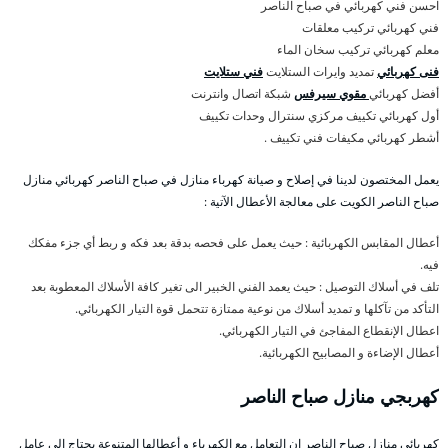
احسن فني كهربائي في صباح الناصر
فني كهربائي تركيب معلقات
معلم كهربائي تركيب سخان الماء
فنى كهربائي
تمديد وايرات الستلايت
فني ستلايت
أفضل كهربائي
مقوي سيرفس
شبكة اتصال وانترنت
أول كهربائي تكييف مركزي سنترال وحدات تكييف
أشطر كهربائي مكيفات فني تكييف .
يعمل المختصون لدينا في إصلاح و صيانة كهرباء منازل في صباح الناصر كهربائي منازل
صباح الناصر الكويت على معالجة الأعطال الآتية :
أعطال المقابس الكهربائية : حيث يعمل على فحصه بدقة بعد فكه و ربط أي جزء مفكك
فيه.
تلف في أسلاك التوصيل : حيث يعمد الفني الخبير الى تغير كافة الأسلاك المعطوبة بعد
التأكد من تآكلها و تمديد أسلاك من نوعية ممتازة تتحمل قوة التيار الكهربائي.
اعطال الإنقطاع المفاجئ في التيار الكهربائي.
أعطال الإضاءة و المصابيح الكهربائية.
كهربجي منازل صباح الناصر
كهربائي منازل صباح الناصر إن التعامل مع الكهرباء و أعطالها المتنوعة يحتاج الى عامل