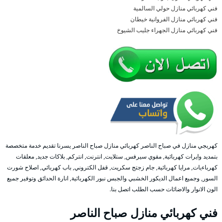
فني كهربائي منازل حولي السالمية
فني كهربائي منازل الفروانية خيطان
فني كهربائي منازل الجهراء جليب الشيوخ
كهربجي منازل في صباح الناصر كهربائي منازل صباح الناصر يسرنا تقديم خدمة متخصصة
بتمديد وايرات كهربائية, مقوي سيرفس, ستلايت, انترنت, انتركم, بلاكات جديد, معلقات
كهرباءيات, مرايا كهربائية, جام زجتج سكريت, قفل الكتروني, باب كهربائي, اصلاح شورت
السور, وجميع اعمال الديكور الخشبي والجبس نبور الكهربائية, انارة الحدائق وتوفير جميع
الون الانوار والاضائات حسب الطلب اتصل بنا.
فني كهربائي منازل صباح الناصر