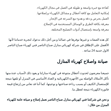
كفاءة مع خبرة واسعة و طويلة في العمل في مجال الكهرباء.
إمكانية التعامل مع كافة أعطال و مشاكل الكهرباء و إصلاحها.
العمل بحرص و دقة و هدوء مع السرعة في الإنجاز.
معرفة بكافة الطرق و الوسائل المستخدمة في الإصلاح.
معرفة واسعة بإستعمال أدوات التصليح المختلفة.
كل هذه الصفات و غيرها نوفرها في عمالنا و من أجل ذلك ندعوك لتجربة خدماتنا لأنها
الأفضل على الإطلاق في شركة كهربائي منازل صباح الناصر فني كهرباء صباح الناصر
الاول خدمة 24 ساعة .
صيانة واصلاح كهرباء المنازل
جميعنا معرضون لحدوث أعطال متنوعة في كهرباء منازلنا و يعود ذلك لأسباب عدة منها
تآكل الأسلاك الواصلة بين الأجهزة الكهربائية و العداد الأساسي في المنزل أو تلفها نتيجة
للإستعمال الكثيف أو بسبب رداءة صناعتها و نوعيتها، كما أننا قد نعاني من إرتفاع قيمة
فاتورة الكهرباء نتيجة لعطل ما.
و نحن في شركتنا فني كهربائي منازل صباح الناصر نعمل إصلاح و صيانة عامة لكهرباء
المنزل من خلال :