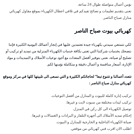
نؤمن أعمال متواصلة طوال 24 ساعة.
نعنى بتقديم تعليمات و نصائح تفيدكم في تلافي اعطال الكهرباء بموقع مقاول كهربائي
منازل صباح الناصر.
كهربائي بيوت صباح الناصر
لكي تتمتعي سيدتي بكهرباء جيدة تعتمدين عليها في إنجاز أعمالك اليومية الكثيرة فإننا
ننصحك بخدمات شركتنا التي تعنى بكافة خدمات الكهرباء المنزلية من تمديد او تركيب أو
تصليح أو صيانة، نعنى بتوفير أفضل المعدات مع أجود نوعيات الأسلاك و التمديدات و مواد
الإنارة، أسعار منافسة و أعمال دقيقة و متكاملة نؤمنها لكم.
تتعدد أعمالنا و تتنوع تبعا” لحاجاتكم الكثيرة و التي نسعى الى تلبيتها كلها في مركز وموقع
كهربائي منازل صباح الناصر :
تركيب إنارة كاملة للبيوت و المنازل من أفضل النوعيات.
تركيب ليدات مختلفة من سبوت لايت و غيرها.
توصيل الكهرباء الى كل ركن في المنزل.
إحكام تمديد الأسلاك الى أجهزة التلفاز و البرادات و الغسالات و غيرها.
صيانة الكهرباء الداخلية و الخارجية للمنازل و البيوت.
اطلب الان اقرب فني كهربائي من موقعي.