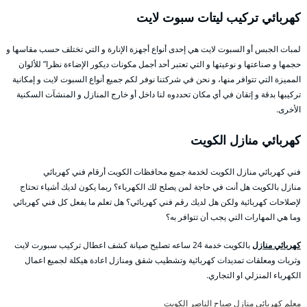
كهربائي تركيب ليتات سبوت لايت
لمبات الجبس أو السبوت لايت هي إحدى أنواع أجهزة الإنارة و التي تختلف حسب مقاسها و
حجمها و صناعتها و نوعيتها و التي تعتبر أحد أجمل مكونات ديكور الإضاءة نظرا” للألوان
المميزة التي تتوافر منها، و نحن في شركتنا نوفر لكم جميع أنواع السبوت لايت و إمكانية
تركيبها بدقة و إتقان في أي مكان تحددوه لنا داخل أو خارج المنازل و المنشآت السكنية
الأخرى.
كهربائي منازل الكويت
فني كهربائي منازل الكويت لخدمة جميع محافظات الكويت أرقام فني كهربائي
منازل بالكويت هل أنت في حاجة لمن يصلح لك الكهرباء؟ ربما يكون لديك أشياء تحتاج
لإصلاحات كهربائية ولكن هل لديك رقم فني كهربائي؟ هل تعلم ما يفعل كل فني كهربائي
وما هي المهارات التي يجب أن تتوافر به؟
كهربائي منازل
بالكويت خدمة 24 ساعه تصليح صيانة كشف اعطال تركيب سبورت لايت
وثريات ومعلقات تمديدات كهربائية وتشطيب شقق ومنازل اعادة هيكلة لجميع اعمال
الكهرباء المنزلي او التجاري.
معلم كهربائي منازل صباح الناصر الكويت