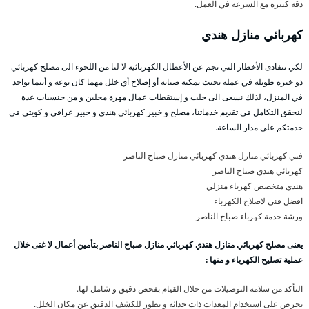
دقة كبيرة مع السرعة في العمل.
كهربائي منازل هندي
لكي نتفادى الأخطار التي نجم عن الأعطال الكهربائية لا لنا من اللجوء الى مصلح كهربائي
ذو خبرة طويلة في عمله بحيث يمكنه صيانة أو إصلاح أي خلل مهما كان نوعه و أينما تواجد
في المنزل، لذلك نسعى الى جلب و إستقطاب عمال مهرة محلين و من جنسيات عدة
لنحقق التكامل في تقديم خدماتنا، مصلح و خبير كهربائي هندي و خبير عراقي و كويتي في
خدمتكم على مدار الساعة.
فني كهربائي منازل هندي كهربائي منازل صباح الناصر
كهربائي هندي صباح الناصر
هندي متخصص كهرباء منزلي
افضل فني لاصلاح الكهرباء
ورشة خدمة كهرباء صباح الناصر
يعنى مصلح كهربائي منازل هندي كهربائي منازل صباح الناصر بتأمين أعمال لا غنى خلال
عملية تصليح الكهرباء و منها :
التأكد من سلامة التوصيلات من خلال القيام بفحص دقيق و شامل لها.
نحرص على استخدام المعدات ذات حداثة و تطور للكشف الدقيق عن مكان الخلل.