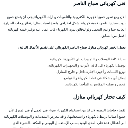
فني كهربائي صباح الناصر
الان ومع تطور جميع الاجهزة اللكترونية والتلفونات ودارات الكهرباء يجب ان يتمتع جميع
بيوت صباح الناصر بخدمة كهرباء بشكل احترافي ولعدة اسباب مثل ارتفاع درجات الحرارة
العالية جدا وعدم التحمل ولو لدقائق بدون الكهرباء فاننا عمانا علة توفير خدمة كهربائية
افضل من السابق,
يعمل الخبير كهربائي منازل صباح الناصر الكهربائي على تقديم الأعمال التالية :
صيانة كافة الوصلات و التمديدات الى الأجهزة الكهربائية.
توصيل الكهرباء الى كافة الأدوات و التجهيزات الكهربائية.
توزيع اللمبات و أجهزة الإنارة داخل و خارج المنازل.
إصلاح أي مشكلة في عداد الكهرباء و القواطع.
فحص و تصليح المقابس و المآخذ الكهربائية.
كيف تختار كهربائي
منازل
لقضاء حاجاتنا اليومية لابد لنا من استخدام الكهرباء سواء في العمل أو في المنزل لأن
جميع أعمالنا ترتبط بالكهرباء و استخدامها، و قد تتعرض التمديدات و التوصيلات الكهربائية
الى أعطال عدة على المدى البعيد بسبب الإستعمال اليومي و المكثف الشيء الذي