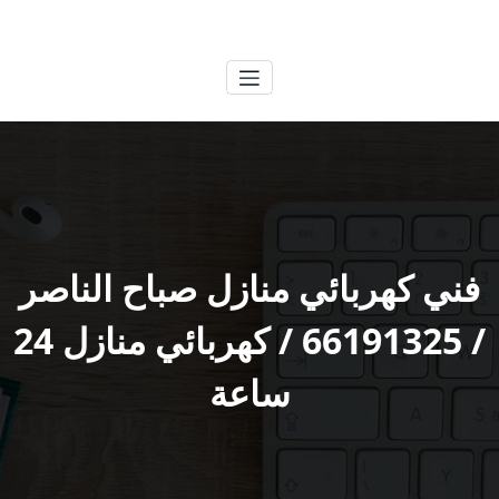
لتجاوز
الكويتية
خدمات وظائف بالكويت
لى
لمحتوى
فني كهربائي منازل صباح الناصر
/ 66191325 / كهربائي منازل 24
ساعة