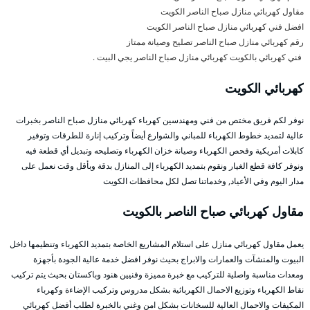
مقاول كهربائي منازل صباح الناصر الكويت
افضل فني كهربائي منازل صباح الناصر الكويت
رقم كهربائي منازل صباح الناصر تصليح وصيانة ممتاز
فني كهربائي بالكويت كهربائي منازل صباح الناصر يجي البيت .
كهربائي الكويت
نوفر لكم فريق مختص من فني ومهندسين كهرباء كهربائي منازل صباح الناصر بخبرات
عالية لتمديد خطوط الكهرباء للمباني والشوارع أيضاً وتركيب إنارة للطرقات وتوفير
كابلات أمريكية وفحص الكهرباء وصيانة خزان الكهرباء وتصليحه وتبديل أي قطعة فيه
ونوفر كافة قطع الغيار ونقوم بتمديد الكهرباء إلى المنازل بدقة وبأقل وقت نعمل على
مدار اليوم وفي الأعياد, وخدماتنا تصل لكل محافظات الكويت
مقاول كهربائي صباح الناصر بالكويت
يعمل مقاول كهربائي منازل على استلام المشاريع الخاصة بتمديد الكهرباء وتنظيمها داخل
البيوت والمنشآت والعمارات والابراج بحيث نوفر افضل خدمة عالية الجودة بأجهزة
ومعدات مناسبة واصلية للتركيب مع خبرة مميزة وفنيين هنود وباكستان بحيث يتم تركيب
نقاط الكهرباء وتوزيع الاحمال الكهربائية بشكل مدروس وتركيب الإضاءة وكهرباء
المكيفات والاحمال العالية للسخانات بشكل امن وغني بالخبرة لطلب أفضل كهربائي