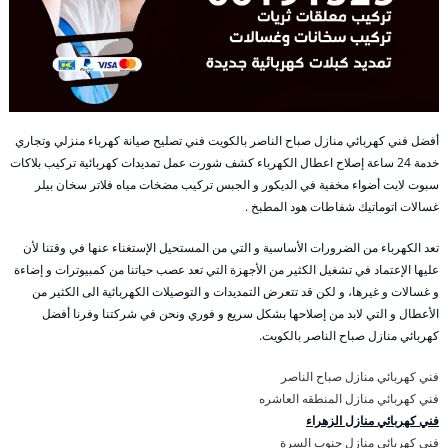
أفضل فني كهربائي منازل صباح الناصر بالكويت فني تصليح صيانة كهرباء منزلي وتجاري
خدمة 24 ساعة إصلاح اعطال الكهرباء كشف شورت عمل تمديدات كهربائية تركيب بلاكات
سبوت لايت أضواء مخفية في الديكور و الجبس تركيب مضخات مياه فلاتر سخان بيلر
غسالات اتوماتيك شفاطات هود المطبخ .
تعد الكهرباء من الضرورات الأساسية و التي من المستحيل الإستغناء عنها في وقتنا لأن
عليها الإعتماد في تشغيل الكثير من الأجهزة التي تعد عصب حياتنا من كمبيوترات و إضاءة
و غسالات و غيرها، و لكن قد تتعرض التمديدات و التوصيلات الكهربائية الى الكثير من
الأعطال و التي لابد من إصلاحها بشكل سريع و فوري ونحن في شركتنا وفرنا أفضل
كهربائي منازل صباح الناصر بالكويت.
فني كهربائي منازل صباح الناصر
فني كهربائي منازل المنطقه العاشره
فني كهربائي منازل الزهراء
فني كهربائي منازل جنوب السرة