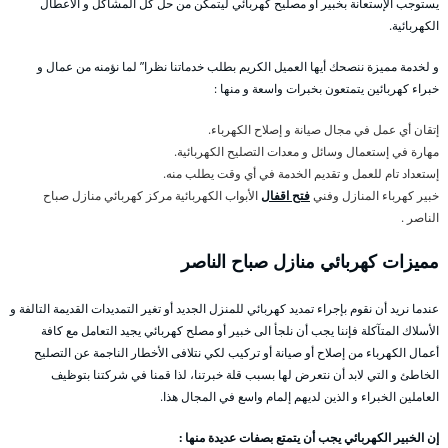
يستوجب الإستعانة بخبير أو مصليح كهربائي ليتمكن من حل كل المشاكل و الأعطال
الكهربائية.
و لخدمة مميزة ننصحك أيها العميل الكريم بطلب خدماتنا نظرا” لما نؤمنه من عمال و
خبراء كهربائين يتمتعون بخبرات واسعة و منها :
إتقان أي عمل في مجال صيانة و إصلاح الكهرباء.
مهارة في إستعمال وسائل و معدات التصليح الكهربائية.
إستعداد تام للعمل و تقديم الخدمة في أي وقت يطلب منه.
خبير كهرباء المنازل وفني
فتح اقفال
الأبواب الكهربائية مركز كهربائي منازل صباح
الناصر .
مميزات كهربائي منازل صباح الناصر
عندما نريد أن نقوم بإجراء تمديد كهربائي للمنزل الجديد أو تغير التمديدات القديمة التالفة و
الأسلاك المتآكلة فإننا يجب أن نلجأ الى خبير أو مصلح كهربائي يجيد التعامل مع كافة
أعمال الكهرباء من إصلاح أو صيانة أو تركيب لكي نتلافى الأخطار الناجمة عن التصليح
الخاطئ و التي لابد أن نتعرض لها بسبب قلة خبرتنا، لذا قمنا في شركتنا بتوظيف
العاملين الخبراء و الذين لديهم إلمام واسع في المجال هذا.
إن الخبير الكهربائي يجب أن يتمتع بصفات عديدة منها :