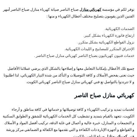
نوفر لكم في مؤسسة
كهربائي منازل
صباح الناصر صيانة كهرباء منازل صباح الناصر أمهر
الفنين الذين يقومون بتصليح مختلف أعطال الكهرباء و منها :
الصدمات الكهربائية.
ارتفاع فاتورة الكهرباء بشكل كبير.
نزول القواطع الكهربائية بشكل متكرر.
الإحتراق المتكرر للمصابيح و الليدات الكهربائية.
خدمات فنيون كهربائيون بصباح الناصر كهربائي منازل صباح الناصر .
جميع تلك الأعطال بإمكاننا التعامل معها و إصلاحها بالشكل الذي يرضي عملائنا الأفاضل
حيث نعنى بفحص الأسلاك و كافة التوصيلات و التأكد من شدة التيار الكهربائي، لذا اطلبونا
و لا تترددوا بالتواصل نع فني كهربائي منازل صباح الناصر كهربائي الكويت.
كهربائي منازل صباح الناصر
لخدمات تمديد و تركيب الكهرباء و كافة توصيلاتها و خدماتها في كافة مناطق و أرجاء
الكويت، نتعهد بالقيام بتمديد و تشطيب كل الخدمات الكهربائية للشقق و الطوابق السكنية
و التجمعات و المنازل، خبرة عالية و أعمال في غاية الدقة، تركيب أفضل المواد و الأسلاك
و القواطع و أجهزة الإنارة ذات الكفاءة و التي نقدمها مع الكفالة و الضمانفي مركز ورشة
فني
كهربائي منازل
صباح الناصر بالكويت.