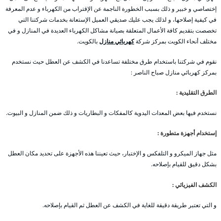
إختصاصي و خبير و ذلك بسبب الخطورة الناجمة عن الإقتراب من الكهرباء و عدم المعرفة
في كيفية إصلاحها، و لذلك يجب عليك صديقي العميل الإستعانة بخدمات شركتنا التي
تخصصت بتقديم كافة الأعمال المتعلقة بصيانة مشاكل الكهرباء العديدة في المنازل و في
مختلف أنحاء الكويت بمركز شركة
كهربائي منازل
بالكويت.
نقوم في شركتنا باستخدام طرق مختلفة تساعدنا في الكشف عن العطل حيث نستخدم
بمركز كهربائي منازل صباح الناصر :
الطرق التقليدية :
نستخدم فيها بعض المعدات اليدوية كالمفكات و البطاريات و ذلك ضمن المنازل و البيوت.
إستخدام أجهزة متطورة :
مثل جهاز الميكرو و التلفكس و الإختبار، حيث تعيننا هذه الأجهزة على تحديد مكان العطل
بشكل دقيق للقيام بإصلاحه.
الكشف الفيزيائي :
و التي تعتبر طريقة دقيقة للغاية في الكشف عن العطل ثم القيام بإصلاحه.