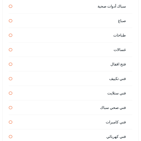
سباك أدوات صحية
صباغ
طباخات
غسالات
فتح اقفال
فني تكييف
فني ستلايت
فني صحي سباك
فني كاميرات
فني كهربائي