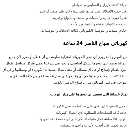
صيانة كافة الأزرار و المقابس و القواطع.
تغير جميع الأسلاك التي أصابها تلف سواء كان تلف صغير أو كبير.
تغير أجهزة الإنارة و اللمبات و استبدالها بأنواع توفيرية.
إستخدام الأنواع المتينة و القوية من الأسلاك.
إحكام التمديد و التوصيل الكهربائي لكافة الأسلاك و التوصيلات.
كهربائي صباح الناصر 24 ساعة
من المهم و الضروري أن تبقى الكهرباء المنزلية سليمة من أي عطل أو ضرر لأن جميع
أعمالنا تعتمد على توفرها بشكل أساسي، و نحن في شركتنا نعمل بشكل متواصل طوال
اليوم للقيام بإصلاح أو حل أي مشكلة أو عطل تطال تمديدات الكهرباء أو توصيلاتها و في أي
ساعة كانت، بإمكانكم طلبنا في أي وقت و على مدار 24 ساعة و من كافة المناطق و
النواحي في فنى كهربائي منازل صباح الناصر الكويت.
تمتاز خدماتنا التي نسعى الى توفيرها على مدار اليوم ب :
العمل المتقن الذي يؤدى على يد أكفأ مصلحي الكهرباء.
إجادة كافة التصليحات المطلوبة لأي أعطال كهربائية.
التواجد 24 ساعة عمل متواصلة لكي نلبي أي خدمة قد تحتاجونها.
إجادة العمل على أحدث الأدوات و أجهزة التصليح.