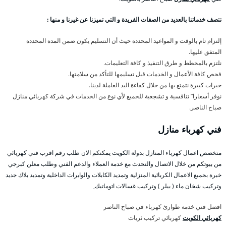
تتصف خدماتنا بالعديد من الصفات الفريدة و التي تميزنا عن غيرنا و منها :
إلتزام تام بالوقت و المواعيد المحددة حيث أن التسليم يكون ضمن المدة المحددة
المتفق عليها.
نلتزم بالمخطط و طرق التنفيذ و كافة التعليمات.
فحص كافة الأعمال و الخدمات قبل تسليمها للتأكد من سلامتها.
خبرات كبيرة نتمتع بها من خلال كفاءة اليد العاملة لدينا.
نوفر أسعارا” تنافسية و تشجعية للجميع لأي نوع من الخدمات في شركة كهربائي منازل
صباح الناصر.
فني كهرباء منازل
متخصص اعمال كهرباء المنازل بدولة الكويت يمكنكم الان طلب رقم اقرب فني كهربائي
من بيوتكم من خلال الاتصال والتحدث مع خدمة العملاء والدعم الفني وطلب معلن كبرجي
خبرة بجميع الاعمال الكربائية المنزلية وتمديد الكابلات والوايرات الداخلية وتمديد بلاك جديد
وتركيب شخان ماء ( بيلر ) وتركيب غسالات اتوماتيك,
افضل فني خدمة طوارئ كهرباء في صباح الناصر
كهربائي الكويت
كهربائي تركيب ثريات