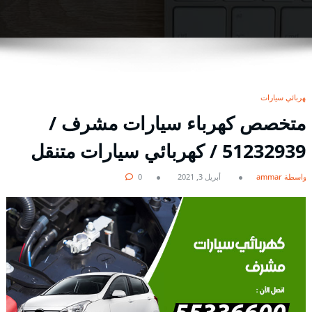
كهربائي سيارات
متخصص كهرباء سيارات مشرف /
51232939‬ / كهربائي سيارات متنقل
بواسطة ammar
أبريل 3, 2021
0