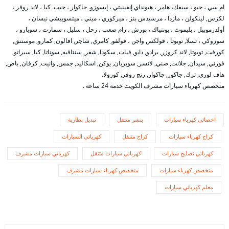
ام سي ، جيو ، سيفك، هامر ، هيونداي إنفينيتي ، إيسوزو. جاكوار ، جيب. كيا ، لاند روفر ،
لكزس, لينكولن ، مازدا ، مرسيدس بنز ، ميركوري ، ميني ، ميتسوبيشي نيسان ،
أولدزموبيل ، بليموث ، بونتياك ، بورش ، رام صعب ، زحل ، سليل ، سمارت ، سوبارو ،
سوزوكي ، تسلا, تويوتا ، فولكس واجن ، فولفو, كامري, شاجر, افالون, كمارو, موستنق,
كورفت, تويوتا, لاند كروزر, برادو, دايو, فيات, سكودا, شفر, سنتافيه, سوناتا, كيا, سيراتو,
فورتي, سيدان, جلانت, صني, لانسر, سوبربان, يوكن, اسكاليد, جمس, وانيت, كرفان, باص,
هاف لوري, ترك, جاكور, جاكوار, رتج روفر, كورولا.
متخصص كهرباء سيارات مشرف الكويت خدمة 24 ساعة .
اخصائي كهرباء سيارات
بنشر متنقل
تبديل بطارية
كراج كهرباء سيارات
كراج متنقل
كهربائي السيارات
كهربائي تصليح سيارات
كهربائي سيارات متنقل
كهربائي سيارات مشرف
متخصص كهرباء سيارات
متخصص كهرباء سيارات مشرف
معلم كهربائي سيارات