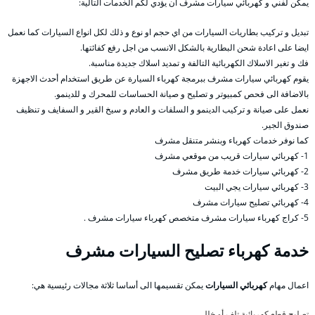
يمكن لفني و كهربائي سيارات مشرف ان يؤدي لكم الخدمات التالية:
تبديل و تركيب بطاريات السيارات من اي حجم او نوع و ذلك لكل انواع السيارات كما نعمل
ايضا على اعادة شحن البطارية بالشكل الانسب من اجل رفع كفائتها.
فك و تغير الاسلاك الكهربائية التالفة و تمديد اسلاك جديدة مناسبة.
يقوم كهربائي سيارات مشرف ببرمجة كهرباء السيارة عن طريق استخدام أحدث الاجهزة
بالاضافة الى فحص كمبيوتر و تصليح و صيانة الحساسات للمحرك و للدينمو.
نعمل على صيانة و تركيب الدينمو و السلفات و العادم و سيخ القير و السفايف و تنظيف
صندوق الجير.
كما نوفر خدمات كهرباء وبنشر متنقل مشرف
1- كهربائي سيارات قريب من موقعي مشرف
2- كهربائي سيارات خدمة طريق مشرف
3- كهربائي سيارات يجي البيت
4- كهربائي تصليح سيارات مشرف
5- كراج كهرباء سيارات مشرف متخصص كهرباء سيارات مشرف .
خدمة كهرباء تصليح السيارات مشرف
اعمال مهام
كهربائي السيارات
يمكن تقسيمها الى أساسا ثلاثة مجالات رئيسية هي:
تصليح قطع كهربائية تلف أو خلل،