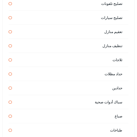
تصليح تلفونات
تصليح سيارات
تعقيم منازل
تنظيف منازل
ثلاجات
حداد مظلات
حدادين
سباك أدوات صحية
صباغ
طباخات