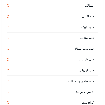
غسالات
فتح اقفال
فني تكييف
فني ستلايت
فني صحي سباك
فني كاميرات
فني كهربائي
فني مداخن وشفاطات
كاميرات مراقبة
كراج متنقل