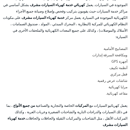
الموجودة في السيارات. يعمل
كهربائي خدمة كهرباء السيارات مشرف
بشكل أساسي في
مراكز خدمة السيارات حيث يقومون بتركيب وفحص وإصلاح وصيانة جميع الأجزاء
الكهربائية الموجودة في السيارة. يعمل مركز
خدمة كهرباء السيارات مشرف
على مكونات
النظام الكهربائي للمركبة (البطارية ، المحرك المبدئي ، المولد ، صندوق الصمامات ،
الأسلاك والموصلات) ، وكذلك على جميع المعدات الكهربائية والملحقات الأخرى في
السيارة:
المصابيح الأمامية
ومكافحة السرقة إنذارات
أجهزة GPS
أنظمة تكييف
قفل مركزي
شاشات عرض رقمية
مرايا كهربائية
مقاعد كهربائية.
يعمل كهربائيو السيارات مع
المركبات
الخاصة والتجارية والصناعية
من جميع الأنواع
، بما
في ذلك السيارات والدراجات النارية والشاحنات الصغيرة وعربات العربة ، وكذلك
المركبات الأثقل ، مثل الشاحنات والمركبات الثقيلة والحافلات والحافلات.
خدمة كهرباء
السيارات مشرف