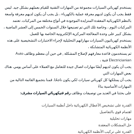
يستخدم كهربائي السيارات مجموعة من المهارات التقنية للقيام بعملهم بشكل جيد. ليس
فقط يجب أن يكون لديهم معرفة عملية بالكهرباء ، بل يجب أن يكون لديهم معرفة واسعة
بالنظم الكهربائية المعقدة المتزايدة الموجودة في أنواع مختلفة من المركبات. تعتمد
المركبات اليوم ، وخاصة تلك التي تم تصنيعها خلال السنوات الخمس إلى العشر الماضية ،
بشكل كبير على وحدة المعالجة المركزية الإلكترونية الخاصة بها للعمل.
يستخدم كهربائيون السيارات مهاراتهم التحليلية لإجراء الاختبارات التشخيصية على هذه
الأنظمة الكهربائية المتشابكة ،
ثم يستخدمون قاعدة معارفهم لإصلاح المشكلة , في حين أن معظم وظائف Auto
Electricianian فنية ،
يجب أن يكون لديهم أيضًا مهارات اتصال جيدة للتعامل مع العملاء على أساس يومي. هناك
بعض المهارات التي
يجب أن يمتلكها كل كهربائي سيارات لكي يكون ناجحًا. قمنا بتجميع القائمة التالية من
المهارات الأساسية بناءً
على بحثنا في العديد من توصيفات وظائف
رقم فنيكهربائي السيارات مشرف:
القدرة على تشخيص الأعطال الكهربائية داخل أنظمة السيارات
اهتمام قوي بالتفاصيل
مهارات تحليلية
حل المشكلات المعقدة
القدرة على تركيب الأنظمة الكهربائية