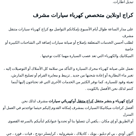
تبديل اطارات.
كراج اونلاين متخصص كهرباء سيارات مشرف
على مدار الساعة طوال أيام الأسبوع بإمكانكم التواصل مع كراج كهرباء سيارات متنقل
مشرف
لطلب أحسن الخدمات المتعلقة بإصلاح أو صيانة سيارات إضافة الى الشاحنات الكبيرة أو
خاصة
الميكانيك والكهرباء التي تعد عصب السيارة مهما كانت نوعيتها .
نعمل على صيانة كهرباء محرك السيارة و التأكد من سلامة كل الأسلاك أو التوصيلات إليه ،
تغير ماء البطارية أو إعادة شحنها من جديد , تزبيط و معايرة الفرام أو تصليح المارش،
تعبئة وقود للسيارة، كما نوفر الكثير من الخدمات الأخرى التي قد تحتاجون إليها أينما
كنتم لذلك نحن الأفضل بالكويت .
كراج كهرباء و بنشر متنقل
كراج متنقل
أوكهربائي سيارات
مشرف لذلك نحن
أفضل كراجات ميكانيكا السيارات بمشرف إمكانه القدوم إليكم حيثما تواجدتم في العمل أو
المنزل
أو الطريق أو إي مكان ، يكفي أن تتصلوا بنا أو تحددوا عنوانكم لنأتيكم بالسرعة القصوى
أكور. أودي ، بي ام دبليو ، بويك ، كاديلاك ، شيفروليه ، كرايسلر دودج ، فيات ، فورد ، جي