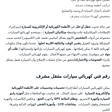
تركيب أنظمة ومعدات جديدة،
القيام بأعمال الصيانة الروتينية والتصليح.
متخصص كهرباء سيارات مشرف.
في حالة حدوث
عطل أو خلل
في
الأنظمة الكهربائية أو الإلكترونية للسيارة
(يتم إجراء
الإصلاحات الميكانيكية عادة بواسطة
ميكانيكي السيارة
) ، يستخدم كهربائيو السيارات
مجموعة من أدوات
التشخيص
(اليوم بشكل أساسي تعتمد على الكمبيوتر) لتحديد سبب
المشكلة وتزويد العميل
بتقدير للوقت والتكلفة اللازمة لحلها
. عندما تكون هناك مكونات
كهربائية تالفة لا يمكن إصلاحها ، يقوم كهربائي السيارات بإزالتها واستبدالها (
طلب أي
مواد
غير متوفرة). بمجرد الانتهاء من جميع الأعمال ، يقوم كهربائي السيارات
بإجراء
الفحوصات والاختبارات
للتحقق من نجاح عمليات الإصلاح وأن السيارة تعمل بشكل
صحيح.
رقم فني كهربائي سيارات متنقل مشرف
يمكن لكهربائيي السيارات أيضًا إجراء
تحسينات وتحسينات على الأنظمة الكهربائية
والإلكترونية للسيارة
. على سبيل المثال ، قد تتناسب مع الملحقات مثل
أجهزة راديو
السيارة وأجهزة
الاستريو ،
ونظام الملاحة GPS
وأجهزة
التتبع
، وعكس الكاميرات وأجهزة
استشعار وقوف السيارات ،
وشاشات LCD
،
وأجهزة الشحن
للهواتف الذكية وغيرها
الكثير.