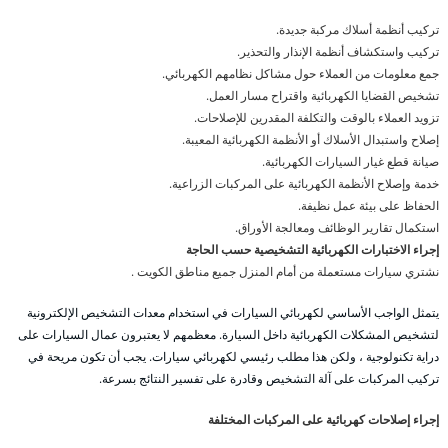
تركيب أنظمة أسلاك مركبة جديدة.
تركيب واستكشاف أنظمة الإنذار والتحذير.
جمع معلومات من العملاء حول مشاكل نظامهم الكهربائي.
تشخيص القضايا الكهربائية واقتراح مسار العمل.
تزويد العملاء بالوقت والتكلفة المقدرين للإصلاحات.
إصلاح واستبدال الأسلاك أو الأنظمة الكهربائية المعيبة.
صيانة قطع غيار السيارات الكهربائية.
خدمة وإصلاح الأنظمة الكهربائية على المركبات الزراعية.
الحفاظ على بيئة عمل نظيفة.
استكمال تقارير الوظائف ومعالجة الأوراق.
إجراء الاختبارات الكهربائية التشخيصية حسب الحاجة
نشتري سيارات مستعملة من أمام المنزل جميع مناطق الكويت .
يتمثل الواجب الأساسي لكهربائي السيارات في استخدام معدات التشخيص الإلكترونية
لتشخيص المشكلات الكهربائية داخل السيارة. معظمهم لا يعتبرون عمال السيارات على
دراية تكنولوجية ، ولكن هذا مطلب رئيسي لكهربائي سيارات. يجب أن تكون مريحة في
تركيب المركبات على آلة التشخيص وقادرة على تفسير النتائج بسرعة.
إجراء إصلاحات كهربائية على المركبات المختلفة