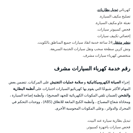
كهربائي
تبديل بطاريات
.
تصليح مكيف السيارة.
نعبئة عاو مكيف السيارة.
فحص كمبيوتر سيارات.
إخصائي تكييف سيارات
بنشر متنقل
24 ساعة خدمة انقاذ سيارات جميع المناطق بالكويت.
ونش كرين سطحة سحب ونقل سيارات الخدمة السريعة.
متخصص كهرباء سيارات مشرف.
رقم خدمة كهرباء السيارات مشرف
إجراء
الصيانة الكهروميكانيكية
و
سلامة عمليات التفتيش
على المركبات. تتضمن بعض
المهام الأكثر شيوعًا التي يقوم بها كهربائيو السيارات اختبارات على
أنظمة البطارية
والشحن
(لضمان تلقي المكونات الكهربائية للجهد الصحيح) ، وأنظمة إضاءة السيارة ،
ومحاذاة شعاع المصباح ، وأنظمة الكبح المانعة للانغلاق (ABS) ، ووحدات التحكم في
المحرك والدوائر ، وعلى المكونات المحوسبة الأخرى.
تبديل بطارية سيارة عند البيت.
فحص سيارات باجهزة كمبيوتر.