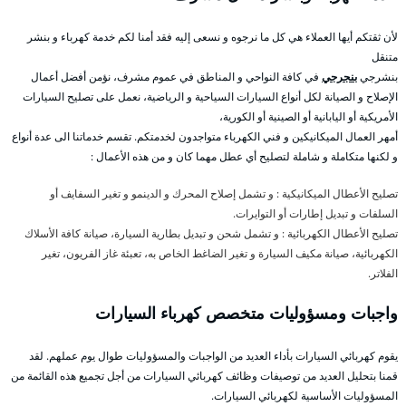
لأن ثقتكم أيها العملاء هي كل ما نرجوه و نسعى إليه فقد أمنا لكم خدمة كهرباء و بنشر
متنقل
بنشرجي
بنجرجي
في كافة النواحي و المناطق في عموم مشرف، نؤمن أفضل أعمال
الإصلاح و الصيانة لكل أنواع السيارات السياحية و الرياضية، نعمل على تصليح السيارات
الأمريكية أو اليابانية أو الصينية أو الكورية،
أمهر العمال الميكانيكين و فني الكهرباء متواجدون لخدمتكم. تقسم خدماتنا الى عدة أنواع
و لكنها متكاملة و شاملة لتصليح أي عطل مهما كان و من هذه الأعمال :
تصليح الأعطال الميكانيكية : و تشمل إصلاح المحرك و الدينمو و تغير السفايف أو
السلفات و تبديل إطارات أو التوايرات.
تصليح الأعطال الكهربائية : و تشمل شحن و تبديل بطارية السيارة، صيانة كافة الأسلاك
الكهربائية، صيانة مكيف السيارة و تغير الضاغط الخاص به، تعبئة غاز الفريون، تغير
الفلاتر.
واجبات ومسؤوليات متخصص كهرباء السيارات
يقوم كهربائي السيارات بأداء العديد من الواجبات والمسؤوليات طوال يوم عملهم. لقد
قمنا بتحليل العديد من توصيفات وظائف كهربائي السيارات من أجل تجميع هذه القائمة من
المسؤوليات الأساسية لكهربائي السيارات.