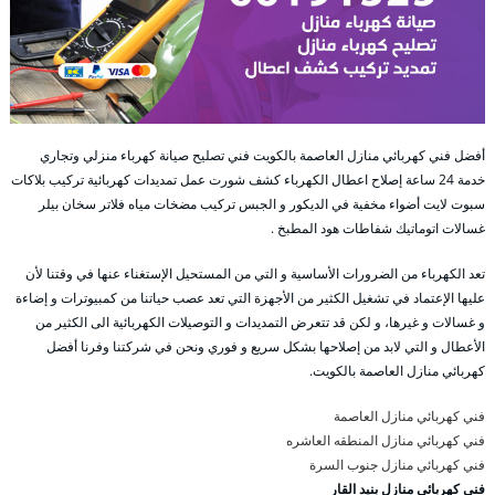
أفضل فني كهربائي منازل العاصمة بالكويت فني تصليح صيانة كهرباء منزلي وتجاري
خدمة 24 ساعة إصلاح اعطال الكهرباء كشف شورت عمل تمديدات كهربائية تركيب بلاكات
سبوت لايت أضواء مخفية في الديكور و الجبس تركيب مضخات مياه فلاتر سخان بيلر
غسالات اتوماتيك شفاطات هود المطبخ .
تعد الكهرباء من الضرورات الأساسية و التي من المستحيل الإستغناء عنها في وقتنا لأن
عليها الإعتماد في تشغيل الكثير من الأجهزة التي تعد عصب حياتنا من كمبيوترات و إضاءة
و غسالات و غيرها، و لكن قد تتعرض التمديدات و التوصيلات الكهربائية الى الكثير من
الأعطال و التي لابد من إصلاحها بشكل سريع و فوري ونحن في شركتنا وفرنا أفضل
كهربائي منازل العاصمة بالكويت.
فني كهربائي منازل العاصمة
فني كهربائي منازل المنطقه العاشره
فني كهربائي منازل جنوب السرة
فني كهربائي منازل بنيد القار