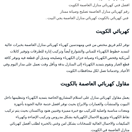
افضل فني كهربائي منازل العاصمة الكويت
رقم كهربائي منازل العاصمة تصليح وصيانة ممتاز
فني كهربائي بالكويت كهربائي منازل العاصمة يجي البيت .
كهربائي الكويت
نوفر لكم فريق مختص من فني ومهندسين كهرباء كهربائي منازل العاصمة بخبرات عالية
لتمديد خطوط الكهرباء للمباني والشوارع أيضاً وتركيب إنارة للطرقات وتوفير كابلات
أمريكية وفحص الكهرباء وصيانة خزان الكهرباء وتصليحه وتبديل أي قطعة فيه ونوفر كافة
قطع الغيار ونقوم بتمديد الكهرباء إلى المنازل بدقة وبأقل وقت نعمل على مدار اليوم وفي
الأعياد, وخدماتنا تصل لكل محافظات الكويت
مقاول كهربائي العاصمة بالكويت
يعمل مقاول كهربائي منازل على استلام المشاريع الخاصة بتمديد الكهرباء وتنظيمها داخل
البيوت والمنشآت والعمارات والابراج بحيث نوفر افضل خدمة عالية الجودة بأجهزة
ومعدات مناسبة واصلية للتركيب مع خبرة مميزة وفنيين هنود وباكستان بحيث يتم تركيب
نقاط الكهرباء وتوزيع الاحمال الكهربائية بشكل مدروس وتركيب الإضاءة وكهرباء
المكيفات والاحمال العالية للسخانات بشكل امن وغني بالخبرة لطلب أفضل كهربائي
منازل العاصمة في الكويت.