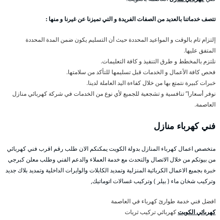
تتصف خدماتنا بالعديد من الصفات الفريدة و التي تميزنا عن غيرنا و منها :
إلتزام تام بالوقت و المواعيد المحددة حيث أن التسليم يكون ضمن المدة المحددة
المتفق عليها.
نلتزم بالمخطط و طرق التنفيذ و كافة التعليمات.
فحص كافة الأعمال و الخدمات قبل تسليمها للتأكد من سلامتها.
خبرات كبيرة نتمتع بها من خلال كفاءة اليد العاملة لدينا.
نوفر أسعارا” تنافسية و تشجعية للجميع لأي نوع من الخدمات في شركة كهربائي منازل
العاصمة.
فني كهرباء منازل
متخصص اعمال كهرباء المنازل بدولة الكويت يمكنكم الان طلب رقم اقرب فني كهربائي
من بيوتكم من خلال الاتصال والتحدث مع خدمة العملاء والدعم الفني وطلب معلن كبرجي
خبرة بجميع الاعمال الكربائية المنزلية وتمديد الكابلات والوايرات الداخلية وتمديد بلاك جديد
وتركيب شخان ماء ( بيلر ) وتركيب غسالات اتوماتيك,
افضل فني خدمة طوارئ كهرباء في العاصمة
كهربائي الكويت
كهربائي تركيب ثريات