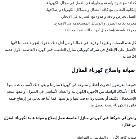
كفاءة مع خبرة واسعة و طويلة في العمل في مجال الكهرباء.
إمكانية التعامل مع كافة أعطال و مشاكل الكهرباء و إصلاحها.
العمل بحرص و دقة و هدوء مع السرعة في الإنجاز.
معرفة بكافة الطرق و الوسائل المستخدمة في الإصلاح.
معرفة واسعة بإستعمال أدوات التصليح المختلفة.
كل هذه الصفات و غيرها نوفرها في عمالنا و من أجل ذلك ندعوك لتجربة خدماتنا لأنها
الأفضل على الإطلاق في شركة كهربائي منازل العاصمة فني كهرباء العاصمة الاول خدمة
24 ساعة .
صيانة واصلاح كهرباء المنازل
جميعنا معرضون لحدوث أعطال متنوعة في كهرباء منازلنا و يعود ذلك لأسباب عدة منها
تآكل الأسلاك الواصلة بين الأجهزة الكهربائية و العداد الأساسي في المنزل أو تلفها نتيجة
للإستعمال الكثيف أو بسبب رداءة صناعتها و نوعيتها، كما أننا قد نعاني من إرتفاع قيمة
فاتورة الكهرباء نتيجة لعطل ما.
و نحن في شركتنا فني كهربائي منازل العاصمة نعمل إصلاح و صيانة عامة لكهرباء المنزل
من خلال :
صيانة كافة الأزرار و المقابس و القواطع.