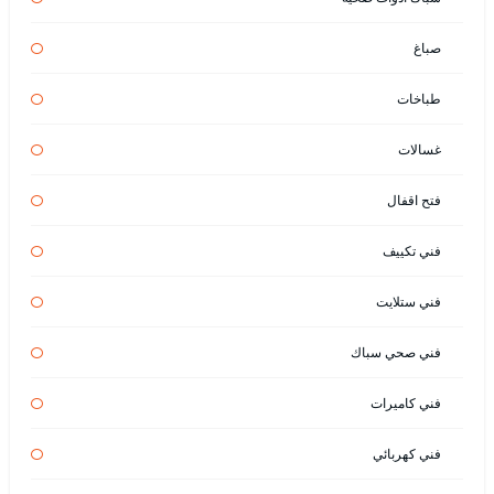
صباغ
طباخات
غسالات
فتح اقفال
فني تكييف
فني ستلايت
فني صحي سباك
فني كاميرات
فني كهربائي