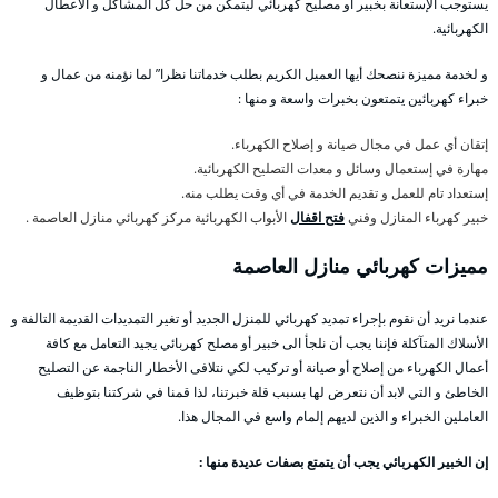
يستوجب الإستعانة بخبير أو مصليح كهربائي ليتمكن من حل كل المشاكل و الأعطال
الكهربائية.
و لخدمة مميزة ننصحك أيها العميل الكريم بطلب خدماتنا نظرا” لما نؤمنه من عمال و
خبراء كهربائين يتمتعون بخبرات واسعة و منها :
إتقان أي عمل في مجال صيانة و إصلاح الكهرباء.
مهارة في إستعمال وسائل و معدات التصليح الكهربائية.
إستعداد تام للعمل و تقديم الخدمة في أي وقت يطلب منه.
خبير كهرباء المنازل وفني
فتح اقفال
الأبواب الكهربائية مركز كهربائي منازل العاصمة .
مميزات كهربائي منازل العاصمة
عندما نريد أن نقوم بإجراء تمديد كهربائي للمنزل الجديد أو تغير التمديدات القديمة التالفة و
الأسلاك المتآكلة فإننا يجب أن نلجأ الى خبير أو مصلح كهربائي يجيد التعامل مع كافة
أعمال الكهرباء من إصلاح أو صيانة أو تركيب لكي نتلافى الأخطار الناجمة عن التصليح
الخاطئ و التي لابد أن نتعرض لها بسبب قلة خبرتنا، لذا قمنا في شركتنا بتوظيف
العاملين الخبراء و الذين لديهم إلمام واسع في المجال هذا.
إن الخبير الكهربائي يجب أن يتمتع بصفات عديدة منها :