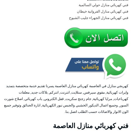
فني كهربائي منازل حولي السالمية
فني كهربائي منازل الفروانية خيطان
فني كهربائي منازل الجهراء جليب الشيوخ
كهربجي منازل في العاصمة كهربائي منازل العاصمة يسرنا تقديم خدمة متخصصة بتمديد
وايرات كهربائية, مقوي سيرفس, ستلايت, انترنت, انتركم, بلاكات جديد, معلقات
كهرباءيات, مرايا كهربائية, جام زجتج سكريت, قفل الكتروني, باب كهربائي, اصلاح شورت
السور, وجميع اعمال الديكور الخشبي والجبس نبور الكهربائية, انارة الحدائق وتوفير جميع
الون الانوار والاضائات حسب الطلب اتصل بنا.
فني كهربائي منازل العاصمة