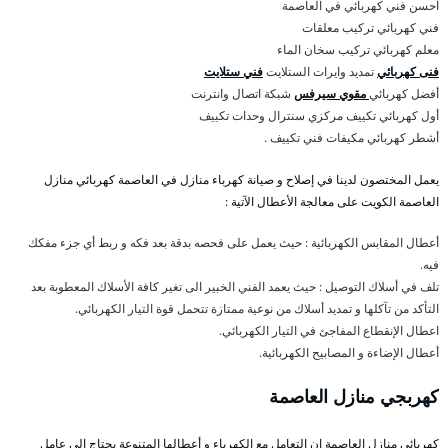
احسن فني كهربائي في العاصمة
فني كهربائي تركيب معلقات
معلم كهربائي تركيب سخان الماء
فنى كهربائي
تمديد وايرات الستلايت
فني ستلايت
أفضل كهربائي
مقوي سيرفس
شبكة اتصال وانترنت
أول كهربائي تكييف مركزي سنترال وحدات تكييف
أشطر كهربائي مكيفات فني تكييف .
يعمل المختصون لدينا في إصلاح و صيانة كهرباء منازل في العاصمة كهربائي منازل
العاصمة الكويت على معالجة الأعطال الآتية :
أعطال المقابس الكهربائية : حيث يعمل على فحصه بدقة بعد فكه و ربط أي جزء مفكك
فيه.
تلف في أسلاك التوصيل : حيث يعمد الفني الخبير الى تغير كافة الأسلاك المعطوبة بعد
التأكد من تآكلها و تمديد أسلاك من نوعية ممتازة تتحمل قوة التيار الكهربائي.
اعطال الإنقطاع المفاجئ في التيار الكهربائي.
أعطال الإضاءة و المصابيح الكهربائية.
كهربجي منازل العاصمة
كهربائي منازل العاصمة إن التعامل مع الكهرباء و أعطالها المتنوعة يحتاج الى عامل