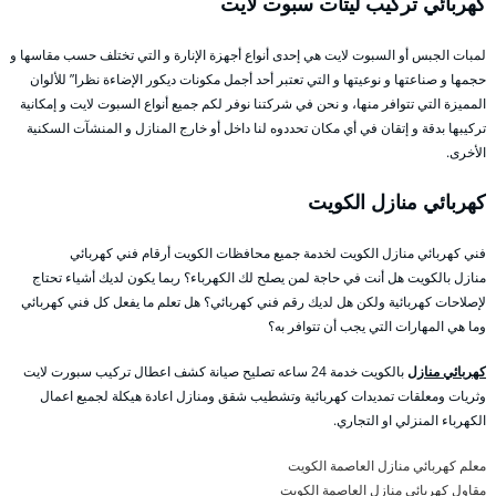
كهربائي تركيب ليتات سبوت لايت
لمبات الجبس أو السبوت لايت هي إحدى أنواع أجهزة الإنارة و التي تختلف حسب مقاسها و
حجمها و صناعتها و نوعيتها و التي تعتبر أحد أجمل مكونات ديكور الإضاءة نظرا” للألوان
المميزة التي تتوافر منها، و نحن في شركتنا نوفر لكم جميع أنواع السبوت لايت و إمكانية
تركيبها بدقة و إتقان في أي مكان تحددوه لنا داخل أو خارج المنازل و المنشآت السكنية
الأخرى.
كهربائي منازل الكويت
فني كهربائي منازل الكويت لخدمة جميع محافظات الكويت أرقام فني كهربائي
منازل بالكويت هل أنت في حاجة لمن يصلح لك الكهرباء؟ ربما يكون لديك أشياء تحتاج
لإصلاحات كهربائية ولكن هل لديك رقم فني كهربائي؟ هل تعلم ما يفعل كل فني كهربائي
وما هي المهارات التي يجب أن تتوافر به؟
كهربائي منازل
بالكويت خدمة 24 ساعه تصليح صيانة كشف اعطال تركيب سبورت لايت
وثريات ومعلقات تمديدات كهربائية وتشطيب شقق ومنازل اعادة هيكلة لجميع اعمال
الكهرباء المنزلي او التجاري.
معلم كهربائي منازل العاصمة الكويت
مقاول كهربائي منازل العاصمة الكويت