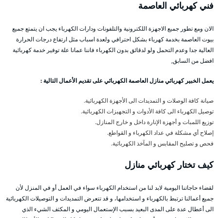
فني كهربائي العاصمة
الان ومع تطور جميع الاجهزة اللكترونية والتلفونات ودارات الكهرباء يجب ان يتمتع جميع
بيوت العاصمة بخدمة كهرباء بشكل احترافي ولعدة اسباب مثل ارتفاع درجات الحرارة
العالية جدا وعدم التحمل ولو لدقائق بدون الكهرباء فاننا عمانا علة توفير خدمة كهربائية
افضل من السابق,
يعمل الخبير كهربائي منازل العاصمة الكهربائي على تقديم الأعمال التالية :
صيانة كافة الوصلات و التمديدات الى الأجهزة الكهربائية.
توصيل الكهرباء الى كافة الأدوات و التجهيزات الكهربائية.
توزيع اللمبات و أجهزة الإنارة داخل و خارج المنازل.
إصلاح أي مشكلة في عداد الكهرباء و القواطع.
فحص و تصليح المقابس و المآخذ الكهربائية.
كيف تختار كهربائي
منازل
لقضاء حاجاتنا اليومية لابد لنا من استخدام الكهرباء سواء في العمل أو في المنزل لأن
جميع أعمالنا ترتبط بالكهرباء و استخدامها، و قد تتعرض التمديدات و التوصيلات الكهربائية
الى أعطال عدة على المدى البعيد بسبب الإستعمال اليومي و المكثف الشيء الذي