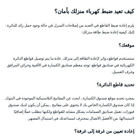
كيف تعيد ضبط كهرباء منزلك بأمان؟
يلزم إعادة ضبط القاطع في العديد من إصلاحات المنزل في حالة وجود حمل زائد للدائرة .
إليك كيفية إعادة ضبط طاقة منزلك:
موقعك؟
ستستخدم قواطع دوائر لإعادة الطاقة إلى منزلك. عادة ما يتم توصيل قواطع الدائرة
الكهربائية في صناديق قواطع. توجد معظم صناديق الكسارة في الأقبية وخزائن المرافق
وغرف الغسيل.
تحديد قاطع الدائرة؟
بمجرد تحديد موقع صندوق الكسارة ، ابحث عن المفاتيح البلاستيكية الموجودة في البنوك.
إذا كان صندوق الكسارة الخاص بك لا يحتوي على مفاتيح ، يمكن أن يكون لديك صندوق
فيوزات. تعمل صناديق الصمامات بشكل مشابه للقواطع ولكنها تتطلب عملًا إضافيًا
لاستبدالها. من الأفضل الاتصال بمحترف لمساعدتك في استبدال المصهر.
إعادة تعيين من غرفة إلى غرفة؟