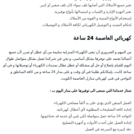
تغير جميع الأسلاك التي أصابها تلف سواء كان تلف صغير أو كبير.
تغير أجهزة الإنارة و اللمبات و استبدالها بأنواع توفيرية.
إستخدام الأنواع المتينة و القوية من الأسلاك.
إحكام التمديد و التوصيل الكهربائي لكافة الأسلاك و التوصيلات.
كهربائي العاصمة 24 ساعة
من المهم و الضروري أن تبقى الكهرباء المنزلية سليمة من أي عطل أو ضرر لأن جميع
أعمالنا تعتمد على توفرها بشكل أساسي، و نحن في شركتنا نعمل بشكل متواصل طوال
اليوم للقيام بإصلاح أو حل أي مشكلة أو عطل تطال تمديدات الكهرباء أو توصيلاتها و في أي
ساعة كانت، بإمكانكم طلبنا في أي وقت و على مدار 24 ساعة و من كافة المناطق و
النواحي في فنى كهربائي منازل العاصمة الكويت.
تمتاز خدماتنا التي نسعى الى توفيرها على مدار اليوم ب :
العمل المتقن الذي يؤدى على يد أكفأ مصلحي الكهرباء.
إجادة كافة التصليحات المطلوبة لأي أعطال كهربائية.
التواجد 24 ساعة عمل متواصلة لكي نلبي أي خدمة قد تحتاجونها.
إجادة العمل على أحدث الأدوات و أجهزة التصليح.
دقة كبيرة مع السرعة في العمل.