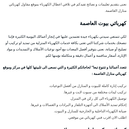
نعنى بتقديم تعليمات و نصائح تفيدكم في تلافي اعطال الكهرباء بموقع مقاول كهربائي
منازل العاصمة.
كهربائي بيوت العاصمة
لكي تتمتعي سيدتي بكهرباء جيدة تعتمدين عليها في إنجاز أعمالك اليومية الكثيرة فإننا
ننصحك بخدمات شركتنا التي تعنى بكافة خدمات الكهرباء المنزلية من تمديد او تركيب أو
تصليح أو صيانة، نعنى بتوفير أفضل المعدات مع أجود نوعيات الأسلاك و التمديدات و مواد
الإنارة، أسعار منافسة و أعمال دقيقة و متكاملة نؤمنها لكم.
تتعدد أعمالنا و تتنوع تبعا” لحاجاتكم الكثيرة و التي نسعى الى تلبيتها كلها في مركز وموقع
كهربائي منازل العاصمة :
تركيب إنارة كاملة للبيوت و المنازل من أفضل النوعيات.
تركيب ليدات مختلفة من سبوت لايت و غيرها.
توصيل الكهرباء الى كل ركن في المنزل.
إحكام تمديد الأسلاك الى أجهزة التلفاز و البرادات و الغسالات و غيرها.
صيانة الكهرباء الداخلية و الخارجية للمنازل و البيوت.
اطلب الان اقرب فني كهربائي من موقعي.