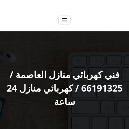
لتجاوز
الكويتية
خدمات وظائف بالكويت
لى
لمحتوى
فني كهربائي منازل العاصمة /
66191325 / كهربائي منازل 24
ساعة