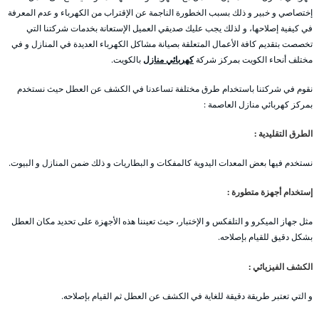
إختصاصي و خبير و ذلك بسبب الخطورة الناجمة عن الإقتراب من الكهرباء و عدم المعرفة
في كيفية إصلاحها، و لذلك يجب عليك صديقي العميل الإستعانة بخدمات شركتنا التي
تخصصت بتقديم كافة الأعمال المتعلقة بصيانة مشاكل الكهرباء العديدة في المنازل و في
مختلف أنحاء الكويت بمركز شركة
كهربائي منازل
بالكويت.
نقوم في شركتنا باستخدام طرق مختلفة تساعدنا في الكشف عن العطل حيث نستخدم
بمركز كهربائي منازل العاصمة :
الطرق التقليدية :
نستخدم فيها بعض المعدات اليدوية كالمفكات و البطاريات و ذلك ضمن المنازل و البيوت.
إستخدام أجهزة متطورة :
مثل جهاز الميكرو و التلفكس و الإختبار، حيث تعيننا هذه الأجهزة على تحديد مكان العطل
بشكل دقيق للقيام بإصلاحه.
الكشف الفيزيائي :
و التي تعتبر طريقة دقيقة للغاية في الكشف عن العطل ثم القيام بإصلاحه.