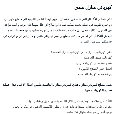
كهربائي منازل هندي
لكي نتفادى الأخطار التي نجم عن الأعطال الكهربائية لا لنا من اللجوء الى مصلح كهربائي
ذو خبرة طويلة في عمله بحيث يمكنه صيانة أو إصلاح أي خلل مهما كان نوعه و أينما تواجد
في المنزل، لذلك نسعى الى جلب و إستقطاب عمال مهرة محلين و من جنسيات عدة
لنحقق التكامل في تقديم خدماتنا، مصلح و خبير كهربائي هندي و خبير عراقي و كويتي في
خدمتكم على مدار الساعة.
فني كهربائي منازل هندي كهربائي منازل العاصمة
كهربائي هندي العاصمة
هندي متخصص كهرباء منزلي
افضل فني لاصلاح الكهرباء
ورشة خدمة كهرباء العاصمة
يعنى مصلح كهربائي منازل هندي كهربائي منازل العاصمة بتأمين أعمال لا غنى خلال عملية
تصليح الكهرباء و منها :
التأكد من سلامة التوصيلات من خلال القيام بفحص دقيق و شامل لها.
نحرص على استخدام المعدات ذات حداثة و تطور للكشف الدقيق عن مكان الخلل.
نؤمن أعمال متواصلة طوال 24 ساعة.