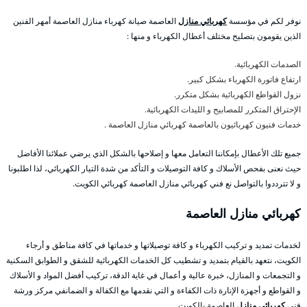
نوفر لكم في مؤسسة
كهربائي منازل
العاصمة صيانة كهرباء منازل العاصمة أمهر الفنين
الذين يقومون بتصليح مختلف أعطال الكهرباء و منها :
الصدمات الكهربائية.
ارتفاع فاتورة الكهرباء بشكل كبير.
نزول القواطع الكهربائية بشكل متكرر.
الإحتراق المتكرر للمصابيح و الليدات الكهربائية.
خدمات فنيون كهربائيون بالعاصمة كهربائي منازل العاصمة .
جميع تلك الأعطال بإمكاننا التعامل معها و إصلاحها بالشكل الذي يرضي عملائنا الأفاضل
حيث نعنى بفحص الأسلاك و كافة التوصيلات و التأكد من شدة التيار الكهربائي، لذا اطلبونا
و لا تترددوا بالتواصل نع فني كهربائي منازل العاصمة كهربائي الكويت.
كهربائي منازل العاصمة
لخدمات تمديد و تركيب الكهرباء و كافة توصيلاتها و خدماتها في كافة مناطق و أرجاء
الكويت، نتعهد بالقيام بتمديد و تشطيب كل الخدمات الكهربائية للشقق و الطوابق السكنية
و التجمعات و المنازل، خبرة عالية و أعمال في غاية الدقة، تركيب أفضل المواد و الأسلاك
و القواطع و أجهزة الإنارة ذات الكفاءة و التي نقدمها مع الكفالة و الضمانفي مركز ورشة
فني
كهربائي منازل
العاصمة بالكويت.