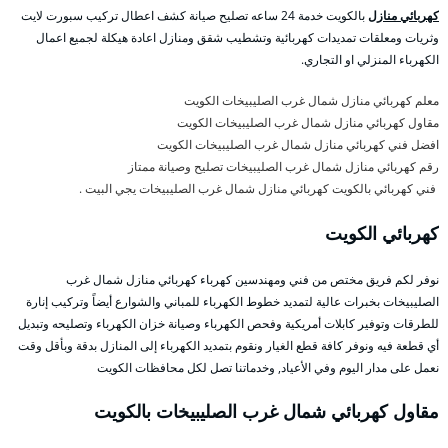
كهربائي منازل
بالكويت خدمة 24 ساعه تصليح صيانة كشف اعطال تركيب سبورت لايت
وثريات ومعلقات تمديدات كهربائية وتشطيب شقق ومنازل اعادة هيكلة لجميع اعمال
الكهرباء المنزلي او التجاري.
معلم كهربائي منازل شمال غرب الصليبيخات الكويت
مقاول كهربائي منازل شمال غرب الصليبيخات الكويت
افضل فني كهربائي منازل شمال غرب الصليبيخات الكويت
رقم كهربائي منازل شمال غرب الصليبيخات تصليح وصيانة ممتاز
فني كهربائي بالكويت كهربائي منازل شمال غرب الصليبيخات يجي البيت .
كهربائي الكويت
نوفر لكم فريق مختص من فني ومهندسين كهرباء كهربائي منازل شمال غرب
الصليبيخات بخبرات عالية لتمديد خطوط الكهرباء للمباني والشوارع أيضاً وتركيب إنارة
للطرقات وتوفير كابلات أمريكية وفحص الكهرباء وصيانة خزان الكهرباء وتصليحه وتبديل
أي قطعة فيه ونوفر كافة قطع الغيار ونقوم بتمديد الكهرباء إلى المنازل بدقة وبأقل وقت
نعمل على مدار اليوم وفي الأعياد, وخدماتنا تصل لكل محافظات الكويت
مقاول كهربائي شمال غرب الصليبيخات بالكويت