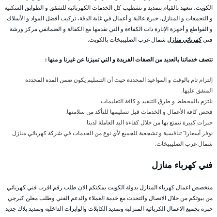
الكويت، نتعهد بالقيام بتمديد و تشطيب كل الخدمات الكهربائية للشقق و الطوابق السكنية
و التجمعات و المنازل، خبرة عالية و أعمال في غاية الدقة، تركيب أفضل المواد و الأسلاك
و القواطع و أجهزة الإنارة ذات الكفاءة و التي نقدمها مع الكفالة و الضمانفي مركز ورشة
فني
كهربائي منازل
شمال غرب الصليبيخات بالكويت.
تتصف خدماتنا بالعديد من الصفات الفريدة و التي تميزنا عن غيرنا و منها :
إلتزام تام بالوقت و المواعيد المحددة حيث أن التسليم يكون ضمن المدة المحددة
المتفق عليها.
نلتزم بالمخطط و طرق التنفيذ و كافة التعليمات.
فحص كافة الأعمال و الخدمات قبل تسليمها للتأكد من سلامتها.
خبرات كبيرة نتمتع بها من خلال كفاءة اليد العاملة لدينا.
نوفر أسعارا” تنافسية و تشجعية للجميع لأي نوع من الخدمات في شركة كهربائي منازل
شمال غرب الصليبيخات.
فني كهرباء منازل
متخصص اعمال كهرباء المنازل بدولة الكويت يمكنكم الان طلب رقم اقرب فني كهربائي
من بيوتكم من خلال الاتصال والتحدث مع خدمة العملاء والدعم الفني وطلب معلن كبرجي
خبرة بجميع الاعمال الكربائية المنزلية وتمديد الكابلات والوايرات الداخلية وتمديد بلاك جديد