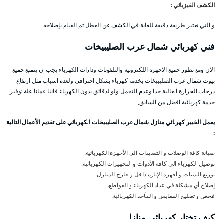
الكشف الفيزيائي :
و التي تعتبر طريقة دقيقة للغاية في الكشف عن العطل ثم القيام بإصلاحه.
فني كهربائي شمال غرب الصليبيخات
الان ومع تطور جميع الاجهزة اللكترونية والتلفونات ودارات الكهرباء يجب ان يتمتع جميع
بيوت شمال غرب الصليبيخات بخدمة كهرباء بشكل احترافي ولعدة اسباب مثل ارتفاع
درجات الحرارة العالية جدا وعدم التحمل ولو لدقائق بدون الكهرباء فاننا عمانا علة توفير
خدمة كهربائية افضل من السابق,
يعمل الخبير كهربائي منازل شمال غرب الصليبيخات الكهربائي على تقديم الأعمال التالية
:
صيانة كافة الوصلات و التمديدات الى الأجهزة الكهربائية.
توصيل الكهرباء الى كافة الأدوات و التجهيزات الكهربائية.
توزيع اللمبات و أجهزة الإنارة داخل و خارج المنازل.
إصلاح أي مشكلة في عداد الكهرباء و القواطع.
فحص و تصليح المقابس و المآخذ الكهربائية.
كيف تختار كهربائي
منازل