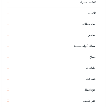
تنظيف منازل
ثلاجات
حداد مظلات
حدادين
سباك أدوات صحية
صباغ
طباخات
غسالات
فتح اقفال
فني تكييف