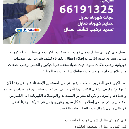
أفضل فني كهربائي منازل شمال غرب الصليبيخات بالكويت فني تصليح صيانة كهرباء
منزلي وتجاري خدمة 24 ساعة إصلاح اعطال الكهرباء كشف شورت عمل تمديدات
كهربائية تركيب بلاكات سبوت لايت أضواء مخفية في الديكور و الجبس تركيب مضخات
مياه فلاتر سخان بيلر غسالات اتوماتيك شفاطات هود المطبخ .
تعد الكهرباء من الضرورات الأساسية و التي من المستحيل الإستغناء عنها في وقتنا لأن
عليها الإعتماد في تشغيل الكثير من الأجهزة التي تعد عصب حياتنا من كمبيوترات و إضاءة
و غسالات و غيرها، و لكن قد تتعرض التمديدات و التوصيلات الكهربائية الى الكثير من
الأعطال و التي لابد من إصلاحها بشكل سريع و فوري ونحن في شركتنا وفرنا أفضل
كهربائي منازل شمال غرب الصليبيخات بالكويت.
فني كهربائي منازل شمال غرب الصليبيخات
فني كهربائي منازل المنطقه العاشره