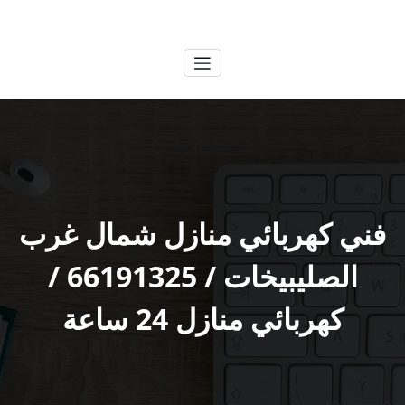
لتجاوز
الكويتية
خدمات وظائف بالكويت
لى
لمحتوى
فني كهربائي منازل شمال غرب
الصليبيخات / 66191325 /
كهربائي منازل 24 ساعة