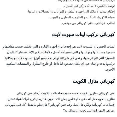
توصيل الكهرباء الى كل ركن في المنزل.
إحكام تمديد الأسلاك الى أجهزة التلفاز و البرادات و الغسالات و غيرها.
صيانة الكهرباء الداخلية و الخارجية للمنازل و البيوت.
اطلب الان اقرب فني كهربائي من موقعي.
كهربائي تركيب ليتات سبوت لايت
لمبات الجبس أو السبوت لايت هي إحدى أنواع أجهزة الإنارة و التي تختلف حسب مقاسها و
حجمها و صناعتها و نوعيتها و التي تعتبر أحد أجمل مكونات ديكور الإضاءة نظرا” للألوان
المميزة التي تتوافر منها، و نحن في شركتنا نوفر لكم جميع أنواع السبوت لايت و إمكانية
تركيبها بدقة و إتقان في أي مكان تحددوه لنا داخل أو خارج المنازل و المنشآت السكنية
الأخرى.
كهربائي منازل الكويت
فني كهربائي منازل الكويت لخدمة جميع محافظات الكويت أرقام فني كهربائي
منازل بالكويت هل أنت في حاجة لمن يصلح لك الكهرباء؟ ربما يكون لديك أشياء تحتاج
لإصلاحات كهربائية ولكن هل لديك رقم فني كهربائي؟ هل تعلم ما يفعل كل فني كهربائي
وما هي المهارات التي يجب أن تتوافر به؟