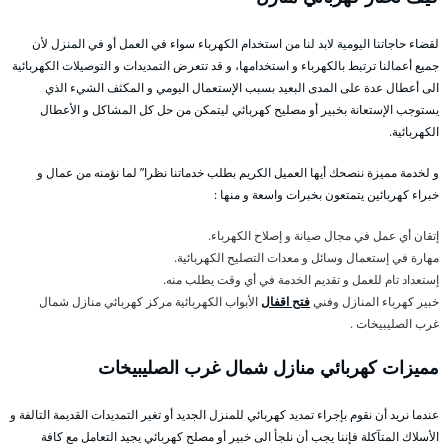
لقضاء حاجاتنا اليومية لابد لنا من استخدام الكهرباء سواء في العمل أو في المنزل لأن
جميع أعمالنا ترتبط بالكهرباء و استخدامها، و قد تتعرض التمديدات و التوصيلات الكهربائية
الى أعطال عدة على المدى البعيد بسبب الإستعمال اليومي و المكثف الشيء الذي
يستوجب الإستعانة بخبير أو مصليح كهربائي ليتمكن من حل كل المشاكل و الأعطال
الكهربائية.
و لخدمة مميزة ننصحك أيها العميل الكريم بطلب خدماتنا نظرا” لما نؤمنه من عمال و
خبراء كهربائين يتمتعون بخبرات واسعة و منها :
إتقان أي عمل في مجال صيانة و إصلاح الكهرباء.
مهارة في إستعمال وسائل و معدات التصليح الكهربائية.
إستعداد تام للعمل و تقديم الخدمة في أي وقت يطلب منه.
خبير كهرباء المنازل وفني
فتح اقفال
الأبواب الكهربائية مركز كهربائي منازل شمال
غرب الصليبيخات .
مميزات كهربائي منازل شمال غرب الصليبيخات
عندما نريد أن نقوم بإجراء تمديد كهربائي للمنزل الجديد أو تغير التمديدات القديمة التالفة و
الأسلاك المتآكلة فإننا يجب أن نلجأ الى خبير أو مصلح كهربائي يجيد التعامل مع كافة