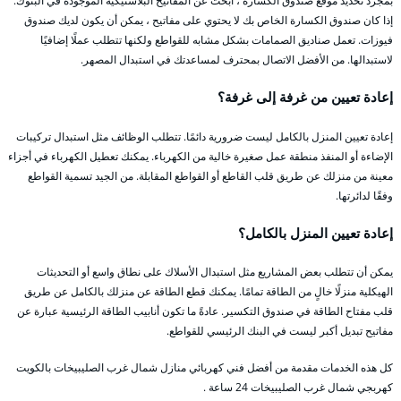
بمجرد تحديد موقع صندوق الكسارة ، ابحث عن المفاتيح البلاستيكية الموجودة في البنوك.
إذا كان صندوق الكسارة الخاص بك لا يحتوي على مفاتيح ، يمكن أن يكون لديك صندوق
فيوزات. تعمل صناديق الصمامات بشكل مشابه للقواطع ولكنها تتطلب عملًا إضافيًا
لاستبدالها. من الأفضل الاتصال بمحترف لمساعدتك في استبدال المصهر.
إعادة تعيين من غرفة إلى غرفة؟
إعادة تعيين المنزل بالكامل ليست ضرورية دائمًا. تتطلب الوظائف مثل استبدال تركيبات
الإضاءة أو المنفذ منطقة عمل صغيرة خالية من الكهرباء. يمكنك تعطيل الكهرباء في أجزاء
معينة من منزلك عن طريق قلب القاطع أو القواطع المقابلة. من الجيد تسمية القواطع
وفقًا لدائرتها.
إعادة تعيين المنزل بالكامل؟
يمكن أن تتطلب بعض المشاريع مثل استبدال الأسلاك على نطاق واسع أو التحديثات
الهيكلية منزلًا خالٍ من الطاقة تمامًا. يمكنك قطع الطاقة عن منزلك بالكامل عن طريق
قلب مفتاح الطاقة في صندوق التكسير. عادةً ما تكون أنابيب الطاقة الرئيسية عبارة عن
مفاتيح تبديل أكبر ليست في البنك الرئيسي للقواطع.
كل هذه الخدمات مقدمة من أفضل فني كهربائي منازل شمال غرب الصليبيخات بالكويت
كهربجي شمال غرب الصليبيخات 24 ساعة .