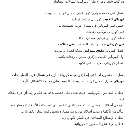
وتركيب شخان ماء ( بيلر ) وتركيب غسالات اتوماتيك,
افضل فني خدمة طوارئ كهرباء في شمال غرب الصليبيخات
كهربائي الكويت
كهربائي تركيب ثريات
احسن فني كهربائي في شمال غرب الصليبيخات
فني كهربائي تركيب معلقات
معلم كهربائي تركيب سخان الماء
فنى كهربائي
تمديد وايرات الستلايت
فني ستلايت
أفضل كهربائي
مقوي سيرفس
شبكة اتصال وانترنت
أول كهربائي تكييف مركزي سنترال وحدات تكييف
أشطر كهربائي مكيفات فني تكييف .
يعمل المختصون لدينا في إصلاح و صيانة كهرباء منازل في شمال غرب الصليبيخات
كهربائي منازل شمال غرب الصليبيخات الكويت على معالجة الأعطال الآتية :
أعطال المقابس الكهربائية : حيث يعمل على فحصه بدقة بعد فكه و ربط أي جزء مفكك
فيه.
تلف في أسلاك التوصيل : حيث يعمد الفني الخبير الى تغير كافة الأسلاك المعطوبة بعد
التأكد من تآكلها و تمديد أسلاك من نوعية ممتازة تتحمل قوة التيار الكهربائي.
اعطال الإنقطاع المفاجئ في التيار الكهربائي.
أعطال الإضاءة و المصابيح الكهربائية.