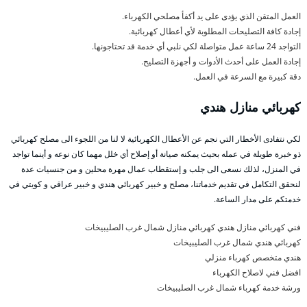
العمل المتقن الذي يؤدى على يد أكفأ مصلحي الكهرباء.
إجادة كافة التصليحات المطلوبة لأي أعطال كهربائية.
التواجد 24 ساعة عمل متواصلة لكي نلبي أي خدمة قد تحتاجونها.
إجادة العمل على أحدث الأدوات و أجهزة التصليح.
دقة كبيرة مع السرعة في العمل.
كهربائي منازل هندي
لكي نتفادى الأخطار التي نجم عن الأعطال الكهربائية لا لنا من اللجوء الى مصلح كهربائي
ذو خبرة طويلة في عمله بحيث يمكنه صيانة أو إصلاح أي خلل مهما كان نوعه و أينما تواجد
في المنزل، لذلك نسعى الى جلب و إستقطاب عمال مهرة محلين و من جنسيات عدة
لنحقق التكامل في تقديم خدماتنا، مصلح و خبير كهربائي هندي و خبير عراقي و كويتي في
خدمتكم على مدار الساعة.
فني كهربائي منازل هندي كهربائي منازل شمال غرب الصليبيخات
كهربائي هندي شمال غرب الصليبيخات
هندي متخصص كهرباء منزلي
افضل فني لاصلاح الكهرباء
ورشة خدمة كهرباء شمال غرب الصليبيخات