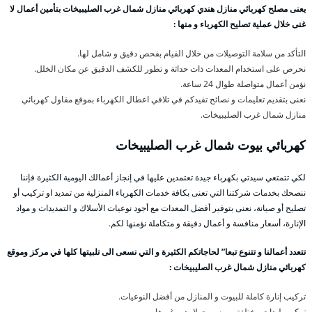
يعنى مصلح كهربائي منازل هندي كهربائي منازل شمال غرب الصليبيخات بتأمين أعمال لا
غنى خلال عملية تصليح الكهرباء و منها :
التأكد من سلامة التوصيلات من خلال القيام بفحص دقيق و شامل لها.
نحرص على استخدام المعدات ذات حداثة و تطور للكشف الدقيق عن مكان الخلل.
نؤمن أعمال متواصلة طوال 24 ساعة.
نعنى بتقديم تعليمات و نصائح تفيدكم في تلافي اعطال الكهرباء بموقع مقاول كهربائي
منازل شمال غرب الصليبيخات.
كهربائي بيوت شمال غرب الصليبيخات
لكي تتمتعي سيدتي بكهرباء جيدة تعتمدين عليها في إنجاز أعمالك اليومية الكثيرة فإننا
ننصحك بخدمات شركتنا التي تعنى بكافة خدمات الكهرباء المنزلية من تمديد او تركيب أو
تصليح أو صيانة، نعنى بتوفير أفضل المعدات مع أجود نوعيات الأسلاك و التمديدات و مواد
الإنارة، أسعار منافسة و أعمال دقيقة و متكاملة نؤمنها لكم.
تتعدد أعمالنا و تتنوع تبعا” لحاجاتكم الكثيرة و التي نسعى الى تلبيتها كلها في مركز وموقع
كهربائي منازل شمال غرب الصليبيخات :
تركيب إنارة كاملة للبيوت و المنازل من أفضل النوعيات.
تركيب ليدات مختلفة من سبوت لايت و غيرها.