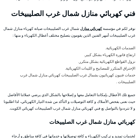
فني كهربائي منازل شمال غرب الصليبيخات
نوفر لكم في مؤسسة
كهربائي منازل
شمال غرب الصليبيخات صيانة كهرباء منازل شمال
غرب الصليبيخات أمهر الفنين الذين يقومون بتصليح مختلف أعطال الكهرباء و منها :
الصدمات الكهربائية.
ارتفاع فاتورة الكهرباء بشكل كبير.
نزول القواطع الكهربائية بشكل متكرر.
الإحتراق المتكرر للمصابيح و الليدات الكهربائية.
خدمات فنيون كهربائيون بشمال غرب الصليبيخات كهربائي منازل شمال غرب
الصليبيخات .
جميع تلك الأعطال بإمكاننا التعامل معها و إصلاحها بالشكل الذي يرضي عملائنا الأفاضل
حيث نعنى بفحص الأسلاك و كافة التوصيلات و التأكد من شدة التيار الكهربائي، لذا اطلبونا
و لا تترددوا بالتواصل نع فني كهربائي منازل شمال غرب الصليبيخات كهربائي الكويت.
كهربائي منازل شمال غرب الصليبيخات
لخدمات تمديد و تركيب الكهرباء و كافة توصيلاتها و خدماتها في كافة مناطق و أرجاء