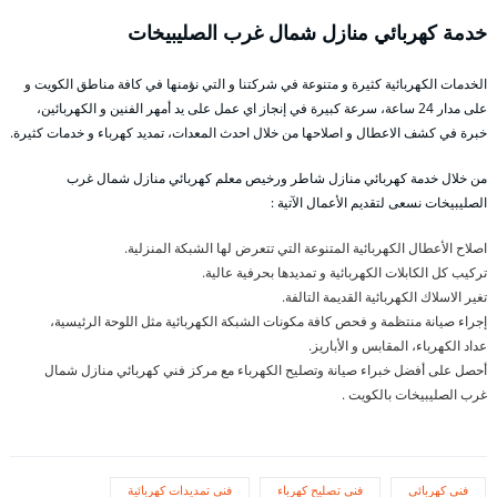
خدمة كهربائي منازل شمال غرب الصليبيخات
الخدمات الكهربائية كثيرة و متنوعة في شركتنا و التي نؤمنها في كافة مناطق الكويت و
على مدار 24 ساعة، سرعة كبيرة في إنجاز اي عمل على يد أمهر الفنين و الكهربائين،
خبرة في كشف الاعطال و اصلاحها من خلال احدث المعدات، تمديد كهرباء و خدمات كثيرة.
من خلال خدمة كهربائي منازل شاطر ورخيص معلم كهربائي منازل شمال غرب
الصليبيخات نسعى لتقديم الأعمال الآتية :
اصلاح الأعطال الكهربائية المتنوعة التي تتعرض لها الشبكة المنزلية.
تركيب كل الكابلات الكهربائية و تمديدها بحرفية عالية.
تغير الاسلاك الكهربائية القديمة التالفة.
إجراء صيانة منتظمة و فحص كافة مكونات الشبكة الكهربائية مثل اللوحة الرئيسية،
عداد الكهرباء، المقابس و الأباريز.
أحصل على أفضل خبراء صيانة وتصليح الكهرباء مع مركز فني كهربائي منازل شمال
غرب الصليبيخات بالكويت .
فنى كهربائي
فني تصليح كهرباء
فني تمديدات كهربائية