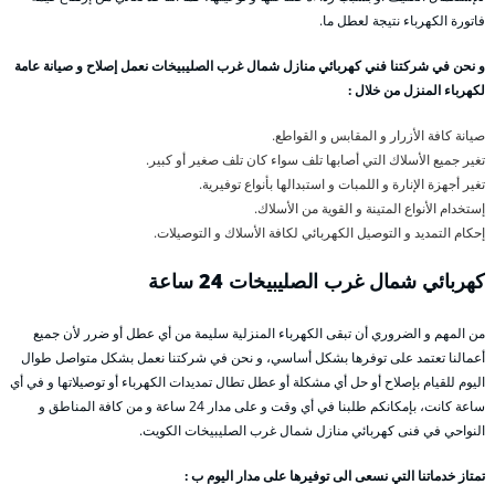
فاتورة الكهرباء نتيجة لعطل ما.
و نحن في شركتنا فني كهربائي منازل شمال غرب الصليبيخات نعمل إصلاح و صيانة عامة
لكهرباء المنزل من خلال :
صيانة كافة الأزرار و المقابس و القواطع.
تغير جميع الأسلاك التي أصابها تلف سواء كان تلف صغير أو كبير.
تغير أجهزة الإنارة و اللمبات و استبدالها بأنواع توفيرية.
إستخدام الأنواع المتينة و القوية من الأسلاك.
إحكام التمديد و التوصيل الكهربائي لكافة الأسلاك و التوصيلات.
كهربائي شمال غرب الصليبيخات 24 ساعة
من المهم و الضروري أن تبقى الكهرباء المنزلية سليمة من أي عطل أو ضرر لأن جميع
أعمالنا تعتمد على توفرها بشكل أساسي، و نحن في شركتنا نعمل بشكل متواصل طوال
اليوم للقيام بإصلاح أو حل أي مشكلة أو عطل تطال تمديدات الكهرباء أو توصيلاتها و في أي
ساعة كانت، بإمكانكم طلبنا في أي وقت و على مدار 24 ساعة و من كافة المناطق و
النواحي في فنى كهربائي منازل شمال غرب الصليبيخات الكويت.
تمتاز خدماتنا التي نسعى الى توفيرها على مدار اليوم ب :