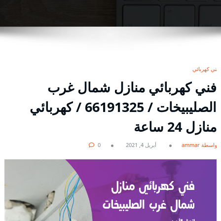
فني كهربائي
فني كهربائي منازل شمال غرب
الصليبيخات / 66191325 / كهربائي
منازل 24 ساعة
بواسطة ammar
أبريل 4, 2021
0