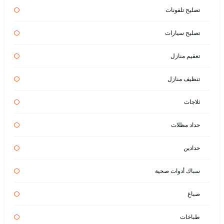
تصليح تلفونات
تصليح سيارات
تعقيم منازل
تنظيف منازل
ثلاجات
حداد مظلات
حدادين
سباك أدوات صحية
صباغ
طباخات