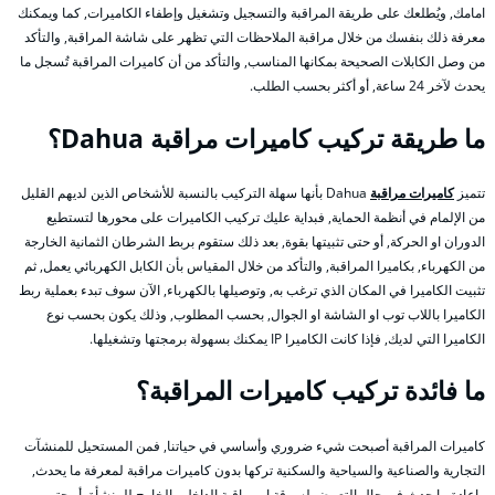
امامك, ويُطلعك على طريقة المراقبة والتسجيل وتشغيل وإطفاء الكاميرات, كما ويمكنك
معرفة ذلك بنفسك من خلال مراقبة الملاحظات التي تظهر على شاشة المراقبة, والتأكد
من وصل الكابلات الصحيحة بمكانها المناسب, والتأكد من أن كاميرات المراقبة تُسجل ما
يحدث لآخر 24 ساعة, أو أكثر بحسب الطلب.
ما طريقة تركيب كاميرات مراقبة Dahua؟
تتميز
كاميرات مراقبة
Dahua بأنها سهلة التركيب بالنسبة للأشخاص الذين لديهم القليل
من الإلمام في أنظمة الحماية, فبداية عليك تركيب الكاميرات على محورها لتستطيع
الدوران او الحركة, أو حتى تثبيتها بقوة, بعد ذلك ستقوم بربط الشرطان الثمانية الخارجة
من الكهرباء, بكاميرا المراقبة, والتأكد من خلال المقياس بأن الكابل الكهربائي يعمل, ثم
تثبيت الكاميرا في المكان الذي ترغب به, وتوصيلها بالكهرباء, الآن سوف تبدء بعملية ربط
الكاميرا باللاب توب او الشاشة او الجوال, بحسب المطلوب, وذلك يكون بحسب نوع
الكاميرا التي لديك, فإذا كانت الكاميرا IP يمكنك بسهولة برمجتها وتشغيلها.
ما فائدة تركيب كاميرات المراقبة؟
كاميرات المراقبة أصبحت شيء ضروري وأساسي في حياتنا, فمن المستحيل للمنشآت
التجارية والصناعية والسياحية والسكنية تركها بدون كاميرات مراقبة لمعرفة ما يحدث,
واعادة ما حدث في حال التعرض لسرقة او مراقبة الداخل والخارج للمنشأة, أو حتى