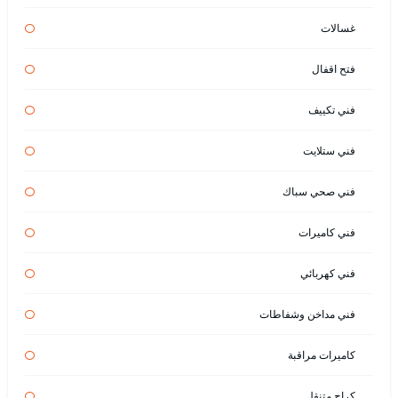
غسالات
فتح اقفال
فني تكييف
فني ستلايت
فني صحي سباك
فني كاميرات
فني كهربائي
فني مداخن وشفاطات
كاميرات مراقبة
كراج متنقل