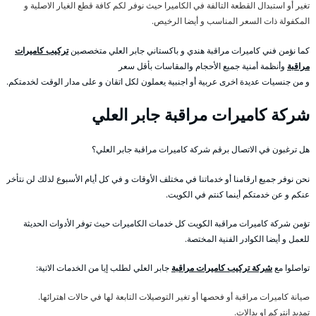
تغير أو استبدال القطعة التالفة في الكاميرا حيث نوفر لكم كافة قطع الغيار الاصلية و
المكفولة ذات السعر المناسب و أيضا الرخيص.
كما نؤمن فني كاميرات مراقبة هندي و باكستاني جابر العلي متخصصين
تركيب كاميرات
مراقبة
وأنظمة أمنية جميع الأحجام والمقاسات بأقل سعر
و من جنسيات عديدة اخرى عربية أو اجنبية يعملون لكل اتقان و على مدار الوقت لخدمتكم.
شركة كاميرات مراقبة جابر العلي
هل ترغبون في الاتصال برقم شركة كاميرات مراقبة جابر العلي؟
نحن نوفر جميع ارقامنا أو خدماتنا في مختلف الأوقات و في كل أيام الأسبوع لذلك لن نتأخر
عنكم و عن خدمتكم أينما كنتم في الكويت.
تؤمن شركة كاميرات مراقبة الكويت كل خدمات الكاميرات حيث توفر الأدوات الحديثة
للعمل و أيضا الكوادر الفنية المختصة.
تواصلوا مع
شركة تركيب كاميرات مراقبة
جابر العلي لطلب إيا من الخدمات الاتية:
صيانة كاميرات مراقبة أو فحصها أو تغير التوصيلات التابعة لها في حالات اهترائها.
تمديد انتركم او بدالات.