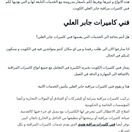
هذه الانواع و غيرها نوفرها لكم باسعار مدروسة مع الخدمات التابعة لها و التي يؤديها لكم
فني كاميرات مراقبة جابر العلي الكويت.
فني كاميرات جابر العلي
هل أنتم بحاجة الى الخدمات التي يقدمها فني كاميرات جابر العلي؟
اذا سارعوا الان الى طلب رقمنا و من اي مكان كنتم متواجدين فيه في الكويت و سنكون
لديكم في الحال.
يمتاز فني كاميرات الكويت بخبرته الكبيرة في التعامل مع جميع انواع كاميرات المراقبة
بالاضافة الى المهارة و الدقة في العمل.
هذا و يقوم فني كاميرات مراقبه جابر العلي بتأمين الخدمات الاتية:
تركيب كاميرات مراقبة منزلية أو للشركات أو الفنادق أو المولات التجارية و أيضا
المؤسسات الخاصة و الحكومية.
اصلاح كل الاعطال التي تتعرض لها الكاميرات مع تبديل اي جزء فيها كالعدسة.
صيانة كاميرات مراقبة أو برمجتها أو تنظيفها من الداخل و الخارج باتقان كبير.
نوفر أيضا
فني كاميرات مراقبة هندي
الذي يقدم خدمات كاميرات المراقبة و بكل
احتراف.