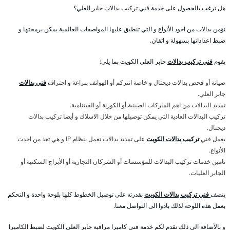
هل ترغب بالحصول على خدمة فني تركيب بدالات جابر العلي؟
نؤمن بدالات من اجود الأنواع و التي تنطبق عليها المواصفات العالمية يمكن برمجتها و
ضبط اعداداتها بسهولة و اتقان.
يقوم
فني تركيب بدالات
جابر العلي الكويت بما يلي:
صيانة أو فحص بدالات ديجتال و خاصة انتركم أو الهواتف ببراعة و احتراف
فني بدالات
جابر العلي.
تمديد البدالات من اهم الماركات الصينية أو الكورية أو الفيتنامية.
تركيب البدالات العادية التي يمكن توصيلها من خلال الاسلاك و أيضا تركيب بدالات
ديجتال.
يعمل فني
تركيب بدالات الكويت
على تمديد بدالات تعمل بنظام IP و هي تعد من احدث
الأنواع.
تامين خدمات تركيب البدالات للمؤسسات أو الشركان التجارية أو الأبراج السكنية أو
الجابر العليات.
يتصف
فني تركيب بدالات الكويت
بقدرته على توصيل الخطوط كلها بلوحة واحدة و التحكم
بعمل هذه اللوحة لذلك بادوا الى التواصل معنا.
و بالأضافة الى ذلك نقدم لكم خدمة فني كاميرا مراقبة جابر العلي الكويت لضبط الكاميرا