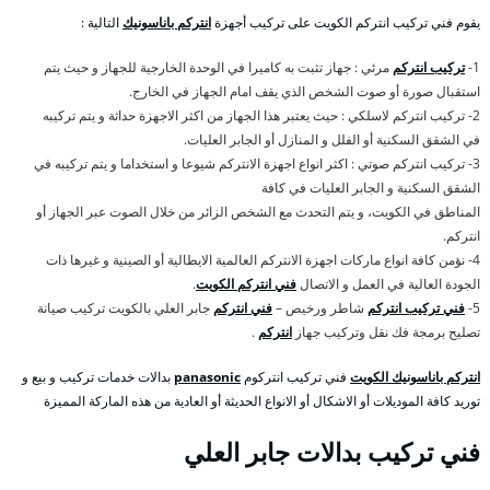
يقوم فني تركيب انتركم الكويت على تركيب أجهزة
انتركم باناسونيك
التالية :
1-
تركيب انتركم
مرئي : جهاز تثبت به كاميرا في الوحدة الخارجية للجهاز و حيث يتم
استقبال صورة أو صوت الشخص الذي يقف امام الجهاز في الخارج.
2- تركيب انتركم لاسلكي : حيث يعتبر هذا الجهاز من اكثر الاجهزة حداثة و يتم تركيبه
في الشقق السكنية أو الفلل و المنازل أو الجابر العليات.
3- تركيب انتركم صوتي : اكثر انواع اجهزة الانتركم شيوعا و استخداما و يتم تركيبه في
الشقق السكنية و الجابر العليات في كافة
المناطق في الكويت، و يتم التحدث مع الشخص الزائر من خلال الصوت عبر الجهاز أو
انتركم.
4- نؤمن كافة انواع ماركات اجهزة الانتركم العالمية الايطالية أو الصينية و غيرها ذات
الجودة العالية في العمل و الاتصال
فني انتركم الكويت
.
5-
فني تركيب انتركم
شاطر ورخيص –
فني انتركم
جابر العلي بالكويت تركيب صيانة
تصليح برمجة فك نقل وتركيب جهاز
انتركم
.
انتركم باناسونيك الكويت
فني تركيب انتركوم
panasonic
بدالات خدمات تركيب و بيع و
توريد كافة الموديلات أو الاشكال أو الانواع الحديثة أو العادية من هذه الماركة المميزة
فني تركيب بدالات جابر العلي