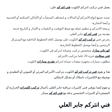
يعمل فني تركيب انتركم الكويت
فني انتركم
على:
تمديد جميع انواع الانتركم أو البدالات و لمختلف المنشآت أو الأماكن السكنية أو الخدمية
و أيضا التجارية.
برمجة الانتركم و تنظيم عمله مع ضبط التوقيت و النغمات و الإنذار و التاريخ خدمة
مقدمة من
فني انتركم
جابر العلي.
يحرص فني
تركيب انتركم
الكويت على توصيل كافة الخطوط الداخلية مع السنترال
الرئيسي و أيضا توصيل الخطوط الخارجية.
كهربائي منازل
متخصص تركيب وصيانة انتركم في الكويت .
فني ستلايت
خبرة 20 عاما بتركيب الانتركم .
مطلوب سيارات مجهزة بمعدات صيانة انتركم
نشري سيارات
الكويت
هذا و يقوم
فني تركيب انتركم
الكويت بتركيب الأنتركم المرئي أو الصوتي أو التقليدي و
توصيله مع الكاميرات باسلاك أو بشكل لاسلكي.
و نقوم أيضا بتوفير فني كاميرات مراقبة جابر العلي بأعمال
تركيب كاميرات
الحرارية أو
المصغرة أو كاميرات التجسس بدقة مع
فني انتركم
ممتاز.
فني انتركم جابر العلي