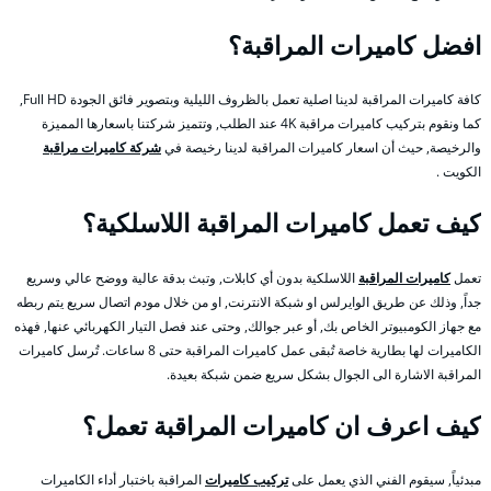
افضل كاميرات المراقبة؟
كافة كاميرات المراقبة لدينا اصلية تعمل بالظروف الليلية وبتصوير فائق الجودة Full HD,
كما ونقوم بتركيب كاميرات مراقبة 4K عند الطلب, وتتميز شركتنا باسعارها المميزة
والرخيصة, حيث أن اسعار كاميرات المراقبة لدينا رخيصة في
شركة كاميرات مراقبة
الكويت .
كيف تعمل كاميرات المراقبة اللاسلكية؟
تعمل
كاميرات المراقبة
اللاسلكية بدون أي كابلات, وتبث بدقة عالية ووضح عالي وسريع
جداً, وذلك عن طريق الوايرلس او شبكة الانترنت, او من خلال مودم اتصال سريع يتم ربطه
مع جهاز الكومبيوتر الخاص بك, أو عبر جوالك, وحتى عند فصل التيار الكهربائي عنها, فهذه
الكاميرات لها بطارية خاصة تُبقى عمل كاميرات المراقبة حتى 8 ساعات. تُرسل كاميرات
المراقبة الاشارة الى الجوال بشكل سريع ضمن شبكة بعيدة.
كيف اعرف ان كاميرات المراقبة تعمل؟
مبدئياً, سيقوم الفني الذي يعمل على
تركيب كاميرات
المراقبة باختبار أداء الكاميرات