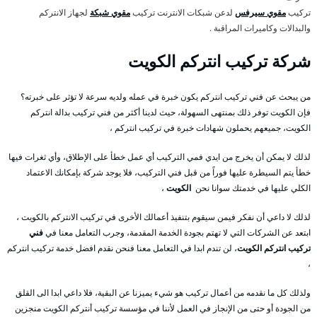
تركيب
مقوي سيرفس
لدعن شبكات الانترنت تركيب
مقوي شبكة
لجهاز الانتركم
والبدالات وكاميرات المراقبة .
شركة تركيب انتركم الكويت
من يبحث عن فني تركيب انتركم يكون خبرة في عمله ولديه سرعة لا تؤثر على خبرته؟
فإن الكويت توفر ذلك بمنتهى السهولة، حيث لدينا أكثر من فني تركيب بدالة انتركم
الكويت، جميعهم يحملون شهادات خبرة في تركيب انتركم ،
لذلك لا يمكن أن يخرج من ايدي فمي التركيب أي عمل خطأ على الإطلاق، وأي ثغرات فيها
خطأ يتم السيطرة عليها فوراً من قبل فني التركيب، فلا يوجد شركة بإمكانك الاعتماد
الكلي عليها في خدمتك سوانا نحن
الكويت
،
لذلك لا داعي أن نفكر فيمن سيقوم بتنفيذ أعمالك الأخرى في تركيب الانتركم بالكويت ،
ابتعد عن الشركات التي لا تهتم بجودة الخدمة المقدمة، وجرب التعامل معنا في
فني
تركيب انتركم الكويت
، لن تندم ابدا في التعامل معنا فنحن نقدم افضل خدمة تركيب انتركم
،
ولذلك كل ما نقدمه من أعمال تركيب هو شيء يميزنا عن البقية، فلا داعي ابدا الى القلق
من الجودة أو حتى من الإنجاز في العمل لأننا في مؤسسة تركيب أنتركم الكويت منجزين