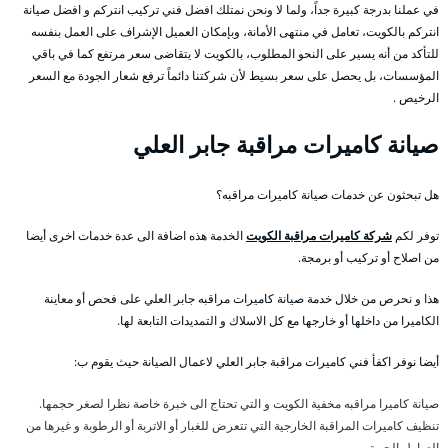
في عملنا بدرجة كبيرة جداً، ولما لا ونحن نمتلك افضل فني تركيب انتركم و افضل صيانة
انتركم بالكويت، تعامل في منتهى الأمانة، وبإمكان العميل الإشراف على العمل بنفسه
للتأكد من أنه يسير على النحو المطلوب، بالكويت لا يتقاضى سعر مرتفع كما في باقي
المؤسسات، بل يحصل على سعر بسيط لأن شركتنا دائماً ترفع شعار الجودة مع السعر
الرخيص .
صيانة كاميرات مراقبة جابر العلي
هل تبحثون عن خدمات صيانة كاميرات مراقبه؟
توفر لكم
شركة كاميرات مراقبة الكويت
الخدمة هذه اضافة الى عدة خدمات اخرى أيضا
من اصلاح أو تركيب أو برمجة.
هذا و نحرص من خلال خدمة صيانة كاميرات مراقبه جابر العلي على فحص أو معاينة
الكاميرا من داخلها أو خارجها مع كل الاسلاك و التمديدات التابعة لها.
أيضا نوفر اكفأ فني كاميرات مراقبة جابر العلي لاعمال الصيانة حيث يقوم ب:
صيانة كاميرا مراقبه مخفية الكويت و التي تحتاج الى خبرة خاصة نظرا لصغر حجمها.
تنظيف كاميرات المراقبة الخارجية التي تتعرض للغبار أو الاتربة أو الرطوبة و غيرها من
العوامل الجوية.