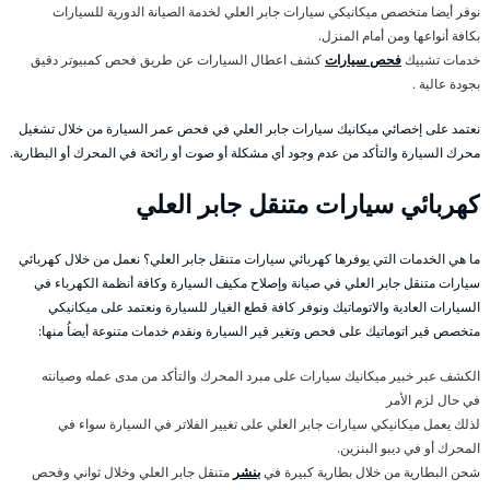
نوفر أيضا متخصص ميكانيكي سيارات جابر العلي لخدمة الصيانة الدورية للسيارات
بكافة أنواعها ومن أمام المنزل.
خدمات تشييك
فحص سيارات
كشف اعطال السيارات عن طريق فحص كمبيوتر دقيق
بجودة عالية .
نعتمد على إخصائي ميكانيك سيارات جابر العلي في فحص عمر السيارة من خلال تشغيل
محرك السيارة والتأكد من عدم وجود أي مشكلة أو صوت أو رائحة في المحرك أو البطارية.
كهربائي سيارات متنقل جابر العلي
ما هي الخدمات التي يوفرها كهربائي سيارات متنقل جابر العلي؟ نعمل من خلال كهربائي
سيارات متنقل جابر العلي في صيانة وإصلاح مكيف السيارة وكافة أنظمة الكهرباء في
السيارات العادية والاتوماتيك ونوفر كافة قطع الغيار للسيارة ونعتمد على ميكانيكي
متخصص قير اتوماتيك على فحص وتغير قير السيارة ونقدم خدمات متنوعة أيضاُ منها:
الكشف عبر خبير ميكانيك سيارات على مبرد المحرك والتأكد من مدى عمله وصيانته
في حال لزم الأمر
لذلك يعمل ميكانيكي سيارات جابر العلي على تغيير الفلاتر في السيارة سواء في
المحرك أو في ديبو البنزين.
شحن البطارية من خلال بطارية كبيرة في
بنشر
متنقل جابر العلي وخلال ثواني وفحص