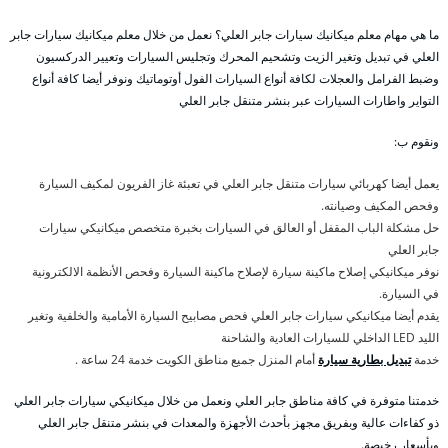
ما هي مهام معلم ميكانيك سيارات جابر العلي؟ نعمل من خلال معلم ميكانيك سيارات جابر
العلي في تبديل وتغير الزيت وتشحيم المحرك وتجليس السيارات وتعيير الدركسيون
وضبط الفرامل والعجلات لكافة أنواع السيارات الفول أوتوماتيك ونوفر أيضا كافة أنواع
التواير واطارات السيارات عبر بنشر متنقل جابر العلي
ونقوم ب:
يعمل أيضا كهربائي سيارات متنقل جابر العلي في تعبئة غاز الفريون لمكيف السيارة
وفحص المكيف وصيانته.
حل مشكلة الباب المقفل أو العالق في السيارات بخبرة متخصص ميكانيكي سيارات
جابر العلي
نوفر ميكانيكي إصلاح ماكينة سيارة لإصلاح ماكينة السيارة وفحص الأنظمة الالكترونية
في السيارة.
يقدم أيضا ميكانيكي سيارات جابر العلي فحص مصابيح السيارة الأمامية والخلفية وتغير
الليد LED الداخلي للسيارات العادية والشاحنة
خدمة
تبديل بطارية سيارة
أمام المنزل جميع مناطق الكويت خدمة 24 ساعة .
خدمتنا متوفرة في كافة مناطق جابر العلي ونعمل من خلال ميكانيكي سيارات جابر العلي
ذو كفاءات عالية وبفريق مجهز بأحدث الأجهزة والمعدات في بنشر متنقل جابر العلي
وبأسعار رخيصة.