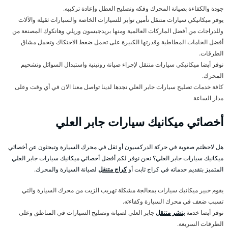
جودة والكفاءة بصيانة المحرك وفكه وتصليح العطل وإعادة تركيبه.
يوفر ميكانيكي سيارات متنقل تأمين تواير للسيارات الخاصة والسيارات ثقيلة والآلات
وللدراجات من أفضل الماركات العالمية ومنها بريدجيسون وريلي وهانكوك المصنعة من
أفضل الخامات المطاطية وقدرتها الكبيرة على تحمل ضغط الاحتكاك وتحمل مشاق
الطرقات.
نوفر أيضا ميكانيكي سيارات متنقل لإجراء صيانة روتينية واستبدال السوائل وتشحيم
المحرك.
كافة خدمات تصليح سيارات جابر العلي تجدها لدينا تواصل معنا الان في أي وقت وعلى
مدار الساعة
أخصائي ميكانيك سيارات جابر العلي
هل لاحظتم صعوبة في حركة الدركسيون أو ثقل في محرك السيارة وتبحثون عن أخصائي
ميكانيك سيارات جابر العلي؟ نحن نوفر لكم أفضل أخصائي ميكانيك سيارات جابر العلي
المتميز بتقديم خدماته في كراج ثابت أو
كراج متنقل
لصيانة السيارة والمحرك.
يقوم خبير ميكانيك سيارات بمعالجة مشكلة تهريب الزيت من محرك السيارة والتي
تسبب ضعف في محرك السيارة وكفاءته.
نوفر أيضا خدمة
بنشر متنقل
جابر العلي لصيانة وتصليح السيارات في المناطق وعلى
الطرقات السريعة.