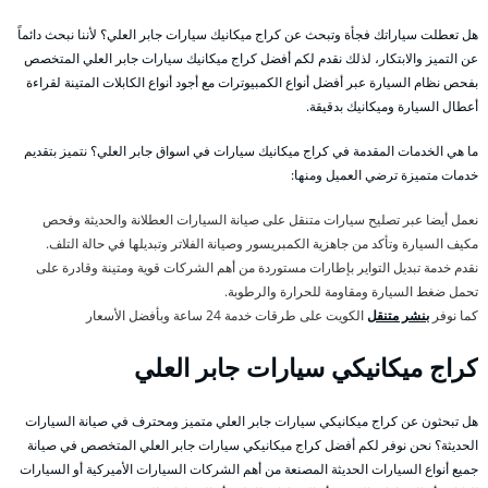
هل تعطلت سياراتك فجأة وتبحث عن كراج ميكانيك سيارات جابر العلي؟ لأننا نبحث دائماً
عن التميز والابتكار، لذلك نقدم لكم أفضل كراج ميكانيك سيارات جابر العلي المتخصص
بفحص نظام السيارة عبر أفضل أنواع الكمبيوترات مع أجود أنواع الكابلات المتينة لقراءة
أعطال السيارة وميكانيك بدقيقة.
ما هي الخدمات المقدمة في كراج ميكانيك سيارات في اسواق جابر العلي؟ نتميز بتقديم
خدمات متميزة ترضي العميل ومنها:
نعمل أيضا عبر تصليح سيارات متنقل على صيانة السيارات العطلانة والحديثة وفحص
مكيف السيارة وتأكد من جاهزية الكمبريسور وصيانة الفلاتر وتبديلها في حالة التلف.
نقدم خدمة تبديل التواير بإطارات مستوردة من أهم الشركات قوية ومتينة وقادرة على
تحمل ضغط السيارة ومقاومة للحرارة والرطوبة.
كما نوفر
بنشر متنقل
الكويت على طرقات خدمة 24 ساعة وبأفضل الأسعار
كراج ميكانيكي سيارات جابر العلي
هل تبحثون عن كراج ميكانيكي سيارات جابر العلي متميز ومحترف في صيانة السيارات
الحديثة؟ نحن نوفر لكم أفضل كراج ميكانيكي سيارات جابر العلي المتخصص في صيانة
جميع أنواع السيارات الحديثة المصنعة من أهم الشركات السيارات الأميركية أو السيارات