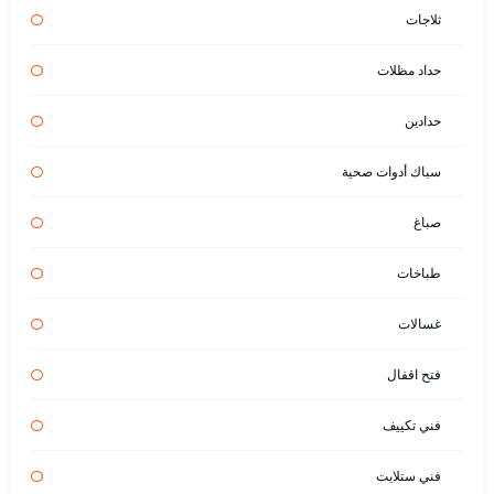
ثلاجات
حداد مظلات
حدادين
سباك أدوات صحية
صباغ
طباخات
غسالات
فتح اقفال
فني تكييف
فني ستلايت