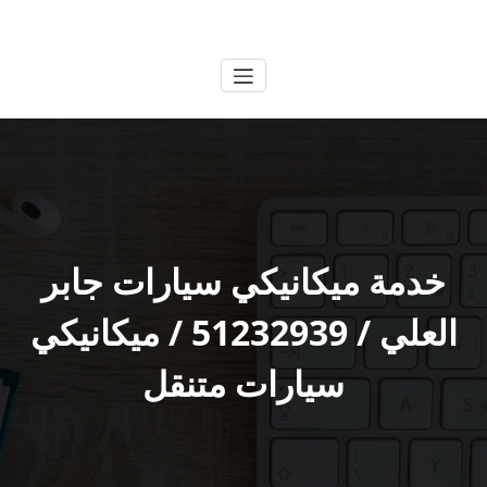
لتجاوز
الكويتية
خدمات وظائف بالكويت
لى
لمحتوى
خدمة ميكانيكي سيارات جابر
العلي / 51232939‬ / ميكانيكي
سيارات متنقل