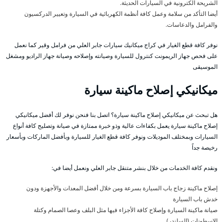
الشريحة الكترونية في السيارات الحديثة.
أيضا التأكد من سلامة وعمل كافة أنظمة الكهربائية في السيارة وتعيير الدركسيون
والفرامل والدعاسات.
نوفر كافة قطع الغيار في كراج ميكانيك سيارات جابر العلي من فرامل وقير كما نعمل
على فحص جهاز الريمونت كنترول للسيارة وصيانته وإصلاحه وصيانة جهاز الراديو ومشغل
الموسيقى
ميكانيكي إصلاح ماكينة سيارة
هل تبحث عن ميكانيكي إصلاح ماكينة سيارة؟ اتصل بنا فنحن نوفر لك أفضل ميكانيكي
إصلاح ماكينة سيارة يعمل بكفاءات عالية وذو خبرة ممتازة في صيانة وتصليح كافة أنواع
السيارات وبمختلف الموديلات ونوفر كافة قطع الغيار للسيارة وبأفضل الماركات وبأسعار
رخيصة جداً
ونقدم كافة الخدمات من خلال بنشر متنقل جابر العلي ونعمل أيضا في:
إصلاح ماكينة زجاج باب السيارة بسرعة ومن خلال أفضل المعدات والأجهزة ودون
خدش باب السيارة
صيانة ماكينة السيارة وإصلاح كافة الأجزاء فيها مثل البلف وعصا الصمام وكتلة
الاسطونات (السلندر)