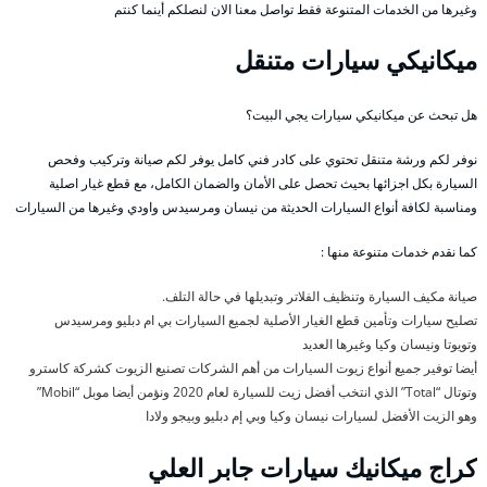
وغيرها من الخدمات المتنوعة فقط تواصل معنا الان لنصلكم أينما كنتم
ميكانيكي سيارات متنقل
هل تبحث عن ميكانيكي سيارات يجي البيت؟
نوفر لكم ورشة متنقل تحتوي على كادر فني كامل يوفر لكم صيانة وتركيب وفحص
السيارة بكل اجزائها بحيث تحصل على الأمان والضمان الكامل، مع قطع غيار اصلية
ومناسبة لكافة أنواع السيارات الحديثة من نيسان ومرسيدس واودي وغيرها من السيارات
كما نقدم خدمات متنوعة منها :
صيانة مكيف السيارة وتنظيف الفلاتر وتبديلها في حالة التلف.
تصليح سيارات وتأمين قطع الغيار الأصلية لجميع السيارات بي ام دبليو ومرسيدس
وتويوتا ونيسان وكيا وغيرها العديد
أيضا توفير جميع أنواع زيوت السيارات من أهم الشركات تصنيع الزيوت كشركة كاسترو
وتوتال “Total” الذي انتخب أفضل زيت للسيارة لعام 2020 ونؤمن أيضا موبل “Mobil”
وهو الزيت الأفضل لسيارات نيسان وكيا وبي إم دبليو وبيجو ولادا
كراج ميكانيك سيارات جابر العلي