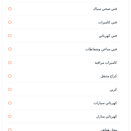
فني صحي سباك
فني كاميرات
فني كهربائي
فني مداخن وشفاطات
كاميرات مراقبة
كراج متنقل
كرين
كهربائي سيارات
كهربائي منازل
محل هواتف