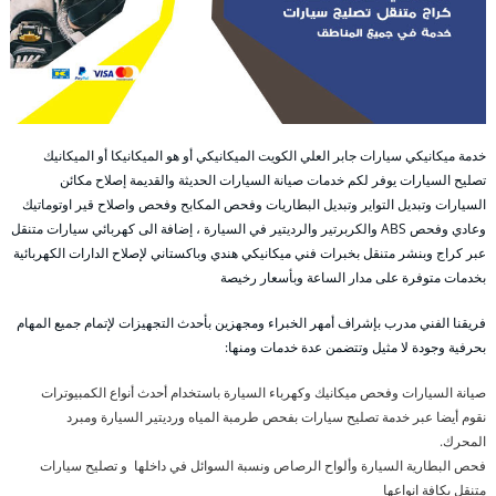
خدمة ميكانيكي سيارات جابر العلي الكويت الميكانيكي أو هو الميكانيكا أو الميكانيك
تصليح السيارات يوفر لكم خدمات صيانة السيارات الحديثة والقديمة إصلاح مكائن
السيارات وتبديل التواير وتبديل البطاريات وفحص المكابح وفحص واصلاح قير اوتوماتيك
وعادي وفحص ABS والكربرتير والرديتير في السيارة ، إضافة الى كهربائي سيارات متنقل
عبر كراج وبنشر متنقل بخبرات فني ميكانيكي هندي وباكستاني لإصلاح الدارات الكهربائية
بخدمات متوفرة على مدار الساعة وبأسعار رخيصة
فريقنا الفني مدرب بإشراف أمهر الخبراء ومجهزين بأحدث التجهيزات لإتمام جميع المهام
بحرفية وجودة لا مثيل وتتضمن عدة خدمات ومنها:
صيانة السيارات وفحص ميكانيك وكهرباء السيارة باستخدام أحدث أنواع الكمبيوترات
نقوم أيضا عبر خدمة تصليح سيارات بفحص طرمبة المياه ورديتير السيارة ومبرد
المحرك.
فحص البطارية السيارة وألواح الرصاص ونسبة السوائل في داخلها و تصليح سيارات
متنقل بكافة انواعها