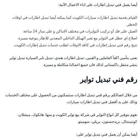
أيضا يعمل فني تبديل اطارات على اداء الاعمال الآتية:
القيام بخدمة تبديل اطارات سيارات الكويت كما يمكنه أيضا تبديل اطارات في اوقات
الحظر.
العمل على فك أو تركيب التوايرات في مختلف الاماكن و على مدار 24 ساعة.
اصلاح اي عطل في التواير مع تغير الهيكل الداخلي المعدني للاطار بنوعية مميزة.
نتيح رقم فني تبديل إطارات في كافة الاوقات لطلب خدمات تبديل إطارات الكويت.
نعنى بتأمين اكفأ العاملين و الفنين، تبديل اطارات هندي، تبديل تاير السيارة تبديل تواير
بنشر متنقل باكستاني لذلك فان جميع اعمالنا متكاملة و مميزة.
رقم فني تبديل تواير
من خلال اتصالكم برقم فني تبديل اطارات ستتمكنون من الحصول على مختلف الخدمات
وذلك على يد أفضل فني تبديل اطارات سيارات.
نقوم بتوفير كل انواع التواير في شركة بيع تواير الكويت و منها: هانكوك، ميشلان،
كونتيننتال، بريدجستون، بريلي، سوميتو.
أيضا يمكن أن يعمل فني تبديل تواير على: