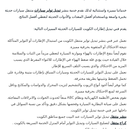
خدماتنا مميزة واستثنائية لذلك نقدم خدمة بنشر
تبديل تواير سيارات
متنقل سيارات حديثة
بخبرة واسعة وباستخدام أفضل المعدات والأدوات الحديثة لتعطي أفضل النتائج.
يقدم فني تبديل إطارات الكويت للسيارات الحديثة المميزات التالية:
نعمل عبر فني بنشر تبديل تواير متنقل الكويت من استبدال الإطارات أو التواير المتآكلة
نتيجة الاحتكاك أو المثقوبة بحرفية مميزة.
نقوم أيضاً بنفخ الإطارات بالهواء وموازنة السيارة لتعطي مزيداً من الثبات والسلاسة
خلال القيادة حيث يؤدي قلة ضغط الهواء في الإطارات للالتواء المفرط الذي يسبب
المزيد من الاحتكاك والذي يسبب التلف السريع للإطار.
نعمل على تبديل التواير للسيارات الحديثة وسيارات السباق بإطارات متينة وقادرة على
تحمل الضغط وتثبيتها بطريقة محترفة.
كما نوفر أيضاً أجود أنواع الزيوت والتشحيم لتزيت المحرك والدواسات والمكابح وناقل
السرعة لمنع الاحتكاك بحرفية مميزة.
نقوم بفحص الأنظمة الكهربائية ونظام ABC منعاً لحدوث الحوادث والانزلاقات المفاجئة.
نعمل على صيانة البطارية السيارة وفحصها بشكل دقيق وتأكد من نسبة السوائل في
داخلها عبر فني خدمة تبديل تواير الكويت.
بنشر متنقل
تبديل تواير السيارات عند البيت جميع مناطق الكويت
كراج متنقل
لتصليح السيارات وتبديل التواير أمام المنزل الخدمة السريعة بالكويت .