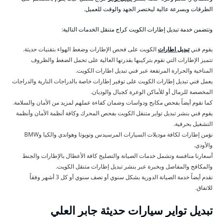
الطرقات وبسرعة عالية ليختصر الجهد والوقت للعميل.
وتتضمن خدمة تبديل إطارات الكويت كراج متنقل الخدمات التالية:
يقوم فني
تبديل اطارات
الكويت على فحص الإطارات وضغط الهواء بتقنيات حديثة.
تتميز الإطارات التي نقوم بتركيبها بقدرتها العالية على تحمل الضغط والظروف
المناخية والحرارة المرتفعة عبر فني تبديل اطارات الكويت.
يعمل فني تبديل إطارات الكويت على توفير إطارات خاصة بالدراجات النارية والدراجات
المخصصة للرمال أو للأماكن الوعرة كجبال والوديان.
كما نقوم أيضاً بفحص مكابح ودواسات وضمان كفاءة عملهم لمزيد من الأمان والسلامة.
يقوم فني بنشر تبديل تواير متنقل الكويت بفحص المحرك وكافة أنظمة الأمان وأنظمة
التشغيل بحرفية.
نؤمن إطارات لكافة موديلات السيارات المرسيدس وتويوتا وهواندي والكيا وBMW
والأودي.
أسعارنا منافسة وتشمل خدمات الصيانة والتصليح كافة الأعطال بالإطارات والجنط
والمكافح والمفاصل وبخبرة عبر بنشر تبديل إطارات متنقل الكويت.
نقدم أيضاً خدمة الصيانة الدورية بشكل سنوي أو نصف سنوي أو كل 3 أشهر وفقاً
للاتفاق.
تبديل تواير سيارات حديثة جابر العلي