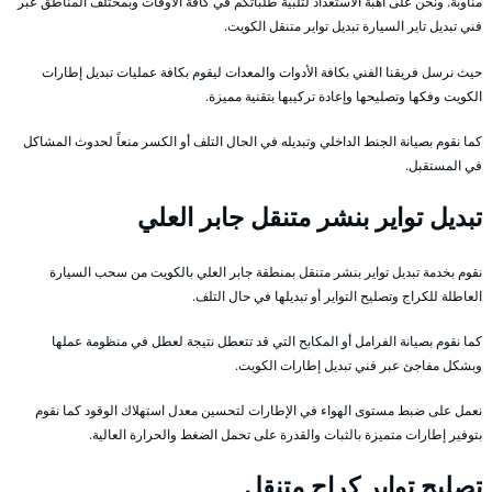
مناوبة. ونحن على أهبة الاستعداد لتلبية طلباتكم في كافة الأوقات وبمختلف المناطق عبر
فني تبديل تاير السيارة تبديل تواير متنقل الكويت.
حيث نرسل فريقنا الفني بكافة الأدوات والمعدات ليقوم بكافة عمليات تبديل إطارات
الكويت وفكها وتصليحها وإعادة تركيبها بتقنية مميزة.
كما نقوم بصيانة الجنط الداخلي وتبديله في الحال التلف أو الكسر منعاً لحدوث المشاكل
في المستقبل.
تبديل تواير بنشر متنقل جابر العلي
نقوم بخدمة تبديل تواير بنشر متنقل بمنطقة جابر العلي بالكويت من سحب السيارة
العاطلة للكراج وتصليح التواير أو تبديلها في حال التلف.
كما نقوم بصيانة الفرامل أو المكابح التي قد تتعطل نتيجة لعطل في منظومة عملها
وبشكل مفاجئ عبر فني تبديل إطارات الكويت.
نعمل على ضبط مستوى الهواء في الإطارات لتحسين معدل استهلاك الوقود كما نقوم
بتوفير إطارات متميزة بالثبات والقدرة على تحمل الضغط والحرارة العالية.
تصليح تواير كراج متنقل