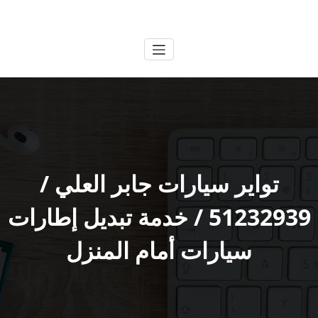
لتجاوز
الكويتية
خدمات وظائف بالكويت
لى
لمحتوى
تواير سيارات جابر العلي /
51232939‬ / خدمة تبديل إطارات
سيارات أمام المنزل