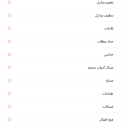
تعقيم منازل
تنظيف منازل
ثلاجات
حداد مظلات
حدادين
سباك أدوات صحية
صباغ
طباخات
غسالات
فتح اقفال