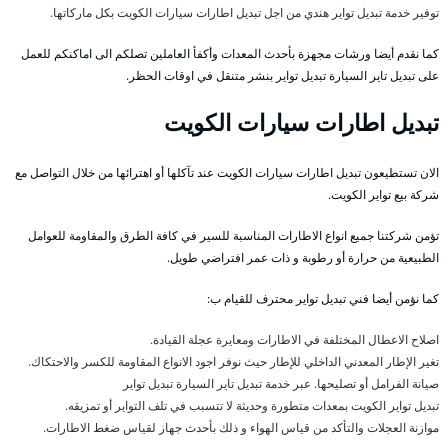
توفير خدمة تبديل تواير هندي من اجل تبديل اطارات سيارات الكويت بكل ماركاتها.
كما نقدم أيضا ورشات مجهزة بأحدث المعدات وأكفأ العاملين تصلكم الى اماكنكم للعمل
على تبديل تاير السيارة تبديل تواير بنشر متنقل في اوقات الحظر.
تبديل اطارات سيارات الكويت
الان تستطيعون تبديل اطارات سيارات الكويت عند تآكلها أو اهترائها من خلال التواصل مع
شركة بيع تواير الكويت.
تؤمن شركتنا جميع انواع الاطارات المناسبة للسير في كافة الطرق والمقاومة للعوامل
الطبيعية من حرارة أو رطوبة و ذات عمر افتراضي طويل.
كما نؤمن أيضا فني تبديل تواير محترف للقيام ب:
اصلاح الاعطال المختلفة في الاطارات ومعايرة عجلة القيادة.
تغير الإطار المعدني الداخلي للإطار حيث نوفر اجود الانواع المقاومة للكسر والاحتكاك.
صيانة الفرامل أو تصليحها. عبر خدمة تبديل تاير السيارة تبديل تواير
تبديل تواير الكويت بمعدات متطورة وحديثة لا تتسبب في تلف التواير أو تمزيقه.
موازنة العجلات والتأكد من قياس الهواء و ذلك بأحدث جهاز لقياس ضغط الاطارات.