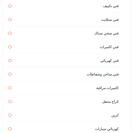
فني تكييف
فني ستلايت
فني صحي سباك
فني كاميرات
فني كهربائي
فني مداخن وشفاطات
كاميرات مراقبة
كراج متنقل
كرين
كهربائي سيارات