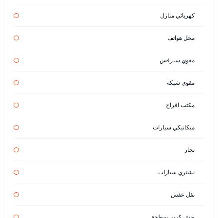
كهربائي منازل
محل هواتف
مقوي سيرفس
مقوي شبكة
مكتب افراح
ميكانيكي سيارات
نجار
نشتري سيارات
نقل عفش
ونش كرين سطحة