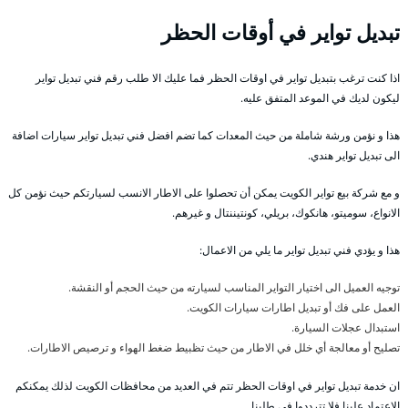
تبديل تواير في أوقات الحظر
اذا كنت ترغب بتبديل تواير في اوقات الحظر فما عليك الا طلب رقم فني تبديل تواير
ليكون لديك في الموعد المتفق عليه.
هذا و نؤمن ورشة شاملة من حيث المعدات كما تضم افضل فني تبديل تواير سيارات اضافة
الى تبديل تواير هندي.
و مع شركة بيع تواير الكويت يمكن أن تحصلوا على الاطار الانسب لسيارتكم حيث نؤمن كل
الانواع، سوميتو، هانكوك، بريلي، كونتيننتال و غيرهم.
هذا و يؤدي فني تبديل تواير ما يلي من الاعمال:
توجيه العميل الى اختيار التواير المناسب لسيارته من حيث الحجم أو النقشة.
العمل على فك أو تبديل اطارات سيارات الكويت.
استبدال عجلات السيارة.
تصليح أو معالجة أي خلل في الاطار من حيث تظبيط ضغط الهواء و ترصيص الاطارات.
ان خدمة تبديل تواير في اوقات الحظر تتم في العديد من محافظات الكويت لذلك يمكنكم
الاعتماد علينا فلا تترددوا في طلبنا.