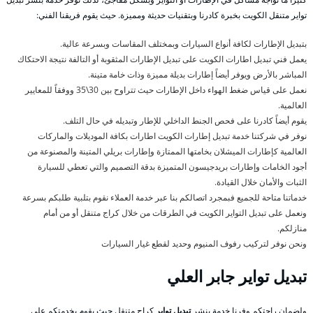
تواير متنقل الكويت بخبرة كادرنا وبتقنيات حديثة ومميزة. حيث يقوم فريقنا الفني:
بتبديل الإطارات لكافة أنواع السيارات وبمختلف المقاسات وبسرعة عالية.
يعمل فني تبديل اطارات الكويت على تبديل الإطارات المثقوبة أو التالفة نتيجة الاحتكاك
المباشر بالأرض ويوفر أيضاً إطارات بديلة مميزة وذات خامة متينة.
نعمل على قياس ضغط الهواء داخل الإطارات حيث تتراوح بين 30\35 ووفقاً للمعايير
العالمية.
يقوم أيضاً كادرنا على فحص الجنط الداخلي للإطار وتبديله في حال التلف.
نوفر في شركتنا خدمة تبديل إطارات الكويت اطارات بكافة الموديلات والماركات
العالمية كإطارات الميشلان بخامتها الممتازة وإطارات بريلي المتينة والمصنوعة من
أجود الخامات وإطارات بريدجيسون المتميزة بدقة التصميم والتي تعطي للسيارة
الثبات والأمان خلال القيادة.
خدماتنا متاحة للجميع فبمجرد اتصالكم بنا عبر خدمة العملاء نقوم بتلبية طلبكم بسرعة
ونعمل على تبديل التواير الكويت في الطرقات من خلال كراج متنقل أو من أمام
منازلكم.
ونحن نوفر لتركيب رفوف المنيوم وحديد لقطع غيار السيارات
تبديل تواير جابر العلي
ولضمان راحتكم وفرنا خدمة بنشر
تبديل تواير
كراج متنقل حيث يقوم بخدمتكم على