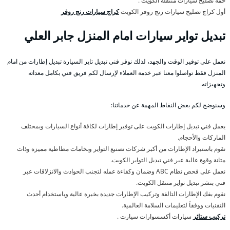
خمة تصليح سيارات متنقلة الكويت .
أول كراج تصليح سيارات رنج روفر الكويت
كراج سيارات رنج روفر
تبديل تواير سيارات امام المنزل جابر العلي
نعمل على توفير الوقت والجهد، لذلك نوفر فني تبديل تاير السيارة تبديل إطارات من امام
المنزل فقط تواصلوا معنا عبر خدمة العملاء لإرسال لكم فريق فني بكامل معداته
وتجهيزاته.
وسنوضح لكم بعض النقاط المهمة عن خدماتنا:
يعمل فني تبديل إطارات الكويت على توفير إطارات لكافة أنواع السيارات وبمختلف
الماركات والأحجام.
نقوم باستيراد الإطارات من أكبر شركات تصنيع التواير وبخامات مطاطية مميزة وذات
متانة وقوة عالية عبر فني تبديل التواير الكويت.
نعمل على فحص نظام ABC وضمان وكفاءة عمله لتجنب الحوادث والانزلاقات عبر
فني بنشر تبديل تواير متنقل الكويت.
نقوم بفك الإطارات التالفة وتركيب الإطارات جديدة بخبرة عالية وباستخدام أحدث
التقنيات ووفقاً لتعليمات السلامة العالمية.
تركيب ستائر
سيارات أكسسوارات سيارت .