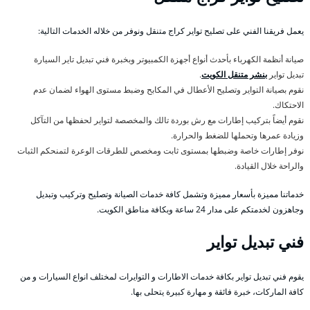
يعمل فريقنا الفني على تصليح تواير كراج متنقل ونوفر من خلاله الخدمات التالية:
صيانة أنظمة الكهرباء بأحدث أنواع أجهزة الكمبيوتر وبخبرة فني تبديل تاير السيارة
تبديل تواير
بنشر متنقل الكويت
.
نقوم بصيانة التواير وتصليح الأعطال في المكابح وضبط مستوى الهواء لضمان عدم
الاحتكاك.
نقوم أيضاً بتركيب إطارات مع رش بوردة تالك والمخصصة لتواير لحفظها من التآكل
وزيادة عمرها وتحملها للضغط والحرارة.
نوفر إطارات خاصة وضبطها بمستوى ثابت ومخصص للطرقات الوعرة لتمنحكم الثبات
والراحة خلال القيادة.
خدماتنا مميزة بأسعار مميزة وتشمل كافة خدمات الصيانة وتصليح وتركيب وتبديل
وجاهزون لخدمتكم على مدار 24 ساعة وبكافة مناطق الكويت.
فني تبديل تواير
يقوم فني تبديل تواير بكافة خدمات الاطارات و التوايرات لمختلف انواع السيارات و من
كافة الماركات، خبرة فائقة و مهارة كبيرة يتحلى بها.