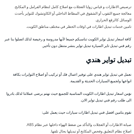
ترصيص الاطارات و قياس زوايا العجلات مع اصلاح كامل لنظام الفرامل و المكابح.
معالجة جميع الثقوب أو الشقوق في المطاط الداخلي أو الكاوتشوك للتواير بأحدث
الوسائل كالرقع الحراري.
تامين خدمات تبديل اطارات في اوقات الحظر في مختلف مناطق الكويت.
كافة اسعار تبديل تواير الكويت تناسبكم جميعا لأنها مدروسة و رخيصة لذلك اتصلوا بنا عبر
رقم فني تبديل تاير السيارة تبديل تواير بنشر متنقل دون تأخير.
تبديل تواير هندي
نعمل في تبديل تواير هندي على توفير اعمال فك أو تركيب أو اصلاح التوايرات بكافة
انواعها ولجميع السيارات الحديثة و القديمة.
نؤمن اسعار تبديل اطارات الكويت المناسبة للجميع حيث نهتم برضى عملائنا لذلك بادروا
الى طلب رقم فني تبديل تواير الان.
نقوم بتامين افضل فني تبديل اطارات سيارات حيث يعمل على:
صيانة الاطارات أو العجلات والتأكد من ضغط الهواء داخلها عبر نظام ABS.
اصلاح نظام التعليق وفحص المكابح أو تبديلها بحال تلفها.