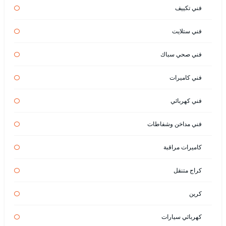
فني تكييف
فني ستلايت
فني صحي سباك
فني كاميرات
فني كهربائي
فني مداخن وشفاطات
كاميرات مراقبة
كراج متنقل
كرين
كهربائي سيارات