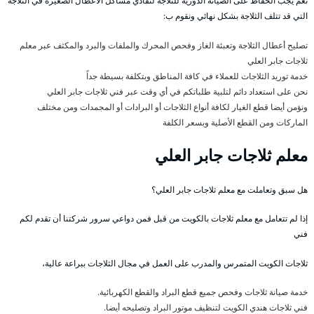
نعم يجب الحفاظ على الصيانة الدورية للثلاجة لتفادي مشاكل الأعطال الصغيرة في الثلاجة
التي قد تتلف الثلاجة بشكل نهائي ونقوم ب:
تصليح أعطال الثلاجة وتعبئة الغاز وفحص المحرك والملفات والبرد والمكثف عبر معلم
ثلاجات جابر العلي
خدمة توريد الثلاجات للعملاء في كافة المناطق وبتكلفة بسيطة جداً
نحن على استعداد دائم لتلبية طلباتكم في أي وقت عبر فني ثلاجات جابر العلي
ونؤمن أيضا قطع الغيار لكافة أنواع الثلاجات أو البرادات أو المجمدات ومن مختلف
الماركات ومن القطع الأصلية وبسعر الكلفة
معلم ثلاجات جابر العلي
هل سبق وتعاملت مع معلم ثلاجات جابر العلي؟
إذا لم تتعامل مع معلم ثلاجات بالكويت من قبل فمن دواعي سرور شركتنا أن تقدم لكم
فني
ثلاجات الكويت المتمرس والمدرب على العمل في مجال الثلاجات ببراعة عالية،
خدمة صيانة ثلاجات وفحص جميع قطع البراد والقطع الكهربائية.
فني ثلاجات هندي الكويت لتنظيف موتور البراد وتصليحه أيضا.