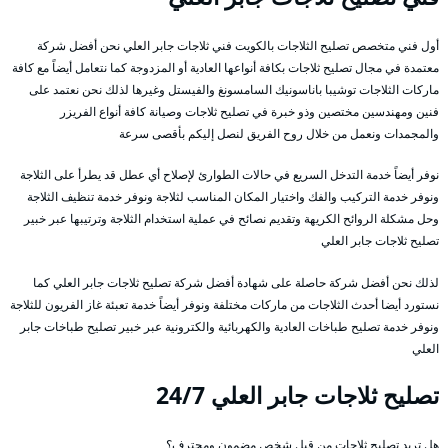
أول فني متخصص تصليح الثلاجات بالكويت فني ثلاجات جابر العلي نحن أفضل شركة
معتمدة في مجال تصليح ثلاجات بكافة أنواعها العادية أو المزدوجة كما نتعامل أيضاً مع كافة
ماركات الثلاجات توشيبا باناسونيك السامسونغ والفيستل وغيرها لذلك نحن نعتمد على
فنين ومهندسين مختصين وذو خبرة في تصليح ثلاجات وصيانة كافة أنواع الفريزر
والمجمدات ونعمل من خلال روح الفريق لنصل إليكم بأقصى سرعة
نوفر أيضاً خدمة التدخل السريع في حالات الطوارئ لإصلاح أي عطل قد يطرأ على الثلاجة
ونوفر خدمة التركيب والفك واختيار المكان المناسب لثلاجة ونوفر خدمة تنظيف الثلاجة
وحل مشكلة الروائح الكريهة وتقديم نصائح في عملية استخدام الثلاجة وترتيبها عبر خبير
تصليح ثلاجات جابر العلي
لذلك نحن أفضل شركة حاصلة على شهادة أفضل شركة تصليح ثلاجات جابر العلي كما
نستورد أيضا أحدث الثلاجات من ماركات مختلفة ونوفر أيضاً خدمة تعبئة غاز الفريون للثلاجة
ونوفر خدمة تصليح طباخات العادية والكهربائية والكترونية عبر خبير تصليح طباخات جابر
العلي
تصليح ثلاجات جابر العلي 24/7
هل تريد تصليح ثلاجات من قبل شخص مضمون ومحترف؟