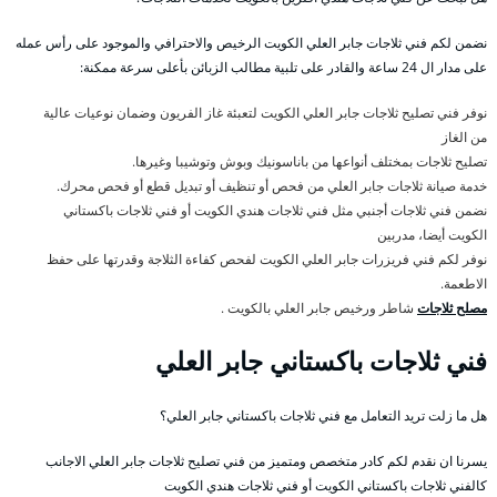
نضمن لكم فني ثلاجات جابر العلي الكويت الرخيص والاحترافي والموجود على رأس عمله
على مدار ال 24 ساعة والقادر على تلبية مطالب الزبائن بأعلى سرعة ممكنة:
نوفر فني تصليح ثلاجات جابر العلي الكويت لتعبئة غاز الفريون وضمان نوعيات عالية
من الغاز
تصليح ثلاجات بمختلف أنواعها من باناسونيك وبوش وتوشيبا وغيرها.
خدمة صيانة ثلاجات جابر العلي من فحص أو تنظيف أو تبديل قطع أو فحص محرك.
نضمن فني ثلاجات أجنبي مثل فني ثلاجات هندي الكويت أو فني ثلاجات باكستاني
الكويت أيضا، مدربين
نوفر لكم فني فريزرات جابر العلي الكويت لفحص كفاءة الثلاجة وقدرتها على حفظ
الاطعمة.
مصلح ثلاجات
شاطر ورخيص جابر العلي بالكويت .
فني ثلاجات باكستاني جابر العلي
هل ما زلت تريد التعامل مع فني ثلاجات باكستاني جابر العلي؟
يسرنا ان نقدم لكم كادر متخصص ومتميز من فني تصليح ثلاجات جابر العلي الاجانب
كالفني ثلاجات باكستاني الكويت أو فني ثلاجات هندي الكويت