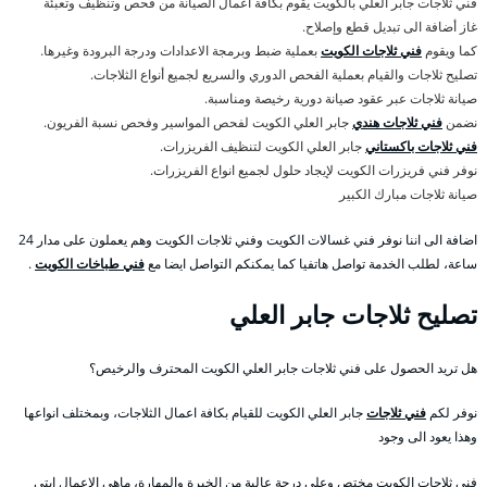
فني ثلاجات جابر العلي بالكويت يقوم بكافة اعمال الصيانة من فحص وتنظيف وتعبئة
غاز أضافة الى تبديل قطع وإصلاح.
كما ويقوم
فني ثلاجات الكويت
بعملية ضبط وبرمجة الاعدادات ودرجة البرودة وغيرها.
تصليح ثلاجات والقيام بعملية الفحص الدوري والسريع لجميع أنواع الثلاجات.
صيانة ثلاجات عبر عقود صيانة دورية رخيصة ومناسبة.
نضمن
فني ثلاجات هندي
جابر العلي الكويت لفحص المواسير وفحص نسبة الفريون.
فني ثلاجات باكستاني
جابر العلي الكويت لتنظيف الفريزرات.
نوفر فني فريزرات الكويت لإيجاد حلول لجميع انواع الفريزرات.
صيانة ثلاجات مبارك الكبير
اضافة الى اننا نوفر فني غسالات الكويت وفني ثلاجات الكويت وهم يعملون على مدار 24
ساعة، لطلب الخدمة تواصل هاتفيا كما يمكنكم التواصل ايضا مع
فني طباخات الكويت
.
تصليح ثلاجات جابر العلي
هل تريد الحصول على فني ثلاجات جابر العلي الكويت المحترف والرخيص؟
نوفر لكم
فني ثلاجات
جابر العلي الكويت للقيام بكافة اعمال الثلاجات، وبمختلف انواعها
وهذا يعود الى وجود
فني ثلاجات الكويت مختص وعلى درجة عالية من الخبرة والمهارة، ماهي الاعمال ابتي