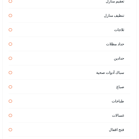
تعقيم منازل
تنظيف منازل
ثلاجات
حداد مظلات
حدادين
سباك أدوات صحية
صباغ
طباخات
غسالات
فتح اقفال