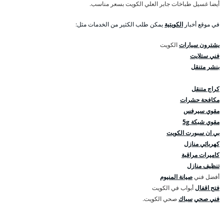
أيضا غسيل طباخات جابر العلي الكويت بسعر مناسب.
في موقع أخبار
الكويتية
يمكن طلب الكثير من الخدمات مثل:
يشترون سيارات
الكويت
فني ستلايت
بنشر متنقل
كراج متنقل
مكافحة حشرات
مقوي سيرفس
مقوي شبكة 5g
بي ان سبورت الكويت
كهربائي منازل
كاميرات مراقبة
تنظيف منازل
أفضل فني
صيانة المنيوم
فتح اقفال
أبواب في الكويت
فني صحي
سباك
صحي الكويت.