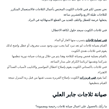
نحن نضمن لكم فني ثلاجات الكويت المختص بأعمال الثلاجات فالاستعمال المتكرر
للثلاجات طيلة الاربع والعشرين ساعة
يجعلها عرضة للعطل والتلف للعديد من القطع الاستهلاكية في البراد.
فني ثلاجات الكويت سيجد حلول لكافة الاعطال:
فني تصليح ثلاجات
يتسرب منها الغاز أو الماء.
القيام بصيانة ثلاجات لم تعد تبرد كما يجب دون وجود سبب معروف أو عطل واضح لذلك
يقوم فني ثلاجات هندي الكويت
بالقيام بعملية فحص وصيانة للثلاجة وهذا يتم من خلال ورشات صيانة دورية تنظمها
شركتنا وتقدمها لزبائننا الكرام على مدار الساعة.
فني ثلاجات باكستاني الكويت يقوم بإصلاح اعطال المواسير والانابيب لأسباب الصدأ أو
الاهتراء.
كما يقوم
فني فريزرات
الكويت بإصلاح الفريزة بسبب ثقبها من قبل ربة المنزل نتيجة
القيام بتنظيفها.
صيانة ثلاجات جابر العلي
ما رأيك بالحصول على اعمال صيانة ثلاجات رخيصة ومضمونة؟