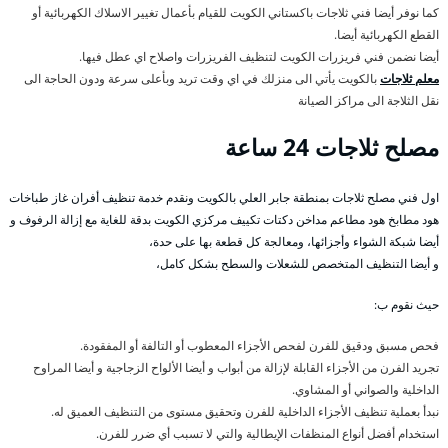
كما نوفر أيضا فني ثلاجات باكستاني الكويت للقيام بأعمال تغيير الاسلاك الكهربائية أو
القطع الكهربائية أيضا.
أيضا نضمن فني فريزرات الكويت لتنظيف الفريزرات واصلاح اي عطل فيها.
معلم ثلاجات
بالكويت يأتي الى منزلك في اي وقت تريد وبأعلى سرعة ودون الحاجة الى
نقل الثلاجة الى مراكز الصيانة
مصلح ثلاجات 24 ساعة
اول فني مصلح ثلاجات بمنطقة جابر العلي بالكويت ونقدم خدمة تنظيف أفران غاز طباخات
هود مطابخ هود مطاعم مداخن دكتات تكييف مركزي الكويت بدقة للغاية مع إزالة الرفوف و
أيضا شبكة الشواء وأجزائها، ومعالجة كل قطعة بها على حدة،
و أيضا التنظيف المتخصص للشعلات والسطح بشكل كامل،
حيث نقوم ب:
فحص مسبق ودقيق للفرن لفحص الأجزاء المعطوب أو التالفة أو المفقودة.
تجريد الفرن من الأجزاء القابلة لإزالة من أبواب و أيضا الألواح الزجاجية و أيضا المراوح
الداخلية والصواني أو المشاوي.
نبدأ بعملية تنظيف الأجزاء الداخلية للفرن وتحقيق مستوى من التنظيف العميق له.
استخدام أفضل أنواع المنظفات الإيطالية والتي لا تسبب أي ضرر للفرن.