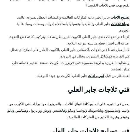
يقوم بهت فني ثلاجات الكويت؟
تصليح ثلاجات
جابر العلي ذات الماركات العالمية واكتشاف العطل بسرعة عالية.
صيانة ثلاجات
جابر العلي وتنظيفها وغسيلها باستخدام ادوات ومعدات ومواد عالية
الجودة.
لدينا فني ثلاجات هندي جابر العلي الكويت خبير بطريقة فك وتركيب كافة قطع الثلاجة،
اضافة الى اختيار قطع مناسبة لنوعية الثلاجة.
كما يعمل عندنا فني ثلاجات باكستاني جابر العلي بالكويت القادر على اصلاح اي عطل
في الفريزة كمشاكل التسريب وخلل في البرودة.
ولتنظيف الفريزة بطريقة مضمونة فني فريزرات الكويت مستعد لتقديم خدماته على
مدار الساعة.
تعبئة غاز من قبل
فني برادات
جابر العلي الكويت مع جودة النوعية.
فني ثلاجات جابر العلي
يعمل في التبريد على تصليح كافة انواع الثلاجات والفريزرات والبرادات في الكويت من
وانسا وسامسونج وباناسونيك وتوشيبا وبيكو وهايسنس وبوش ووايربول وهيتاشي ودايو
وهوفر وغيرها الكثير من الماركات العالمية .
فني تصليح ثلاجات جابر العلي