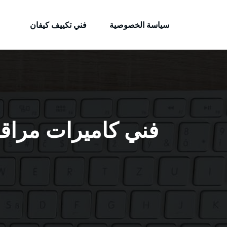
الكويتية
لتجاوز
خدمات وظائف بالكويت
لى
سياسة الخصوصية
فني تكييف كيفان
لمحتوى