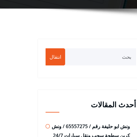
انتقال
أحدث المقالات
ونش ابو حليفة رقم / 65557275 / ونش
كرين سطحة سحب ونقل سيارات 24/7