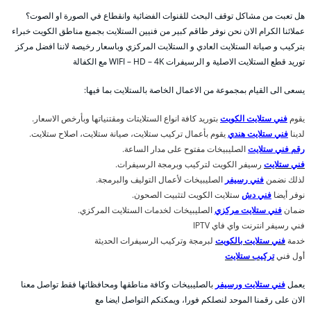
هل تعبت من مشاكل توقف البحث للقنوات الفضائية وانقطاع في الصورة او الصوت؟
عملائنا الكرام الان نحن نوفر طاقم كبير من فنيين الستلايت بجميع مناطق الكويت خبراء
بتركيب و صيانة الستلايت العادي و الستلايت المركزي وباسعار رخيصة لاننا افضل مركز
توريد قطع الستلايت الاصلية و الرسيفرات WIFI – HD – 4K مع الكفالة
يسعى الى القيام بمجموعة من الاعمال الخاصة بالستلايت بما فيها:
يقوم
فني ستلايت الكويت
بتوريد كافة انواع الستلايتات ومقتنياتها وبأرخص الاسعار.
لدينا
فني ستلايت هندي
يقوم بأعمال تركيب ستلايت، صيانة ستلايت، اصلاح ستلايت.
رقم فني ستلايت
الصليبيخات مفتوح على مدار الساعة.
فني ستلايت
رسيفر الكويت لتركيب وبرمجة الرسيفرات.
لذلك نضمن
فني رسيفر
الصليبيخات لأعمال التوليف والبرمجة.
نوفر أيضا
فني دش
ستلايت الكويت لتثبيت الصحون.
ضمان
فني ستلايت مركزي
الصليبيخات لخدمات الستلايت المركزي.
فني رسيفر انترنت واي فاي IPTV
خدمة
فني ستلايت بالكويت
لبرمجة وتركيب الرسيفرات الحديثة
أول فني
تركيب ستلايت
يعمل
فني ستلايت ورسيفر
بالصليبيخات وكافة مناطقها ومحافظاتها فقط تواصل معنا
الان على رقمنا الموحد لنصلكم فورا، ويمكنكم التواصل ايضا مع