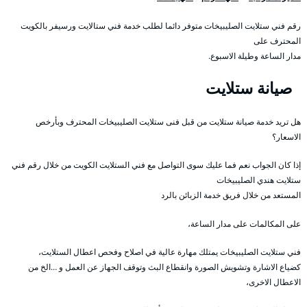
رقم فني ستلايت الصليبيخات متوفر دائما لطلب خدمة فني ستالايت ورسيفر بالكويت
المحترف على
مدار الساعة وطيلة الاسبوع.
صيانة ستلايت
هل تريد خدمة صيانة ستلايت من قبل فنى ستلايت الصليبيخات المحترف وبأرخص
الاسعار؟
إذا كان الجواب نعم فما عليك سوى التواصل مع فني الستلايت الكويت من خلال رقم فني
ستلايت هندي الصليبيخات
المستعد من خلال فريق خدمة الزبائن بالرد
على المكالمات على مدار الساعة،
فني ستلايت الصليبيخات يمتلك مهارة عالية في اصلاح وفحص اعطال الستلايت،
كضياع الاشارة وتشويش الصورة وانقطاع البث وتوقف الجهاز عن العمل و …الخ من
الاعطال الاخرى،