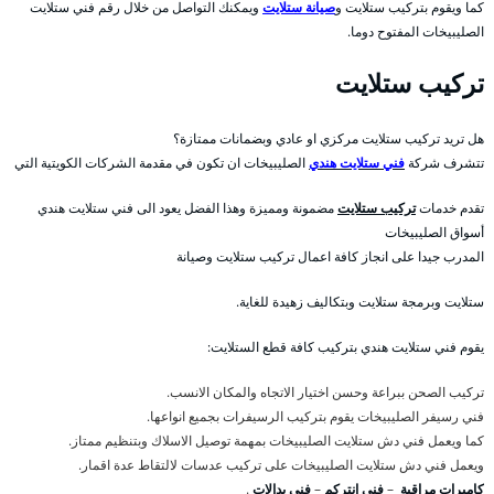
كما ويقوم بتركيب ستلايت و
صيانة ستلايت
ويمكنك التواصل من خلال رقم فني ستلايت
الصليبيخات المفتوح دوما.
تركيب ستلايت
هل تريد تركيب ستلايت مركزي او عادي وبضمانات ممتازة؟
تتشرف شركة
فني ستلايت هندي
الصليبيخات ان تكون في مقدمة الشركات الكويتية التي
تقدم خدمات
تركيب ستلايت
مضمونة ومميزة وهذا الفضل يعود الى فني ستلايت هندي
أسواق الصليبيخات
المدرب جيدا على انجاز كافة اعمال تركيب ستلايت وصيانة
ستلايت وبرمجة ستلايت وبتكاليف زهيدة للغاية.
يقوم فني ستلايت هندي بتركيب كافة قطع الستلايت:
تركيب الصحن ببراعة وحسن اختيار الاتجاه والمكان الانسب.
فني رسيفر الصليبيخات يقوم بتركيب الرسيفرات بجميع انواعها.
كما ويعمل فني دش ستلايت الصليبيخات بمهمة توصيل الاسلاك وبتنظيم ممتاز.
ويعمل فني دش ستلايت الصليبيخات على تركيب عدسات لالتقاط عدة اقمار.
كاميرات مراقبة
–
فني انتركم
–
فني بدالات
.