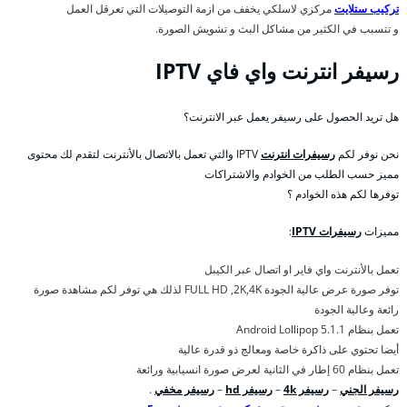
تركيب ستلايت
مركزي لاسلكي يخفف من ازمة التوصيلات التي تعرقل العمل
و تتسبب في الكثير من مشاكل البث و تشويش الصورة.
رسيفر انترنت واي فاي IPTV
هل تريد الحصول على رسيفر يعمل عبر الانترنت؟
نحن نوفر لكم
رسيفرات انترنت
IPTV والتي تعمل بالاتصال بالأنترنت لتقدم لك محتوى
مميز حسب الطلب من الخوادم والاشتراكات
توفرها لكم هذه الخوادم ؟
مميزات
رسيفرات IPTV
:
تعمل بالأنترنت واي فاير او اتصال عبر الكيبل
توفر صورة عرض عالية الجودة FULL HD ,2K,4K لذلك هي توفر لكم مشاهدة صورة
رائعة وعالية الجودة
تعمل بنظام Android Lollipop 5.1.1
أيضا تحتوي على ذاكرة خاصة ومعالج ذو قدرة عالية
تعمل بنظام 60 إطار في الثانية لعرض صورة انسيابية ورائعة
رسيفر الجني
–
رسيفر 4k
–
رسيفر hd
–
رسيفر مخفي
.