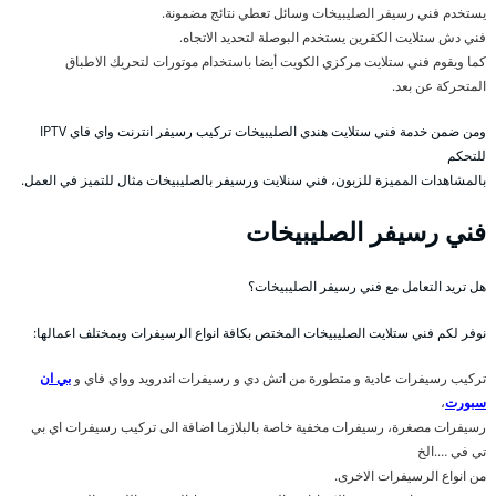
يستخدم فني رسيفر الصليبيخات وسائل تعطي نتائج مضمونة.
فني دش ستلايت الكقرين يستخدم البوصلة لتحديد الاتجاه.
كما ويقوم فني ستلايت مركزي الكويت أيضا باستخدام موتورات لتحريك الاطباق
المتحركة عن بعد.
ومن ضمن خدمة فني ستلايت هندي الصليبيخات تركيب رسيفر انترنت واي فاي IPTV
للتحكم
بالمشاهدات المميزة للزبون، فني سنلايت ورسيفر بالصليبيخات مثال للتميز في العمل.
فني رسيفر الصليبيخات
هل تريد التعامل مع فني رسيفر الصليبيخات؟
نوفر لكم فني ستلايت الصليبيخات المختص بكافة انواع الرسيفرات وبمختلف اعمالها:
تركيب رسيفرات عادية و متطورة من اتش دي و رسيفرات اندرويد وواي فاي و
بي ان
سبورت
،
رسيفرات مصغرة، رسيفرات مخفية خاصة بالبلازما اضافة الى تركيب رسيفرات اي بي
تي في ….الخ
من انواع الرسيفرات الاخرى.