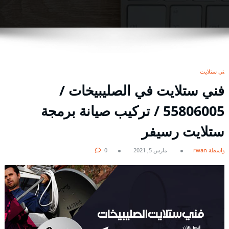
فني ستلايت
فني ستلايت في الصليبيخات /
55806005 / تركيب صيانة برمجة
ستلايت رسيفر
بواسطة rwan
مارس 5, 2021
0