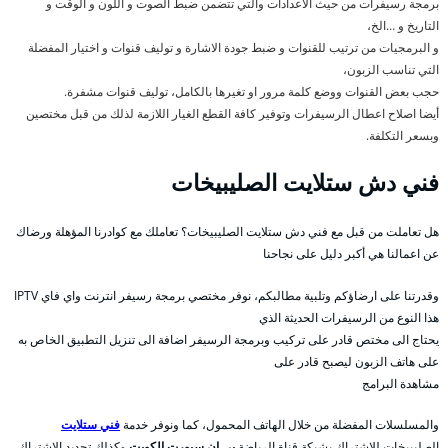
برمجة رسيفرات من حيث الاعدادات والتي تتضمن ضبط الصوت و اللون و الوقت و
التاريخ و …الخ،
و البرمجيات من ترتيب للقنوات و ضبط جودة الاشارة و توليف قنوات و اختيار المفضلة
التي تناسب الزبون،
حجب بعض القنوات ووضع كلمة مرور او تغيرها بالكامل، توليف قنوات مشفرة.
أيضا اصلاح اعطال الرسيفرات وتوفير كافة القطع الغيار اللازمة لذلك من قبل مختصين
وبسعر التكلفة.
فني دش ستلايت الصليبيخات
هل تعاملت من قبل مع فني دش ستلايت الصليبيخات؟ تعاملك مع كوادرنا المؤهلة ورضاك
عن اعمالنا هي أكبر دليل على نجاحنا
وقدرتنا على ارضاؤكم وتلبية مطالبكم، نوفر مختصي برمجة رسيفر انترنت واي فاي IPTV
هذا النوع من الرسيفرات الحديثة الذي
يحتاج الى مختص قادر على تركيب وبرمجة الرسيفر اضافة الى تنزيل التطبيق الخاص به
على هاتف الزبون ليصبح قادر على
مشاهدة البرامج
والمسلسلات المفضلة من خلال الهاتف المحمول، كما ونوفر خدمة
فني ستلايت
الصليبيخات للاشتراك بشبكة قناة الرياضة
بي ان سبورت الكويت
وكذلك تجديد الاشتراك