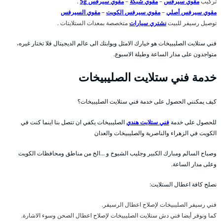
تركيب
مقوي سيرفس
–
مقوي شبكة
–
مقوي سيرفس 5g
.
مقوي سيرفس أصلي
–
مقوي سيرفس الكويت
–
مقوي السيرفس
توصيل رسيفر للبيت
نشتري سيارات
متخصصة بمعدات الستلايتات .
فني ستلايت الصليبيخات هو خيارك الامثل وبوابتك الى عالم الديجيتال فلا تختار غيره،
متواجدون على مدار الساعة وطيلة الاسبوع.
خدمة فني ستلايت الصليبيخات
كيف يمكنني الحصول على خدمة فني ستلايت الصليبيخات؟
للحصول على خدمة
فني ستلايت هندي
الصليبيخات يكفي ان تتصل بنا اينما كنت في
الكويت في الزهراء والناصرية والصليبيخات والعدان
وصباح السالم ومبارك الكبير وجليب الشيوخ و …الخ من مناطق ومحافظات الكويت
وعلى مدار الساعة.
نصلح كافة اعطال الستلايت:
فني رسيفر الصليبيخات لإصلاح اعطال الرسيفر.
كما ونوفر أيضا فني دش ستلايت الصليبيخات لإصلاح اعطال الصحن وسوء الاشارة.