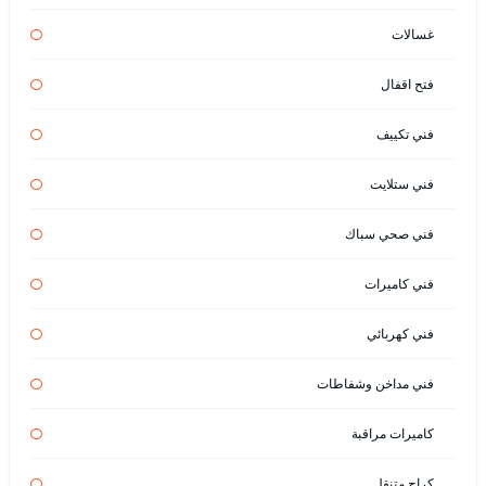
غسالات
فتح اقفال
فني تكييف
فني ستلايت
فني صحي سباك
فني كاميرات
فني كهربائي
فني مداخن وشفاطات
كاميرات مراقبة
كراج متنقل