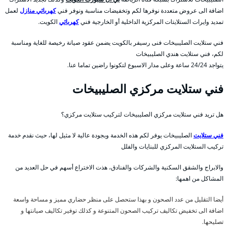
اضافة الى عروض متعددة نوفرها لكم وتخفيضات مناسبة ونوفر فني
كهربائي منازل
لعمل
تمديد وايرات الستلايتات المركزية الداخلية أو الخارجية فني
كهربائي
الكويت.
فني ستلايت الصليبيخات فنى رسيفر بالكويت يضمن عقود صيانة رخيصة للغاية ومناسبة
لكم، فني ستلايت هندي الصليبيخات
يتواجد 24/24 ساعة وعلى مدار الاسبوع لتكونوا راضين تماما عنا.
فني ستلايت مركزي الصليبيخات
هل تريد فني ستلايت مركزي الصليبيخات لتركيب ستلايت مركزي؟
فني ستلايت
الصليبيخات يوفر لكم هذه الخدمة وبجودة عالية لا مثيل لها، حيث نقدم خدمة
تركيب الستلايت المركزي للبنايات والفلل
والابراج والشقق السكنية والشركات والفنادق، هذت الاختراع أسهم في حل العديد من
المشاكل من اهمها:
أيضا التقليل من عدد الصحون و بهذا ستحصل على منظر حضاري مميز و مساحة واسعة
اضافة الى تخفيض تكاليف تركيب الصحون المتنوعة و كذلك توفير تكاليف صيانتها و
تصليحها.