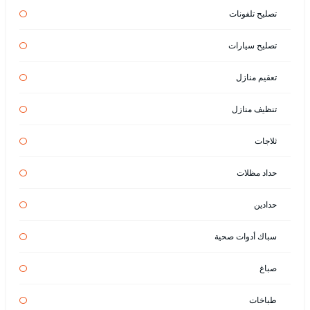
تصليح تلفونات
تصليح سيارات
تعقيم منازل
تنظيف منازل
ثلاجات
حداد مظلات
حدادين
سباك أدوات صحية
صباغ
طباخات