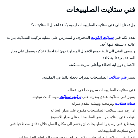
فني ستلايت الصليبيخات
هل تحتاج الى فني ستلايت الصليبيخات ليقوم بكافة اعمال الستلايتات؟
نقدم لكم فني
ستلايت الكويت
المحترف والمتمرس على عملية تركيب الستلايت ببراعة
عالية لا يسبقه فيها أحد،
ويسعى الفني الى تلبية جميع الاعمال المطلوبة دون اية اخطاء تذكر، ويعمل على مدار
الساعة بغية تلبية كافة
الاعمال دون اية اخطاء وبأعلى سرعة ممكنة،
يتميز
فني ستلايت
الصليبيخات بميزات تجعله دائما في المقدمة:
فني ستلايت الصليبيخات سريع جدا في اعماله.
يتميز فني ستلايت هندي بقدرته على
تركيب ستلايت
مهما كانت نوعيته.
صيانة ستلايت
وبرمجته وتهيئته ليقدم ميزاته.
ان رقم فنى ستلايت الصليبيخات مفتوح على مدار الساعة
يتواجد فتى ستلايت رسيفر الصليبيخات على مدار الاسبوع.
يستطيع فني رسيفر الصليبيخات ان يحضر الى مكان العمل خلال دقائق مصطحبا فني
دش ستلايت الصليبيخات.
افضل فني ستلايت الصليبيخات تركيب صيانة برمجو جميه المناطق الصليبيخات .