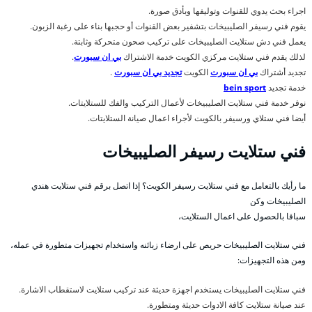
اجراء بحث يدوي للقنوات وتوليفها وبأدق صورة.
يقوم فني رسيفر الصليبيخات بتشفير بعض القنوات أو حجبها بناء على رغبة الزبون.
يعمل فني دش ستلايت الصليبيخات على تركيب صحون متحركة وثابتة.
لذلك يقدم فني ستلايت مركزي الكويت خدمة الاشتراك
بي ان سبورت
.
تجديد أشتراك
بي ان سبورت
الكويت
تجديد بي ان سبورت
.
خدمة تجديد
bein sport
نوفر خدمة فني ستلايت الصليبيخات لأعمال التركيب والفك للستلايتات.
أيضا فني ستلاي ورسيفر بالكويت لأجراء اعمال صيانة الستلايتات.
فني ستلايت رسيفر الصليبيخات
ما رأيك بالتعامل مع فني ستلايت رسيفر الكويت؟ إذا اتصل برقم فني ستلايت هندي
الصليبيخات وكن
سباقا بالحصول على اعمال الستلايت،
فني ستلايت الصليبيخات حريص على ارضاء زبائنه واستخدام تجهيزات متطورة في عمله،
ومن هذه التجهيزات:
فني ستلايت الصليبيخات يستخدم اجهزة حديثة عند تركيب ستلايت لاستقطاب الاشارة.
عند صيانة ستلايت كافة الادوات حديثة ومتطورة.