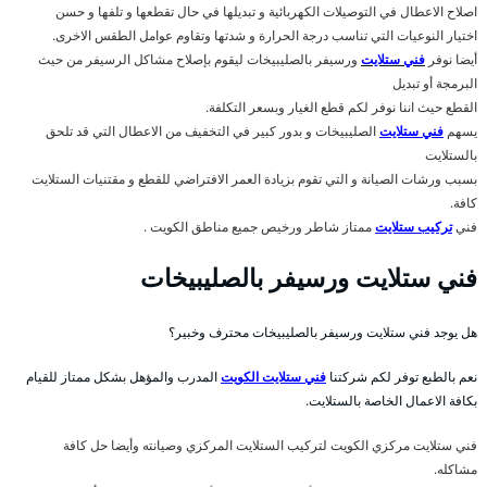
اصلاح الاعطال في التوصيلات الكهربائية و تبديلها في حال تقطعها و تلفها و حسن
اختيار النوعيات التي تناسب درجة الحرارة و شدتها وتقاوم عوامل الطقس الاخرى.
أيضا نوفر
فني ستلايت
ورسيفر بالصليبيخات ليقوم بإصلاح مشاكل الرسيفر من حيث
البرمجة أو تبديل
القطع حيث اننا نوفر لكم قطع الغيار وبسعر التكلفة.
يسهم
فني ستلايت
الصليبيخات و بدور كبير في التخفيف من الاعطال التي قد تلحق
بالستلايت
بسبب ورشات الصيانة و التي تقوم بزيادة العمر الافتراضي للقطع و مقتنيات الستلايت
كافة.
فني
تركيب ستلايت
ممتاز شاطر ورخيص جميع مناطق الكويت .
فني ستلايت ورسيفر بالصليبيخات
هل يوجد فني ستلايت ورسيفر بالصليبيخات محترف وخبير؟
نعم بالطبع توفر لكم شركتنا
فني ستلايت الكويت
المدرب والمؤهل بشكل ممتاز للقيام
بكافة الاعمال الخاصة بالستلايت.
فني ستلايت مركزي الكويت لتركيب الستلايت المركزي وصيانته وأيضا حل كافة
مشاكله.