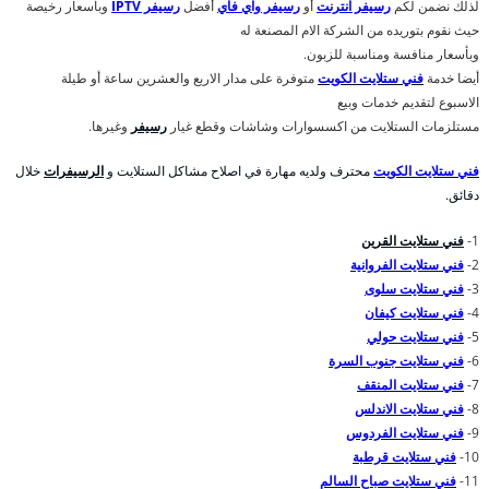
لذلك نضمن لكم
رسيفر انترنت
أو
رسيفر واي فاي
أفضل
رسيفر IPTV
وبأسعار رخيصة
حيث نقوم بتوريده من الشركة الام المصنعة له
وبأسعار منافسة ومناسبة للزبون.
أيضا خدمة
فني ستلايت الكويت
متوفرة على مدار الاربع والعشرين ساعة أو طيلة
الاسبوع لتقديم خدمات وبيع
مستلزمات الستلايت من اكسسوارات وشاشات وقطع غيار
رسيفر
وغيرها.
فني ستلايت الكويت
محترف ولديه مهارة في اصلاح مشاكل الستلايت و
الرسيفرات
خلال
دقائق.
1-
فني ستلايت القرين
2-
فني ستلايت الفروانية
3-
فني ستلايت سلوى
4-
فني ستلايت كيفان
5-
فني ستلايت حولي
6-
فني ستلايت جنوب السرة
7-
فني ستلايت المنقف
8-
فني ستلايت الاندلس
9-
فني ستلايت الفردوس
10-
فني ستلايت قرطبة
11-
فني ستلايت صباح السالم