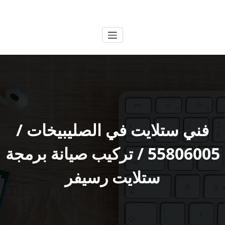
لتجاوز
الكويتية
خدمات وظائف بالكويت
لى
لمحتوى
فني ستلايت في الصليبيخات /
55806005 / تركيب صيانة برمجة
ستلايت رسيفر