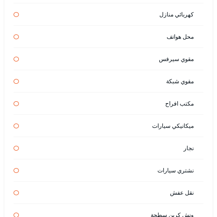
كهربائي منازل
محل هواتف
مقوي سيرفس
مقوي شبكة
مكتب افراح
ميكانيكي سيارات
نجار
نشتري سيارات
نقل عفش
ونش كرين سطحة