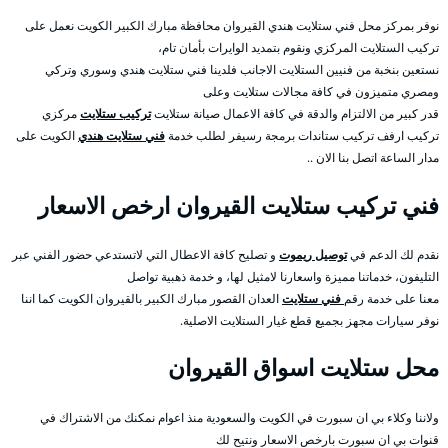
نوفر بمركز محل فني ستلايت هندي القيروان محافظة مبارك الكبير الكويت نعمل على
تركيب الستلايت المركزي ونقوم بتمديد الوايرات بأمان تام،
نستعين بنخبة من فنيين الستلايت الاجانب فلدينا فني ستلايت هندي وسوري وتركي
ومصري متميزون في كافة مجالات ستلايت وعلى
قدر كبير من الالتزام والدقة في كافة الاعمال صيانة ستلايت
تركيب ستلايت
مركزي
تركيب ارفف تركيب ستاندات برمجة رسيفر لطلب خدمة
فني ستلايت هندي
الكويت على
مدار الساعة اتصل بنا الان ..
فني تركيب ستلايت القيروان ارخص الاسعار
نقدم لك الدعم في
توصيل ريموت
و تصليح كافة الاعطال التي لاتستدعي حضور الفني عبر
التليفون، خدماتنا مميزة واسعارنا لامثيل لها، و خدمة ذهبية تواصل
معنا على خدمة رقم
فني ستلايت
العدان القصور مبارك الكبير بالقيروان الكويت كما اننا
نوفر سيارات مجهز بجميع قطع غيار الستلايت الاصلية.
محل ستلايت اسواق القيروان
ولاننا وكلاء بي ان سبورت في الكويت والسعودية منذ اعوام نمكنك من الاشتراك في
قنوات بي ان سبورت بارخص الاسعار ونتيح لك