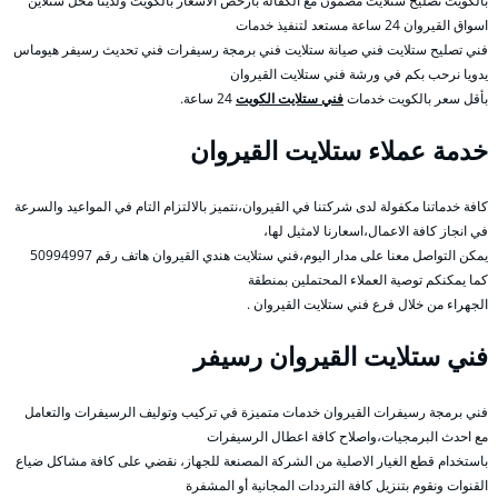
بالكويت تصليح ستلايت مضمون مع الكفالة بأرخص الأسعار بالكويت ولدينا محل ستلاين
اسواق القيروان 24 ساعة مستعد لتنفيذ خدمات
فني تصليح ستلايت فني صيانة ستلايت فني برمجة رسيفرات فني تحديث رسيفر هيوماس
يدويا نرحب بكم في ورشة فني ستلايت القيروان
بأقل سعر بالكويت خدمات
فني ستلايت الكويت
24 ساعة.
خدمة عملاء ستلايت القيروان
كافة خدماتنا مكفولة لدى شركتنا في القيروان،نتميز بالالتزام التام في المواعيد والسرعة
في انجاز كافة الاعمال،اسعارنا لامثيل لها،
يمكن التواصل معنا على مدار اليوم،فني ستلايت هندي القيروان هاتف رقم 50994997
كما يمكنكم توصية العملاء المحتملين بمنطقة
الجهراء من خلال فرع فني ستلايت القيروان .
فني ستلايت القيروان رسيفر
فني برمجة رسيفرات القيروان خدمات متميزة في تركيب وتوليف الرسيفرات والتعامل
مع احدث البرمجيات،واصلاح كافة اعطال الرسيفرات
باستخدام قطع الغيار الاصلية من الشركة المصنعة للجهاز، نقضي على كافة مشاكل ضياع
القنوات ونقوم بتنزيل كافة الترددات المجانية أو المشفرة