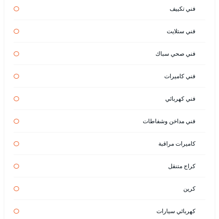
فني تكييف
فني ستلايت
فني صحي سباك
فني كاميرات
فني كهربائي
فني مداخن وشفاطات
كاميرات مراقبة
كراج متنقل
كرين
كهربائي سيارات