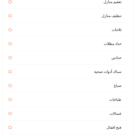
تعقيم منازل
تنظيف منازل
ثلاجات
حداد مظلات
حدادين
سباك أدوات صحية
صباغ
طباخات
غسالات
فتح اقفال