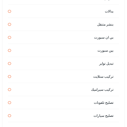
بدالات
بنشر متنقل
بي ان سبورت
بين سبورت
تبديل تواير
تركيب ستلايت
تركيب سيراميك
تصليح تلفونات
تصليح سيارات