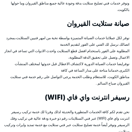
ونوفر خدمات فني تصليح ستلايت بدقة وجودة عالية جميع مناطق القيروان وما حولها
بالكويت.
صيانة ستلايت القيروان
نوفر لكل عملائنا خدمات الصيانة المتميزة بواسطة نخبة من امهر فنيين الستلايت،بمجرد
اتصالك نرسل لك الفني على الفور لتقديم الخدمة
المطلوبة على الفور باستخدام افضل قطع الستلايت واحدث الادوات التي تساعد في انجاز
الاعمال وتعمل على تحقيق الدقة المطلوبة،
نوفرايضا خدمات الصيانة الدورية لاكتشاف الاعطال قبل حدوثها لمختلف المنشآت
الكبرى،خدماتنا متاحة على مدار الساعة في كافة
مناطق الكويت، للاستعلام وطلب الخدمة يرجى التواصل على رقم خدمة فني ستلايت
القيروان صباح السالم .
رسيفر انترنت واي فاي (WIFI)
نحن نقدم لكم كافة الخدمات المتطورة والحديثة لذلك وفرنا لك خدمة تركيب رسيفر
انترنت واي فاي (WIFI) عبر فني الستلايتات رقم ذو خبرة ودقة عالية في تركيب وفك
الرسيفر ونوفر أيضاً خدمة تصليح ستلايت عبر فني ستلايت مع خدمة تمديد وايرات وتركيب
ستلايت