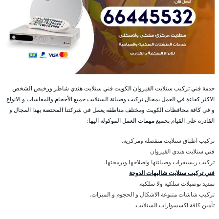
خدمة فني تركيب ستلايت القيروان الكويت فني ستلايت هندي شاطر ورخيص الشخص
الاكثر كفاءة في العمل بمجال تركيب وصيانة الستلايت جميع الأحجام والمقاسات و الانواع
و في كافة محافظات الكويت ومختلف مناطقه يعمل في شركتنا المختصة بهذا المجال و
القادرة على القيام بجميع مهمات العمل الموكولة اليها:
تركيب اطباق ستلايت منفصلة ومركزية.
فني ستلايت هندي القيروان
تركيب ريسيفرات وصيانتها واصلاحها وبرمجتها.
فني تركيب ستلايت شاليهات الدوحة
تمديد توصيلات سلكية ولا سلكية.
تركيب شاشات متنوعة الاشكال و الحجوم و الميزات.
تأمين كافة اكسسوارات الستلايت.