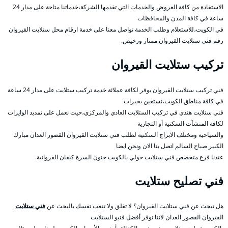
الاستفادة من كافة العروض والخدمات التي تقدمها الشركة،خدماتنا متاحة على مدار 24
ساعة في كافة المدن والمحافظات
في الكويت،للاستعلام وطلب الخدمة تواصل معنا على خدمة ارقام محل ستلايت القيروان
رقم فني ستلايت القيروان ممتاز ورخيض.
تركيب ستلايت القيروان
فني تركيب ستلايت القيروان يوفر لكافة عملائة خدمة تركيب ستلايت على مدار 24 ساعة
في كافة مناطق الكويت،نستعين بخبرات
فني ستلايت هندي في تركيب الستلايت العادي والمركزي،حيث نعمل على تمديد الوايرات
لكافة المنشآت السكنية أو التجارية
والسياحية ومختلف الابراج السكنية لطلب فني ستلايت القيروان القصور العدان مبارك
الكبير صباح السالم اتصل بنا الان ونحن ايضا
عتدنا فرع متخصص فني ستلايت حولي بالكويت جنون السرة كيفان الفروانية.
فني تصليح ستلايت
هل تبجث عن فني ستلايت القيروان؟ لا تقلق ولا تتعب تفسك بالبحث عن
فني ستلايت
القيروان القصور العدان لاننا نوفر أفضل فنيو الستلايت