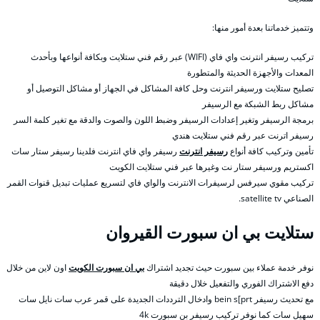
وتتميز خدماتنا بعدة أمور منها:
تركيب رسيفر انترنت واي فاي (WIFI) عبر رقم فني ستلايت وبكافة أنواعها وبأحدث
المعدات والأجهزة الحديثة والمتطورة
تصليح ستلايت ورسيفر انترنت وحل كافة المشاكل في الجهاز أو مشاكل التوصيل أو
مشاكل ربط الشبكة مع الرسيفر
برمجة الرسيفر وتغير إعدادات الرسيفر وضبط اللون والصوت والدقة مع تغير كلمة السر
رسيفر اترنت عبر رقم فني ستلايت هندي
تأمين وتركيب كافة أنواع
رسيفر انترنت
رسيفر واي فاي انترنت فلدينا رسيفر ستار سات
اكستريم ورسيفر ستار نت وغيرها عبر فني ستلايت الكويت
تركيب مقوي سيرفس لرسيفرات الانترنت والواي فاي لتسريع عمليات تبديل قنوات القمر
الصناعي satellite tv.
ستلايت بي ان سبورت القيروان
نوفر خدمة عملاء بين سبورت حيث تجديد اشتراك
بي ان سبورت الكويت
اون لاين من خلال
دفع الاشتراك الفوري والتفعيل خلال دقيقة
مع تحديث رسيفر bein s[prt وادخال الترددات الجديدة على قمر عرب سات نايل سات
سهيل سات كما نوفر تركيب رسيفر بن سبورت 4k