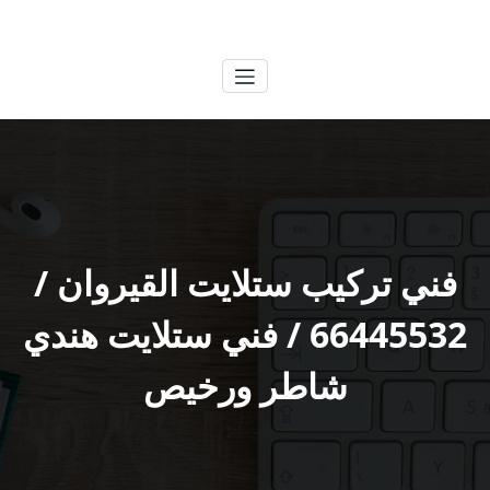
لتجاوز
الكويتية
خدمات وظائف بالكويت
لى
لمحتوى
فني تركيب ستلايت القيروان /
66445532 / فني ستلايت هندي
شاطر ورخيص