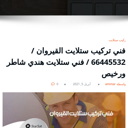
تركيب ستلايت
فني تركيب ستلايت القيروان /
66445532 / فني ستلايت هندي شاطر
ورخيص
بواسطة ammar
أبريل 5, 2021
0