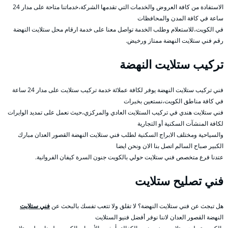
الاستفادة من كافة العروض والخدمات التي تقدمها الشركة،خدماتنا متاحة على مدار 24
ساعة في كافة المدن والمحافظات
في الكويت،للاستعلام وطلب الخدمة تواصل معنا على خدمة ارقام محل ستلايت النهضة
رقم فني ستلايت النهضة ممتاز ورخيض.
تركيب ستلايت النهضة
فني تركيب ستلايت النهضة يوفر لكافة عملائة خدمة تركيب ستلايت على مدار 24 ساعة
في كافة مناطق الكويت،نستعين بخبرات
فني ستلايت هندي في تركيب الستلايت العادي والمركزي،حيث نعمل على تمديد الوايرات
لكافة المنشآت السكنية أو التجارية
والسياحية ومختلف الابراج السكنية لطلب فني ستلايت النهضة القصور العدان مبارك
الكبير صباح السالم اتصل بنا الان ونحن ايضا
عتدنا فرع متخصص فني ستلايت حولي بالكويت جنون السرة كيفان الفروانية.
فني تصليح ستلايت
هل تبجث عن فني ستلايت النهضة؟ لا تقلق ولا تتعب تفسك بالبحث عن
فني ستلايت
النهضة القصور العدان لاننا نوفر أفضل فنيو الستلايت