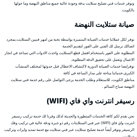
ونوفر خدمات فني تصليح ستلايت بدقة وجودة عالية جميع مناطق النهضة وما حولها
بالكويت.
صيانة ستلايت النهضة
نوفر لكل عملائنا خدمات الصيانة المتميزة بواسطة نخبة من امهر فنيين الستلايت،بمجرد
اتصالك نرسل لك الفني على الفور لتقديم الخدمة
المطلوبة على الفور باستخدام افضل قطع الستلايت واحدث الادوات التي تساعد في انجاز
الاعمال وتعمل على تحقيق الدقة المطلوبة،
نوفرايضا خدمات الصيانة الدورية لاكتشاف الاعطال قبل حدوثها لمختلف المنشآت
الكبرى،خدماتنا متاحة على مدار الساعة في كافة
مناطق الكويت، للاستعلام وطلب الخدمة يرجى التواصل على رقم خدمة فني ستلايت
النهضة صباح السالم .
رسيفر انترنت واي فاي (WIFI)
نحن نقدم لكم كافة الخدمات المتطورة والحديثة لذلك وفرنا لك خدمة تركيب رسيفر
انترنت واي فاي (WIFI) عبر فني الستلايتات رقم ذو خبرة ودقة عالية في تركيب وفك
الرسيفر ونوفر أيضاً خدمة تصليح ستلايت عبر فني ستلايت مع خدمة تمديد وايرات وتركيب
ستلايت