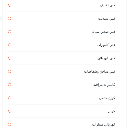
فني تكييف
فني ستلايت
فني صحي سباك
فني كاميرات
فني كهربائي
فني مداخن وشفاطات
كاميرات مراقبة
كراج متنقل
كرين
كهربائي سيارات