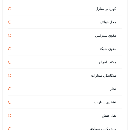
كهربائي منازل
محل هواتف
مقوي سيرفس
مقوي شبكة
مكتب افراح
ميكانيكي سيارات
نجار
نشتري سيارات
نقل عفش
ونش كرين سطحة