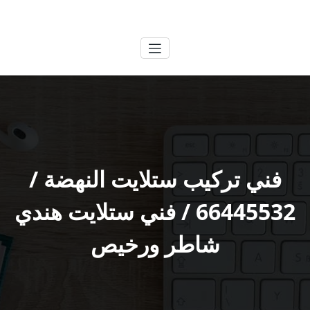
لتجاوز
الكويتية
خدمات وظائف بالكويت
لى
لمحتوى
فني تركيب ستلايت النهضة /
66445532 / فني ستلايت هندي
شاطر ورخيص