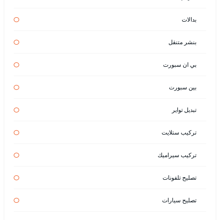
بدالات
بنشر متنقل
بي ان سبورت
بين سبورت
تبديل تواير
تركيب ستلايت
تركيب سيراميك
تصليح تلفونات
تصليح سيارات