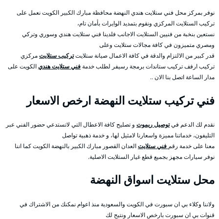
نوفر بمركز محل فني ستلايت هندي النهضة محافظة مبارك الكبير الكويت نعمل على
تركيب الستلايت المركزي ونقوم بتمديد الوايرات بأمان تام،
نستعين بنخبة من فنيين الستلايت الاجانب فلدينا فني ستلايت هندي وسوري وتركي
ومصري متميزون في كافة مجالات ستلايت وعلى
قدر كبير من الالتزام والدقة في كافة الاعمال صيانة ستلايت
تركيب ستلايت
مركزي
تركيب ارفف تركيب ستاندات برمجة رسيفر لطلب خدمة
فني ستلايت هندي
الكويت على
مدار الساعة اتصل بنا الان ..
فني تركيب ستلايت النهضة ارخص الاسعار
نقدم لك الدعم في
توصيل ريموت
و تصليح كافة الاعطال التي لاتستدعي حضور الفني عبر
التليفون، خدماتنا مميزة واسعارنا لامثيل لها، و خدمة ذهبية تواصل
معنا على خدمة رقم
فني ستلايت
العدان القصور مبارك الكبير بالنهضة الكويت كما اننا
نوفر سيارات مجهز بجميع قطع غيار الستلايت الاصلية.
محل ستلايت اسواق النهضة
ولاننا وكلاء بي ان سبورت في الكويت والسعودية منذ اعوام نمكنك من الاشتراك في
قنوات بي ان سبورت بارخص الاسعار ونتيح لك