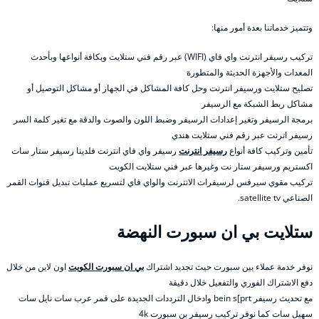
وتتميز خدماتنا بعدة أمور منها:
تركيب رسيفر انترنت واي فاي (WIFI) عبر رقم فني ستلايت وبكافة أنواعها وبأحدث
المعدات والأجهزة الحديثة والمتطورة
تصليح ستلايت ورسيفر انترنت وحل كافة المشاكل في الجهاز أو مشاكل التوصيل أو
مشاكل ربط الشبكة مع الرسيفر
برمجة الرسيفر وتغير إعدادات الرسيفر وضبط اللون والصوت والدقة مع تغير كلمة السر
رسيفر اترنت عبر رقم فني ستلايت هندي
تأمين وتركيب كافة أنواع
رسيفر انترنت
رسيفر واي فاي انترنت فلدينا رسيفر ستار سات
اكستريم ورسيفر ستار نت وغيرها عبر فني ستلايت الكويت
تركيب مقوي سيرفس لرسيفرات الانترنت والواي فاي لتسريع عمليات تبديل قنوات القمر
الصناعي satellite tv.
ستلايت بي ان سبورت النهضة
نوفر خدمة عملاء بين سبورت حيث تجديد اشتراك
بي ان سبورت الكويت
اون لاين من خلال
دفع الاشتراك الفوري والتفعيل خلال دقيقة
مع تحديث رسيفر bein s[prt وادخال الترددات الجديدة على قمر عرب سات نايل سات
سهيل سات كما نوفر تركيب رسيفر بن سبورت 4k