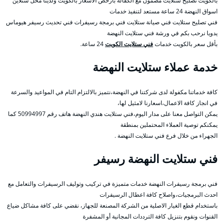
بالكويت تصليح ستلايت مضمون مع الكفالة بأرخص الأسعار بالكويت ولدينا محل ستلاين
اسواق النهضة 24 ساعة مستعد لتنفيذ خدمات
فني تصليح ستلايت فني صيانة ستلايت فني برمجة رسيفرات فني تحديث رسيفر هيوماس
يدويا نرحب بكم في ورشة فني ستلايت النهضة
بأقل سعر بالكويت خدمات
فني ستلايت الكويت
24 ساعة.
خدمة عملاء ستلايت النهضة
كافة خدماتنا مكفولة لدى شركتنا في النهضة،نتميز بالالتزام التام في المواعيد والسرعة
في انجاز كافة الاعمال،اسعارنا لامثيل لها،
يمكن التواصل معنا على مدار اليوم،فني ستلايت هندي النهضة هاتف رقم 50994997 كما
يمكنكم توصية العملاء المحتملين بمنطقة
الجهراء من خلال فرع فني ستلايت النهضة .
فني ستلايت النهضة رسيفر
فني برمجة رسيفرات النهضة خدمات متميزة في تركيب وتوليف الرسيفرات والتعامل مع
احدث البرمجيات،واصلاح كافة اعطال الرسيفرات
باستخدام قطع الغيار الاصلية من الشركة المصنعة للجهاز، نقضي على كافة مشاكل ضياع
القنوات ونقوم بتنزيل كافة الترددات المجانية أو المشفرة