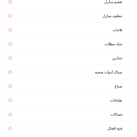
تعقيم منازل
تنظيف منازل
ثلاجات
حداد مظلات
حدادين
سباك أدوات صحية
صباغ
طباخات
غسالات
فتح اقفال