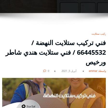
تركيب ستلايت
فني تركيب ستلايت النهضة /
66445532 / فني ستلايت هندي شاطر
ورخيص
بواسطة ammar
أبريل 5, 2021
0