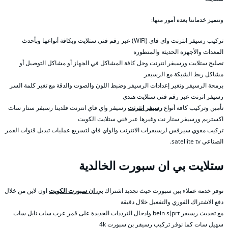
وتتميز خدماتنا بعدة أمور منها:
تركيب رسيفر انترنت واي فاي (WIFI) عبر رقم فني ستلايت وبكافة أنواعها وبأحدث
المعدات والأجهزة الحديثة والمتطورة
تصليح ستلايت ورسيفر انترنت وحل كافة المشاكل في الجهاز أو مشاكل التوصيل أو
مشاكل ربط الشبكة مع الرسيفر
برمجة الرسيفر وتغير إعدادات الرسيفر وضبط اللون والصوت والدقة مع تغير كلمة السر
رسيفر اترنت عبر رقم فني ستلايت هندي
تأمين وتركيب كافة أنواع
رسيفر انترنت
رسيفر واي فاي انترنت فلدينا رسيفر ستار سات
اكستريم ورسيفر ستار نت وغيرها عبر فني ستلايت الكويت
تركيب مقوي سيرفس لرسيفرات الانترنت والواي فاي لتسريع عمليات تبديل قنوات القمر
الصناعي satellite tv.
ستلايت بي ان سبورت الخالدية
نوفر خدمة عملاء بين سبورت حيث تجديد اشتراك
بي ان سبورت الكويت
اون لاين من خلال
دفع الاشتراك الفوري والتفعيل خلال دقيقة
مع تحديث رسيفر bein s[prt وادخال الترددات الجديدة على قمر عرب سات نايل سات
سهيل سات كما نوفر تركيب رسيفر بن سبورت 4k