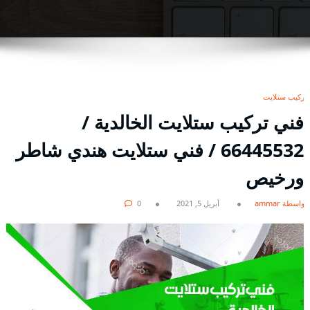
تركيب ستلايت
فني تركيب ستلايت الخالدية /
66445532 / فني ستلايت هندي شاطر
ورخيص
بواسطة ammar
أبريل 5, 2021
0