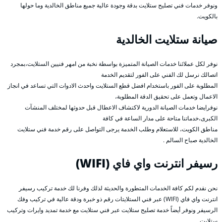
ونوفر خدمات فني تصليح ستلايت بدقة وجودة عالية جميع مناطق الخالدية وما حولها
بالكويت.
صيانة ستلايت الخالدية
نوفر لكل عملائنا خدمات الصيانة المتميزة بواسطة نخبة من امهر فنيين الستلايت،بمجرد
اتصالك نرسل لك الفني على الفور لتقديم الخدمة
المطلوبة على الفور باستخدام افضل قطع الستلايت واحدث الادوات التي تساعد في انجاز
الاعمال وتعمل على تحقيق الدقة المطلوبة،
نوفرايضا خدمات الصيانة الدورية لاكتشاف الاعطال قبل حدوثها لمختلف المنشآت
الكبرى،خدماتنا متاحة على مدار الساعة في كافة
مناطق الكويت، للاستعلام وطلب الخدمة يرجى التواصل على رقم خدمة فني ستلايت
الخالدية صباح السالم .
رسيفر انترنت واي فاي (WIFI)
نحن نقدم لكم كافة الخدمات المتطورة والحديثة لذلك وفرنا لك خدمة تركيب رسيفر
انترنت واي فاي (WIFI) عبر فني الستلايتات رقم ذو خبرة ودقة عالية في تركيب وفك
الرسيفر ونوفر أيضاً خدمة تصليح ستلايت عبر فني ستلايت مع خدمة تمديد وايرات وتركيب
ستلايت