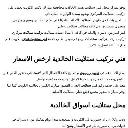
نوفر بمركز محل فني ستلايت هندي الخالدية محافظة مبارك الكبير الكويت نعمل على
تركيب الستلايت المركزي ونقوم بتمديد الوايرات بأمان تام،
نستعين بنخبة من فنيين الستلايت الاجانب فلدينا فني ستلايت هندي وسوري وتركي
ومصري متميزون في كافة مجالات ستلايت وعلى
قدر كبير من الالتزام والدقة في كافة الاعمال صيانة ستلايت
تركيب ستلايت
مركزي
تركيب ارفف تركيب ستاندات برمجة رسيفر لطلب خدمة
فني ستلايت هندي
الكويت على
مدار الساعة اتصل بنا الان ..
فني تركيب ستلايت الخالدية ارخص الاسعار
نقدم لك الدعم في
توصيل ريموت
و تصليح كافة الاعطال التي لاتستدعي حضور الفني عبر
التليفون، خدماتنا مميزة واسعارنا لامثيل لها، و خدمة ذهبية تواصل
معنا على خدمة رقم
فني ستلايت
العدان القصور مبارك الكبير بالخالدية الكويت كما اننا
نوفر سيارات مجهز بجميع قطع غيار الستلايت الاصلية.
محل ستلايت اسواق الخالدية
ولاننا وكلاء بي ان سبورت في الكويت والسعودية منذ اعوام نمكنك من الاشتراك في
قنوات بي ان سبورت بارخص الاسعار ونتيح لك