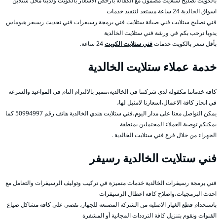
بالكويت تصليح ستلايت مضمون مع الكفالة بأرخص الأسعار بالكويت ولدينا محل ستلاين
اسواق الخالدية 24 ساعة مستعد لتنفيذ خدمات
فني تصليح ستلايت فني صيانة ستلايت فني برمجة رسيفرات فني تحديث رسيفر هيوماس
يدويا نرحب بكم في ورشة فني ستلايت الخالدية
بأقل سعر بالكويت خدمات
فني ستلايت الكويت
24 ساعة.
خدمة عملاء ستلايت الخالدية
كافة خدماتنا مكفولة لدى شركتنا في الخالدية،نتميز بالالتزام التام في المواعيد والسرعة
في انجاز كافة الاعمال،اسعارنا لامثيل لها،
يمكن التواصل معنا على مدار اليوم،فني ستلايت هندي الخالدية هاتف رقم 50994997 كما
يمكنكم توصية العملاء المحتملين بمنطقة
الجهراء من خلال فرع فني ستلايت الخالدية .
فني ستلايت الخالدية رسيفر
فني برمجة رسيفرات الخالدية خدمات متميزة في تركيب وتوليف الرسيفرات والتعامل مع
احدث البرمجيات،واصلاح كافة اعطال الرسيفرات
باستخدام قطع الغيار الاصلية من الشركة المصنعة للجهاز، نقضي على كافة مشاكل ضياع
القنوات ونقوم بتنزيل كافة الترددات المجانية أو المشفرة