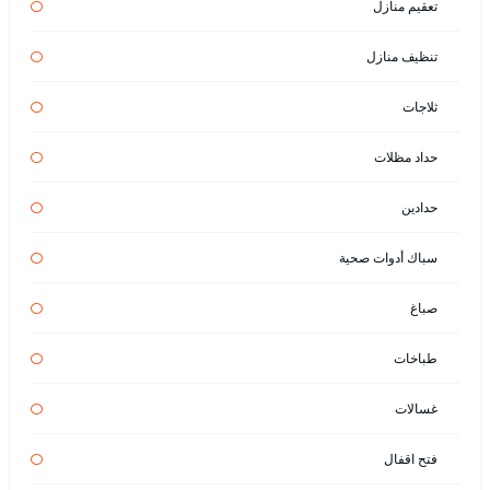
تعقيم منازل
تنظيف منازل
ثلاجات
حداد مظلات
حدادين
سباك أدوات صحية
صباغ
طباخات
غسالات
فتح اقفال