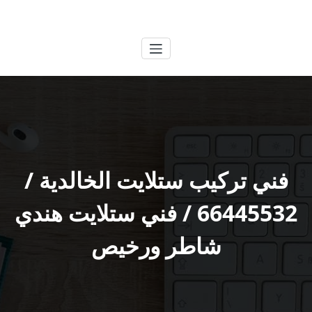
لتجاوز
الكويتية
خدمات وظائف بالكويت
لى
لمحتوى
فني تركيب ستلايت الخالدية /
66445532 / فني ستلايت هندي
شاطر ورخيص