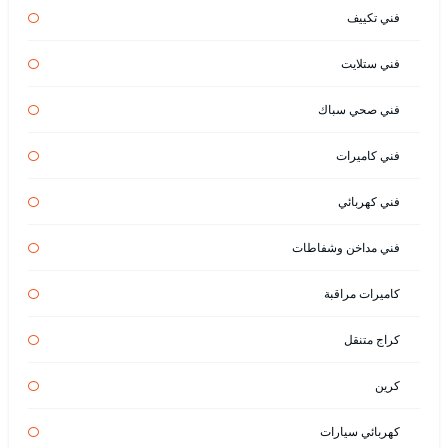
فني تكييف
فني ستلايت
فني صحي سباك
فني كاميرات
فني كهربائي
فني مداخن وشفاطات
كاميرات مراقبة
كراج متنقل
كرين
كهربائي سيارات