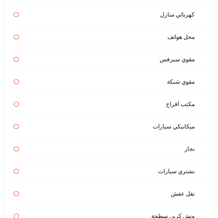
كهربائي منازل
محل هواتف
مقوي سيرفس
مقوي شبكة
مكتب افراح
ميكانيكي سيارات
نجار
نشتري سيارات
نقل عفش
ونش كرين سطحة