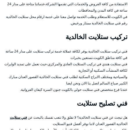
الاستفادة من كافة العروض والخدمات التي تقدمها الشركة،خدماتنا متاحة على مدار 24
ساعة في كافة المدن والمحافظات
في الكويت،للاستعلام وطلب الخدمة تواصل معنا على خدمة ارقام محل ستلايت الخالدية
رقم فني ستلايت الخالدية ممتاز ورخيض.
تركيب ستلايت الخالدية
فني تركيب ستلايت الخالدية يوفر لكافة عملائة خدمة تركيب ستلايت على مدار 24 ساعة
في كافة مناطق الكويت،نستعين بخبرات
فني ستلايت هندي في تركيب الستلايت العادي والمركزي،حيث نعمل على تمديد الوايرات
لكافة المنشآت السكنية أو التجارية
والسياحية ومختلف الابراج السكنية لطلب فني ستلايت الخالدية القصور العدان مبارك
الكبير صباح السالم اتصل بنا الان ونحن ايضا
عتدنا فرع متخصص فني ستلايت حولي بالكويت جنون السرة كيفان الفروانية.
فني تصليح ستلايت
هل تبجث عن فني ستلايت الخالدية؟ لا تقلق ولا تتعب تفسك بالبحث عن
فني ستلايت
الخالدية القصور العدان لاننا نوفر أفضل فنيو الستلايت