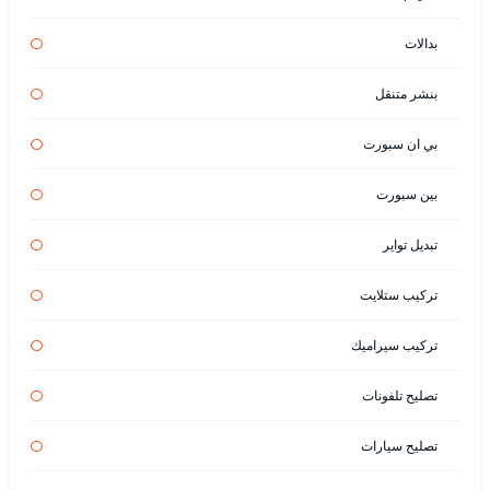
بدالات
بنشر متنقل
بي ان سبورت
بين سبورت
تبديل تواير
تركيب ستلايت
تركيب سيراميك
تصليح تلفونات
تصليح سيارات