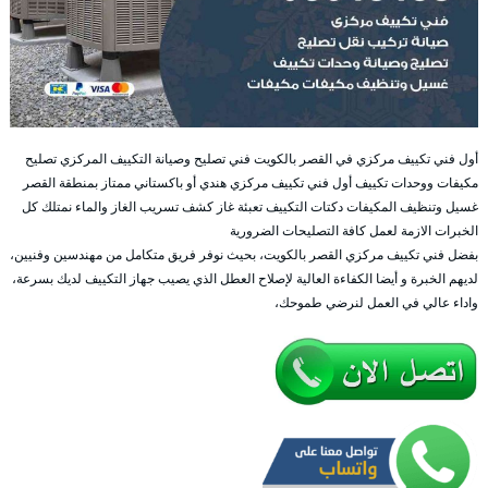
أول فني تكييف مركزي في القصر بالكويت فني تصليح وصيانة التكييف المركزي تصليح
مكيفات ووحدات تكييف أول فني تكييف مركزي هندي أو باكستاني ممتاز بمنطقة القصر
غسيل وتنظيف المكيفات دكتات التكييف تعبئة غاز كشف تسريب الغاز والماء نمتلك كل
الخبرات الازمة لعمل كافة التصليحات الضرورية
بفضل فني تكييف مركزي القصر بالكويت، بحيث نوفر فريق متكامل من مهندسين وفنيين،
لديهم الخبرة و أيضا الكفاءة العالية لإصلاح العطل الذي يصيب جهاز التكييف لديك بسرعة،
واداء عالي في العمل لنرضي طموحك،