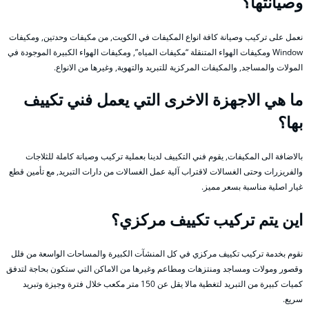
وصيانتها؟
نعمل على تركيب وصيانة كافة انواع المكيفات في الكويت, من مكيفات وحدتين, ومكيفات
Window ومكيفات الهواء المتنقلة “مكيفات المياه”, ومكيفات الهواء الكبيرة الموجودة في
المولات والمساجد, والمكيفات المركزية للتبريد والتهوية, وغيرها من الانواع.
ما هي الاجهزة الاخرى التي يعمل فني تكييف
بها؟
بالاضافة الى المكيفات, يقوم فني التكييف لدينا بعملية تركيب وصيانة كاملة للثلاجات
والفريزرات وحتى الغسالات لاقتراب آلية عمل الغسالات من دارات التبريد, مع تأمين قطع
غيار اصلية مناسبة بسعر مميز.
اين يتم تركيب تكييف مركزي؟
نقوم بخدمة تركيب تكييف مركزي في كل المنشآت الكبيرة والمساحات الواسعة من فلل
وقصور ومولات ومساجد ومنتزهات ومطاعم وغيرها من الاماكن التي ستكون بحاجة لتدفق
كميات كبيرة من التبريد لتغطية مالا يقل عن 150 متر مكعب خلال فترة وجيزة وتبريد
سريع.