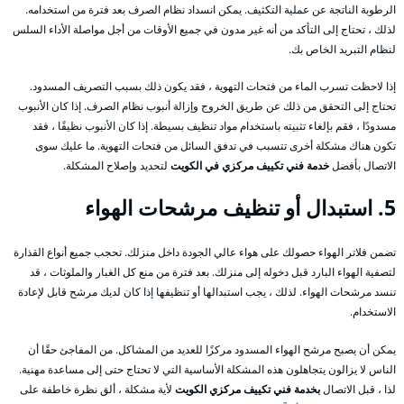
الرطوبة الناتجة عن عملية التكثيف. يمكن انسداد نظام الصرف بعد فترة من استخدامه.
لذلك ، تحتاج إلى التأكد من أنه غير مدون في جميع الأوقات من أجل مواصلة الأداء السلس
لنظام التبريد الخاص بك.
إذا لاحظت تسرب الماء من فتحات التهوية ، فقد يكون ذلك بسبب التصريف المسدود.
تحتاج إلى التحقق من ذلك عن طريق الخروج وإزالة أنبوب نظام الصرف. إذا كان الأنبوب
مسدودًا ، فقم بإلغاء تثبيته باستخدام مواد تنظيف بسيطة. إذا كان الأنبوب نظيفًا ، فقد
تكون هناك مشكلة أخرى تتسبب في تدفق السائل من فتحات التهوية. ما عليك سوى
الاتصال بأفضل
خدمة فني تكييف مركزي في الكويت
لتحديد وإصلاح المشكلة.
5. استبدال أو تنظيف مرشحات الهواء
تضمن فلاتر الهواء حصولك على هواء عالي الجودة داخل منزلك. تحجب جميع أنواع القذارة
لتصفية الهواء البارد قبل دخوله إلى منزلك. بعد فترة من منع كل الغبار والملوثات ، قد
تنسد مرشحات الهواء. لذلك ، يجب استبدالها أو تنظيفها إذا كان لديك مرشح قابل لإعادة
الاستخدام.
يمكن أن يصبح مرشح الهواء المسدود مركزًا للعديد من المشاكل. من المفاجئ حقًا أن
الناس لا يزالون يتجاهلون هذه المشكلة الأساسية التي لا تحتاج حتى إلى مساعدة مهنية.
لذا ، قبل الاتصال
بخدمة فني تكييف مركزي الكويت
لأية مشكلة ، ألق نظرة خاطفة على