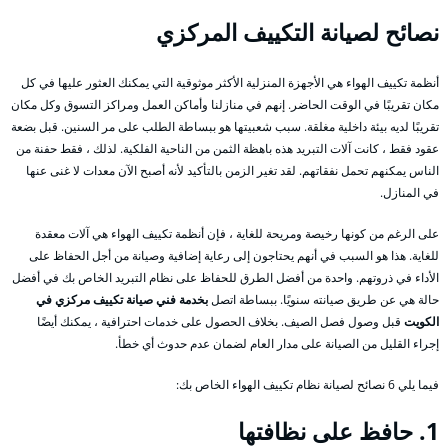
نصائح لصيانة التكييف المركزي
أنظمة تكييف الهواء هي الأجهزة المنزلية الأكثر موثوقية التي يمكنك العثور عليها في كل
مكان تقريبًا في الوقت الحاضر. إنهم في منازلنا وأماكن العمل ومراكز التسوق وكل مكان
تقريبًا لديه بيئة داخلية مغلقة. سبب شعبيتها هو ببساطة الطلب على مر السنين. قبل بضعة
عقود فقط ، كانت آلات التبريد هذه باهظة الثمن من الناحية الفلكية. لذلك ، فقط حفنة من
الناس يمكنهم تحمل نفقاتهم. لقد تغير الزمن بالتأكيد لأنه أصبح الآن معدات لا غنى عنها
في المنازل.
على الرغم من كونها رخيصة ومريحة للغاية ، فإن أنظمة تكييف الهواء هي آلات معقدة
للغاية. هذا هو السبب في أنهم يحتاجون إلى رعاية إضافية وصيانة من أجل الحفاظ على
الأداء في ذروتهم. واحدة من أفضل الطرق للحفاظ على نظام التبريد الخاص بك في أفضل
حالة هي عن طريق صيانته سنويًا. ببساطة اتصل
بخدمة فني صيانة تكييف مركزي في
الكويت
قبل وصول فصل الصيف. بخلاف الحصول على خدمات احترافية ، يمكنك أيضًا
إجراء القليل من الصيانة على مدار العام لضمان عدم حدوث أي خطأ.
فيما يلي 6 نصائح لصيانة نظام تكييف الهواء الخاص بك:
1. حافظ على نظافتها