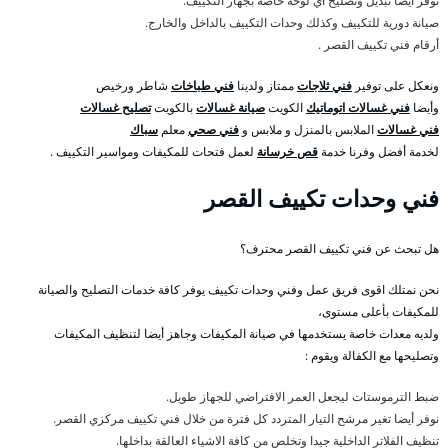
نوفر أيضا تبديل وتصليح اي لوحة خاصة بجهاز التكييف.
صيانة دورية للتكييف وكذلك وحدات التكييف بالداخل والخارج.
أرقام فني تكييف القصر .
ونعكل على توفير
فني ثلاجات
ممتاز ولدينا
فني طباخات
شاطر ورخيص
وأيضا
فني غسالات اتوماتيك
الكويت
صيانة غسالات
بالكويت
تصليح غسالات
فني غسالات
الملابس بالمنزل و ملابس و
فني صحي
معلم
سباك
لخدمة أفضل وفرنا خدمة
قص خرسانة
لعمل فتحات للمكيفات ومواسير التكييف .
فني وحدات تكييف القصر
هل تبحث عن فني تكييف القصر محترف؟
نحن نمتلك اقوى فريق عمل وفني وحدات تكييف يوفر كافة خدمات التصليح والصيانة
للمكيفات بأعلى مستوى،
ولديه معدات خاصة يستخدمها في صيانة المكيفات وجاهز أيضا لتنظيف المكيفات
وتصليحها مع الكفالة ويقوم :
ضبط الترموستات ليجعل العمر الافتراضي للجهاز طويل.
نوفر أيضا تغير مرشح التيار المتردد كل فترة من خلال فني تكييف مركزي القصر.
تنظيف الفلاتر الداخلية جيدا وتخلص من كافة الاشياء العالقة بداخلها.