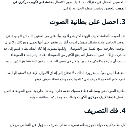
التحسين المذهل في منزلك ، ما عليك سوى الاتصال
بخدمة فني تكييف مركزي في
المويت
للحضور وتثبيت منظم الحرارة الذكي.
3. احصل على بطانية الصوت
لقد أصبحت أنظمة تكييف الهواء أكثر هدوءًا وهدوءًا على مر السنين. النماذج الجديدة في
الوقت الحاضر هادئة بشكل مدهش لدرجة أنك لن تشعر حتى أنها تعمل. ومع ذلك ، لا تزال
الوحدة الخارجية تنتج القليل من الضوضاء ، ولكنها مقبولة. إذا كان لديك نظام قديم إلى حد
ما في منزلك ، فمن المحتمل أنه ينتج الكثير من الضوضاء. عادة ، يتم إنشاء الضوضاء
بسبب أي جزء ميكانيكي مكسور. ولكن في بعض الحالات ، يكون الضاغط هو الذي يسببه.
الضاغط ليس معيبًا بالضرورة. لذلك ، لا تحتاج إلى إنفاق الأموال الإضافية لاستبدالها بعد.
كيف تكبح الضجيج المزعج إذن؟ الجواب هو وضع غطاء صوتي فوقها.
بطانية الصوت هي ببساطة غطاء سميك تضعه على الوحدة الخارجية لقمع الضوضاء. اتصل
بأفضل
خدمة تكييف مركزي الكويت
واطلب منهم تركيب بطانية صوتية.
4. فك التصريف
كل نظام تكييف هواء مجهز بنظام تصريف. نظام الصرف مسؤول عن التخلص من كل