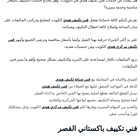
هل تبحث عن خدمات فني تكييف هندي في الكويت؟ وهل تحتاج خدمات التكييف بأسعار
مناسبة وخدمة مميزة؟
نعرض إليكم كافة خدماتنا بفضل
فني تكييف هندي
الكويت لتصليح وتركيب المكيفات على
مدار الساعة واصلاح كافة اعطال التكييف وصيانته،
على يد أكثر الخبراء حرفية بهذا العمل وأيضا بأسعار منافسة وترضي الجميع وأمهر
فني
تكييف مركزي هندي
الكويت ومن جنسيات هندية،
يزود المكيفات بالغاز لمساعدته على التبريد والتكييف بشكل صحيح وأهم ما يميز فني
المكيفات:
الصدق والامانة في المعاملة مع
فني صيانة تكييف هندي
.
الدقة في المواعيد المتفق عليها مع العملاء من
فني تكييف هندي
.
تبديل القطع التالفة بقطع اصلية ينصح بها الفني الخاص بنا اثناء العمل.
أيضا تصليح وصيانة التكييف بجميع انواعها المركزية والعادية.
والعديد من المهام المميزة يوفرها لكم
فني تكييف مركزي هندي
الكويت وحل مشكلتك
فورا وبأنسب سعر.
فني تكييف باكستاني القصر