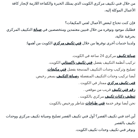
من خلال فني تكييف مركزي الكويت الذي يمتلك الخبرة والكفاءة اللازمة لإنجاز كافة
الأعمال الموكلة إليه،
فإن كنت تحتاج لبعض الأعمال لفني المكيفات؟
فطلبك موجود ونوفره من خلال فنيين معتمدين ومتخصصين في
صيانة
التكييف المركزي
بحرفية عالية،
ولدينا خدمات أخرى نوفرها من خلال
فني تكييف مركزي
الكويت من أهمها:
صيانة تكييف
مركزي 24 ساعة في الكويت.
تركيب أنظمة التكييف بفضل
فني تكييف باكستاني
الكويت.
تصليح وتركيب وحدات التكييف المدمجة بفضل
فني مكيفات
.
أيضا تركيب وحدات التكييف المنفصلة و
صيانة التكييف
بسعر رخيص.
فنى تكييف مركزي
ممتاز في الكويت .
رقم فني تكييف
قريب من موقعي .
تنظيف دكتات تكييف
مركزي بالكويت .
نحن أيضا نوفر خدمة
فني طباخات
شاطر ورخيص بالكويت
أين اجد فني تكييف القصر؟ أول فني تكييف القصر تصليح وصيانة تكييف مركزي ووحدات
تكييف بالقصر
ونوفر فني تكييف وحدات تكييف الكويت.