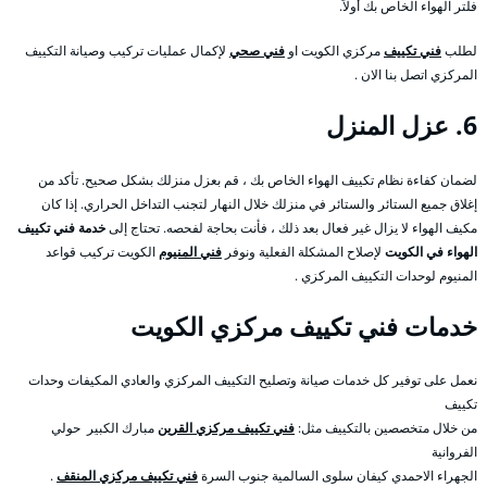
فلتر الهواء الخاص بك أولاً.
لطلب
فني تكييف
مركزي الكويت او
فني صحي
لإكمال عمليات تركيب وصيانة التكييف
المركزي اتصل بنا الان .
6. عزل المنزل
لضمان كفاءة نظام تكييف الهواء الخاص بك ، قم بعزل منزلك بشكل صحيح. تأكد من
إغلاق جميع الستائر والستائر في منزلك خلال النهار لتجنب التداخل الحراري. إذا كان
مكيف الهواء لا يزال غير فعال بعد ذلك ، فأنت بحاجة لفحصه. تحتاج إلى
خدمة فني تكييف
الهواء في الكويت
لإصلاح المشكلة الفعلية ونوفر
فني المنيوم
الكويت تركيب قواعد
المنيوم لوحدات التكييف المركزي .
خدمات فني تكييف مركزي الكويت
نعمل على توفير كل خدمات صيانة وتصليح التكييف المركزي والعادي المكيفات وحدات
تكييف
من خلال متخصصين بالتكييف مثل:
فني تكييف مركزي القرين
مبارك الكبير حولي
الفروانية
الجهراء الاحمدي كيفان سلوى السالمية جنوب السرة
فني تكييف مركزي المنقف
.