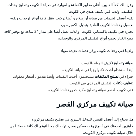
وفرنا لك أكفأ الفنيين بأعلى معايير الكفاءة والمهارة في صيانة التكييف وتصليح وحدات
التكييف، ولدينا فني تكييف هندي في الكويت،
نقدم أفضل الخدمات من صيانة أو إصلاح و أيضا تركيب ونقل كافة أنواع الوحدات ونقوم
بغسيل وحدات التكييف العادية وتبديل الكمبرسور،
بخبرة فني تكييف باكستاني الكويت، و لذلك نعمل أيضا على مدار 24 ساعة مع توفير كافة
قطع الغيار لجميع أنواع التكييف المركزي والوحدات،
ولدينا فني وحدات تكييف يوفر خدمات عديدة منها:
صيانة وتصليح تكييف
الهواء بالكويت.
أيضا استخدام أحدث تكنولوجيا في صيانة التكييف.
خبراء في
تصليح المكيفات
يستخدمون أحدث التقنيات وأيضا يقدمون أسعار معقولة.
تنظيف دكتات
التكييف المركزي في الكويت.
فني تكييف القصر صيانة وتصليح مكيفات ووحدات التكييف.
صيانة تكييف مركزي القصر
هل تحتاج إلى أفضل الفنيين للتدخل السريع في تصليح تكييف مركزي؟
جاهزين لخدمتك في أسرع وقت ممكن بمجرد تواصلك معنا لنوفر لك كافة خدماتنا من
خلال صيانة تكييف مركزي الكويت،