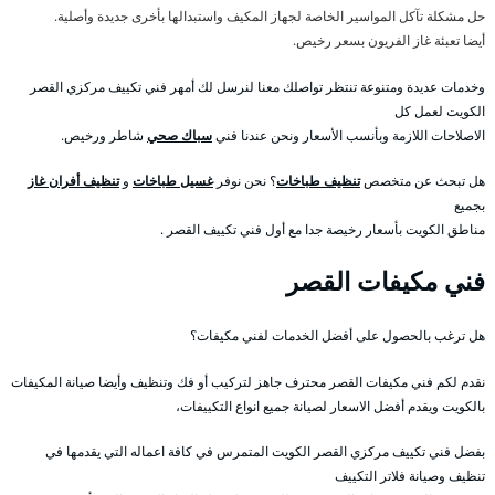
حل مشكلة تآكل المواسير الخاصة لجهاز المكيف واستبدالها بأخرى جديدة وأصلية.
أيضا تعبئة غاز الفريون بسعر رخيص.
وخدمات عديدة ومتنوعة تنتظر تواصلك معنا لنرسل لك أمهر فني تكييف مركزي القصر
الكويت لعمل كل
الاصلاحات اللازمة وبأنسب الأسعار ونحن عندنا فني
سباك صحي
شاطر ورخيص.
هل تبحث عن متخصص
تنظيف طباخات
؟ نحن نوفر
غسيل طباخات
و
تنظيف أفران غاز
بجميع
مناطق الكويت بأسعار رخيصة جدا مع أول فني تكييف القصر .
فني مكيفات القصر
هل ترغب بالحصول على أفضل الخدمات لفني مكيفات؟
نقدم لكم فني مكيفات القصر محترف جاهز لتركيب أو فك وتنظيف وأيضا صيانة المكيفات
بالكويت ويقدم أفضل الاسعار لصيانة جميع انواع التكييفات،
بفضل فني تكييف مركزي القصر الكويت المتمرس في كافة اعماله التي يقدمها في
تنظيف وصيانة فلاتر التكييف