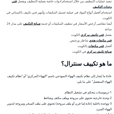
تنفيذ عمليات التنظيف من خلال استخدام أدوات خاصة بعملية التنظيف وبفضل
فني
وحدات التكييف
.
استخدام أفضل أنواع المواد في عملية غسيل المكيفات وأمهر فني تكييف باكستاني في
الكويت.
أيضا نتقاضى أرخص الأسعار في تنظيف المكيفات أو خدمة
صيانة التكييف
على مدار 24
ساعة
بفضل
فني تكييف مركزي
الكويت
فني مكيفات هندي
شاطر ورخيص .
أفضل
فني مكيفات
بالكويت
صيانة تكييف مركزي
في الكويت
ما هو تكييف سنترال؟
عادةً ما يُشار إلى نظام تكييف الهواء النموذجي باسم “الهواء المركزي” أو “نظام تكييف
الهواء المنفصل” على ما يلي:
1-ترموستات يتحكم في تشغيل النظام
2-وحدة خارجية تحتوي على مروحة وملف مكثف وضاغط
3-ووحدة داخلية (عادة إما فرن أو ملف مروحة) تحتوي على ملف المبخر ومروحة لتدوير
الهواء المبرد