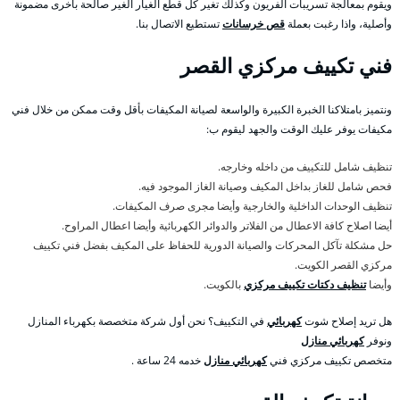
ويقوم بمعالجة تسريبات الفريون وكذلك تغير كل قطع الغيار الغير صالحة بأخرى مضمونة
وأصلية، واذا رغبت بعملة
قص خرسانات
تستطيع الاتصال بنا.
فني تكييف مركزي القصر
ونتميز بامتلاكنا الخبرة الكبيرة والواسعة لصيانة المكيفات بأقل وقت ممكن من خلال فني
مكيفات يوفر عليك الوقت والجهد ليقوم ب:
تنظيف شامل للتكييف من داخله وخارجه.
فحص شامل للغاز بداخل المكيف وصيانة الغاز الموجود فيه.
تنظيف الوحدات الداخلية والخارجية وأيضا مجرى صرف المكيفات.
أيضا اصلاح كافة الاعطال من الفلاتر والدوائر الكهربائية وأيضا اعطال المراوح.
حل مشكلة تآكل المحركات والصيانة الدورية للحفاظ على المكيف بفضل فني تكييف
مركزي القصر الكويت.
وأيضا
تنظيف دكتات تكييف مركزي
بالكويت.
هل تريد إصلاح شوت
كهربائي
في التكييف؟ نحن أول شركة متخصصة بكهرباء المنازل
ونوفر
كهربائي منازل
متخصص تكييف مركزي فني
كهربائي منازل
خدمه 24 ساعة .