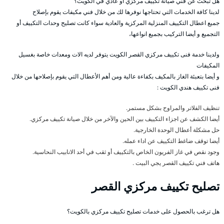
هل تبحث عن فني صيانة تكييف مركزي او عادي في الكويت؟
لدينا كافة الخدمات التي تحتاجها نوفرها لك من خلال فني مكيفات يقوم بإصلاح
جميع اعطال التكييف المنزلية المركزية والعادية سواء كانت تصليح وحدات التكييف أو
التجميع و أيضا التركيب بجميع انواعها،
ولدينا خدمة فنى تكييف مركزي القصر الكويت يتوفر لديه الات ومعدات خاصة بغسيل
المكيفات
و أيضا بتعبئة الغاز بالمكيف بكفاءة عالية ومن أهم الأعطال التي يقوم بإصلاحها من خلال
فنى تكييف هندي الكويت :
تنظيف الفلاتر والمراوح بشكل مستمر.
أيضا الكشف عن اجزاء التكييف بين الحين والآخر من خلال صيانة تكييف مركزي.
حل مشكلة أعطال الوحدة الخارجية.
أيضا توقف ضاغط التكييف عن اداء عمله.
وجود نقص في غاز الفريون الخاص بالتكييف أو ثقب في أحد الانابيب النحاسية.
هاتف فني تكييف القصر يجي البيت .
تصليح تكييف مركزي القصر
هل ترغب بالحصول على خدمات تصليح تكييف مركزي بالكويت؟