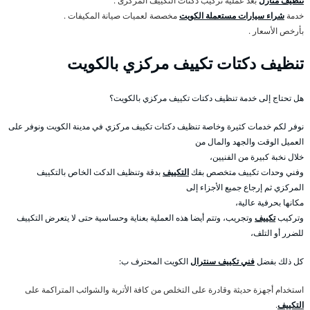
تنظيف منازل
بعد عملية تركيب دكتات التكييف المركزى .
خدمة
شراء سيارات مستعملة الكويت
مخصصة لعميات صيانة المكيفات .
بأرخص الأسعار .
تنظيف دكتات تكييف مركزي بالكويت
هل تحتاج إلى خدمة تنظيف دكتات تكييف مركزي بالكويت؟
نوفر لكم خدمات كثيرة وخاصة تنظيف دكتات تكييف مركزي في مدينة الكويت ونوفر على
العميل الوقت والجهد والمال من
خلال نخبة كبيرة من الفنيين،
وفني وحدات تكييف متخصص بفك
التكييف
بدقة وتنظيف الدكت الخاص بالتكييف
المركزي ثم إرجاع جميع الأجزاء إلى
مكانها بحرفية عالية،
وتركيب
تكييف
وتجريب، وتتم أيضا هذه العملية بعناية وحساسية حتى لا يتعرض التكييف
للضرر أو التلف،
كل ذلك بفضل
فني تكييف سنترال
الكويت المحترف ب:
استخدام أجهزة حديثة وقادرة على التخلص من كافة الأتربة والشوائب المتراكمة على
التكييف
.