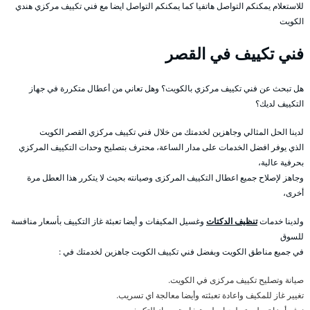
للاستعلام يمكنكم التواصل هاتفيا كما يمكنكم التواصل ايضا مع فني تكييف مركزي هندي
الكويت
فني تكييف في القصر
هل تبحث عن فني تكييف مركزي بالكويت؟ وهل تعاني من أعطال متكررة في جهاز
التكييف لديك؟
لدينا الحل المثالي وجاهزين لخدمتك من خلال فني تكييف مركزي القصر الكويت
الذي يوفر افضل الخدمات على مدار الساعة، محترف بتصليح وحدات التكييف المركزي
بحرفية عالية،
وجاهز لإصلاح جميع اعطال التكييف المركزى وصيانته بحيث لا يتكرر هذا العطل مرة
أخرى،
ولدينا خدمات
تنظيف الدكتات
وغسيل المكيفات و أيضا تعبئة غاز التكييف بأسعار منافسة
للسوق
في جميع مناطق الكويت وبفضل فني تكييف الكويت جاهزين لخدمتك في :
صيانة وتصليح تكييف مركزى في الكويت.
تغيير غاز للمكيف واعادة تعبئته وأيضا معالجة اي تسريب.