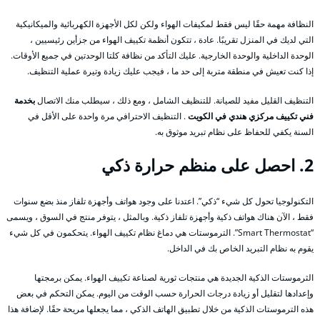
النظافة مهمة حقًا ليس فقط لمكيفات الهواء ولكن لكل الأجهزة الكهربائية والميكانيكية
التي لديك في المنزل تقريبًا. عادة ، تتكون أنظمة تكييف الهواء من جزأين رئيسيين ،
الوحدة الداخلية والوحدة الخارجية. عليك التأكد من نظافة كلتا الوحدتين في جميع الأوقات.
إذا كنت تعيش في منطقة متربة إلى حد ما ، فيجب عليك زيادة وتيرة عملية التنظيف.
التنظيف القليل مفيد للصيانة. للتنظيف الشامل ، ومع ذلك ، سيطلب منك الاتصال
بخدمة
فني تكييف مركزي هندي في الكويت
. التنظيف الاحترافي مرة واحدة على الأقل في
السنة يكفي للحفاظ على نظام تبريد موثوق به.
2. احصل على منظم حرارة ذكي
التكنولوجيا تحول كل شيء “ذكي”. اعتدنا على وجود هواتف وأجهزة تلفاز منذ بضع سنوات
فقط ، الآن هناك هواتف ذكية وأجهزة تلفاز ذكية. وبالمثل ، يتوفر منتج في السوق ، ويسمى
“Smart Thermostat”. الترموستات هي دماغ نظام تكييف الهواء. يتحكمون في كل شيء
يقوم به نظام التبريد الخاص بك في الداخل.
الثرموستات الذكية الجديدة هي منتجات ثورية لصناعة تكييف الهواء. يمكن برمجتها
وإعدادها لتقليل أو زيادة درجات الحرارة حسب الوقت من اليوم. يمكن التحكم في بعض
هذه الترموستات الذكية من خلال تطبيق الهاتف الذكي ، مما يجعلها مريحة حقًا. لإضافة هذا