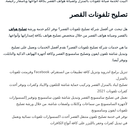
البيت لخدمة صيانة تلفونات بالمنزل ولصيانة هواتف القصر بكافة أنواعها وبأسعار رخيصة.
تصليح تلفونات القصر
هل تبحث عن أفضل شركة تصليح تلفونات القصر؟ نوفر لكم خدمة ورشة
تصليح هواتف
بالقصر وصيانة هواتف القصر من خلال متخصص تصليح هواتف بكافة إصداراتها وأنواعها.
ما هي خدمات شركة تصليح تلفونات القصر؟ نقدم أفضل الخدمات ونعمل على تصليح
وتبديل شاشة تلفون ايفون وتصليح سامسونج القصر وكافة أجهزة الهواتف الذكية والتابلت،
ونوفر أيضا:
تنزيل برامج اندرويد وتنزيل كافة تطبيقات من انستقرام، Facebook وفرمتت تلفونات
بالمنزل.
تصليح ايباد بالمنزل القصر وتركيب حماية شاشة للتلفون والايباد وكفرات ونوفر أحدث
كفرات تلفونات 2021
نعمل في تصليح سامسونج القصر وتبديل شاشة تلفون سامسونج وتوفير إكسسوارات
لأجهزة السامسونج من سماعات وكابلات ولصقات شاشة. من خلال ورشة تصليح
تلفونات ايفون وسامسونج
نوفر في خدمة تصليح تلفون متنقل القصر أحدث اكسسوارات تلفونات نسائية ونعمل
في تبديل كفرات وحفر بالليزر على كافة أنواع الكافرات