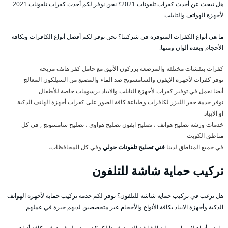
هل تبحث عن أحدث كفرات تلفونات 2021؟ نحن نوفر لكم أحدث كفرات تلفونات 2021
لأجهزة الهواتف والتابلت
ما هي أنواع الكفرات المتوفرة في شركتنا؟ نحن نوفر لكم أفضل أنواع الكافرات وبكافة
الأحجام وبعدة ألوان ومنها:
كفرات بنقشات مختلفة والمرصعة بزركون الأنيق مع حامل كفر هاتف مريحة
نوفر كفرات لأجهزة الايفون والسامسونج ضد الماء والمصنع من السيلكون المعالج
أيضا نعمل في توفير كفرات لأجهزة التابلت والايباد برسومات خاصة للأطفال
نوفر خدمة حفر الليزر لكافرات وطباعة كافة الصور على كفرات أجهزة الهاتف الذكية
او الايباد
خدمات ورشة تصليح هواتف ، تصليح ايفون تصليح هواوي ، تصليح سامسونج , في كل
مناطق الكويت
في جميع المناطق لدينا
فني تصليح تلفونات حولي
وفي كل المحافظات.
تركيب حماية شاشة للتلفون
هل ترغب في تركيب حماية شاشة للتلفون؟ نوفر لكم خدمة تركيب حماية لأجهزة الهواتف
الذكية وأجهزة الايباد بكافة الأنواع والأحجام عبر متخصصين لديهم خبرة في عملهم