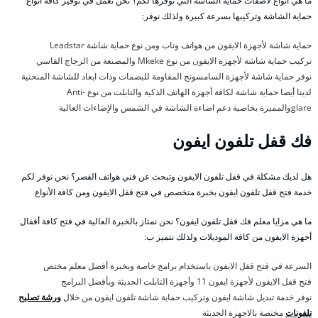
ما هي أنواع لاصقات حماية الشاشة التي نوفرها لكم؟ نحن نعمل في توفير كافة أنواع
حماية الشاشة وتركيبها بسرعة كبيرة ولذلك نوفر:
حماية شاشة لأجهزة الايفون من هواتف وتاب ومن نوع حماية شاشة Leadstar
تركيب حماية شاشة لأجهزة الايفون من نوع Mkeke والمصنعة من الزجاج القاسي
نوفر حماية شاشة لأجهزة السامسونج المقاومة للبصمات وذات ابعاد للشاشة المنحنية
لدينا أيضا حماية شاشة لكافة أجهزة الهاتف الذكية والتابلت من نوع Anti-
glareوالمميزة بخاصية دعم اضاءة الشاشة في الشمس والإضاءات العالية
فك قفل تلفون ايفون
هل لديك مشكلة في قفل تلفون الايفون وتبحث عن فني هواتف القصر؟ نحن نوفر لكم
خدمة فتح قفل تلفون ايفون بخبرة متخصص في فتح قفل الايفون ومن كافة الأنواع
ما هي مزايا معلم فك قفل تلفون ايفون؟ نحن نمتاز بالخبرة العالية في فتح كافة أقفال
أجهزة الايفون من كافة الموديلات ولذلك نتميز ب:
السرعة في فتح قفل الايفون باستخدام برامج خاصة وبخبرة أفضل معلم مختص
فتح قفل الايفون لأجهزة ايفون 11 وأجهزة التابلت الحديثة وبأفضل البرامج
نوفر خدمة تبديل شاشة ايفون وتركيب حماية شاشة تلفون ايفون من خلال
ورشة تصليح
تلفونات
مختصة بالاجهزة الحديثة