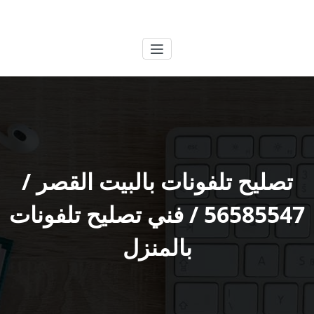
لتجاوز
الكويتية
خدمات وظائف بالكويت
لى
لمحتوى
تصليح تلفونات بالبيت القصر /
56585547 / فني تصليح تلفونات
بالمنزل