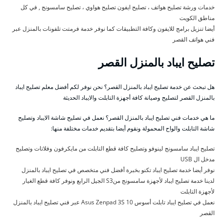
خدمات ورشة تصليح هواتف ، تصليح ايفون تصليح هواوي ، تصليح سامسونج , في كل
مناطق الكويت
أيضا تنزيل برامج للايفون وكافة التطبيقات كما نوفر خدمة فرمتت تلفونات بالمنزل عبر
فني هواتف القصر
تصليح ايباد بالمنزل القصر
هل تبحث عن خدمة تصليح ايباد بالمنزل القصر؟ نحن نوفر لكم أفضل معلم تصليح ايباد
بالمنزل القصر لتصليح وصيانة كافة أجهزة التابلت والايباد الحديثة
ما هي خدمات فني تصليح ايباد بالمنزل القصر؟ نعمل في تصليح شاشة الايباد وتصليح
شاشة التابلت والواح المحمولة ونقوم أيضا بتقديم خدمات مختلفة منها:
تصليح ايباد سامسونج لينوفو وتصليح كافة قطع التابلت من مايكرفون وفلاتات وتصليح
مدخل ال USB
نوفر أيضا خدمة تصليح ايباد تكنو بخبرة أفضل فني متخصص في تصليح ايباد بالمنزل
لدينا خدمة تصليح ايباد لأجهزة سامسونج منS3 الجيل الرابع ونوفر كافة قطع الغيار
لأجهزة التابلت
نعمل في تصليح ايباد تابلت أسوس Asus Zenpad 3S 10 عبر فني تصليح ايباد بالمنزل
القصر