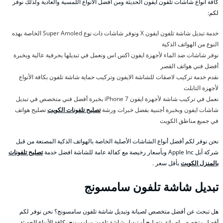
كافة أنواع شاشات تلفون ايفون الحديثة ومن أفضل الأنواع اللمسية والعادية ولذلك نوفر
لكم:
خدمة تبديل شاشة تلفون ايفون X ونوفر شاشات ذات نوع Super Amoled الخاصة بهذه
النوع من الهواتف الذكية
نوفر شاشات ضد الماء لأجهزة ايفون اكس اس ونعمل في تبديلها بحرفية عالية وبخبرة
أفضل فني هواتف القصر
نقدم خدمة تركيب لاصقات للشاشة الايفون وتركيب حماية شاشة تلفون بكافة الأنواع
لأجهزة التابلت
نعمل في تركيب شاشة لأجهزة ايفون 7 iPhone بخبرة أفضل فني متخصص في تبديل
شاشات ايفون وبخبرة أجنبية بفضل خبرات ورشة
تصليح تلفونات الكويت
تصليح هواتف
في جميع مناطق الكويت
نحن نوفر لكم أفضل أنواع الشاشات الأصلية الخاصة بالهواتف الذكية المصنعة من قبل
شركة آبل Apple Inc وبأسعار رخيصة مع كفالة عامة للشاشة افضل خدمة
تصليح تلفونات
بالمنزل الكويت
بأقل سعر .
تبديل شاشة تلفون سامسونج
هل تبحث عن أفضل متخصص لصيانة وتبديل شاشة تلفون سامسونج؟ نحن نوفر لكم
أفضل متخصص لصيانة وتصليح أو تبديل شاشة تلفون سامسونج بكافة الأنواع الحديثة