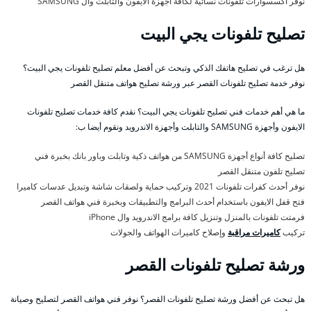
نوفر اكسسوارات تلفونات نسائية لكافة أجهزة الايفون والتابلت وال SAMSUNG
تصليح تلفونات يجي البيت
هل ترغب في تصليح هاتفك الذكي وتبحث عن أفضل معلم تصليح تلفونات يجي البيت؟
نوفر خدمة تصليح تلفونات القصر عبر ورشة تصليح هواتف متنقل القصر
ما هي أهم خدمات فني تصليح تلفونات يجي البيت؟ نقدم كافة خدمات تصليح تلفونات
الايفون وأجهزة SAMSUNG والتابلت وأجهزة الاندرويد ونقوم أيضا ب:
تصليح كافة أنواع أجهزة SAMSUNG من هواتف ذكية وتابلت وباور بانك بخبرة فني
تصليح تلفون متنقل القصر
نوفر أحدث كفرات تلفونات 2021 وتركيب حماية ولصقات شاشة وتبديل عدسات كاميرا
فتح قفل الايفون باستخدام أحدث البرامج والتطبيقات وبخبرة فني هواتف القصر
فرمتت تلفونات بالمنزل وتنزيل كافة برامج الاندرويد وال iPhone
تركيب
كاميرات مراقبة
وإصلاح كاميرات الهواتف والجولات
ورشة تصليح تلفونات القصر
هل تبحث عن أفضل ورشة تصليح تلفونات القصر؟ نوفر فني هواتف القصر لتصليح وصيانة