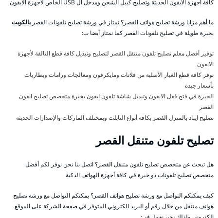
كافة أجهزة الايفون الحديثة وتصليح كيبل الشحن ومدخل ال USB الخاص لأجهزة الايفون
ما أهم مزايا ورشة تصليح هواتف القصر؟ نمتاز في ورشة تصليح تلفونات القصر
بالكويت
بخبرة طويلة في تصليح تلفونات القصر كما نمتاز أيضا ب:
توفير أفضل معلم تصليح تلفون متنقل القصر لتصليح وتبديل كافة قطع التالفة لأجهزة
الايفون
نوفر كافة قطع الغيار الأصلية من فلاتات ومايكرفون ومعالجات ورامات وبطاريات
بأسعار جيدة
الخبرة في فتح قفل الايفون وتبديل شاشة تلفون ايفون بخبرة متخصص تصليح ايفون
القصر
تصليح ايباد بالمنزل القصر بكافة أنواع التابلت وبمختلف الماركات والإصدارات الحديثة
تصليح تلفون متنقل القصر
هل تبحث عن متخصص تصليح تلفون متنقل القصر؟ اتصل بنا نحن نوفر لكم أفضل
متخصص تصليح تلفونات ذو خبرة في كافة أجهزة الهواتف الذكية
كيف يمكنكم التواصل مع ورشة تصليح هواتف القصر؟ يمكنكم التواصل مع ورشة تصليح
هواتف متنقل من خلال رقم أو البريد الكتروني المتوفر في صفحة الشركة على الموقع
الكتروني ولذلك نحن نعمل في: