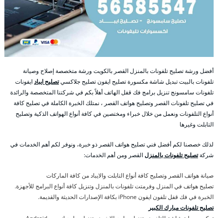
أفضل ورشة تصليح تلفونات بالمنزل القصر بالكويت ورشة متخصصة إصلاح وصيانة
تلفونات بالبيت تبديل شاشة مكسورة تصليح ايفون تصليح جلاكسي
تصليح ايباد
ايفونات
تلفونات سامسونج تنزيل برامج فك قفل الهاتف أهلاً بكم في شركتنا المتخصصة والرائدة
في تصليح تلفونات القصر وتصليح هواتف القصر ، نمتلك الخبرة الكاملة في تصليح كافة
أنواع التلفونات ونعمل من خلال خبراء ومختصين في كافة أنواع الهواتف الذكية وتصليح
التابلت وغيرها
لذلك خصصنا لكم أفضل فني تصليح هواتف القصر ذو خبرة، ونوفر لكم أهم الخدمات في
شركة
تصليح تلفونات بالمنزل
القصر ومن أهم الخدمات:
صيانة هواتف القصر وتصليح كافة أنواع التابلت والايباد من كافة الماركات
تصليح هواتف في المنزل وفرمتت تلفونات بالمنزل وتنزيل كافة أنواع البرامج للأجهزة.
الخبرة في فك قفل تلفون ايفون iPhone بكافة الإصدارات الحديثة والقديمة.
تصليح تلفونات مبارك الكبير