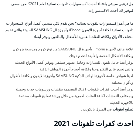
هل ترغبي سيدتي باقتناء أحدث اكسسوارات تلفونات نسائية لعام 2021؟ نحن نسعى
لنوفير لك أحدث الاكسسوارات
ما هي أهم إكسسوارات تلفونات نسائية؟ نحن نقدم لكي سيدتي أفضل أنواع اكسسوارات
تلفونات نسائية لكافة أجهزة الايفون iPhone وأجهزة ال SAMSUNG الحديثة والتي تخدم
مختلف الأذواق ولكافة الفئات العمرية للأطفال والبالغين ونوفر أيضا:
علاقة هاتف لأجهزة iPhone وأجهزة ال SAMSUNG من نوع كروم ومرصعة بزركون
وبكافة الأشكال الفخمة والأنيقة لتخدم ذوقك
نوفر أيضا حامل تلفون للسيارات وحامل تصوير سيلفي ونوفر أفضل الأنواع الحديثة
والتي تخدم عالم التكنولوجيا ولكافة أحجام أجهزة الهواتف الذكية
لدينا شواحن خاصة لأجهزة الهاتف الذكية SAMSUNG وأجهزة الايفون وبكافة الأطوال
وبألوان مختلفة
نوفر أيضا أحدث كفرات تلفونات 2021 المصممة بنقشات ورسومات جذابة وجميلة
وبمختلف النقشات لكافة الفئات العمرية من خلال ورشة تصليح تلفونات مختصة
بالاجهزة الحديثة
تصليح ايفونات
في المنزل بالكويت .
احدث كفرات تلفونات 2021