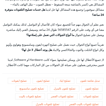
المشاكل هي (كسر بالشاشة نتيجة السقوط – تعطل الصوت – تبلل الهاتف بالماء –
مشاكل سوفتوير) وجميع هذه المشاكل لها حل لدينا.
هل خدمات تصليح التلفونات متوفرة
24 ساعة؟
نعم, نعلم أن الجوال مهم جداً للجميع, سواء كان للأعمال أو التواصل, لذلك يمكنك التواصل
معنا في أي وقت على الرقم 56585547 طوال 24 ساعة, وسيصل الفني إليك مباشرة
ويعمل على تصليح الجوال.
ما أنواع الجوالات التي نعمل على إصلاحها؟
تقريباً جميع أنواع الجوال, حيث نعمل على تصليح أجهزة ايفون وسامسونج وهواوي وأوبو
وكل انواع التابلت والنوت والجالاكسي والايباد.
هل يوجد أعطال لا حل لها؟
لا, جميع الأعطال لها حل, ويمكن تصليحها, سواء كانت Hardware او Software, لدينا
فنيين محترفين يعملون على صيانة كل الجوالات من كل الماركات مهما كانت الأعطال.
تبديل شاشة تلفون
تصليح ايباد
تصليح ايفون
تصليح ايفونات
تصليح تلفون
تصليح تلفون بالمنزل
تصليح تلفون سامسونج
تصليح تلفونات
تصليح تلفونات القصر
تصليح تلفونات بالبيت
تصليح تلفونات بالبيت القصر
تصليح تلفونات بالمنزل