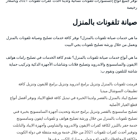
نوفر جميع أنواع إكسسوارات تلفونات نسائية ولدينا أحدث كفرات تلفونات 2021 وبأسعار
رخيصة
صيانة تلفونات بالمنزل
ما هي خدمات صيانة تلفونات بالمنزل؟ نوفر كافة خدمات تصليح وصيانة تلفونات بالمنزل
ونعمل من خلال ورشة تصليح تلفونات يجي البيت
ما هي أنواع خدمات صيانة تلفونات بالمنزل؟ نقدم كافة الخدمات في تصليح رامات هواتف
الايفون والسامسونج والاندرويد وتصليح فلاتات وشاشات الأجهزة الذكية وتركيب حماية
شاشة للتلفون ونقوم ب:
فرمتت تلفونات بالمنزل وتنزيل برامج اندرويد وتنزيل برامج للايفون وتنزيل كافة
تطبيقات السوشال ميديا
تصليح ايباد بالمنزل بالقصر ولدينا الخبرة في تبديل كافة قطع الايباد ونوفر أفضل أنواع
قطع الغيار الأصلية
تصليح سامسونج بالقصر وتنزيل برامج حديثة وتحديث أجهزة السامسونج بخبرة فني
تصليح تلفونات بالمنزل من خلال ورشة تصليح هواتف و تلفونات ايفون وسامسونج
خدمة حفر بالليزر لكافة كفرات الايفون والاندرويد والشاومي وأجهزة الايباد والتابلت
وتوفير أحدث كفرات تلفونات 2021 من خلال خدمة ورشه متنقلة في دولة الكويت
ولكافة المحافظات الجهراء و حولي و مبارك الكبير و غيرها