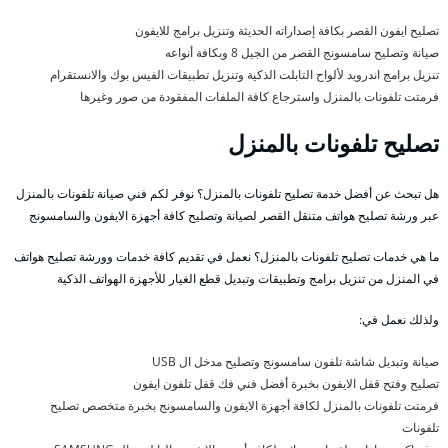
تصليح ايفون القصر بكافة إصداراته الحديثة وتنزيل برامج للايفون
صيانة وتصليح سامسونج القصر من الجيل 8 وبكافة أنواعه
تنزيل برامج اندرويد لألواح التابلت الذكية وتنزيل تطبيقات الفيس بوك والانستقرام
فرمتت تلفونات بالمنزل واسترجاع كافة الملفات المفقودة من صور وغيرها
تصليح تلفونات بالمنزل
هل تبحث عن أفضل خدمة تصليح تلفونات بالمنزل؟ نوفر لكم فني صيانة تلفونات بالمنزل
عبر ورشة تصليح هواتف متنقل القصر لصيانة وتصليح كافة أجهزة الايفون والسامسونج
ما هي خدمات تصليح تلفونات بالمنزل؟ نعمل في تقديم كافة خدمات وورشة تصليح هواتف
في المنزل من تنزيل برامج وتطبيقات وتبديل قطع الغيار للأجهزة الهواتف الذكية
ولذلك نعمل في:
صيانة وتبديل شاشة تلفون سامسونج وتصليح مدخل ال USB
تصليح وفتح قفل الايفون بخبرة أفضل فني فك قفل تلفون ايفون
فرمتت تلفونات بالمنزل لكافة أجهزة الايفون والسامسونج بخبرة متخصص تصليح
تلفونات