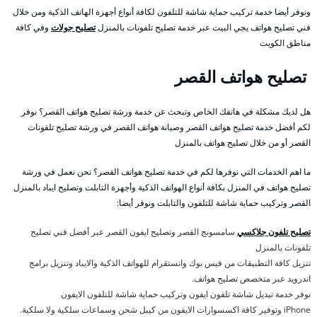
ونوفر أيضا خدمة تركيب حماية شاشة للتلفون لكافة أنواع أجهزة الهاتف الذكية ومن خلال
فني تصليح هواتف يجي البيت عبر خدمة تصليح تلفونات بالمنزل
تصليح جولات
وفي كافة
مناطق الكويت
تصليح هواتف القصر
هل لديك مشكلة في هاتفك الخاص وتبحث عن خدمة ورشة تصليح هواتف القصر؟ نوفر
لكم أفضل خدمة تصليح هواتف القصر وصيانة هواتف القصر في ورشة تصليح تلفونات
القصر أو من خلال تصليح هواتف بالمنزل
ما اهم الخدمات التي نوفرها لكم في خدمة تصليح هواتف القصر؟ نحن نعمل في ورشة
تصليح هواتف في المنزل بكافة أنواع الهواتف الذكية وأجهزة التابلت وتصليح ايباد بالمنزل
القصر وتركيب حماية شاشة للتلفون والتابلت ونوفر أيضا:
تصليح تلفون جلاكسي
سامسونج القصر وتصليح ايفون القصر عبر أفضل فني تصليح
تلفونات بالمنزل
تنزيل كافة التطبيقات من فيس بوك وانستقرام للهواتف الذكية والايباد وتنزيل برامج
اندرويد عبر متخصص تصليح هواتف.
نوفر خدمة تبديل شاشة تلفون ايفون وتركيب حماية شاشة للتلفون الايفون
iPhone وتوفير كافة اكسسوارات الايفون من كيبل شحن وسماعات سلكية ولا سلكية.