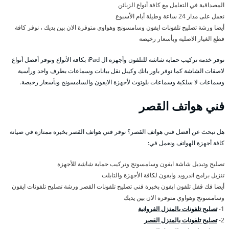
المصداقية في التعامل مع كافة أنواع الزبائن
نعمل على مدار 24 ساعة وطيلة أيام الأسبوع
أيضا ورشة تصليح تلفونات ايفون وسامسونج وهواوي متوفرة الان بين يديك ، نوفر كافة
قطع الغيار الاصلية وبأسعار رخيصة
نوفر خدمة تركيب حماية شاشة للتلفون وأجهزة ال iPad بكافة الأنواع ونوفر أفضل أنواع
لاصقات الشاشة كما نوفر باور بانك وكيبل نقل بيانات وسماعات بطرف واحد ورأسية
وسماعات لا سلكية وسماعات بلوتوث لأجهزة الايفون والسامسونج وبأسعار رخيصة.
فني هواتف القصر
هل تبحث عن أفضل فني هواتف القصر؟ نوفر فني هواتف القصر بخبرة ممتازة في صيانة
كافة أجهزة الهواتف ونعمل في:
تصليح وتبديل شاشة ايفون وسامسونج وتركيب حماية شاشة للأجهزة
تنزيل برامج اندرويد وايفون لكافة الأجهزة والتابلت
أيضا فك قفل تلفون ايفون بخبرة فني تصليح تلفونات القصر ورشة تصليح تلفونات ايفون
وسامسونج وهواوي متوفرة الان بين يديك
1-
تصليح تلفونات بالمنزل الفروانية
2-
تصليح تلفونات بالمنزل القصر