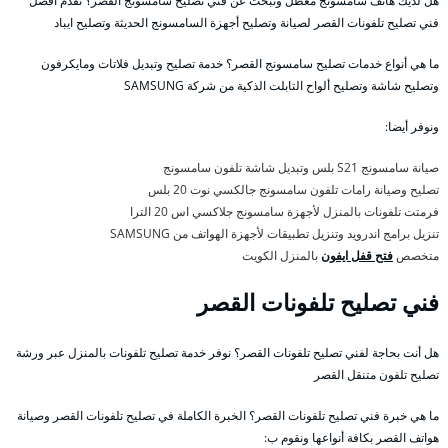
هل لديك هاتف سامسونج معطل وتبحث عن فني تصليح سامسونج القصر؟ نقدم أفضل
فني تصليح تلفونات القصر لصيانة وتصليح أجهزة السامسونج الحديثة وتصليح ايباد
ما هي أنواع خدمات تصليح سامسونج القصر؟ خدمة تصليح وتبديل فلاتات ومايكرفون
وتصليح شاشة وتصليح ألواح التابلت الذكية من شركة SAMSUNG
ونوفر أيضا:
صيانة سامسونج S21 بلس وتبديل شاشة تلفون سامسونج
تصليح وصيانة رامات تلفون سامسونج جالكسي نوت 20 بلس
فرمتت تلفونات بالمنزل لأجهزة سامسونج جلاكسي اس 20 الترا
تنزيل برامج اندرويد وتنزيل تطبيقات لأجهزة الهواتف من SAMSUNG
متخصص
فتح قفل ايفون
بالمنزل الكويت
فني تصليح تلفونات القصر
هل أنت بحاجة لفني تصليح تلفونات القصر؟ نوفر خدمة تصليح تلفونات بالمنزل عبر ورشة
تصليح تلفون متنقل القصر
ما هي خبرة فني تصليح تلفونات القصر؟ الخبرة الكاملة في تصليح تلفونات القصر وصيانة
هواتف القصر بكافة أنواعها ونقوم ب: