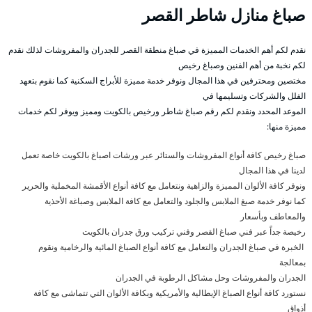
صباغ منازل شاطر القصر
نقدم لكم أهم الخدمات المميزة في صباغ منطقة القصر للجدران والمفروشات لذلك نقدم
لكم نخبة من أهم الفنين وصباغ رخيص
مختصين ومحترفين في هذا المجال ونوفر خدمة مميزة للأبراج السكنية كما نقوم بتعهد
الفلل والشركات وتسليمها في
الموعد المحدد ونقدم لكم رقم صباغ شاطر ورخيص بالكويت ومميز ويوفر لكم خدمات
مميزة منها:
صباغ رخيص كافة أنواع المفروشات والستائر عبر ورشات اصباغ بالكويت خاصة تعمل
لدينا في هذا المجال
ونوفر كافة الألوان المميزة والزاهية ونتعامل مع كافة أنواع الأقمشة المخملية والحرير
كما نوفر خدمة صبغ الملابس والجلود والتعامل مع كافة الملابس وصباغة الأحذية
والمعاطف وبأسعار
رخيصة جداً عبر فني صباغ القصر وفني تركيب ورق جدران بالكويت
الخبرة في صباغ الجدران والتعامل مع كافة أنواع الصباغ المائية والرخامية ونقوم
بمعالجة
الجدران والمفروشات وحل مشاكل الرطوبة في الجدران
نستورد كافة أنواع الصباغ الإيطالية والأمريكية وبكافة الألوان التي تتماشى مع كافة
أذواق