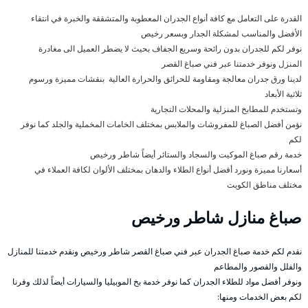
القدرة على التعامل مع كافة أنواع الجدران المعطوبة والمتشققة والخبرة في انتقاء
الأفضل والمناسب لمشكلة الجدار وبسعر رخيص
نوفر لكم للجدران بدون رائحة وسريع الجفاف بحيث لا يضطر العميل الى مغادرة
المنزل ونوفر خدمتنا عبر فني صباغ القصر
لدينا ورق جدران معالجة ومقاومة للحرائق والحرارة العالية بنقشات مميزة ورسوم
ثلاثية الأبعاد
وتستخدم للمطابخ المنزلية والمحلات التجارية
نؤمن أفضل الصباغ للمفروشات والملابس بمختلف الخامات المخملية والجلد كما نوفر
لكم
خدمة رقم صباغ الموكيت والسجاد والستائر أيضاً شاطر ورخيص
أسعارنا مميزة ونورد أفضل أنواع الطلاء والدهان بمختلف الألوان لكافة العملاء في
مختلف مناطق الكويت
صباغ منازل شاطر ورخيص
نقدم لكم خدمة صباغ الجدران عبر فني صباغ القصر شاطر ورخيص ونقدم خدمتنا للمنازل
والفلل والقصور والمطاعم
ونوفر أفضل مواد للطلاء الجدران كما نوفر خدمة بخ الموبيليا والسيارات أيضاً لذلك وفرنا
لكم بعض الخدمات ومنها: