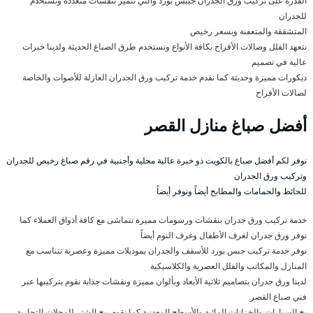
القدرة على تركيب ورق الجدران جيبس بورد والتي تتميز بنقشات متعددة وتستخدم
للجدران
المتشققة والمتعفنة وبسعر رخيص
نتعهد الفلل وصالات الأفراح بكافة الأنواع ونستخدم طرق الصباغ الحديثة ولدينا خبرات
عالية في تصميم
ديكورات مميزة وحديثة كما نقدم خدمة تركيب ورق الجدران العازلة للأصوات والخاصة
لصالات الأفراح
أفضل صباغ منازل القصر
نوفر لكم أفضل صباغ بالكويت ذو خبرة عالية محلية وأجنبية في رقم صباغ رخيص للجدران
وتركيب ورق الجدران
للحائط والحمامات والمطابخ أيضاً ونوفر أيضاً
خدمة تركيب ورق جدران بنقشات ورسومات مميزة تتماشى مع كافة أذواق العملاء كما
نوفر ورق جدران لغرف الأطفال وغرف النوم أيضاً
نوفر خدمة تركيب جبس بورد للأسقف والجدران بموديلات مميزة وعصرية تتناسب مع
المنازل والمكاتب والفلل العصرية والكلاسيكية
لدينا ورق جدران بتصاميم ثلاثية الأبعاد وبألوان مميزة ونقشات جذابة نقوم بتركيبها عبر
فني صباغ القصر
بخ السيارات والخزانات المائية والأسطح المعدنية كما نقوم ببخ الشتر للمحلات التجارية