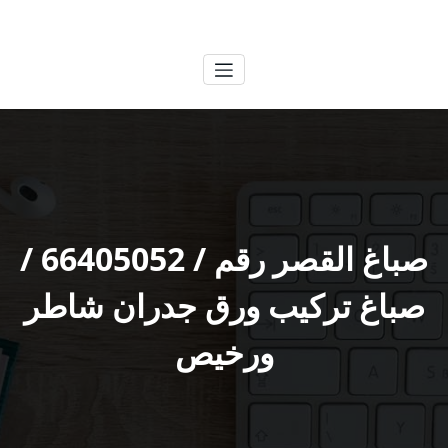
لتجاوز
الكويتية
خدمات وظائف بالكويت
لى
لمحتوى
صباغ القصر رقم / 66405052 /
صباغ تركيب ورق جدران شاطر
ورخيص