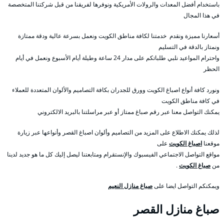
باستخدام أفضل المعدات والرولات الأمريكية ونوفرها لفريقنا من قبل شركتنا المتخصصة
في هذا المجال
أسعارنا مميزة ونقدم خدمتنا لكافة مناطق الكويت ونعمل بسرعة عالية ودقة ممتازة
ونمتاز بالدقة في التسليم
واحترام المواعيد نلبي طلباتكم على مدار 24 ساعة وطيلة أيام الأسبوع ونعمل في أيام
الحظر
ونورد كافة أنواع اصباغ الكويت وورق للجدران بكافة التصاميم والألوان المتعددة للعملاء
في كافة مناطق الكويت
يمكنك التواصل معنا عبر رقم صباغ ممتاز أو عبر مراسلتنا بالبريد الالكتروني
لذلك يمكنك الاطلاع على المزيد من التصاميم وألوان اصباغ القصر وأنواعها عبر زيارة
موقعنا
اصباغ الكويت
على
مواقع التواصل الاجتماعي الفيسبوك والإنستقرام ومتابعتنا ليصل إليك كل ما هو جديد لدينا
من
صباغ الكويت
.
ويمكنكم التواصل ايضا على
صباغ منازل النعيم
صباغ منازل القصر