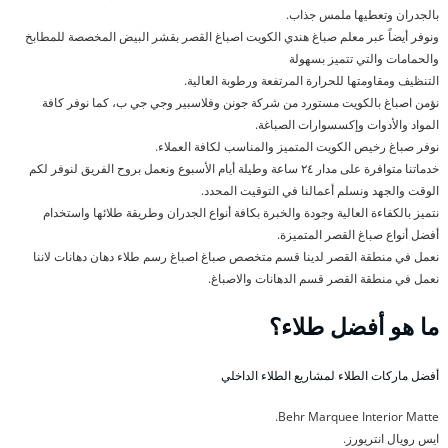
بالجدران وتعطيها ملمس جذاب.
ونوفر أيضاً عبر معلم صباغ هندي الكويت اصباغ القصر بقشر البيض المخصصة للمطابخ
والحمامات والتي تتميز بسهولة
التنظيف ومقاومتها للحرارة المرتفعة ورطوبة العالية.
نؤمن اصباغ بالكويت مستورد من شركة جونن وفلاسبير وجي جي ب، كما نوفر كافة
المواد والأدوات وإكسسوارات الصباغة.
نوفر صباغ رخيص الكويت المتميز والمناسب لكافة العملاء.
خدماتنا متوافرة على مدار ٢٤ ساعة وطيلة أيام الأسبوع ونعمل بروح الفريق لنوفر لكم
الوقت والجهد ونسلم أعمالنا في التوقيت المحدد.
نتميز بالكفاءة العالية وجودة والخبرة بكافة أنواع الجدران وطريقة طلائها واستخدام
أفضل أنواع صباغ القصر المتميزة.
نعمل في منطقة القصر لدينا قسم متخصص صباغ اصباغ رسم طلاء دهان دهانات لاننا
نعمل في منطقة القصر قسم الدهانات والاصباغ.
ما هو أفضل طلاء؟
أفضل ماركات الطلاء لمشاريع الطلاء الداخلي
Behr Marquee Interior Matte.
ايس رويال انتريورز.