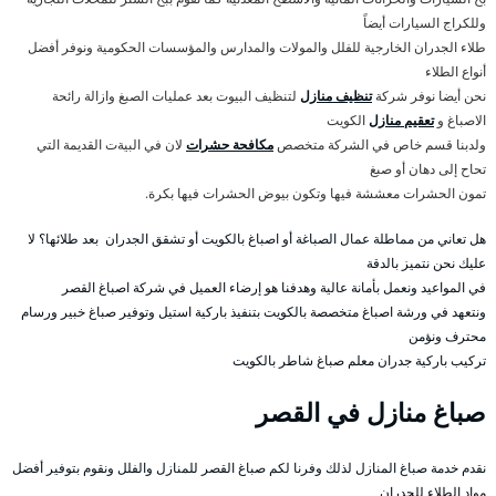
وللكراج السيارات أيضاً
طلاء الجدران الخارجية للفلل والمولات والمدارس والمؤسسات الحكومية ونوفر أفضل
أنواع الطلاء
نحن أيضا نوفر شركة
تنظيف منازل
لتنظيف البيوت بعد عمليات الصبغ وازالة رائحة
الاصباغ و
تعقيم منازل
الكويت
ولدبنا قسم خاص في الشركة متخصص
مكافحة حشرات
لان في البيةت القديمة التي
تحاح إلى دهان أو صبغ
تمون الحشرات معششة فيها وتكون بيوض الحشرات فيها بكرة.
هل تعاني من مماطلة عمال الصباغة أو اصباغ بالكويت أو تشقق الجدران بعد طلائها؟ لا
عليك نحن نتميز بالدقة
في المواعيد ونعمل بأمانة عالية وهدفنا هو إرضاء العميل في شركة اصباغ القصر
ونتعهد في ورشة اصباغ متخصصة بالكويت بتنفيذ باركية استيل وتوفير صباغ خبير ورسام
محترف ونؤمن
تركيب باركية جدران معلم صباغ شاطر بالكويت
صباغ منازل في القصر
نقدم خدمة صباغ المنازل لذلك وفرنا لكم صباغ القصر للمنازل والفلل ونقوم بتوفير أفضل
مواد الطلاء للجدران