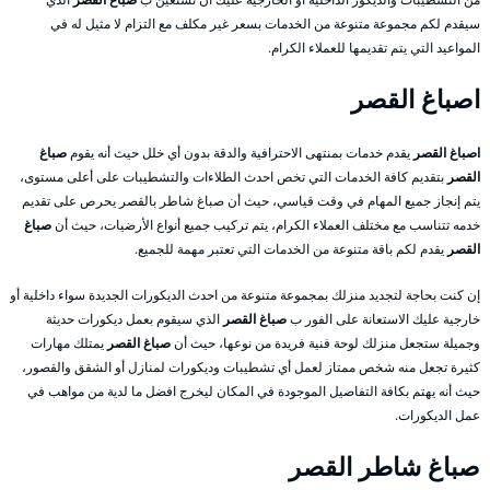
سيقدم لكم مجموعة متنوعة من الخدمات بسعر غير مكلف مع التزام لا مثيل له في
المواعيد التي يتم تقديمها للعملاء الكرام.
اصباغ القصر
اصباغ القصر
يقدم خدمات بمنتهى الاحترافية والدقة بدون أي خلل حيث أنه يقوم
صباغ
القصر
بتقديم كافة الخدمات التي تخص احدث الطلاءات والتشطيبات على أعلى مستوى،
يتم إنجاز جميع المهام في وقت قياسي، حيث أن صباغ شاطر بالقصر يحرص على تقديم
خدمه تتناسب مع مختلف العملاء الكرام، يتم تركيب جميع أنواع الأرضيات، حيث أن
صباغ
القصر
يقدم لكم باقة متنوعة من الخدمات التي تعتبر مهمة للجميع.
إن كنت بحاجة لتجديد منزلك بمجموعة متنوعة من احدث الديكورات الجديدة سواء داخلية أو
خارجية عليك الاستعانة على الفور ب
صباغ القصر
الذي سيقوم بعمل ديكورات حديثة
وجميلة ستجعل منزلك لوحة فنية فريدة من نوعها، حيث أن
صباغ القصر
يمتلك مهارات
كثيرة تجعل منه شخص ممتاز لعمل أي تشطيبات وديكورات لمنازل أو الشقق والقصور،
حيث أنه يهتم بكافة التفاصيل الموجودة في المكان ليخرج افضل ما لدية من مواهب في
عمل الديكورات.
صباغ شاطر القصر