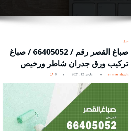
صباغ
صباغ القصر رقم / 66405052 / صباغ
تركيب ورق جدران شاطر ورخيص
بواسطة ammar
مارس 12, 2021
0