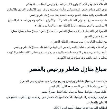
العملاء كما نوفر لكم كاتولوج لاختيار الصباغ رخيص المناسب لذوقكم
نوفر لكم صباغ رخيص البلاستيكي وبأنواع مختلفة ونوفر منها الكوارتز العادي والكوارتز
المطاطي والبلاستيك اللامع ونصف لمعة أيضاً صباغ شاطر ورخيص
نقدم خدمة صباغ الجدران السلالم للشركات والأبراج السكنية ونقوم باستخدام الصباغ
الايبوكسي والذي يستخدم عادةً للطلاء جدران السلالم والأدراج
الخبرة في التعامل عبر فني صباغ القصر لدينا صباغ جدران صباغ بيبان صباع سياج
صباغ جدران السور
مع الطينة اليابانية والتي تستخدم للطلاء الجدران
والأسقف وتغطي مشاكل الجدران من الرطوبة والتشققات صباغ شاطر ورخيص
أسعارنا مميزة ونوفر لكم خدمات صباغين مميزة وعديدة ونغطي كافة مناطق الكويت
معلم باركيه والدهانات صباغ باركيه الكويت ,
صباغ منازل شاطر ورخيص بالقصر
هل تبحث عن صباغ شاطر ورخيص وسريع وخبرة في صباغ رخيص الجدران
والمفروشات؟ لا داعي للبحث بعد الآن لذلك ليس
عليك سوى التواصل معنا لنرسل إليك أفضل صباغ القصر
تركيب باركيه جدرات ارضيات احدث الموديلات اتصل في ارقام صباغ بالكويت ةتمتع في
الالوان والدهانات
ايطالية المانية احدث استيل الصبغ لعام 2021 .