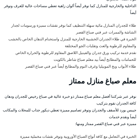
الداخلية والخارجية للمنازل كما نوفر أيضاً ألوان زاهية تعطي مساحات عالية للغرف ونوفر
أيضاً
طلاء للجدران المنازل مائية سهلة التنظيف كما نوفر نقشات مميزة ورسومات لجدار
الشاشة والممرات عبر فني صباغ القصر
الخبرة في طلاء الجدران الخشبية الخارجية للمنزل واستخدام الدهان الخاص بالخشب
والمقاوم للرطوبة والعث وتقلبات الجو المختلفة
نقدم خدمة تركيب ورق جدران والفينيل اللاصق المقاوم للرطوبة والحرارة الخاص
للحمامات والمطابخ أيضاً بيد معلم صباغ شاطر بالكويت
طلاء الأبواب وبخ الموبيليا وغرف النوم والمطابخ أيضاً عبر فني صباغ القصر
معلم صباغ منازل ممتاز
نوفر عبر شركتنا أفضل معلم صباغ ممتاز ذو خبرة عالية في صباغ رخيص للجدران ودهان
كافة الجدران نقوم بتركيب
جيبس بورد للأسقف والجدران ونوفر تصاميم مميزة تعطي ديكور جذاب للمحلات والمكاتب
أيضاً ونقدم خدمات
مميزة عبر فني صباغ القصر ممتاز ومنها:
الخبرة في التعامل مع كافة أنواع الصباغ الأوروبية ونوفر نقشات مخملية مميزة