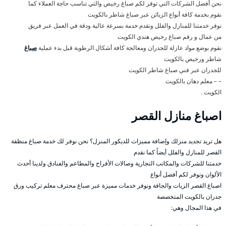
نحن أفضل الشركات التي توفر لكم صباغ رخيص والتي تناسب حاجة العملاء كما
نقوم بخدمة كافة أنواع الزبائن عبر صباغ شاطر بالكويت
نوفر خدمتنا للمنازل والفلل ونقدم خدمة بسرعة عالية ودقة في العمل عبر فريق
من عمال و رقم صباغ رخيص هندي الكويت
نقوم بوضع مواد عازلة للجدران ومعالجة كافة أشكال الرطوبة قبل بدء عملية
صباغ
شاطر ورخيص بالكويت
للجدران عبر فني صباغ شاطر الكويت
– – معلم دهان بالكويت
الكويت .
اصباغ منازل القصر
هل تريد تجديد منزلك وإضافة مميزات للديكور المنزل؟ نحن نوفر لك خدمة صباغ منظقة
القصر للمنازل والفلل أيضاً كما نقدم
خدمتنا للشركات والمكاتب التجارية وصالات الأفراح والمطاعم والفنادق ولدينا أحدث
الألوان ونوفر لكم أفضل أنواع
اصباغ القصر الزيات والجافة ونوفر خدمات مميزة عبر صباغ محترف معلم تركيب ورق
جدران بالكويت المتخصصة
في هذا المجال وهي: