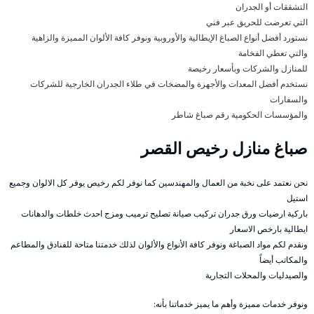
التشققات أو الجدران
التي تعرضت للحريق عبر فني
نستورد أفضل أنواع الصباغ الإيطالية والأوروبية ونوفر كافة الألوان المميزة والزاهية
والتي تعطي الفخامة
للمنازل والشركات وبأسعار رخيصة
نستخدم أفضل المعدات والأجهزة والمضخات في طلاء الجدران الخارجية للشركات
والسفارات
والمؤسسات الحكومية رقم صباغ شاطر
صباغ منازل رخيص القصر
نحن نعتمد على نخبة من العمال والمهندسين كما نوفر لكم رخيص يوفر كل الالوان وجميع
استيل
باركية ارضيات ورق جدران تركيب صيانة تصليح ترميب ومزج احدث خلطات والدهانات
ايطالية بارخص الاسعار
ونقدم لكم مواد الصباغة ونوفر كافة الأنواع والألوان لذلك خدمتنا متاحة للفنادق والمطاعم
والمكاتب أيضاً
والصيدليات والمحلات التجارية
ونوفر خدمات مميزة وأهم ما يميز خدماتنا بأنه: