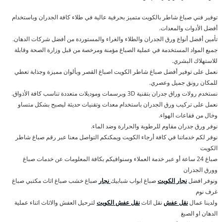
توفير فني صباغ شاطر بالكويت متميز بحرفية عالية في طلاء كافة الجدران وباستخدام
أفضل الأدوات والمعدات.
تأمين أفضل أنواع ورق الجدران والطلاء والغراء والمستوردة من أفضل شركات الدهان.
جميع المواد المستخدمة في عملية الصباغ مؤمنة ومرخصة من قبل وزارة الصحة وقابلة
للاستهلاك البشري.
نعمل على توفير أفضل صباغ شاطر الكويت اصباغ القصر وبألوان مميزة وجذابة تعطي
للمكان رونق جميل وعصري.
نستخدم رولات وراق جدران بتقنية 3D وبرسمات وموديلات متعددة تناسب كافة الأذواق.
نعمل على تركيب ورق الجدران باستخدام معدات وتقنيات حديثة ليصبح بشكل متساو
وخال من فقاعات الهواء.
نوفر ورق جدران مقاوم للرطوبة والحرارة وضد الماء.
نوفر لكم خدماتنا في كافة أرجاء الكويت ويمكنكم التواصل معنا عبر رقم صباغ شاطر
الكويت
صباغ 24 ساعة أو عبر خدمة العملاء وسنوافيكم بكافة المعلومات عن خدمات صباغ
وورق الجدران
ونوفر افضل
نجار الكويت
صباغ ابواب شبابيك
نجار
صباغ خشب صباغ اثاث مكتبي صباغ
غرف نوم
ولدينا عمال
نقل عفش
نقل اثاث
نقل عفش الكويت
لترحيل العفش والاثاث اثناء عملية
الدهان او الصبغ