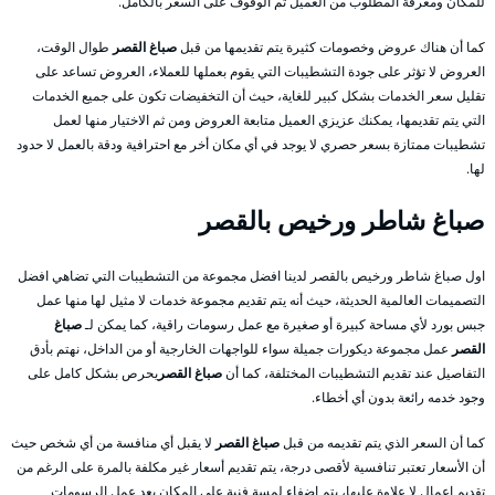
للمكان ومعرفة المطلوب من العميل ثم الوقوف على السعر بالكامل.
كما أن هناك عروض وخصومات كثيرة يتم تقديمها من قبل
صباغ القصر
طوال الوقت،
العروض لا تؤثر على جودة التشطيبات التي يقوم بعملها للعملاء، العروض تساعد على
تقليل سعر الخدمات بشكل كبير للغاية، حيث أن التخفيضات تكون على جميع الخدمات
التي يتم تقديمها، يمكنك عزيزي العميل متابعة العروض ومن ثم الاختيار منها لعمل
تشطيبات ممتازة بسعر حصري لا يوجد في أي مكان أخر مع احترافية ودقة بالعمل لا حدود
لها.
صباغ شاطر ورخيص بالقصر
اول صباغ شاطر ورخيص بالقصر لدينا افضل مجموعة من التشطيبات التي تضاهي افضل
التصميمات العالمية الحديثة، حيث أنه يتم تقديم مجموعة خدمات لا مثيل لها منها عمل
جبس بورد لأي مساحة كبيرة أو صغيرة مع عمل رسومات راقية، كما يمكن لـ
صباغ
القصر
عمل مجموعة ديكورات جميلة سواء للواجهات الخارجية أو من الداخل، نهتم بأدق
التفاصيل عند تقديم التشطيبات المختلفة، كما أن
صباغ القصر
يحرص بشكل كامل على
وجود خدمه رائعة بدون أي أخطاء.
كما أن السعر الذي يتم تقديمه من قبل
صباغ القصر
لا يقبل أي منافسة من أي شخص حيث
أن الأسعار تعتبر تنافسية لأقصى درجة، يتم تقديم أسعار غير مكلفة بالمرة على الرغم من
تقديم اعمال لا علاوة عليها، يتم إضفاء لمسة فنية على المكان بعد عمل الرسومات