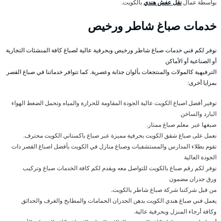
بواسطة عمال
نقل عفش هندي
بالكويت.
خدمات صباغ شاطر ورخيص
نوفر لكم فني خدمات صباغ شاطر ورخيص وبحرفية عالية لصباغ كافة المنشئات التجارية
أو الصناعية أو الأماكن
الترفيهية كالمولات والمنتجعات بألوان جذابة وعصرية. كما تتوافر خدماتنا في صباغ القصر
بمزايا أخرى:
توفير أفضل اصباغ الكويت عالية الجودة المقاومة للحرارة والمياه وتحمل الضغط الهواء
البارد والساخن
صبغها عبر معلم صباغ ممتاز.
نعمل على صباغ شقق الكويت بحرفية مميزة عبر صباغ باكستاني الكويت محترف.
نقوم بطلاء المدارس والمستشفيات وصباغ منازل في الكويت بأفضل اصباغ القصر ذات
الجودة العالية
نوفر لكم رقم صباغ بالكويت للتواصل معه ويقدم لكم كافة الخدمات صباغ وتركيب
ورق جدران مضمون
من قبل شركتنا شركة صباغ شاطر بالكويت.
يعمل فني صباغ هندي الكويت بدهن الجدران الحمامات والمطابخ والغرف والحدائق
وكافة أرجاء المنزل وبحرفية عالية.