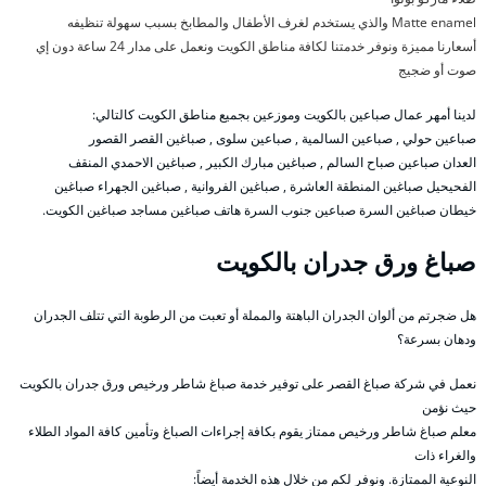
Matte enamel والذي يستخدم لغرف الأطفال والمطابخ بسبب سهولة تنظيفه
أسعارنا مميزة ونوفر خدمتنا لكافة مناطق الكويت ونعمل على مدار 24 ساعة دون إي
صوت أو ضجيج
لدينا أمهر عمال صباعين بالكويت وموزعين بجميع مناطق الكويت كالتالي:
صباعين حولي , صباعين السالمية , صباعين سلوى , صباغين القصر القصور
العدان صباعين صباح السالم , صباغين مبارك الكبير , صباغين الاحمدي المنقف
الفحيحيل صباغين المنطقة العاشرة , صباغين الفروانية , صباغين الجهراء صباغين
خيطان صباغين السرة صباعين جنوب السرة هاتف صباغين مساجد صباغين الكويت.
صباغ ورق جدران بالكويت
هل ضجرتم من ألوان الجدران الباهتة والمملة أو تعبت من الرطوبة التي تتلف الجدران
ودهان بسرعة؟
نعمل في شركة صباغ القصر على توفير خدمة صباغ شاطر ورخيص ورق جدران بالكويت
حيث نؤمن
معلم صباغ شاطر ورخيص ممتاز يقوم بكافة إجراءات الصباغ وتأمين كافة المواد الطلاء
والغراء ذات
النوعية الممتازة. ونوفر لكم من خلال هذه الخدمة أيضاً: