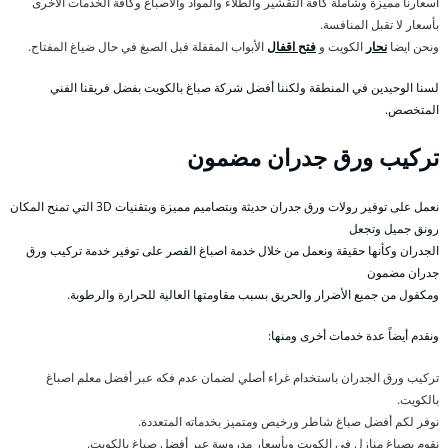
أسعارنا مميزة وشاملة كافة التقشير والطلاء والمواد والاصباغ وكافة الخدمات الأخرى
بأسعار لا تقبل المنافسة.
ونحن ايضا
نحار
الكويت و
فتح اقفال
الأبواب المقفلة فبل الصبغ في حال ضياغ المفتاح.
لسنا الوحيدين في المنطقة ولكننا أفضل شركة صباغ بالكويت بفضل فريقنا الفني
المتخصص.
تركيب ورق جدران مضمون
نعمل على توفير رولات ورق جدران حديثة وبتصاميم مميزة وبتقنيات 3D التي تمنح المكان
رونق جميل وتجعل
الجدران وكأنها حقيقة ونعمل من خلال خدمة اصباغ القصر على توفير خدمة تركيب ورق
جدران مضمون
ومكفول من جميع الأضرار والحريق بسبب مقاومتها العالية للحرارة والرطوبة.
ونقدم أيضاً عدة خدمات أخرى ومنها:
تركيب ورق الجدران باستخدام غراء أصلي لضمان عدم فكه عبر أفضل معلم اصباغ
بالكويت.
نوفر لكم أفضل صباغ شاطر ورخيص ومتميز بخدماته المتعددة.
نقوم بصباغ منازل في الكويت وبأسعار مدروسة عبر أفضل صباغ بالكويت.