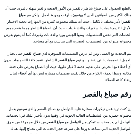
بالطبع الحصول على صباغ شاطر بالقصر من الأمور الصعبة والغير سهلة بالمرة، حيث أن
هناك الكثير من الصباغين الذين لا يهتمون بالوقت وجودة العمل، ولكن مع
صباغ
القصر
الأمر مختلف بالكامل، حيث أنه يمتلك مجموعة كبيرة من المهارات تجعله الاختيار
الأمثل لتقديم خدمات الديكورات والتشطيبات، حيث أن الصباغ الشاطر هو ما يقدم جميع
الخدمات التي تخص التشطيبات ومنها الجبس بورد والدهانات وغيرها، كما أنه يقوم بعرض
مجموعة متنوعة من التصميمات الحصرية التي تتناسب مع أي مساحة.
يتم التحدث مع العميل ومن ثم عرض التصميمات المتوفرة لدي
صباغ القصر
حتى يختار
العميل التصميمات التي يفضلها، ويقوم
صباغ القصر
الشاطر بتنفيذ كافة التصميمات بدون
أي أخطاء مع الحرص على تقديم خدمه لا غبار عليها، حيث أن الصباغ يحرص على حفظ
مكانته وسط العملاء الكرام من خلال تقديم تصميمات ممتازة ليس بها أي أخطاء لتنال
رضاء كافة العملاء.
رقم صباغ بالقصر
إن كنت تريد عمل ديكورات ممتازة عليك التواصل مع صباغ بالقصر والذي سيقوم بعمل
مجموعة حصرية من التشطيبات العالية الجودة في وقتها بدون تأخير عليك في الخدمات،
التواصل لم يعد معقد، ستتمكن من التواصل مع
صباغ القصر
من خلال مجموعة من طرق
التواصل الحديثة التي تساعد بدورها على سرعة حجز الخدمات التي تحتاج إليها، هناك