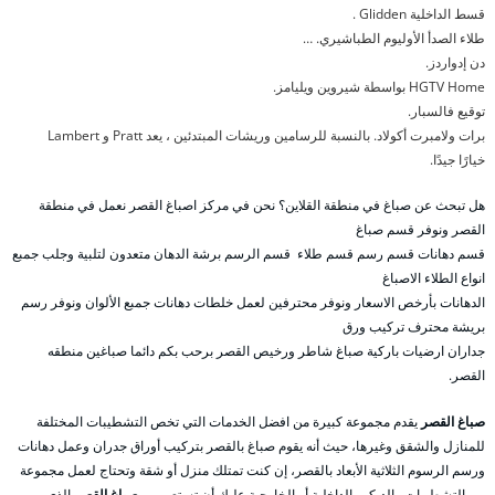
قسط الداخلية Glidden .
طلاء الصدأ الأوليوم الطباشيري. …
دن إدواردز.
HGTV Home بواسطة شيروين ويليامز.
توقيع فالسبار.
برات ولامبرت أكولاد. بالنسبة للرسامين وريشات المبتدئين ، يعد Pratt و Lambert
خيارًا جيدًا.
هل تبحث عن صباغ في منطقة القلاين؟ نحن في مركز اصباغ القصر نعمل في منطقة
القصر ونوفر قسم صباغ
قسم دهانات قسم رسم قسم طلاء قسم الرسم برشة الدهان متعدون لتلبية وجلب جمبع
انواع الطلاء الاصباغ
الدهانات بأرخص الاسعار ونوفر محترفين لعمل خلطات دهانات جمبع الألوان ونوفر رسم
بريشة محترف تركيب ورق
جداران ارضيات باركية صباغ شاطر ورخيص القصر برحب بكم دائما صباغين منطقه
القصر.
صباغ القصر
يقدم مجموعة كبيرة من افضل الخدمات التي تخص التشطيبات المختلفة
للمنازل والشقق وغيرها، حيث أنه يقوم صباغ بالقصر بتركيب أوراق جدران وعمل دهانات
ورسم الرسوم الثلاثية الأبعاد بالقصر، إن كنت تمتلك منزل أو شقة وتحتاج لعمل مجموعة
من التشطيبات والديكور الداخلية أو الخارجية عليك أن تستعين ب
صباغ القصر
الذي