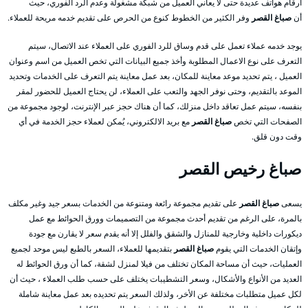
أرقام هواتف عديدة حتى لا يعاني العميل من شبكة مشغولة وعدم الرد الفوري، حيث
أن
صباغ القصر
وفر الكثير من الخطوط كنوع من الحرص على تقديم خدمه مريحة للعملاء.
يوجد خدمه عملاء تعمل على قدم وساق للرد الفوري على العملاء عند الاتصال، سيتم
التعرف على نوع الاعمال المطلوبة وأخذ جميع البيانات التي تخص العميل من اسم وعنوان
العميل ، يتم تحديد موعد معاينة للمكان، بعد عمل معاينة يتم التعرف على الخدمات وتحديد
الموعد بالتقديم، وحتى نوفر الجهد والتعب على العملاء، لن يحتاج العميل للحضور لمقر
بنفسه، سيتم عمل تعاقد داخل منزلك، كما أن هناك حجز عبر الإنترنت، لوجود مجموعة من
الصفحات التي تخص
صباغ القصر
مع بريد الالكتروني، يُمكن لعملاء حجز الخدمة في أي
وقت دون قلق.
صباغ رخيص القصر
يسعى
صباغ القصر
على تقديم مجموعة رائعة ومتنوعة من الخدمات بسعر جيد وغير مكلف
بالمرة، على الرغم من تقديم أحدث مجموعة من التصميمات وورق الحوائط مع عمل
ديكورات داخلية وخارجية للمنازل والشقق والفلل إلا أنه يقدم سعر لا يقارن مع جودة
وإتقان الخدمات التي يقوم
صباغ القصر
بتقديمها للعملاء، السعر بالطبع ليس موحد لجميع
العمليات، حيث أن مساحة المكان تختلف من فيلا لمنزل لشقة، كما أن ورق الحوائط له
العديد من الأنواع والأشكال، وسعر التشطيبات يختلف على حسب طلب العملاء ، حيث أن
لكل عميل متطلبات مختلفة عن الأخر، ولذلك السعر يتم تحديده بعد عمل معاينة شاملة