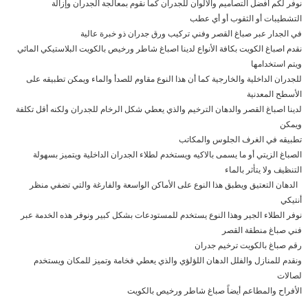
نوفر لكم أفضل التصاميم والألوان للجدران كما نقوم بمعالجة الجدران وإزالة
التشطيبات أو الثقوب أو أي عطب
في الجدار عبر صباغ القصر وفني تركيب ورق جدران ذو خبرة عالية
نقدم اصباغ الكويت بكافة الأنواع لدينا اصباغ شاطر ورخيص بالكويت البلاستيكي المائي
ويتم استخدامها
للجدران الداخلية والخارجية كما أن هذا النوع مقاوم للصدأ والماء ويمكن تطبيقه على
الأسطح المعدنية
لدينا اصباغ القصر والدهان الترخيم والذي يعطي شكل الرخام للجدران ولكنه أقل تكلفة
ويمكن
تطبيقه في الغرف الجلوس والمكاتب
الصباغ الزيتي أو ما يسمى بالاكيه ويستخدم لطلاء الجدران الداخلية ويتميز بسهولة
التنظيف ولا يتأثر بالماء
الدهان التعتيق ويطبق هذا النوع على الأماكن الواسعة والفارغة والتي تضفي منظر
أنتيكي
نوفر الطلاء الجير وهذا النوع يستخدم للمستودعات بشكل كبير ونوفر هذه الخدمة عبر
فني صباغ منطقة القصر
رقم صباغ بالكويت ترخيم جدران
ونقدم للمنازل والفلل الدهان اللؤلؤي والذي يعطي فخامة وتميز للمكان ويستخدم
لصالات
الأفراح والمطاعم أيضاً صباغ شاطر ورخيص بالكويت