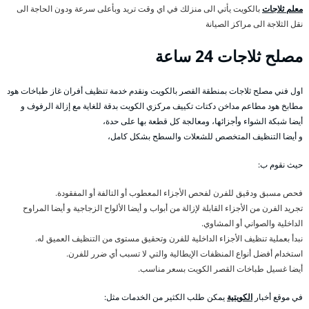
معلم ثلاجات
بالكويت يأتي الى منزلك في اي وقت تريد وبأعلى سرعة ودون الحاجة الى
نقل الثلاجة الى مراكز الصيانة
مصلح ثلاجات 24 ساعة
اول فني مصلح ثلاجات بمنطقة القصر بالكويت ونقدم خدمة تنظيف أفران غاز طباخات هود
مطابخ هود مطاعم مداخن دكتات تكييف مركزي الكويت بدقة للغاية مع إزالة الرفوف و
أيضا شبكة الشواء وأجزائها، ومعالجة كل قطعة بها على حدة،
و أيضا التنظيف المتخصص للشعلات والسطح بشكل كامل،
حيث نقوم ب:
فحص مسبق ودقيق للفرن لفحص الأجزاء المعطوب أو التالفة أو المفقودة.
تجريد الفرن من الأجزاء القابلة لإزالة من أبواب و أيضا الألواح الزجاجية و أيضا المراوح
الداخلية والصواني أو المشاوي.
نبدأ بعملية تنظيف الأجزاء الداخلية للفرن وتحقيق مستوى من التنظيف العميق له.
استخدام أفضل أنواع المنظفات الإيطالية والتي لا تسبب أي ضرر للفرن.
أيضا غسيل طباخات القصر الكويت بسعر مناسب.
في موقع أخبار
الكويتية
يمكن طلب الكثير من الخدمات مثل: