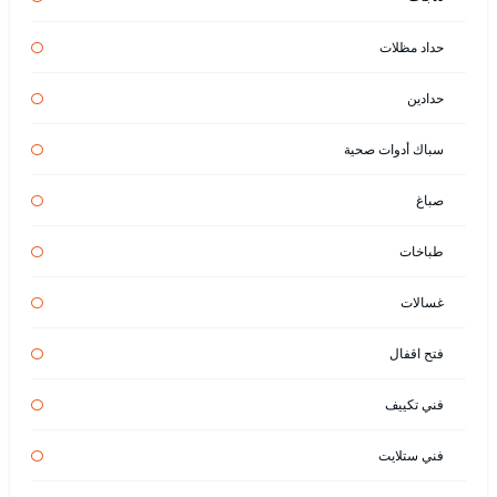
حداد مظلات
حدادين
سباك أدوات صحية
صباغ
طباخات
غسالات
فتح اقفال
فني تكييف
فني ستلايت