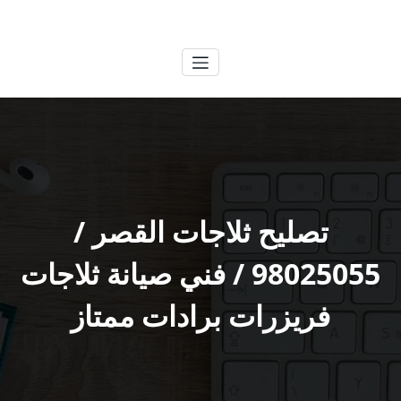
لتجاوز
الكويتية
خدمات وظائف بالكويت
لى
لمحتوى
تصليح ثلاجات القصر /
98025055 / فني صيانة ثلاجات
فريزرات برادات ممتاز