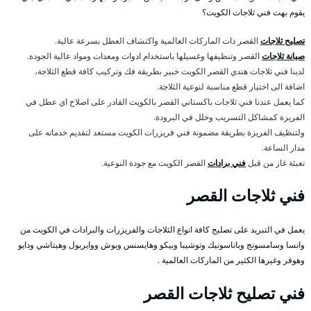
يقوم بهت فني ثلاجات الكويت؟
تصليح ثلاجات
القصر ذات الماركات العالمية واكتشاف العطل بسرعة عالية.
صيانة ثلاجات
القصر وتنظيفها وغسيلها باستخدام ادوات ومعدات ومواد عالية الجودة.
لدينا فني ثلاجات هندي القصر الكويت خبير بطريقة فك وتركيب كافة قطع الثلاجة،
اضافة الى اختيار قطع مناسبة لنوعية الثلاجة.
كما يعمل عندنا فني ثلاجات باكستاني القصر بالكويت القادر على اصلاح اي عطل في
الفريزة كمشاكل التسريب وخلل في البرودة.
ولتنظيف الفريزة بطريقة مضمونة فني فريزرات الكويت مستعد لتقديم خدماته على
مدار الساعة.
تعبئة غاز من قبل
فني برادات
القصر الكويت مع جودة النوعية.
فني ثلاجات القصر
يعمل في التبريد على تصليح كافة انواع الثلاجات والفريزرات والبرادات في الكويت من
وانسا وسامسونج وباناسونيك وتوشيبا وبيكو وهايسنس وبوش ووايربول وهيتاشي ودايو
وهوفر وغيرها الكثير من الماركات العالمية .
فني تصليح ثلاجات القصر