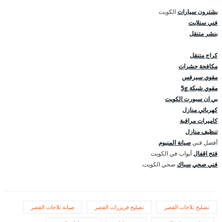
يشترون سيارات
الكويت
فني ستلايت
بنشر متنقل
كراج متنقل
مكافحة حشرات
مقوي سيرفس
مقوي شبكة 5g
بي ان سبورت الكويت
كهربائي منازل
كاميرات مراقبة
تنظيف منازل
أفضل فني
صيانة المنيوم
فتح اقفال
أبواب في الكويت
فني صحي
سباك
صحي الكويت.
تصليح ثلاجات القصر
تصليح فريزرات القصر
صيانة ثلاجات القصر