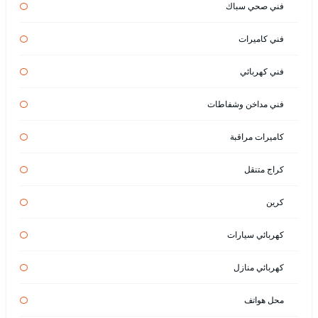
فني صحي سباك
فني كاميرات
فني كهربائي
فني مداخن وشفاطات
كاميرات مراقبة
كراج متنقل
كرين
كهربائي سيارات
كهربائي منازل
محل هواتف