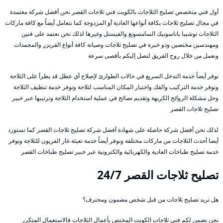
أول فني متخصص تصليح الثلاجات بالكويت فني ثلاجات القصر نحن أفضل شركة معتمدة
في مجال تصليح ثلاجات بكافة أنواعها العادية أو المزدوجة كما نتعامل أيضاً مع كافة ماركات
الثلاجات توشيبا باناسونيك السامسونغ والفيستل وغيرها لذلك نحن نعتمد على فنين
ومهندسين مختصين وذو خبرة في تصليح ثلاجات وصيانة كافة أنواع الفريزر والمجمدات
ونعمل من خلال روح الفريق لنصل إليكم بأقصى سرعة
نوفر أيضاً خدمة التدخل السريع في حالات الطوارئ لإصلاح أي عطل قد يطرأ على الثلاجة
ونوفر خدمة التركيب والفك واختيار المكان المناسب لثلاجة ونوفر خدمة تنظيف الثلاجة
وحل مشكلة الروائح الكريهة وتقديم نصائح في عملية استخدام الثلاجة وترتيبها عبر خبير
تصليح ثلاجات القصر
لذلك نحن أفضل شركة حاصلة على شهادة أفضل شركة تصليح ثلاجات القصر كما نستورد
أيضا أحدث الثلاجات من ماركات مختلفة ونوفر أيضاً خدمة تعبئة غاز الفريون للثلاجة ونوفر
خدمة تصليح طباخات العادية والكهربائية والكترونية عبر خبير تصليح طباخات القصر
تصليح ثلاجات القصر 24/7
هل تريد تصليح ثلاجات من قبل شخص مضمون ومحترف؟
نحن نضمن لكم فني ثلاجات الكويت المختص بأعمال الثلاجات فالاستعمال المتكرر