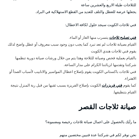
للثلاجات طيلة الاربع والعشرين ساعة
يجعلها عرضة للعطل والتلف للعديد من القطع الاستهلاكية في البراد.
فني ثلاجات الكويت سيجد حلول لكافة الاعطال:
فني تصليح ثلاجات
يتسرب منها الغاز أو الماء.
القيام بصيانة ثلاجات لم تعد تبرد كما يجب دون وجود سبب معروف أو عطل واضح لذلك
يقوم فني ثلاجات هندي الكويت
بالقيام بعملية فحص وصيانة للثلاجة وهذا يتم من خلال ورشات صيانة دورية تنظمها
شركتنا وتقدمها لزبائننا الكرام على مدار الساعة.
فني ثلاجات باكستاني الكويت يقوم بإصلاح اعطال المواسير والانابيب لأسباب الصدأ أو
الاهتراء.
كما يقوم
فني فريزرات
الكويت بإصلاح الفريزة بسبب ثقبها من قبل ربة المنزل نتيجة
القيام بتنظيفها.
صيانة ثلاجات القصر
ما رأيك بالحصول على اعمال صيانة ثلاجات رخيصة ومضمونة؟
نحن نوفر لكم في شركتنا عدة فنيين مختصين منهم