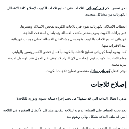
نحن نضمن لكم
فني كهربائي
للثلاجات فني تصليح ثلاجات الكويت لإصلاح كافة الاعطال
الكهربائية من مشاكل متعددة:
انعطاب الاسلاك الكهربائية يقوم فني ثلاجات الكويت بفحص الاسلاك وتغييرها.
فني برادات الكويت يقوم بفحص مكثف الغسالة وتبديله ان استدعت الحاجة.
كهربائي تصليح ثلاجات بالكويت يقوم بحل مشكلة ان الغسالة تعطي موجات كهربائية
عند الاقتراب منها.
كما ويقوم أيضا كهربائي تصليح ثلاجات بالكويت بأعمال فحص الكمبروسور والهايتر.
معلم ثلاجات بالكويت يقوم بإيجاد حل لان البراد لا يتوقف عن العمل عند الوصول لدرجة
تبريد معينة.
نوفر افضل
كهربائي منازل
متخصص تصليح ثلاجات الكويت .
إصلاح ثلاجات
ماهي اعطال الثلاجة التي قد تتلفها؟ هل يجب إجراء صيانة سنوية ودورية للثلاجة؟
نعم يجب الحفاظ على الصيانة الدورية للثلاجة لتفادي مشاكل الأعطال الصغيرة في الثلاجة
التي قد تتلف الثلاجة بشكل نهائي ونقوم ب:
تصليح أعطال الثلاجة وتعبئة الغاز وفحص المحرك والملفات والبرد والمكثف عبر معلم