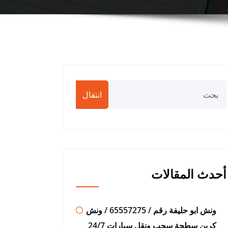
انتقال
أحدث المقالات
ونش ابو حليفة رقم / 65557275 / ونش
كرين سطحة سحب ونقل سيارات 24/7