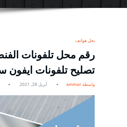
محل هواتف
تصليح تلفونات ايفون سا
بواسطة ammar
أبريل 28, 2021
0