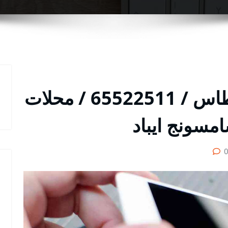
رقم محل تلفونات الفنطاس / 65522511 / محلات
مسونج ايباد