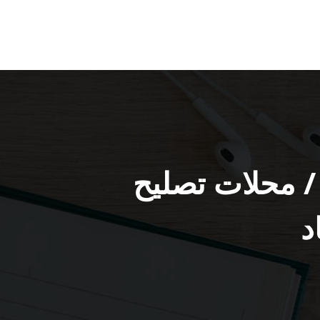
قم محل تلفونات الفنطاس / 65522511 / محلات تصليح
د