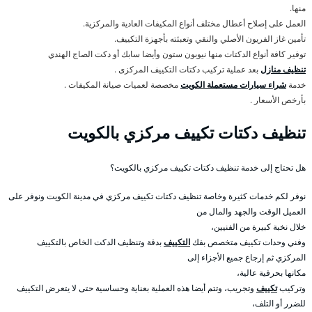
منها.
العمل على إصلاح أعطال مختلف أنواع المكيفات العادية والمركزية.
تأمين غاز الفريون الأصلي والنقي وتعبئته بأجهزة التكييف.
توفير كافة أنواع الدكتات منها نيوبون ستون وأيضا سابك أو دكت الصاج الهندي
تنظيف منازل
بعد عملية تركيب دكتات التكييف المركزى .
خدمة
شراء سيارات مستعملة الكويت
مخصصة لعميات صيانة المكيفات .
بأرخص الأسعار .
تنظيف دكتات تكييف مركزي بالكويت
هل تحتاج إلى خدمة تنظيف دكتات تكييف مركزي بالكويت؟
نوفر لكم خدمات كثيرة وخاصة تنظيف دكتات تكييف مركزي في مدينة الكويت ونوفر على
العميل الوقت والجهد والمال من
خلال نخبة كبيرة من الفنيين،
وفني وحدات تكييف متخصص بفك
التكييف
بدقة وتنظيف الدكت الخاص بالتكييف
المركزي ثم إرجاع جميع الأجزاء إلى
مكانها بحرفية عالية،
وتركيب
تكييف
وتجريب، وتتم أيضا هذه العملية بعناية وحساسية حتى لا يتعرض التكييف
للضرر أو التلف،