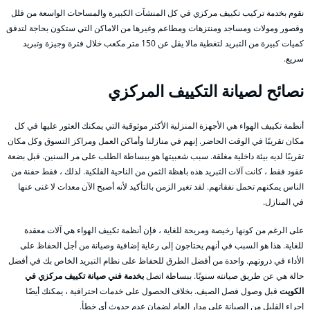
نقوم بخدمة تركيب تكييف مركزي في كل المنشآت الكبيرة والمساحات الواسعة من فلل
وقصور ومولات ومساجد ومنتزهات ومطاعم وغيرها من الاماكن التي ستكون بحاجة لتدفق
كميات كبيرة من التبريد لتغطية مالا يقل عن 150 متر مكعب خلال فترة وجيزة وتبريد
سريع.
نصائح لصيانة التكييف المركزي
أنظمة تكييف الهواء هي الأجهزة المنزلية الأكثر موثوقية التي يمكنك العثور عليها في كل
مكان تقريبًا في الوقت الحاضر. إنهم في منازلنا وأماكن العمل ومراكز التسوق وكل مكان
تقريبًا لديه بيئة داخلية مغلقة. سبب شعبيتها هو ببساطة الطلب على مر السنين. قبل بضعة
عقود فقط ، كانت آلات التبريد هذه باهظة الثمن من الناحية الفلكية. لذلك ، فقط حفنة من
الناس يمكنهم تحمل نفقاتهم. لقد تغير الزمن بالتأكيد لأنه أصبح الآن معدات لا غنى عنها
في المنازل.
على الرغم من كونها رخيصة ومريحة للغاية ، فإن أنظمة تكييف الهواء هي آلات معقدة
للغاية. هذا هو السبب في أنهم يحتاجون إلى رعاية إضافية وصيانة من أجل الحفاظ على
الأداء في ذروتهم. واحدة من أفضل الطرق للحفاظ على نظام التبريد الخاص بك في أفضل
حالة هي عن طريق صيانته سنويًا. ببساطة اتصل
بخدمة فني صيانة تكييف مركزي في
الكويت
قبل وصول فصل الصيف. بخلاف الحصول على خدمات احترافية ، يمكنك أيضًا
إجراء القليل من الصيانة على مدار العام لضمان عدم حدوث أي خطأ.