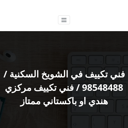
لتجاوز
الكويتية
خدمات وظائف بالكويت
لى
لمحتوى
فني تكييف في الشويخ السكنية /
98548488 / فني تكييف مركزي
هندي او باكستاني ممتاز