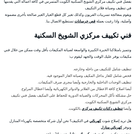
بفضل فني تكييف مركزي الشويخ السكنية الكويت المتمرس في كافة اعماله التي يقدمها
في تنظيف وصيانة فلاتر التكييف
ويقوم بمعالجة تسريبات الفريون وكذلك تغير كل قطع الغيار الغير صالحة بأخرى مضمونة
وأصلية، واذا رغبت بعملة
قص خرسانات
تستطيع الاتصال بنا.
فني تكييف مركزي الشويخ السكنية
ونتميز بامتلاكنا الخبرة الكبيرة والواسعة لصيانة المكيفات بأقل وقت ممكن من خلال فني
مكيفات يوفر عليك الوقت والجهد ليقوم ب:
تنظيف شامل للتكييف من داخله وخارجه.
فحص شامل للغاز بداخل المكيف وصيانة الغاز الموجود فيه.
تنظيف الوحدات الداخلية والخارجية وأيضا مجرى صرف المكيفات.
أيضا اصلاح كافة الاعطال من الفلاتر والدوائر الكهربائية وأيضا اعطال المراوح.
حل مشكلة تآكل المحركات والصيانة الدورية للحفاظ على المكيف بفضل فني تكييف
مركزي الشويخ السكنية الكويت.
وأيضا
تنظيف دكتات تكييف مركزي
بالكويت.
هل تريد إصلاح شوت
كهربائي
في التكييف؟ نحن أول شركة متخصصة بكهرباء المنازل
ونوفر
كهربائي منازل
متخصص تكييف مركزي فني
كهربائي منازل
خدمه 24 ساعة .