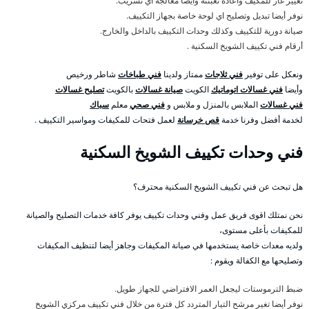
تغيير غاز للمكيف واعادة تعبئته وأيضا معالجة اي تسريب.
نوفر أيضا تبديل وتصليح اي لوحة خاصة بجهاز التكييف.
صيانة دورية للتكييف وكذلك وحدات التكييف بالداخل والخارج.
أرقام فني تكييف الشويخ السكنية .
ونعكل على توفير
فني ثلاجات
ممتاز ولدينا
فني طباخات
شاطر ورخيص
وأيضا
فني غسالات اتوماتيك
الكويت
صيانة غسالات
بالكويت
تصليح غسالات
فني غسالات
الملابس بالمنزل و ملابس و
فني صحي
معلم
سباك
لخدمة أفضل وفرنا خدمة
قص خرسانة
لعمل فتحات للمكيفات ومواسير التكييف .
فني وحدات تكييف الشويخ السكنية
هل تبحث عن فني تكييف الشويخ السكنية محترف؟
نحن نمتلك اقوى فريق عمل وفني وحدات تكييف يوفر كافة خدمات التصليح والصيانة
للمكيفات بأعلى مستوى،
ولديه معدات خاصة يستخدمها في صيانة المكيفات وجاهز أيضا لتنظيف المكيفات
وتصليحها مع الكفالة ويقوم :
ضبط الترموستات ليجعل العمر الافتراضي للجهاز طويل.
نوفر أيضا تغير مرشح التيار المتردد كل فترة من خلال فني تكييف مركزي الشويخ