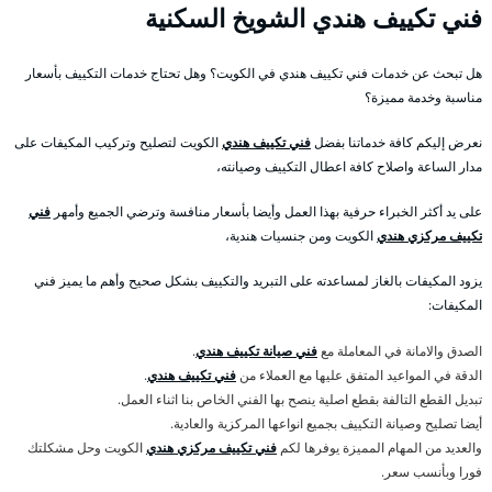
فني تكييف هندي الشويخ السكنية
هل تبحث عن خدمات فني تكييف هندي في الكويت؟ وهل تحتاج خدمات التكييف بأسعار
مناسبة وخدمة مميزة؟
نعرض إليكم كافة خدماتنا بفضل
فني تكييف هندي
الكويت لتصليح وتركيب المكيفات على
مدار الساعة واصلاح كافة اعطال التكييف وصيانته،
على يد أكثر الخبراء حرفية بهذا العمل وأيضا بأسعار منافسة وترضي الجميع وأمهر
فني
تكييف مركزي هندي
الكويت ومن جنسيات هندية،
يزود المكيفات بالغاز لمساعدته على التبريد والتكييف بشكل صحيح وأهم ما يميز فني
المكيفات:
الصدق والامانة في المعاملة مع
فني صيانة تكييف هندي
.
الدقة في المواعيد المتفق عليها مع العملاء من
فني تكييف هندي
.
تبديل القطع التالفة بقطع اصلية ينصح بها الفني الخاص بنا اثناء العمل.
أيضا تصليح وصيانة التكييف بجميع انواعها المركزية والعادية.
والعديد من المهام المميزة يوفرها لكم
فني تكييف مركزي هندي
الكويت وحل مشكلتك
فورا وبأنسب سعر.