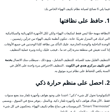
فيما يلي 6 نصائح لصيانة نظام تكييف الهواء الخاص بك:
1. حافظ على نظافتها
النظافة مهمة حقًا ليس فقط لمكيفات الهواء ولكن لكل الأجهزة الكهربائية والميكانيكية
التي لديك في المنزل تقريبًا. عادة ، تتكون أنظمة تكييف الهواء من جزأين رئيسيين ،
الوحدة الداخلية والوحدة الخارجية. عليك التأكد من نظافة كلتا الوحدتين في جميع الأوقات.
إذا كنت تعيش في منطقة متربة إلى حد ما ، فيجب عليك زيادة وتيرة عملية التنظيف.
التنظيف القليل مفيد للصيانة. للتنظيف الشامل ، ومع ذلك ، سيطلب منك الاتصال
بخدمة
فني تكييف مركزي هندي في الكويت
. التنظيف الاحترافي مرة واحدة على الأقل في
السنة يكفي للحفاظ على نظام تبريد موثوق به.
2. احصل على منظم حرارة ذكي
التكنولوجيا تحول كل شيء “ذكي”. اعتدنا على وجود هواتف وأجهزة تلفاز منذ بضع سنوات
فقط ، الآن هناك هواتف ذكية وأجهزة تلفاز ذكية. وبالمثل ، يتوفر منتج في السوق ، ويسمى
“Smart Thermostat”. الترموستات هي دماغ نظام تكييف الهواء. يتحكمون في كل شيء
يقوم به نظام التبريد الخاص بك في الداخل.