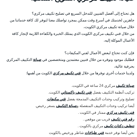
هل تحتاج إلى أفضل الفنيين للتدخل السريع في تصليح تكييف مركزي؟
جاهزين لخدمتك في أسرع وقت ممكن بمجرد تواصلك معنا لنوفر لك كافة خدماتنا من
خلال صيانة تكييف مركزي الكويت،
من خلال فني تكييف مركزي الكويت الذي يمتلك الخبرة والكفاءة اللازمة لإنجاز كافة
الأعمال الموكلة إليه،
فإن كنت تحتاج لبعض الأعمال لفني المكيفات؟
فطلبك موجود ونوفره من خلال فنيين معتمدين ومتخصصين في
صيانة
التكييف المركزي
بحرفية عالية،
ولدينا خدمات أخرى نوفرها من خلال
فني تكييف مركزي
الكويت من أهمها:
صيانة تكييف
مركزي 24 ساعة في الكويت.
تركيب أنظمة التكييف بفضل
فني تكييف باكستاني
الكويت.
تصليح وتركيب وحدات التكييف المدمجة بفضل
فني مكيفات
.
أيضا تركيب وحدات التكييف المنفصلة و
صيانة التكييف
بسعر رخيص.
فنى تكييف مركزي
ممتاز في الكويت .
رقم فني تكييف
قريب من موقعي .
تنظيف دكتات تكييف
مركزي بالكويت .
نحن أيضا نوفر خدمة
فني طباخات
شاطر ورخيص بالكويت