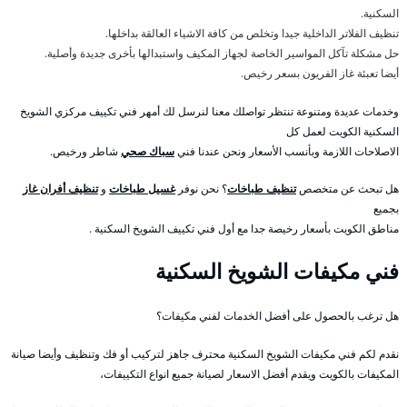
السكنية.
تنظيف الفلاتر الداخلية جيدا وتخلص من كافة الاشياء العالقة بداخلها.
حل مشكلة تآكل المواسير الخاصة لجهاز المكيف واستبدالها بأخرى جديدة وأصلية.
أيضا تعبئة غاز الفريون بسعر رخيص.
وخدمات عديدة ومتنوعة تنتظر تواصلك معنا لنرسل لك أمهر فني تكييف مركزي الشويخ
السكنية الكويت لعمل كل
الاصلاحات اللازمة وبأنسب الأسعار ونحن عندنا فني
سباك صحي
شاطر ورخيص.
هل تبحث عن متخصص
تنظيف طباخات
؟ نحن نوفر
غسيل طباخات
و
تنظيف أفران غاز
بجميع
مناطق الكويت بأسعار رخيصة جدا مع أول فني تكييف الشويخ السكنية .
فني مكيفات الشويخ السكنية
هل ترغب بالحصول على أفضل الخدمات لفني مكيفات؟
نقدم لكم فني مكيفات الشويخ السكنية محترف جاهز لتركيب أو فك وتنظيف وأيضا صيانة
المكيفات بالكويت ويقدم أفضل الاسعار لصيانة جميع انواع التكييفات،