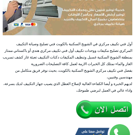
أول فني تكييف مركزي في الشويخ السكنية بالكويت فني تصليح وصيانة التكييف
المركزي تصليح مكيفات ووحدات تكييف أول فني تكييف مركزي هندي أو باكستاني ممتاز
بمنطقة الشويخ السكنية غسيل وتنظيف المكيفات دكتات التكييف تعبئة غاز كشف تسريب
الغاز والماء نمتلك كل الخبرات الازمة لعمل كافة التصليحات الضرورية
بفضل فني تكييف مركزي الشويخ السكنية بالكويت، بحيث نوفر فريق متكامل من
مهندسين وفنيين،
لديهم الخبرة و أيضا الكفاءة العالية لإصلاح العطل الذي يصيب جهاز التكييف لديك بسرعة،
واداء عالي في العمل لنرضي طموحك،