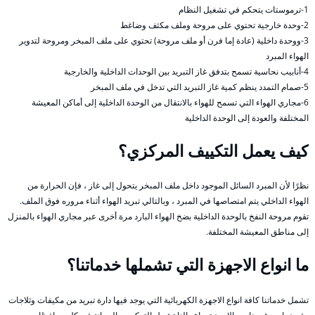
1-ترموستات يتحكم في تشغيل النظام
2-وحدة خارجية تحتوي على مروحة وملف مكثف وضاغط
3-ووحدة داخلية (عادة إما فرن أو ملف مروحة) تحتوي على ملف المبخر ومروحة لتدوير
الهواء المبرد
4-أنابيب نحاسية تسمح بتدفق غاز التبريد بين الوحدات الداخلية والخارجية
5-صمام التمدد ينظم كمية غاز التبريد التي تدخل في ملف المبخر
6-مجاري الهواء التي تسمح للهواء بالانتقال من الوحدة الداخلية إلى أماكن المعيشة
المختلفة والعودة إلى الوحدة الداخلية
كيف يعمل التكييف المركزي؟
نظرًا لأن المبرد السائل الموجود داخل ملف المبخر يتحول إلى غاز ، فإن الحرارة من
الهواء الداخلي يتم امتصاصها في المبرد ، وبالتالي تبريد الهواء أثناء مروره فوق الملف.
تقوم مروحة النفخ بالوحدة الداخلية بضخ الهواء البارد مرة أخرى عبر مجاري الهواء بالمنزل
إلى مناطق المعيشة المختلفة.
ما انواع الاجهزة التي تشملها خدماتنا؟
تشمل خدماتنا كافة انواع الاجهزة الكهربائية التي يوجد فيها دارة تبريد من مكيفات وثلاجات