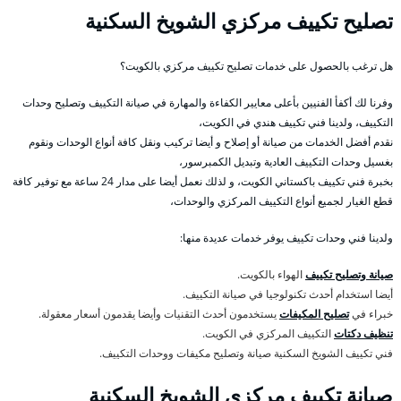
تصليح تكييف مركزي الشويخ السكنية
هل ترغب بالحصول على خدمات تصليح تكييف مركزي بالكويت؟
وفرنا لك أكفأ الفنيين بأعلى معايير الكفاءة والمهارة في صيانة التكييف وتصليح وحدات
التكييف، ولدينا فني تكييف هندي في الكويت،
نقدم أفضل الخدمات من صيانة أو إصلاح و أيضا تركيب ونقل كافة أنواع الوحدات ونقوم
بغسيل وحدات التكييف العادية وتبديل الكمبرسور،
بخبرة فني تكييف باكستاني الكويت، و لذلك نعمل أيضا على مدار 24 ساعة مع توفير كافة
قطع الغيار لجميع أنواع التكييف المركزي والوحدات،
ولدينا فني وحدات تكييف يوفر خدمات عديدة منها:
صيانة وتصليح تكييف
الهواء بالكويت.
أيضا استخدام أحدث تكنولوجيا في صيانة التكييف.
خبراء في
تصليح المكيفات
يستخدمون أحدث التقنيات وأيضا يقدمون أسعار معقولة.
تنظيف دكتات
التكييف المركزي في الكويت.
فني تكييف الشويخ السكنية صيانة وتصليح مكيفات ووحدات التكييف.
صيانة تكييف مركزي الشويخ السكنية