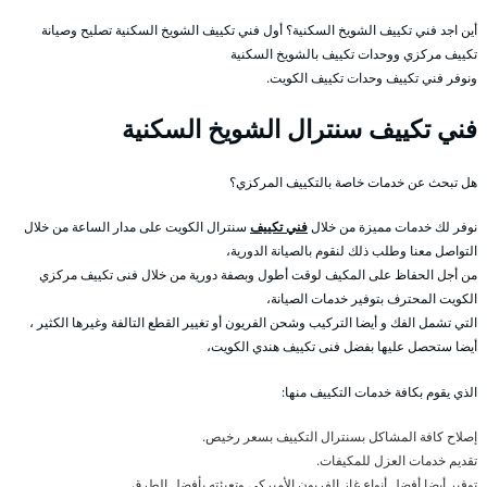
أين اجد فني تكييف الشويخ السكنية؟ أول فني تكييف الشويخ السكنية تصليح وصيانة
تكييف مركزي ووحدات تكييف بالشويخ السكنية
ونوفر فني تكييف وحدات تكييف الكويت.
فني تكييف سنترال الشويخ السكنية
هل تبحث عن خدمات خاصة بالتكييف المركزي؟
نوفر لك خدمات مميزة من خلال
فني تكييف
سنترال الكويت على مدار الساعة من خلال
التواصل معنا وطلب ذلك لنقوم بالصيانة الدورية،
من أجل الحفاظ على المكيف لوقت أطول وبصفة دورية من خلال فنى تكييف مركزي
الكويت المحترف بتوفير خدمات الصيانة،
التي تشمل الفك و أيضا التركيب وشحن الفريون أو تغيير القطع التالفة وغيرها الكثير ،
أيضا ستحصل عليها بفضل فنى تكييف هندي الكويت،
الذي يقوم بكافة خدمات التكييف منها:
إصلاح كافة المشاكل بسنترال التكييف بسعر رخيص.
تقديم خدمات العزل للمكيفات.
توفير أيضا أفضل أنواع غاز الفريون الأميركي وتعبئته بأفضل الطرق.