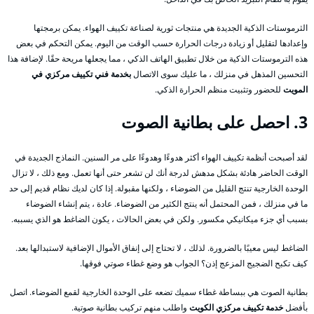
الثرموستات الذكية الجديدة هي منتجات ثورية لصناعة تكييف الهواء. يمكن برمجتها
وإعدادها لتقليل أو زيادة درجات الحرارة حسب الوقت من اليوم. يمكن التحكم في بعض
هذه الترموستات الذكية من خلال تطبيق الهاتف الذكي ، مما يجعلها مريحة حقًا. لإضافة هذا
التحسين المذهل في منزلك ، ما عليك سوى الاتصال
بخدمة فني تكييف مركزي في
المويت
للحضور وتثبيت منظم الحرارة الذكي.
3. احصل على بطانية الصوت
لقد أصبحت أنظمة تكييف الهواء أكثر هدوءًا وهدوءًا على مر السنين. النماذج الجديدة في
الوقت الحاضر هادئة بشكل مدهش لدرجة أنك لن تشعر حتى أنها تعمل. ومع ذلك ، لا تزال
الوحدة الخارجية تنتج القليل من الضوضاء ، ولكنها مقبولة. إذا كان لديك نظام قديم إلى حد
ما في منزلك ، فمن المحتمل أنه ينتج الكثير من الضوضاء. عادة ، يتم إنشاء الضوضاء
بسبب أي جزء ميكانيكي مكسور. ولكن في بعض الحالات ، يكون الضاغط هو الذي يسببه.
الضاغط ليس معيبًا بالضرورة. لذلك ، لا تحتاج إلى إنفاق الأموال الإضافية لاستبدالها بعد.
كيف تكبح الضجيج المزعج إذن؟ الجواب هو وضع غطاء صوتي فوقها.
بطانية الصوت هي ببساطة غطاء سميك تضعه على الوحدة الخارجية لقمع الضوضاء. اتصل
بأفضل
خدمة تكييف مركزي الكويت
واطلب منهم تركيب بطانية صوتية.