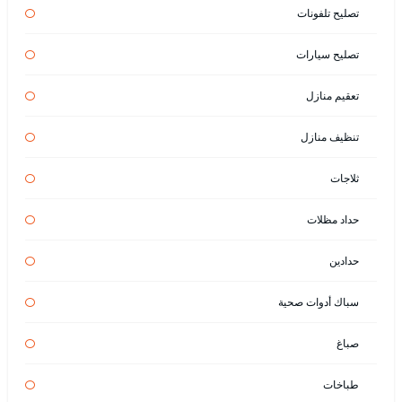
تصليح تلفونات
تصليح سيارات
تعقيم منازل
تنظيف منازل
ثلاجات
حداد مظلات
حدادين
سباك أدوات صحية
صباغ
طباخات