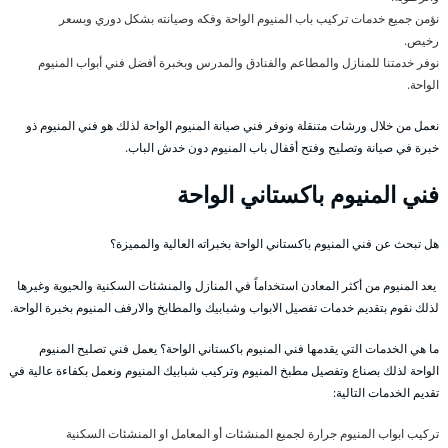
نؤمن جميع خدمات تركيب باب المنيوم الواحة وفكه وصيانته بشكل دوري وبسعر
رخيص.
نوفر خدمتنا للمنازل والمطاعم والفنادق والمدرس وبخبرة أفضل فني أبواب المنيوم
الواحة.
نعمل من خلال ورشات متنقلة ونوفر فني صيانة المنيوم الواحة لذلك هو فني المنيوم ذو
خبرة في صيانة وتصليح وفتح أقفال باب المنيوم دون خدش الباب.
فني المنيوم باكستاني الواحة
هل تبحث عن فني المنيوم باكستاني الواحة بخبراته العالية والمميزة؟
يعد المنيوم من أكثر المعادن استخداماً في المنازل والمنشئات السكنية والحيوية وغيرها
لذلك نقوم بتقديم خدمات تفصيل الابواب وشبابيك والمطابخ والارفف المنيوم بخبرة الواحة.
ما هي الخدمات التي يقدمها فني المنيوم باكستاني الواحة؟ يعمل فني تصليح المنيوم
الواحة لذلك بصناع وتفصيل مطبخ المنيوم وتركيب شبابيك المنيوم ونعمل بكفاءة عالية في
تقديم الخدمات التالية:
تركيب ابواب المنيوم جرارة لجميع المنشئات أو المعامل او المنشئات السكنية