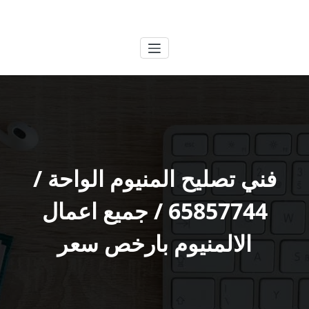
لتجاوز
الكويتية
خدمات وظائف بالكويت
لى
لمحتوى
فني تصليح المنيوم الواحة /
65857744 / جميع اعمال
الالمنيوم بارخص سعر