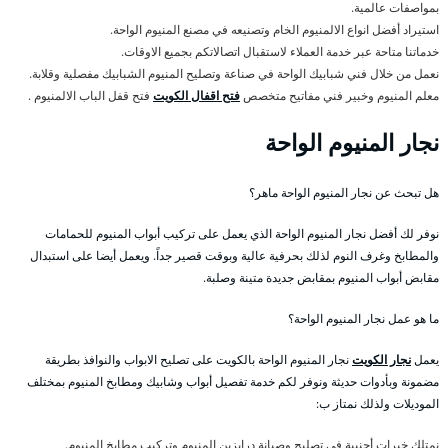
بمواصفات عالمية.
استيراد أفضل انواع الالمنيوم الخام وتصنيعه في مصنع المنيوم الواحة.
خدماتنا متاحة عبر خدمة العملاء لاستقبال اتصالاتكم بجميع الاوقات.
نعمل من خلال فني شبابيك الواحة في صناعة وتصليح المنيوم الشبابيك مفصلية وقلابة.
معلم المنيوم وخبير فني مفاتيح متخصص
فتح اقفال الكويت
فتح قفل الباب الالمنيوم .
نجار المنيوم الواحة
هل تبحث عن نجار المنيوم الواحة ماهر؟
نوفر لك أفضل نجار المنيوم الواحة الذي يعمل على تركيب أبواب المنيوم للحمامات
والمطابخ وغرف النوم لذلك بحرفية عالية وبوقت قصير جداً. ويعمل أيضا على استبدال
مقابض أبواب المنيوم بمقابض جديدة متينة وصلبة.
ما هو عمل نجار المنيوم الواحة؟
يعمل
نجار الكويت
نجار المنيوم الواحة بالكويت على تصليح الابواب والنوافذ بطريقة
مضمونة وبأدوات حديثة ونوفر لكم خدمة تفصيل أبواب وشابيك ومطابخ المنيوم بمختلف
الموديلات ولذلك نمتاز ب:
نمتلك خبرات أجنبية في تصليح وصيانة درابزين المنيوم وتركيب مطابخ المنيوم.