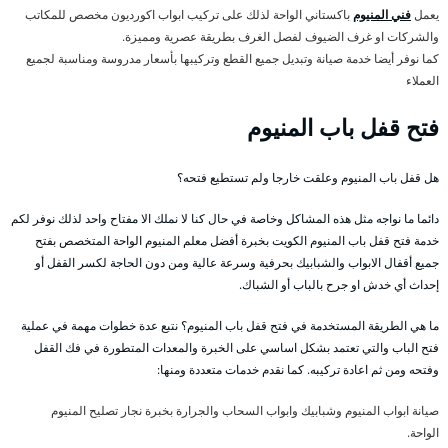
يعمل
فني المنيوم
باكستاني الواحة لذلك على تركيب ابواب اكورديون مخصص للمكاتب
والشركات او غرف الضيوف لفصل الغرف بطريقة عصرية ومميزة.
كما نوفر أيضا خدمة صيانة وتبديل جميع القطع وتركيبها بأسعار مدروسة ومناسبة لجميع
العملاء
فتح قفل باب المنيوم
هل قفل باب المنيوم وعلقت خارجا ولم تستطيع فتحه؟
دائما ما نواجه مثل هذه المشاكل وخاصة في حال كنا لا نملك الا مفتاح واحد لذلك نوفر لكم
خدمة فتح قفل باب المنيوم الكويت بخبرة أفضل معلم المنيوم الواحة المتخصص بفتح
جميع أقفال الابواب والشبابيك بحرفية وسرعة عالية ومن دون الحاجة لكسر القفل أو
إحداث أي خدش او جرح بالباب أو الشباك.
ما هي الطريقة المستخدمة في فتح قفل باب المنيوم؟ نتبع عدة خطوات مهمة في عملية
فتح الباب والتي تعتمد بشكل اساسي على الخبرة والمعدات المتطورة في فك القفل
وفتحه ومن ثم اعادة تركيبه. كما نقدم خدمات متعددة ومنها:
صيانة ابواب المنيوم وشبابيك وابواب السحاب والجرارة بخبرة نجار تصليح المنيوم
الواحة.