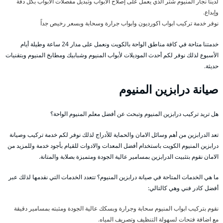
لدينا نجار المنيوم شتر الذي يعمل على إصلاح الأبواب وتبديل مفصلات الابواب بكل دقة
وإبداع.
نوفر خدمة تركيب ابواب اكورديون وابواب جرارة وسحابة وبسعر رخيص جداً
خدمتنا متاحة في كافة مناطق الواحة بالكويت ونعمل على مدار 24 ساعة وطيلة أيام
الأسبوع لذلك نوفر لكم أحدث الموديلات لأبواب المنيوم وشبابيك ومطابخ المنيوم وبتقنيات
حديثة.
صيانة درابزين المنيوم
هل تريد تركيب درابزين المنيوم وتبحث عن أفضل معلم المنيوم الواحة؟
تعد الدرابزين من أهم وسائل الامان والحماية للأدراج لذلك نوفر لكم خدمة تركيب وصيانة
درابزين المنيوم الكويت باستخدام أفضل المعدات والادوات للقيام بأجود خدمة وللمزيد من
الامان نقوم بتثبيت الدرابزين بمسامير عالية الجودة ومتميزة بصلابة والمتانة.
ما هي الخدمات المتاحة في صيانة درابزين المنيوم؟ تتعدد الخدمات التي نقدمها لذلك عبر
أفضل كادر فني وهي كالتالي:
نقوم بتركيب ابواب المنيوم سحابة وجرارة وبسكك عالية الجودة ومثبته بمسامير دقيقة
مع اضافة فتحات لسهولة التنظيف وتصريف المياه.