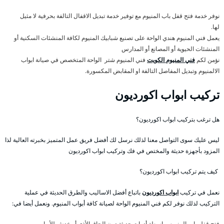
نوفر خدمة فتح قفل باب المنيوم مع توفير خدمة تبديل الاقفال التالفة بحرفية لا مثيل
لها.
يعمل فني المنيوم هندي الواحة على تصنيع شبابيك المنيوم لكافة المنشئات السكنية أو
المنشئات الحيوية أو المصانع أو المدارس
نؤمن لكم
فني المنيوم الكويت
فني المنيوم شتر الواحة المتخصص في صيانة ابواب
الالمنيوم وتبديل المفاصل التالفة او المقابض المكسورة.
تركيب ابواب اكورديون
هل ترغب بتركيب ابواب اكورديون؟
ليس عليك سوى التواصل معنا لذلك نرسل لك أفضل فريق عمل المتميز بخبرته العالية لذا
المزود بأجهزة حديثة والمختص في فك وتركيب ابواب اكورديون
كيف يتم تركيب ابواب اكورديون؟
نعمل في تركيب
ابواب اكورديون
باتباع أفضل الاساليب والطرق الحديثة في عملية
التركيب لذلك نوفر لكم فني المنيوم الواحة لصيانة كافة أبواب المنيوم. ونعمل أيضا في:
فتح قفل باب المنيوم بواسطة أدوات حديثة دون إلحاق الأذى أو خدش للأبواب.