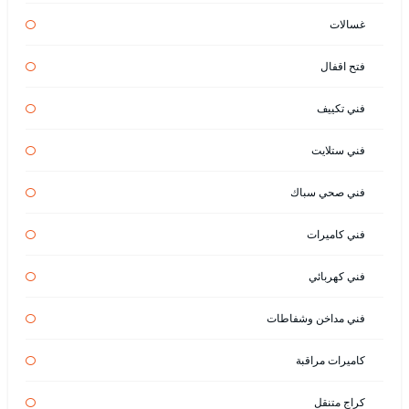
غسالات
فتح اقفال
فني تكييف
فني ستلايت
فني صحي سباك
فني كاميرات
فني كهربائي
فني مداخن وشفاطات
كاميرات مراقبة
كراج متنقل