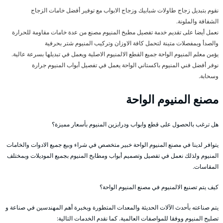
نقوم بتبديل زجاج طاولات شبابيك وزجاج الابواب مع توفير أفضل خامات الزجاج
الشفافة والملونة.
نعمل أيضا على تقديم خدمة تفصيل مطبخ المنيوم مصنع من عدة خامات مقاومة للحرارة
والصدأ وبمفصلات متينة لتحمل كافة الاوزان وتركيب المنيوم شتر بحرفية
يؤمن معلم المنيوم الواحة جميع القطع الالمنيوم الاصلية ويعمل في تبديلها بسرعة عالية.
نوفر أفضل فني المنيوم باكستاني الواحة يعمل في تفصيل أبواب المنيوم جرارة
وسحابة.
مصنع المنيوم الواحة
هل ترغب بالحصول على قطع وابواب ودرابزين المنيوم بأسعار مميزة؟
يتوافر لدينا في مصنع المنيوم الواحة خبير متخصص في شراء وبيع جميع الادوات والخامات
المنيوم ولذلك نعمل في تفصيل وتصميم أبواب ومطابخ المنيوم بجميع الموديلات وبمختلف
المقاسات.
كيف يتم تصنيع الالمنيوم في مصنع المنيوم الواحة؟
يتم صناعته بأحدث الآلات الحديثة والمعدات المتطورة وبخبرة أهم المهندسين في صناعة و
تصليح المنيوم ووفقا للمواصفات العالمية. كما نقدم الخدمات التالية: