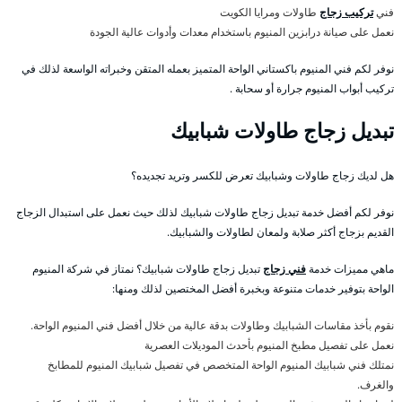
فني
تركيب زجاج
طاولات ومرايا الكويت
نعمل على صيانة درابزين المنيوم باستخدام معدات وأدوات عالية الجودة
نوفر لكم فني المنيوم باكستاني الواحة المتميز بعمله المتقن وخبراته الواسعة لذلك في
تركيب أبواب المنيوم جرارة أو سحابة .
تبديل زجاج طاولات شبابيك
هل لديك زجاج طاولات وشبابيك تعرض للكسر وتريد تجديده؟
نوفر لكم أفضل خدمة تبديل زجاج طاولات شبابيك لذلك حيث نعمل على استبدال الزجاج
القديم بزجاج أكثر صلابة ولمعان لطاولات والشبابيك.
ماهي مميزات خدمة
فني زجاج
تبديل زجاج طاولات شبابيك؟ نمتاز في شركة المنيوم
الواحة بتوفير خدمات متنوعة وبخبرة أفضل المختصين لذلك ومنها:
نقوم بأخذ مقاسات الشبابيك وطاولات بدقة عالية من خلال أفضل فني المنيوم الواحة.
نعمل على تفصيل مطبخ المنيوم بأحدث الموديلات العصرية
نمتلك فني شبابيك المنيوم الواحة المتخصص في تفصيل شبابيك المنيوم للمطابخ
والغرف.