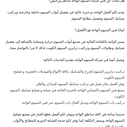
هل تبحث عن فني صيانة المنيوم الواحة شاطر ورخيص؟
نقدم لكم أفضل الواحة ذو خبرة عالية في تفصيل أبواب المنيوم داخلية وخارجية وتركيب
شبابيك المنيوم وتفصيل مطابخ المنيوم.
لماذا فني المنيوم الواحة هو الأفضل؟
يتميز الواحة بالكفاءة العالية في تصنيع أبواب المنيوم جرارة وسحابة بالإضافة إلى تفصيل
شبابيك وطاولات ألمنيوم وتركيب درابزين المنيوم الكويت لذلك لا تتر\ بالتواصل معنا .
ونعمل أيضا في شركة المنيوم الواحة بتقديم الخدمات التالية:
تركيب درابزين المنيوم للدرج والشبابيك بكافة الأنواع والموديلات العصرية و تصليح
المنيوم الكويت
نوفر أفضل نجار يعمل في تركيب شبابيك المنيوم للمنازل والفلل.
يتمتع فني المنيوم باكستاني الواحة بالخبرة العالية في صيانة و تصليح شبابيك المنيوم
الكويت
تركيب باب المنيوم الواحة وتبديل أقفال باب المنيوم عبر فني المنيوم الواحة.
خدمتنا متاحة في كافة مناطق الواحة ونوفر لكم أفضل قطع الغيار في مصنع تصليح
المنيوم الواحة وبسعر التكلفة كما نوفر لكم خدمة الصيانة الدورية للمطابخ والأبواب
والشبابيك الالمنيوم.