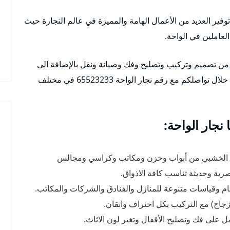
فير العديد من الأعمال الهامة والمميزة في عالم النجارة حيث
لعاملين في الواحة.
وم من تصميم وتركيب وتصليح وفك وصيانة ونقل بالإضافة الى
اعمال اخرى فريدة، احصلوا على أفضل الخدمات من خلال تواصلكم مع رقم نجار الواحة 65523233 في مختلف
نجار الواحة:
ش الخشبي من أبواب وخزن ومكاتب وكراسي ومجالس
رية وحديثة تناسب كافة الاذواق.
ام وقياسات متنوعة للمنازل والفنادق والشركات والمكاتب.
اج) مع التركيب بكل احتراف واتقان.
ل على فك وتصليح الأقفال وتغير لون الاثاث.