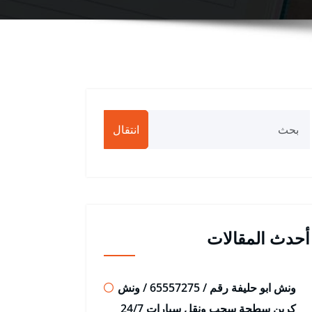
انتقال
أحدث المقالات
ونش ابو حليفة رقم / 65557275 / ونش
كرين سطحة سحب ونقل سيارات 24/7