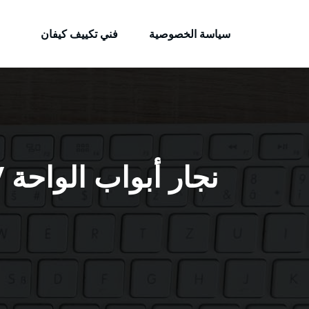
الكويتية
لتجاوز
خدمات وظائف بالكويت
لى
سياسة الخصوصية
فني تكييف كيفان
لمحتوى