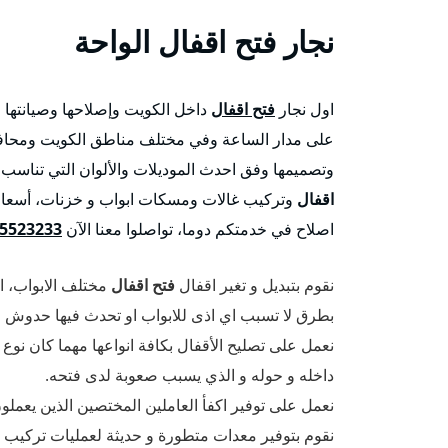
نجار
فتح اقفال
الواحة
اول نجار
فتح اقفال
داخل الكويت وإصلاحها وصيانتها 
على مدار الساعة وفي مختلف مناطق الكويت ومحافظات
وتصميمها وفق احدث الموديلات والألوان التي تناسب ا
اقفال
وتركيب غالات ومسكات ابواب و خزنات، أسعار 
اصلاح في خدمتكم دوما، تواصلوا معنا الآن
5523233
نقوم بتبديل و تغير اقفال
فتح اقفال
مختلف الابواب، ال
بطرق لا تسبب اي اذى للابواب او تحدث فيها حدوش ا
نعمل على تصليح الأقفال بكافة انواعها مهما كان نوع 
داخله و حوله و الذي يسبب صعوبة لدى فتحه.
نعمل على توفير اكفأ العاملين المختصين الذين يعمل
نقوم بتوفير معدات متطورة و حديثة لعمليات تركيب و ت