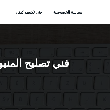
الكويتية
لتجاوز
خدمات وظائف بالكويت
لى
سياسة الخصوصية
فني تكييف كيفان
لمحتوى