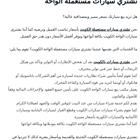
نشتري سيارات مستعملة الواحة
هل تريد بيع سيارتك بسعر مميز وبمصداقية عالية؟
نحن
نشتري سيارات مستعملة الكويت
بأسعار تناسب العميل وترضيه كما أننا نشتري
سيارات الواحة الكويت بكافة أنواعها ونوفر أفضل الأسعار دون هدر حق العميل.
ما الخدمات التي نقدمها عندما نشتري سيارات مستعملة الواحة الكويت؟ نقوم بما يلي:
فني
يشتري سيارات بالكويت
بعد أن نفحص الإطارات أو التواير وتأكد من هيكل
الرنجات أو جنط عبر فني تواير محترف.
كما نقوم أبضاً بتأمين شراء بطاريات جديدة لسيارة من أهم الشركات باناسونيك أو
هانكوك أو أوبتما لتزيد من قوة السيارة وكفاءة المحرك.
يعمل مكتب بيع سيارات الواحة الكويت على تأمين جميع العقود والإجراءات المالية وفقاً
للأصول والقانون.
نقدم لكم خدمة شراء سيارات من عند البيت لتوفير الوقت والجهد لعملائنا الكرام.
كما نقوم بشراء سيارات سكراب الكويت وقطع الغيار لسيارات اليابانية وسيارات
الألمانية والسيارات الكورية بأسعار مميزة.
كما أننا نشتري سيارات مستعملة الواحة الكويت بكافة موديلاتها وبكافة انواعها
نشتري سيارات مستعملة الكويت الحديثة والقديمة وبأسعار مغرية لذلك لا تتردوا في