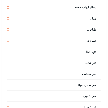
سباك أدوات صحية
صباغ
طباخات
غسالات
فتح اقفال
فني تكييف
فني ستلايت
فني صحي سباك
فني كاميرات
فني كهربائي