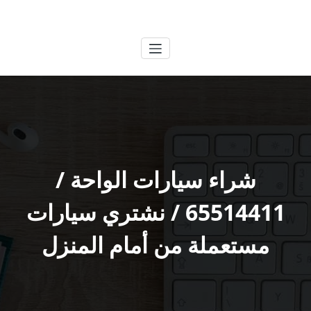
لتجاوز
الكويتية
خدمات وظائف بالكويت
لى
لمحتوى
شراء سيارات الواحة /
65514411 / نشتري سيارات
مستعملة من أمام المنزل