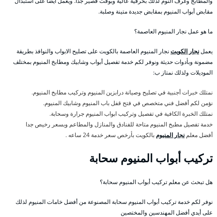
والمطابخ وغرف النوم لذلك بحرفية عالية وبوقت قصير جداً. ويعمل أيضا على استبدال
مقابض أبواب المنيوم بمقابض جديدة متينة وصلبة.
ما هو عمل نجار المنيوم العاصمة؟
يعمل
نجار الكويت
نجار المنيوم العاصمة بالكويت على تصليح الابواب والنوافذ بطريقة
مضمونة وبأدوات حديثة ونوفر لكم خدمة تفصيل أبواب وشابيك ومطابخ المنيوم بمختلف
الموديلات ولذلك نمتاز ب:
نمتلك خبرات أجنبية في تصليح وصيانة درابزين المنيوم وتركيب مطابخ المنيوم.
نؤمن لكم أفضل فني متخصص في فتح قفل باب المنيوم وشابيك المنيوم.
نمتلك الخبرة الكافية في تفصيل وتركيب ابواب المنيوم جرارة وسحابة.
خدمة تفصيل مطبخ المنيوم متاحة للفنادق والمنازل والمطاعم وبسعر رخيص جدا
أفضل معلم
نجار المنيوم
بالكويت بأرخص سعر خدمة 24 ساعه .
تركيب أبواب المنيوم سحابة
هل تبحث عن معلم تركيب أبواب المنيوم سحابة؟
نوفر لكم خدمة تركيب أبواب المنيوم سحابة المصنوعة من أفضل خامات المنيوم لذلك
على أيدي أفضل المهندسين والمختصين