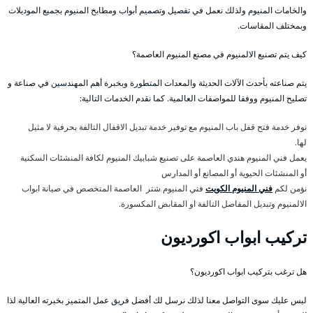
والخامات المنيوم ولذلك نعمل في تفصيل وتصميم أبواب ومطابخ المنيوم بجميع الموديلات
وبمختلف المقاسات.
كيف يتم تصنيع الالمنيوم في مصنع المنيوم العاصمة؟
يتم صناعته بأحدث الآلات الحديثة والمعدات المتطورة وبخبرة أهم المهندسين في صناعة و
تصليح المنيوم ووفقا للمواصفات العالمية. كما نقدم الخدمات التالية:
نوفر خدمة فتح قفل باب المنيوم مع توفير خدمة تبديل الاقفال التالفة بحرفية لا مثيل
لها.
يعمل فني المنيوم هندي العاصمة على تصنيع شبابيك المنيوم لكافة المنشئات السكنية
أو المنشئات الحيوية أو المصانع أو المدارس
نؤمن لكم
فني المنيوم الكويت
فني المنيوم شتر العاصمة المتخصص في صيانة ابواب
الالمنيوم وتبديل المفاصل التالفة او المقابض المكسورة.
تركيب ابواب اكورديون
هل ترغب بتركيب ابواب اكورديون؟
ليس عليك سوى التواصل معنا لذلك نرسل لك أفضل فريق عمل المتميز بخبرته العالية لذا