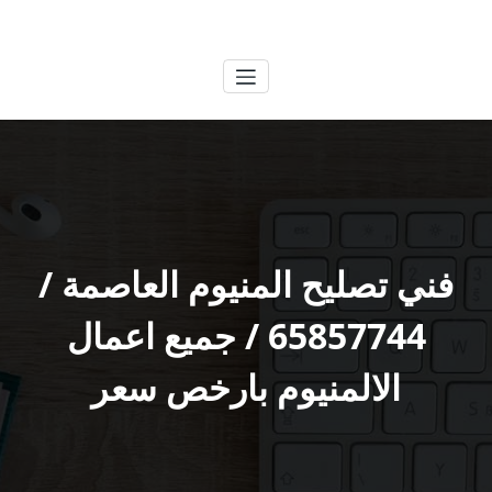
لتجاوز
الكويتية
خدمات وظائف بالكويت
لى
لمحتوى
فني تصليح المنيوم العاصمة /
65857744 / جميع اعمال
الالمنيوم بارخص سعر