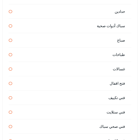
حدادين
سباك أدوات صحية
صباغ
طباخات
غسالات
فتح اقفال
فني تكييف
فني ستلايت
فني صحي سباك