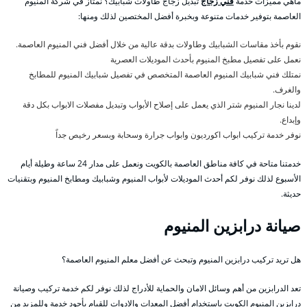
ماهي مميزات خدمة
فني زجاج
تبديل زجاج طاولات شبابيك؟ نمتاز في شركة المنيوم
العاصمة بتوفير خدمات متنوعة وبخبرة أفضل المختصين لذلك ومنها:
نقوم بأخذ مقاسات الشبابيك وطاولات بدقة عالية من خلال أفضل فني المنيوم العاصمة.
نعمل على تفصيل مطبخ المنيوم بأحدث الموديلات العصرية
نمتلك فني شبابيك المنيوم العاصمة المتخصص في تفصيل شبابيك المنيوم للمطابخ
والغرف.
لدينا نجار المنيوم شتر الذي يعمل على إصلاح الأبواب وتبديل مفصلات الابواب بكل دقة
وإبداع.
نوفر خدمة تركيب ابواب اكورديون وابواب جرارة وسحابة وبسعر رخيص جداً
خدمتنا متاحة في كافة مناطق العاصمة بالكويت ونعمل على مدار 24 ساعة وطيلة أيام
الأسبوع لذلك نوفر لكم أحدث الموديلات لأبواب المنيوم وشبابيك ومطابخ المنيوم وبتقنيات
حديثة.
صيانة درابزين المنيوم
هل تريد تركيب درابزين المنيوم وتبحث عن أفضل معلم المنيوم العاصمة؟
تعد الدرابزين من أهم وسائل الامان والحماية للأدراج لذلك نوفر لكم خدمة تركيب وصيانة
درابزين المنيوم الكويت باستخدام أفضل المعدات والادوات للقيام بأجود خدمة وللمزيد من