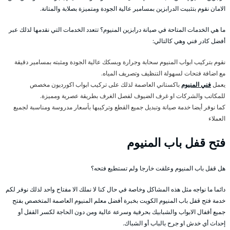
الامان نقوم بتثبيت الدرابزين بمسامير عالية الجودة ومتميزة بصلابة والمتانة.
ما هي الخدمات المتاحة في صيانة درابزين المنيوم؟ تتعدد الخدمات التي نقدمها لذلك عبر
أفضل كادر فني وهي كالتالي:
نقوم بتركيب ابواب المنيوم سحابة وجرارة وبسكك عالية الجودة ومثبته بمسامير دقيقة
مع اضافة فتحات لسهولة التنظيف وتصريف المياه.
يعمل
فني المنيوم
باكستاني العاصمة لذلك على تركيب ابواب اكورديون مخصص
للمكاتب والشركات او غرف الضيوف لفصل الغرف بطريقة عصرية ومميزة.
كما نوفر أيضا خدمة صيانة وتبديل جميع القطع وتركيبها بأسعار مدروسة ومناسبة لجميع
العملاء
فتح قفل باب المنيوم
هل قفل باب المنيوم وعلقت خارجا ولم تستطيع فتحه؟
دائما ما نواجه مثل هذه المشاكل وخاصة في حال كنا لا نملك الا مفتاح واحد لذلك نوفر لكم
خدمة فتح قفل باب المنيوم الكويت بخبرة أفضل معلم المنيوم العاصمة المتخصص بفتح
جميع أقفال الابواب والشبابيك بحرفية وسرعة عالية ومن دون الحاجة لكسر القفل أو
إحداث أي خدش او جرح بالباب أو الشباك.