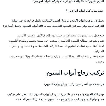
المزود بأجهزة حديثة والمختص في فك وتركيب ابواب اكورديون
كيف يتم تركيب ابواب اكورديون؟
نعمل في تركيب
ابواب اكورديون
باتباع أفضل الاساليب والطرق الحديثة في عملية
التركيب لذلك نوفر لكم فني المنيوم العاصمة لصيانة كافة أبواب المنيوم. ونعمل أيضا في:
فتح قفل باب المنيوم بواسطة أدوات حديثة دون إلحاق الأذى أو خدش للأبواب.
نؤمن لكم فني مطابخ المنيوم العاصمة والمختص في تصنيع وتفصيل مطابخ الالمنيوم
لدينا أفضل فني شبابيك المنيوم العاصمة لتركيب الشبابيك سواء للمطابخ او الغرف
المنزلية.
نقوم بتفصيل وتصليح المنيوم الابواب الجرارة وسحابة بمختلف الموديلات وبسعر جدا
رخيص.
تركيب زجاج أبواب المنيوم
هل تبحث عن أفضل فني تركيب زجاج أبواب المنيوم؟
نوفر لكم الخبرة والجودة في فك وتركيب زجاج أبواب المنيوم لذلك نعمل على تركيب
جميع أنواع الزجاج وتركيب مرايا وواجهات المنيوم بخبرة فني المنيوم العاصمة.