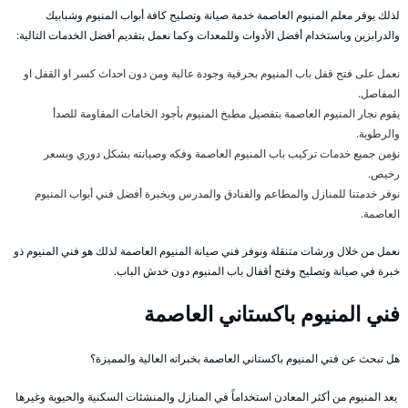
لذلك يوفر معلم المنيوم العاصمة خدمة صيانة وتصليح كافة أبواب المنيوم وشبابيك
والدرابزين وباستخدام أفضل الأدوات وللمعدات وكما نعمل بتقديم أفضل الخدمات التالية:
نعمل على فتح قفل باب المنيوم بحرفية وجودة عالية ومن دون احداث كسر او القفل او
المفاصل.
يقوم نجار المنيوم العاصمة بتفصيل مطبخ المنيوم بأجود الخامات المقاومة للصدأ
والرطوبة.
نؤمن جميع خدمات تركيب باب المنيوم العاصمة وفكه وصيانته بشكل دوري وبسعر
رخيص.
نوفر خدمتنا للمنازل والمطاعم والفنادق والمدرس وبخبرة أفضل فني أبواب المنيوم
العاصمة.
نعمل من خلال ورشات متنقلة ونوفر فني صيانة المنيوم العاصمة لذلك هو فني المنيوم ذو
خبرة في صيانة وتصليح وفتح أقفال باب المنيوم دون خدش الباب.
فني المنيوم باكستاني العاصمة
هل تبحث عن فني المنيوم باكستاني العاصمة بخبراته العالية والمميزة؟
يعد المنيوم من أكثر المعادن استخداماً في المنازل والمنشئات السكنية والحيوية وغيرها