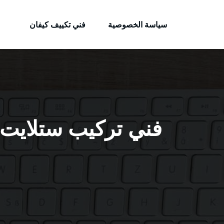
الكويتية
لتجاوز
خدمات وظائف بالكويت
لى
سياسة الخصوصية
فني تكييف كيفان
لمحتوى