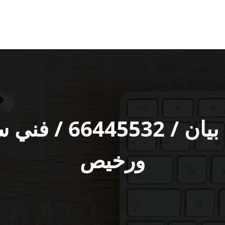
فني تركيب ستلايت 
ورخيص