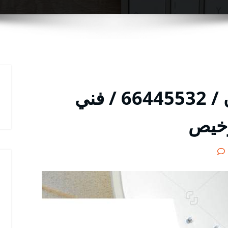
فني تركيب ستلايت بيان / 66445532 / فني
رخيص