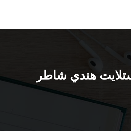
بيان / 66445532 / فني ستلايت هندي شاطر