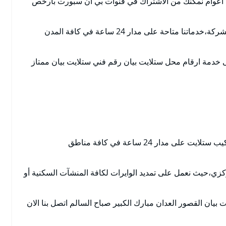
نذ اعوام نمكنك من الاشتراك في قنوات بي ان سبورت بارخص
الاستفادة من كافة العروض والخدمات التي تقدمها الشركة،خدماتنا متاحة على مدار 24 ساعة في كافة المدن
 خدمة ارقام محل ستلايت بيان رقم فني ستلايت بيان ممتاز
فني تركيب ستلايت بيان يوفر لكافة عملائة خدمة تركيب ستلايت على مدار 24 ساعة في كافة مناطق
زي،حيث نعمل على تمديد الوايرات لكافة المنشآت السكنية أو
بيان القصور العدان مبارك الكبير صباح السالم اتصل بنا الان