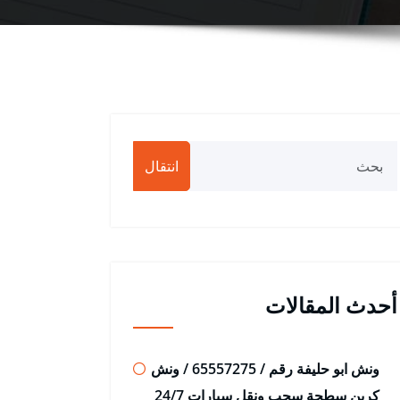
انتقال
أحدث المقالات
ونش ابو حليفة رقم / 65557275 / ونش
كرين سطحة سحب ونقل سيارات 24/7