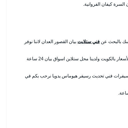
لسرة كيفان الفروانية.
فسك بالبحث عن
فني ستلايت
بيان القصور العدان لاننا نوفر
بالكويت تصليح ستلايت مضمون مع الكفالة بأرخص الأسعار بالكويت ولدينا محل ستلاين اسواق بيان 24 ساعة
سيفرات فني تحديث رسيفر هيوماس يدويا نرحب بكم في