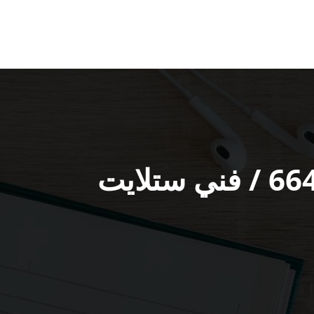
فني تركيب ستلايت الشعب البحري / 66445532 / فني ستلايت