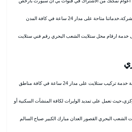
نذ اعوام نمكنك من الاشتراك في قنوات بي ان سبورت بارخص
الاستفادة من كافة العروض والخدمات التي تقدمها الشركة،خدماتنا متاحة على مدار 24 ساعة في كافة المدن
ى خدمة ارقام محل ستلايت الشعب البحري رقم فني ستلايت
ي
فني تركيب ستلايت الشعب البحري يوفر لكافة عملائة خدمة تركيب ستلايت على مدار 24 ساعة في كافة مناطق
زي،حيث نعمل على تمديد الوايرات لكافة المنشآت السكنية أو
ت الشعب البحري القصور العدان مبارك الكبير صباح السالم