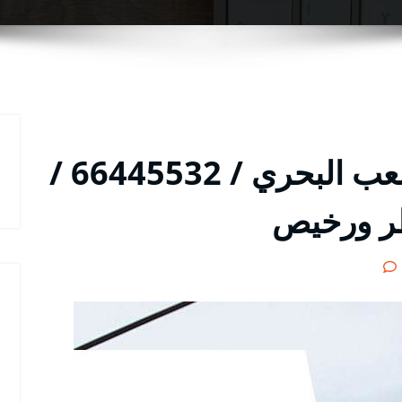
فني تركيب ستلايت الشعب البحري / 66445532 /
ر ورخيص