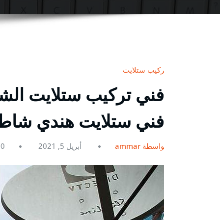
تركيب ستلايت
فني ستلايت هندي شاط
بواسطة ammar
أبريل 5, 2021
0