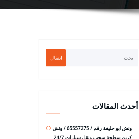
انتقال
أحدث المقالات
ونش ابو حليفة رقم / 65557275 / ونش
كرين سطحة سحب ونقل سيارات 24/7