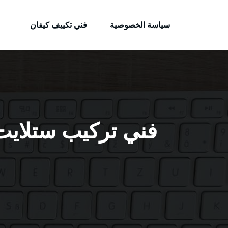
الكويتية
لتجاوز
خدمات وظائف بالكويت
لى
سياسة الخصوصية
فني تكييف كيفان
لمحتوى