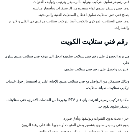
فني رسيفر سلوى لتركيب وتوليف الرسيفر وترتيب وتوليف القنوات.
يوفر فني رسيفر سلوى انواع متعددة من الرسيفرات وبأسعار مناسبة.
يصلح فني دش ستلايت سلوى اعطال الستلايت الفنية والبرمجية.
نوفر فني الستلايت المركزي بالكويت أيضا لتركيب ستلايت مركزي في الفلل والابراج
والعمارات.
رقم فني ستلايت الكويت
هل تريد الحصول على رقم فني ستلايت سلوى؟ ادخل الى موقع فني ستلايت هندي سلوى
على
الانترنت واحصل على رقم فني ستلايت سلوى،
وبذلك ستتمكن من التواصل مع فني ستلايت هندي للإجابة على إي استفسار حول خدمات
تركيب ستلايت، صيانة ستلايت،
امكانية تركيب رسيفر انترنت واي فاي IPTV وغيرها من الخدمات الاخرى، فني ستلايتات
رسيفر سلوى يقوم ب:
اجراء بحث يدوي للقنوات وتوليفها وبأدق صورة.
يقوم فني رسيفر سلوى بتشفير بعض القنوات أو حجبها بناء على رغبة الزبون.
يعمل فني دش ستلايت سلوى على تركيب صحون متحركة وثابتة.