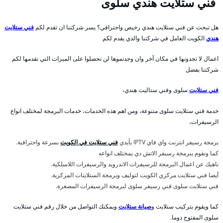
فني ستلايت هندي سلوى
هل تبحث عن فني ستلايت هندي رخيص واحترافي؟ يسر شركتنا ان تقدم لكم
فني ستلايت
هندي
الكويت العامل في شركتنا والذي يقدم لكم
اعمال لا تجدونها في مكان آخر وان وجدتموها لن تحصلوا على الميزات التي تقدمها لكم
شركتنا بفضل
فني ستلايت
سلوى وفني ستاليت هندي،
خدمة فني ستلايت سلوى متنوعة، ومن اهم هذه الخدمات، خدمات البرمجة لمختلف انواع
الرسيفرات،
برمجة رسيفر انترنت واي فاي IPTV بأيدي
فني ستلايت في الكويت
بسرعة واحترافية.
كما ونقوم ببرمجة رسيفر الاتش دي بمختلف انواعه
ناهيك عن اعمال البرمجة للرسيفرات الاندرويد والرسيفرات اللاسلكية.
أيضا فني ستلايت مركزي الكويت لتوليف وبرمجة الستلايتات المركزية.
فني ستلايت سلوى فني رسيفر سلوى لبرمجة الرسيفرات المصغرة.
كما ويقوم بتركيب ستلايت و
صيانة ستلايت
ويمكنك التواصل من خلال رقم فني ستلايت
سلوى المفتوح دوما.