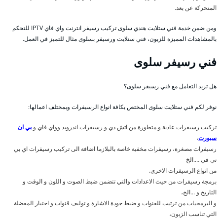
المتحركة عن بعد.
ومن ضمن خدمة فني ستلايت هندي سلوى تركيب رسيفر انترنت واي فاي IPTV للتحكم
بالمشاهدات المميزة للزبون، فني سنلايت ورسيفر بسلوى مثال للتميز في العمل.
فني رسيفر سلوى
هل تريد التعامل مع فني رسيفر سلوى؟
نوفر لكم فني ستلايت سلوى المختص بكافة انواع الرسيفرات وبمختلف اعمالها:
تركيب رسيفرات عادية و متطورة من اتش دي و رسيفرات اندرويد وواي فاي و
بي ان
سبورت
،
رسيفرات مصغرة، رسيفرات مخفية خاصة بالبلازما اضافة الى تركيب رسيفرات اي بي
تي في ….الخ
من انواع الرسيفرات الاخرى.
برمجة رسيفرات من حيث الاعدادات والتي تتضمن ضبط الصوت و اللون و الوقت و
التاريخ و …الخ،
و البرمجيات من ترتيب للقنوات و ضبط جودة الاشارة و توليف قنوات و اختيار المفضلة
التي تناسب الزبون،