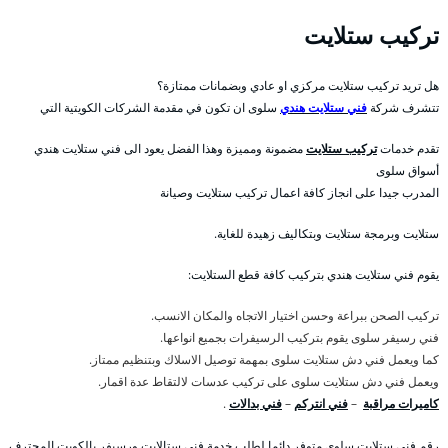
تركيب ستلايت
هل تريد تركيب ستلايت مركزي او عادي وبضمانات ممتازة؟
تتشرف شركة
فني ستلايت هندي
سلوى ان تكون في مقدمة الشركات الكويتية التي
تقدم خدمات
تركيب ستلايت
مضمونة ومميزة وهذا الفضل يعود الى فني ستلايت هندي
أسواق سلوى
المدرب جيدا على انجاز كافة اعمال تركيب ستلايت وصيانة
ستلايت وبرمجة ستلايت وبتكاليف زهيدة للغاية.
يقوم فني ستلايت هندي بتركيب كافة قطع الستلايت:
تركيب الصحن ببراعة وحسن اختيار الاتجاه والمكان الانسب.
فني رسيفر سلوى يقوم بتركيب الرسيفرات بجميع انواعها.
كما ويعمل فني دش ستلايت سلوى بمهمة توصيل الاسلاك وبتنظيم ممتاز.
ويعمل فني دش ستلايت سلوى على تركيب عدسات لالتقاط عدة اقمار.
كاميرات مراقبة
–
فني انتركم
–
فني بدالات
.
رقم فني ستلايت سلوى متوفر دائما لطلب خدمة فني ستالايت ورسيفر بالكويت المحترف