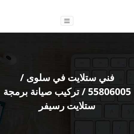
لتجاوز
الكويتية
خدمات وظائف بالكويت
لى
لمحتوى
فني ستلايت في سلوى /
55806005 / تركيب صيانة برمجة
ستلايت رسيفر