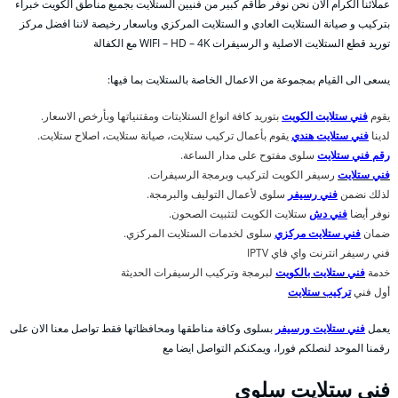
عملائنا الكرام الان نحن نوفر طاقم كبير من فنيين الستلايت بجميع مناطق الكويت خبراء
بتركيب و صيانة الستلايت العادي و الستلايت المركزي وباسعار رخيصة لاننا افضل مركز
توريد قطع الستلايت الاصلية و الرسيفرات WIFI – HD – 4K مع الكفالة
يسعى الى القيام بمجموعة من الاعمال الخاصة بالستلايت بما فيها:
يقوم
فني ستلايت الكويت
بتوريد كافة انواع الستلايتات ومقتنياتها وبأرخص الاسعار.
لدينا
فني ستلايت هندي
يقوم بأعمال تركيب ستلايت، صيانة ستلايت، اصلاح ستلايت.
رقم فني ستلايت
سلوى مفتوح على مدار الساعة.
فني ستلايت
رسيفر الكويت لتركيب وبرمجة الرسيفرات.
لذلك نضمن
فني رسيفر
سلوى لأعمال التوليف والبرمجة.
نوفر أيضا
فني دش
ستلايت الكويت لتثبيت الصحون.
ضمان
فني ستلايت مركزي
سلوى لخدمات الستلايت المركزي.
فني رسيفر انترنت واي فاي IPTV
خدمة
فني ستلايت بالكويت
لبرمجة وتركيب الرسيفرات الحديثة
أول فني
تركيب ستلايت
يعمل
فني ستلايت ورسيفر
بسلوى وكافة مناطقها ومحافظاتها فقط تواصل معنا الان على
رقمنا الموحد لنصلكم فورا، ويمكنكم التواصل ايضا مع
فني ستلايت سلوى