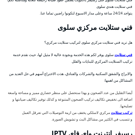
فني ستلايت هندي سلوى
يتواجد 24/24 ساعة وعلى مدار الاسبوع لتكونوا راضين تماما عنا.
فني ستلايت مركزي سلوى
هل تريد فني ستلايت مركزي سلوى لتركيب ستلايت مركزي؟
فني ستلايت
سلوى يوفر لكم هذه الخدمة وبجودة عالية لا مثيل لها، حيث نقدم خدمة
تركيب الستلايت المركزي للبنايات والفلل
والابراج والشقق السكنية والشركات والفنادق، هذت الاختراع أسهم في حل العديد من
المشاكل من اهمها:
أيضا التقليل من عدد الصحون و بهذا ستحصل على منظر حضاري مميز و مساحة واسعة
اضافة الى تخفيض تكاليف تركيب الصحون المتنوعة و كذلك توفير تكاليف صيانتها و
تصليحها.
تركيب ستلايت
مركزي لاسلكي يخفف من ازمة التوصيلات التي تعرقل العمل
و تتسبب في الكثير من مشاكل البث و تشويش الصورة.
رسيفر انترنت واي فاي IPTV