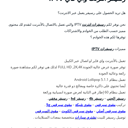
هل تريد الحصول على رسيفر يعمل عبر الانترنت؟
نحن نوفر لكم
رسيفرات انترنت
IPTV والتي تعمل بالاتصال بالأنترنت لتقدم لك محتوى
مميز حسب الطلب من الخوادم والاشتراكات
توفرها لكم هذه الخوادم ؟
مميزات
رسيفرات IPTV
:
تعمل بالأنترنت واي فاير او اتصال عبر الكيبل
توفر صورة عرض عالية الجودة FULL HD ,2K,4K لذلك هي توفر لكم مشاهدة صورة
رائعة وعالية الجودة
تعمل بنظام Android Lollipop 5.1.1
أيضا تحتوي على ذاكرة خاصة ومعالج ذو قدرة عالية
تعمل بنظام 60 إطار في الثانية لعرض صورة انسيابية ورائعة
رسيفر الجني
–
رسيفر 4k
–
رسيفر hd
–
رسيفر مخفي
.
تركيب
مقوي سيرفس
–
مقوي شبكة
–
مقوي سيرفس 5g
.
مقوي سيرفس أصلي
–
مقوي سيرفس الكويت
–
مقوي السيرفس
توصيل رسيفر للبيت
نشتري سيارات
متخصصة بمعدات الستلايتات .