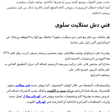
حجب بعض القنوات ووضع كلمة مرور او تغيرها بالكامل، توليف قنوات مشفرة.
أيضا اصلاح اعطال الرسيفرات وتوفير كافة القطع الغيار اللازمة لذلك من قبل مختصين
وبسعر التكلفة.
فني دش ستلايت سلوى
هل تعاملت من قبل مع فني دش ستلايت سلوى؟ تعاملك مع كوادرنا المؤهلة ورضاك عن
اعمالنا هي أكبر دليل على نجاحنا
وقدرتنا على ارضاؤكم وتلبية مطالبكم، نوفر مختصي برمجة رسيفر انترنت واي فاي IPTV
هذا النوع من الرسيفرات الحديثة الذي
يحتاج الى مختص قادر على تركيب وبرمجة الرسيفر اضافة الى تنزيل التطبيق الخاص به
على هاتف الزبون ليصبح قادر على
مشاهدة البرامج
والمسلسلات المفضلة من خلال الهاتف المحمول، كما ونوفر خدمة
فني ستلايت
سلوى
للاشتراك بشبكة قناة الرياضة
بي ان سبورت الكويت
وكذلك تجديد الاشتراك اضافة الى
عروض متعددة نوفرها لكم وتخفيضات مناسبة ونوفر فني
كهربائي منازل
لعمل تمديد
وايرات الستلايتات المركزية الداخلية أو الخارجية فني
كهربائي
الكويت.
فني ستلايت سلوى فنى رسيفر بالكويت يضمن عقود صيانة رخيصة للغاية ومناسبة لكم،