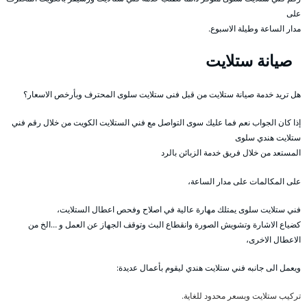
على
مدار الساعة وطيلة الاسبوع.
صيانة ستلايت
هل تريد خدمة صيانة ستلايت من قبل فنى ستلايت سلوى المحترف وبأرخص الاسعار؟
إذا كان الجواب نعم فما عليك سوى التواصل مع فني الستلايت الكويت من خلال رقم فني
ستلايت هندي سلوى
المستعد من خلال فريق خدمة الزبائن بالرد
على المكالمات على مدار الساعة،
فني ستلايت سلوى يمتلك مهارة عالية في اصلاح وفحص اعطال الستلايت،
كضياع الاشارة وتشويش الصورة وانقطاع البث وتوقف الجهاز عن العمل و …الخ من
الاعطال الاخرى،
ويعمل الى جانبه فني ستلايت هندي ليقوم بأعمال عديدة:
تركيب ستلايت وبسعر محدود للغاية.