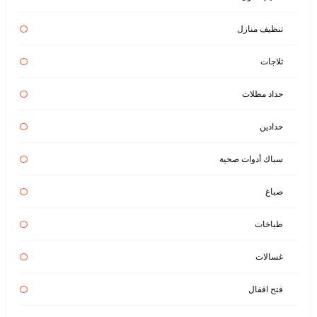
تنظيف منازل
ثلاجات
حداد مظلات
حدادين
سباك أدوات صحية
صباغ
طباخات
غسالات
فتح اقفال