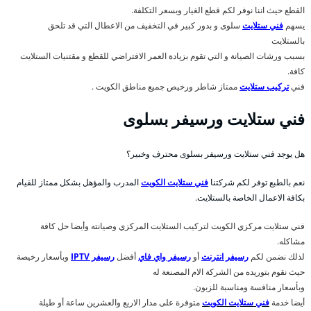
القطع حيث اننا نوفر لكم قطع الغيار وبسعر التكلفة.
يسهم
فني ستلايت
سلوى و بدور كبير في التخفيف من الاعطال التي قد تلحق
بالستلايت
بسبب ورشات الصيانة و التي تقوم بزيادة العمر الافتراضي للقطع و مقتنيات الستلايت
كافة.
فني
تركيب ستلايت
ممتاز شاطر ورخيص جميع مناطق الكويت .
فني ستلايت ورسيفر بسلوى
هل يوجد فني ستلايت ورسيفر بسلوى محترف وخبير؟
نعم بالطبع توفر لكم شركتنا
فني ستلايت الكويت
المدرب والمؤهل بشكل ممتاز للقيام
بكافة الاعمال الخاصة بالستلايت.
فني ستلايت مركزي الكويت لتركيب الستلايت المركزي وصيانته وأيضا حل كافة
مشاكله.
لذلك نضمن لكم
رسيفر انترنت
أو
رسيفر واي فاي
أفضل
رسيفر IPTV
وبأسعار رخيصة
حيث نقوم بتوريده من الشركة الام المصنعة له
وبأسعار منافسة ومناسبة للزبون.
أيضا خدمة
فني ستلايت الكويت
متوفرة على مدار الاربع والعشرين ساعة أو طيلة