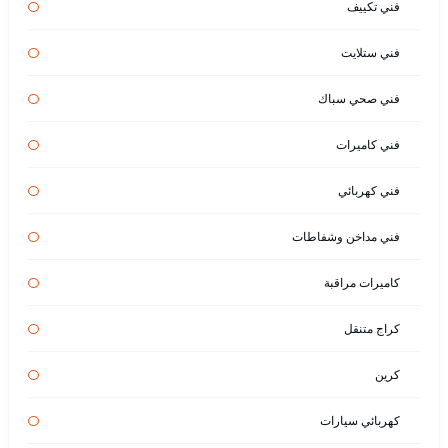
فني تكييف
فني ستلايت
فني صحي سباك
فني كاميرات
فني كهربائي
فني مداخن وشفاطات
كاميرات مراقبة
كراج متنقل
كرين
كهربائي سيارات