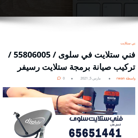
فني ستلايت
فني ستلايت في سلوى / 55806005 /
تركيب صيانة برمجة ستلايت رسيفر
بواسطة rwan
مارس 5, 2021
0