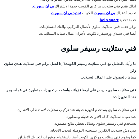
لذلك يقدم فني ستلايت مركزي الكويت خدمة الاشتراك
بي ان سبورت
.
تجديد أشتراك
بي ان سبورت
الكويت
تجديد بي ان سبورت
.
خدمة تجديد
bein sport
نوفر خدمة فني ستلايت سلوى لأعمال التركيب والفك للستلايتات.
أيضا فني ستلاي ورسيفر بالكويت لأجراء اعمال صيانة الستلايتات.
فني ستلايت رسيفر سلوى
ما رأيك بالتعامل مع فني ستلايت رسيفر الكويت؟ إذا اتصل برقم فني ستلايت هندي سلوى
وكن
سباقا بالحصول على اعمال الستلايت،
فني ستلايت سلوى حريص على ارضاء زبائنه واستخدام تجهيزات متطورة في عمله، ومن
هذه التجهيزات:
فني ستلايت سلوى يستخدم اجهزة حديثة عند تركيب ستلايت لاستقطاب الاشارة.
عند صيانة ستلايت كافة الادوات حديثة ومتطورة.
يستخدم فني رسيفر سلوى وسائل تعطي نتائج مضمونة.
فني دش ستلايت الكقرين يستخدم البوصلة لتحديد الاتجاه.
كما ويقوم فني ستلايت مركزي الكويت أيضا باستخدام موتورات لتحريك الاطباق