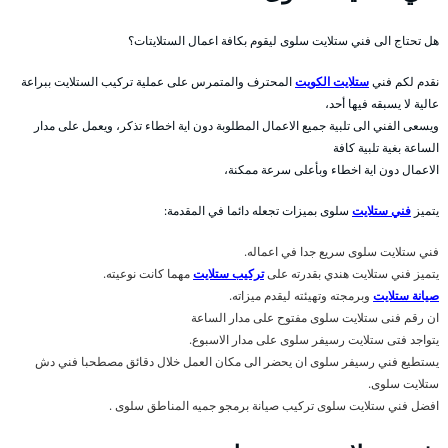
هل تحتاج الى فني ستلايت سلوى ليقوم بكافة اعمال الستلايتات؟
نقدم لكم فني
ستلايت الكويت
المحترف والمتمرس على عملية تركيب الستلايت ببراعة
عالية لا يسبقه فيها أحد،
ويسعى الفني الى تلبية جميع الاعمال المطلوبة دون اية اخطاء تذكر، ويعمل على مدار
الساعة بغية تلبية كافة
الاعمال دون اية اخطاء وبأعلى سرعة ممكنة،
يتميز
فني ستلايت
سلوى بميزات تجعله دائما في المقدمة:
فني ستلايت سلوى سريع جدا في اعماله.
يتميز فني ستلايت هندي بقدرته على
تركيب ستلايت
مهما كانت نوعيته.
صيانة ستلايت
وبرمجته وتهيئته ليقدم ميزاته.
ان رقم فنى ستلايت سلوى مفتوح على مدار الساعة
يتواجد فتى ستلايت رسيفر سلوى على مدار الاسبوع.
يستطيع فني رسيفر سلوى ان يحضر الى مكان العمل خلال دقائق مصطحبا فني دش
ستلايت سلوى.
افضل فني ستلايت سلوى تركيب صيانة برمجو جميه المناطق سلوى .