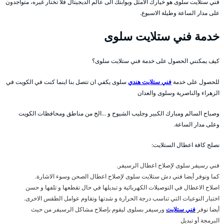
فني ستلايت سلوى هو خيارك الامثل وبوابتك الى عالم الديجيتال فلا تختار غيره، متواجدون
على مدار الساعة وطيلة الاسبوع.
خدمة فني ستلايت سلوى
كيف يمكنني الحصول على خدمة فني ستلايت سلوى؟
للحصول على خدمة
فني ستلايت هندي
سلوى يكفي ان تتصل بنا اينما كنت في الكويت في
الزهراء والناصرية وسلوى والعدان
وصباح السالم ومبارك الكبير وجليب الشيوخ و …الخ من مناطق ومحافظات الكويت
وعلى مدار الساعة.
نصلح كافة اعطال الستلايت:
فني رسيفر سلوى لإصلاح اعطال الرسيفر.
كما ونوفر أيضا فني دش ستلايت سلوى لإصلاح اعطال الصحن وسوء الاشارة.
اصلاح الاعطال في التوصيلات الكهربائية و تبديلها في حال تقطعها و تلفها و حسن
اختيار النوعيات التي تناسب درجة الحرارة و شدتها وتقاوم عوامل الطقس الاخرى.
أيضا نوفر
فني ستلايت
ورسيفر بسلوى ليقوم بإصلاح مشاكل الرسيفر من حيث
البرمجة أو تبديل