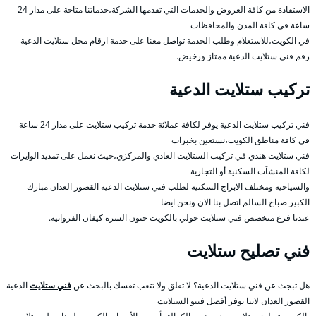
الاستفادة من كافة العروض والخدمات التي تقدمها الشركة،خدماتنا متاحة على مدار 24
ساعة في كافة المدن والمحافظات
في الكويت،للاستعلام وطلب الخدمة تواصل معنا على خدمة ارقام محل ستلايت الدعية
رقم فني ستلايت الدعية ممتاز ورخيض.
تركيب ستلايت الدعية
فني تركيب ستلايت الدعية يوفر لكافة عملائة خدمة تركيب ستلايت على مدار 24 ساعة
في كافة مناطق الكويت،نستعين بخبرات
فني ستلايت هندي في تركيب الستلايت العادي والمركزي،حيث نعمل على تمديد الوايرات
لكافة المنشآت السكنية أو التجارية
والسياحية ومختلف الابراج السكنية لطلب فني ستلايت الدعية القصور العدان مبارك
الكبير صباح السالم اتصل بنا الان ونحن ايضا
عتدنا فرع متخصص فني ستلايت حولي بالكويت جنون السرة كيفان الفروانية.
فني تصليح ستلايت
هل تبجث عن فني ستلايت الدعية؟ لا تقلق ولا تتعب تفسك بالبحث عن
فني ستلايت
الدعية
القصور العدان لاننا نوفر أفضل فنيو الستلايت