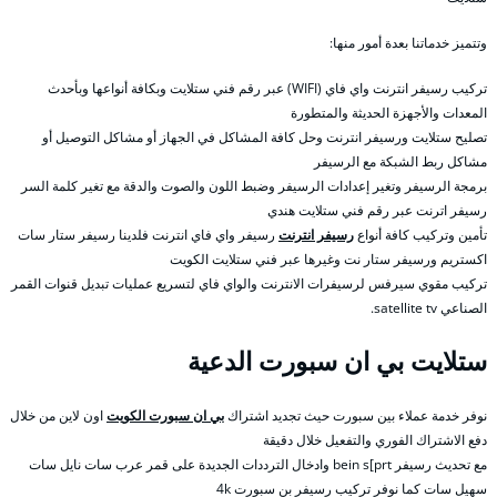
وتتميز خدماتنا بعدة أمور منها:
تركيب رسيفر انترنت واي فاي (WIFI) عبر رقم فني ستلايت وبكافة أنواعها وبأحدث
المعدات والأجهزة الحديثة والمتطورة
تصليح ستلايت ورسيفر انترنت وحل كافة المشاكل في الجهاز أو مشاكل التوصيل أو
مشاكل ربط الشبكة مع الرسيفر
برمجة الرسيفر وتغير إعدادات الرسيفر وضبط اللون والصوت والدقة مع تغير كلمة السر
رسيفر اترنت عبر رقم فني ستلايت هندي
تأمين وتركيب كافة أنواع
رسيفر انترنت
رسيفر واي فاي انترنت فلدينا رسيفر ستار سات
اكستريم ورسيفر ستار نت وغيرها عبر فني ستلايت الكويت
تركيب مقوي سيرفس لرسيفرات الانترنت والواي فاي لتسريع عمليات تبديل قنوات القمر
الصناعي satellite tv.
ستلايت بي ان سبورت الدعية
نوفر خدمة عملاء بين سبورت حيث تجديد اشتراك
بي ان سبورت الكويت
اون لاين من خلال
دفع الاشتراك الفوري والتفعيل خلال دقيقة
مع تحديث رسيفر bein s[prt وادخال الترددات الجديدة على قمر عرب سات نايل سات
سهيل سات كما نوفر تركيب رسيفر بن سبورت 4k