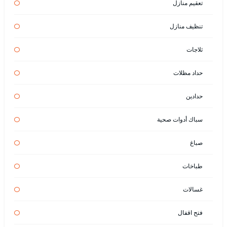
تعقيم منازل
تنظيف منازل
ثلاجات
حداد مظلات
حدادين
سباك أدوات صحية
صباغ
طباخات
غسالات
فتح اقفال