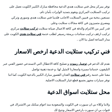
نوفر بمركز محل فني ستلايت هندي الدعية محافظة مبارك الكبير الكويت نعمل على
تركيب الستلايت المركزي ونقوم بتمديد الوايرات بأمان تام،
نستعين بنخبة من فنيين الستلايت الاجانب فلدينا فني ستلايت هندي وسوري وتركي
ومصري متميزون في كافة مجالات ستلايت وعلى
قدر كبير من الالتزام والدقة في كافة الاعمال صيانة ستلايت
تركيب ستلايت
مركزي
تركيب ارفف تركيب ستاندات برمجة رسيفر لطلب خدمة
فني ستلايت هندي
الكويت على
مدار الساعة اتصل بنا الان ..
فني تركيب ستلايت الدعية ارخص الاسعار
نقدم لك الدعم في
توصيل ريموت
و تصليح كافة الاعطال التي لاتستدعي حضور الفني عبر
التليفون، خدماتنا مميزة واسعارنا لامثيل لها، و خدمة ذهبية تواصل
معنا على خدمة رقم
فني ستلايت
العدان القصور مبارك الكبير بالدعية الكويت كما اننا
نوفر سيارات مجهز بجميع قطع غيار الستلايت الاصلية.
محل ستلايت اسواق الدعية
ولاننا وكلاء بي ان سبورت في الكويت والسعودية منذ اعوام نمكنك من الاشتراك في
قنوات بي ان سبورت بارخص الاسعار ونتيح لك