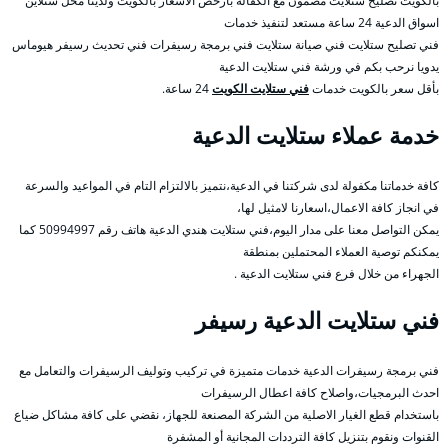
بالكويت تصليح ستلايت مضمون مع الكفالة بأرخص الأسعار بالكويت ولدينا محل ستلاين
اسواق الدعية 24 ساعة مستعد لتنفيذ خدمات
فني تصليح ستلايت فني صيانة ستلايت فني برمجة رسيفرات فني تحديث رسيفر هيوماس
يدويا نرحب بكم في ورشة فني ستلايت الدعية
بأقل سعر بالكويت خدمات
فني ستلايت الكويت
24 ساعة.
خدمة عملاء ستلايت الدعية
كافة خدماتنا مكفولة لدى شركتنا في الدعية،نتميز بالالتزام التام في المواعيد والسرعة
في انجاز كافة الاعمال،اسعارنا لامثيل لها،
يمكن التواصل معنا على مدار اليوم،فني ستلايت هندي الدعية هاتف رقم 50994997 كما
يمكنكم توصية العملاء المحتملين بمنطقة
الجهراء من خلال فرع فني ستلايت الدعية .
فني ستلايت الدعية رسيفر
فني برمجة رسيفرات الدعية خدمات متميزة في تركيب وتوليف الرسيفرات والتعامل مع
احدث البرمجيات،واصلاح كافة اعطال الرسيفرات
باستخدام قطع الغيار الاصلية من الشركة المصنعة للجهاز، نقضي على كافة مشاكل ضياع
القنوات ونقوم بتنزيل كافة الترددات المجانية أو المشفرة