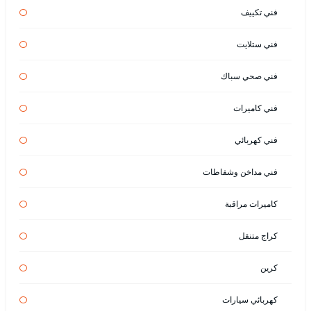
فني تكييف
فني ستلايت
فني صحي سباك
فني كاميرات
فني كهربائي
فني مداخن وشفاطات
كاميرات مراقبة
كراج متنقل
كرين
كهربائي سيارات