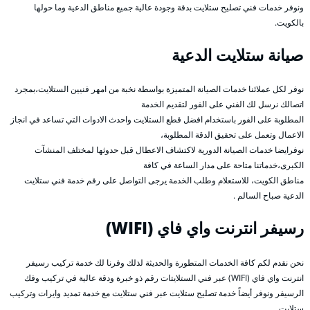
ونوفر خدمات فني تصليح ستلايت بدقة وجودة عالية جميع مناطق الدعية وما حولها
بالكويت.
صيانة ستلايت الدعية
نوفر لكل عملائنا خدمات الصيانة المتميزة بواسطة نخبة من امهر فنيين الستلايت،بمجرد
اتصالك نرسل لك الفني على الفور لتقديم الخدمة
المطلوبة على الفور باستخدام افضل قطع الستلايت واحدث الادوات التي تساعد في انجاز
الاعمال وتعمل على تحقيق الدقة المطلوبة،
نوفرايضا خدمات الصيانة الدورية لاكتشاف الاعطال قبل حدوثها لمختلف المنشآت
الكبرى،خدماتنا متاحة على مدار الساعة في كافة
مناطق الكويت، للاستعلام وطلب الخدمة يرجى التواصل على رقم خدمة فني ستلايت
الدعية صباح السالم .
رسيفر انترنت واي فاي (WIFI)
نحن نقدم لكم كافة الخدمات المتطورة والحديثة لذلك وفرنا لك خدمة تركيب رسيفر
انترنت واي فاي (WIFI) عبر فني الستلايتات رقم ذو خبرة ودقة عالية في تركيب وفك
الرسيفر ونوفر أيضاً خدمة تصليح ستلايت عبر فني ستلايت مع خدمة تمديد وايرات وتركيب
ستلايت