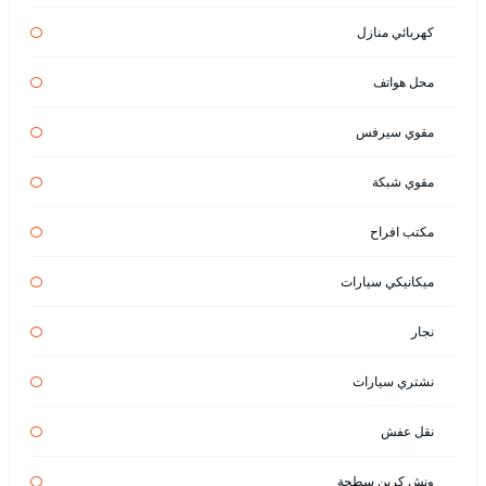
كهربائي منازل
محل هواتف
مقوي سيرفس
مقوي شبكة
مكتب افراح
ميكانيكي سيارات
نجار
نشتري سيارات
نقل عفش
ونش كرين سطحة