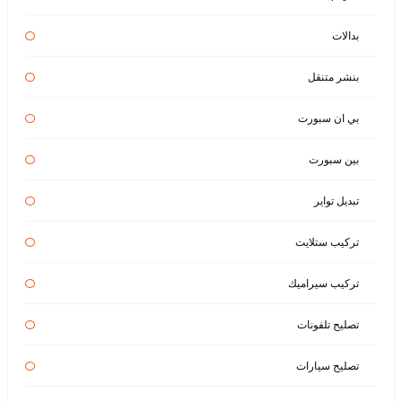
بدالات
بنشر متنقل
بي ان سبورت
بين سبورت
تبديل تواير
تركيب ستلايت
تركيب سيراميك
تصليح تلفونات
تصليح سيارات