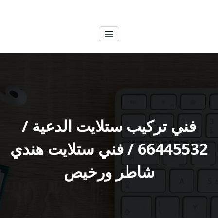
لتجاوز
الكويتية
خدمات وظائف بالكويت
لى
لمحتوى
فني تركيب ستلايت الدعية /
66445532 / فني ستلايت هندي
شاطر ورخيص