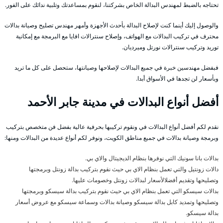
تحتاجه بالضبط لمهندس البدالة الخاص بشركتنا، لنقوم بمساعدتك وتلبية ندائك على الفور.
والوصول إليك أينما كنت لإصلاح البدالة بأحدث الأجهزة وأمهر مهندس تصليح وصيانة بدالات
محترف في تركيب البدالات مع الهواتف، وإصلاح سنترالات افايا مع البرمجة مع إمكانية
توريد وتركيب سنترالات نورتل وميرديان.
فبفضل مهندسين خبرة في جميع البدالات لإصلاحها وصيانتها، ستحصل على كل ما تريد
وبأسعار لن تجدها في الأسواق أبدا.
أفضل أنواع البدالات في مدينة جابر الأحمد
نقدم لكم أفضل أنواع البدالات في ونقوم تركيبها بحرفية عالية بفضل فن متخصص بتركيب
وبرمجة وصيانة بدالات في جميع مناطق الكويت، ونوفر لكم أنواع عديدة من البدالات ومنها:
بدالات بانا سونيك التي نوفرها بنظام الديجيتال والاي بي.
دالات زونتيل والتي تعمل بنظام الاي بي حيث نقوم بتركيب بدالة زونتل وبرمجتها
وتصليحها وتقديم أفضلالأسعار لبدالات زونتل وخصومات عليها.
بدالات سيسكو التي تعمل بنظام الاي بي حيث نقوم بتركيب بدالة سيسكو وبرمجتها
وتصليحها وتمديد كابل بدالة سيسكو وصيانة بدالات وسماعة سيسكو مع عروض أسعار
بدالة سيسكو.