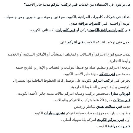
هل ترغبون في الاستفادة من خدمات
فني تركيب انتركم
مدينة جابر الأحمد؟
نتعاقد في شركات كاميرات المراقبة بالكويت مع فنين و مهندسين خبيرين و من جنسيات
عربية أو اجنبية، فني
كاميرات مراقبة
هندي،
فني
كاميرات مراقبة بالكويت
تركي أو
فني كاميرات
باكستاني الكويت.
يعمل فني تركيب انتركم الكويت
فني انتركم
على:
تمديد جميع انواع الانتركم أو البدالات و لمختلف المنشآت أو الأماكن السكنية أو الخدمية
و أيضا التجارية.
برمجة الانتركم و تنظيم عمله مع ضبط التوقيت و النغمات و الإنذار و التاريخ خدمة
مقدمة من
فني انتركم
مدينة جابر الأحمد الكويت.
يحرص فني
تركيب انتركم
الكويت على توصيل كافة الخطوط الداخلية مع السنترال
الرئيسي و أيضا توصيل الخطوط الخارجية.
كهربائي منازل
متخصص تركيب وصيانة انتركم بدالات مدينة جابر الأحمد الكويت .
فني ستلايت
خبرة 20 عاما بتركيب الانتركم والبدالات .
خدمة
فني ستلايت هندي
شاطر ورخيص
مطلوب سيارات مجهزة بمعدات صيانة انتركم
نشري سيارات
الكويت
أول
فني انتركم الكويت
انتركم باناسونيك أصلي .
كاميرات مراقبة
الكويت