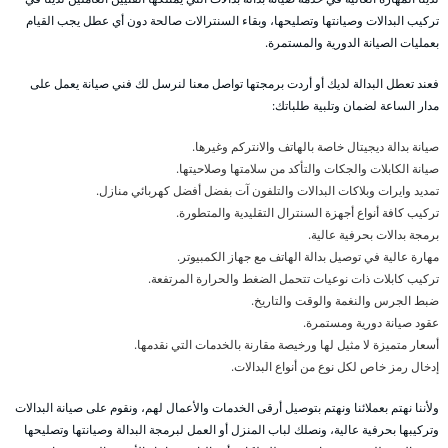
تركيب البدالات وصيانتها وتصليحها، وبقاء السنترالات صالحة دون أي عطل يجب القيام
بعمليات الصيانة الدورية والمستمرة.
فعند تعطل البدالة لديك أو أردت برمجتها تواصل معنا لنرسل لك فني صيانة يعمل على
مدار الساعة لضمان وتلبية طلباتك:
صيانة بدالة ديجيتال خاصة بالهاتف والانتركم وغيرها.
صيانة الكابلات والجكات والتأكد من سلامتها وصلاحيتها.
تمديد وايرات وبلاكات البدالات والتلفون آت بفضل أفضل كهربائي منازل.
تركيب كافة أنواع أجهزة السنترال التقليدية والمتطورة.
برمجة بدالات بحرفية عالية.
مهارة عالية في توصيل بدالة الهاتف مع جهاز الكمبيوتر.
تركيب كابلات ذات نوعيات تتحمل الضغط والحرارة المرتفعة.
ضبط الجرس والنغمة والوقت والتاريخ.
عقود صيانة دورية ومستمرة.
أسعار متميزة لا مثيل لها ورخيصة مقارنة بالخدمات التي نقدمها.
إدخال رمز خاص لكل نوع من أنواع البدالات.
ولأننا نهتم بعملائنا ونهتم بتوصيل أرقى الخدمات والأعمال لهم، ونقوم على صيانة البدالات
وتركيبها بحرفية عالية، ونصلك لباب المنزل أو العمل لبرمجة البدالة وصيانتها وتصليحها