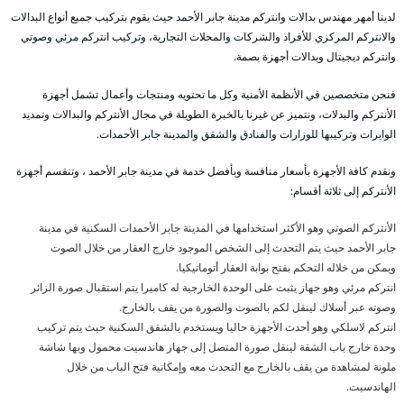
لدينا أمهر مهندس بدالات وانتركم مدينة جابر الأحمد حيث يقوم بتركيب جميع أنواع البدالات
والانتركم المركزي للأفراد والشركات والمحلات التجارية، وتركيب انتركم مرئي وصوتي
وانتركم ديجيتال وبدالات أجهزة بصمة.
فنحن متخصصين في الأنظمة الأمنية وكل ما تحتويه ومنتجات وأعمال تشمل أجهزة
الأنتركم والبدلات، ونتميز عن غيرنا بالخبرة الطويلة في مجال الأنتركم والبدالات وتمديد
الوايرات وتركيبها للوزارات والفنادق والشقق والمدينة جابر الأحمدات.
ونقدم كافة الأجهزة بأسعار منافسة وبأفضل خدمة في مدينة جابر الأحمد ، وتنقسم أجهزة
الأنتركم إلى ثلاثة أقسام:
الأنتركم الصوتي وهو الأكثر استخدامها في المدينة جابر الأحمدات السكنية في مدينة
جابر الأحمد حيث يتم التحدث إلى الشخص الموجود خارج العقار من خلال الصوت
ويمكن من خلاله التحكم بفتح بوابة العقار أتوماتيكيا.
انتركم مرئي وهو جهاز يثبت على الوحدة الخارجية له كاميرا يتم استقبال صورة الزائر
وصوته عبر أسلاك لينقل لكم بالصوت والصورة من يقف بالخارج.
انتركم لاسلكي وهو أحدث الأجهزة حاليا ويستخدم بالشقق السكنية حيث يتم تركيب
وحدة خارج باب الشقة لينقل صورة المتصل إلى جهاز هاندسيت محمول وبها شاشة
ملونة لمشاهدة من يقف بالخارج مع التحدث معه وإمكانية فتح الباب من خلال
الهاندسيت.