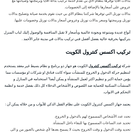
بدالات افايا نوفرها بنظام الاي بي نقدم خدمة تركيب بدالة افايا وبرمجتها وصيانتها مع
عروض على أسعارها بالإضافة إلى الخصومات.
بدالات نورتل التي توفرها شركتنا بنظام الاي بي حيث نقوم بخدمة صيانة وتصليح بدالات
نورتل وبرمجتها وسعر بدالات نورتل وعروض أسعار بدالات نورتل وخصومات عليها.
أنواع عديدة ومتنوعة وبجودة عالمية وبأسعار لا تقبل المنافسة والوصول إليك لباب المنزل
بتركيبها بحرفية عالية بفضل أفضل فني تركيب بدالات في مدينة جابر الأحمد .
تركيب اكسس كنترول الكويت
شركة
تركيب أكسس كنترول
الكويت هو جهاز ذو برنامج و نظام بسيط غير معقد يستخدم
لتنظيم حركة الدخول و الخروج للمنشآت سواء كانت فنادق او شركات او مؤسسات مما
يؤمن حماية اكبر و تنظيم اكثر لعمل المنشأة و يمكن أيضا” استخدامه في المنازل و
المنشآت السكنية للحماية ضد اللصوص و الأشخاص الدخلاء كل ذلك بفضل خدمة و انظمة
التحكم في الابواب.
يعتمد جهاز اكسس كنترول الكويت على نظام القفل الذكي للأبواب و من خلاله يمكن أن :
نحدد عدد الأشخاص المسموح لهم بالدخول و الخروج.
تحديد عدد الساعات المسموح بها للبقاء داخل المنشأة.
تحديد وقت الدخول و وقت الخروج بحيث لا يسمح بعدها لأي شخص بالعبور من و الى