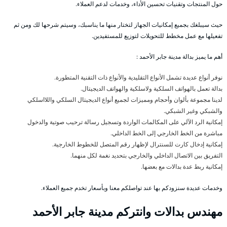
حول المنتجات وتقنيات تحسين الأداء، وخدمات لدعم العملاء.
حيث سيبلغك بجميع إمكانيات الجهاز لتختار منها ما يناسبك، وسيتم شرحها لك ومن ثم
تفعيلها مع عمل مخطط للتحويلات لتوزيع للمستفيدين.
أهم ما يميز بدالة مدينة جابر الأحمد :
نوفر أنواع عديدة تشمل الأنواع التقليدية والأنواع ذات التقنية المتطورة.
بدالة تعمل بالهواتف السلكية ولاسلكية والهواتف الديجيتال.
لدينا مجموعة بألوان وأحجام ومميزات لجميع أنواع الديجيتال السلكي واللااسلكي
والشبكي وغير الشبكي.
إمكانية الرد الآلي على المكالمات الواردة وتسجيل رسالة ترحيب صوتية والدخول
مباشرة من الخط الخارجي إلى الخط الداخلي.
إمكانية إدخال كارت للسنترال لإظهار رقم المتصل للخطوط الخارجية.
التفريق بين الاتصال الداخلي والخارجي بتحديد نغمة لكل منهما.
إمكانية ربط عدة بدالات مع بعضها.
وخدمات عديدة سنزودكم بها عند تواصلكم معنا وبأسعار تخدم جميع العملاء.
مهندس بدالات وانتركم مدينة جابر الأحمد