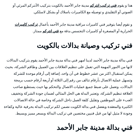
هذا و يقوم
فني تركيب انتركم
مدينة جابر الأحمد بالكويت بتركيب الأنتركم المرئي أو
الصوتي أو التقليدي و توصيله مع الكاميرات باسلاك أو بشكل لاسلكي.
و نقوم أيضا بتوفير فني كاميرات مراقبة مدينة جابر الأحمد بأعمال
تركيب كاميرات
الحرارية أو المصغرة أو كاميرات التجسس بدقة مع
فني انتركم
ممتاز.
فني تركيب وصيانة بدالات بالكويت
فني بدالة مدينة جابر الأحمد لدينا امهر فني بدالة مدينة جابر الأحمد يقوم بتركيب البدالات
لانها من الامور المهمة التي تعمل على تنظيم العلاقات بين العميل وطاقم الشركة، بحيث
يمكن استقبال اكثر من عشر خطوط في آن واحد، إضافة إلى أرقام موحدة للشركة
وتسهل عملية الاتصال بأرقام تتالف من رقم إلى الثلاثة أو أربعة أرقام حسب برمجة
البدالات، وتعمل على ضبط جميع عمليات الاتصال والتحكم بها حيث يستطيع صاحب
العلاقة تنظيم الشركة، وتعتبر البدلة هي الحل المثالي لضمان جودة الشركة وتخفيف
العبء على الموظفين وتقليل كلفة العمل داخل الشركة وخاصة في حالة الاتصالات
الكثيرة والمعقدة وبفضل فني بدالة الكويت نضمن لكم تركيب البدلة بحرفية عالية وكفاءة
وجودة لا مثيل لها من قبل فنيين مختصين في تركيب البدالة وبسعر مميز وبسيط.
فني بدالة مدينة جابر الأحمد