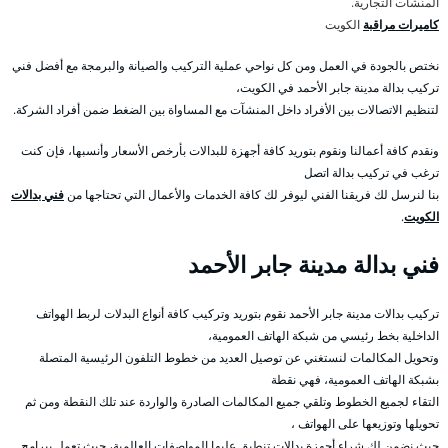
المنشآت التجارية.
كاميرات مراقبة
الكويت
نختص بالجودة في العمل ومن كل نواحي عملية التركيب والصيانة والبرمجة مع أفضل فني
تركيب بدالة مدينة جابر الأحمد في الكويت،
لتنظيم الاتصالات بين الأفراد داخل المنشآت مع المساواة بين الضغط ضمن أفراد الشركة.
ونقدم كافة أعمالنا ونقوم بتوريد كافة أجهزة للبدالات بأرخص الأسعار وأنسبها، فإن كنت
ترغب في تركيب بدالة اتصل
بنا لنرسل لك فريقنا الفني ليوفر لك كافة الخدمات والأعمال التي تحتاجها من
فني بدالات
الكويت
.
فني بدالة مدينة جابر الأحمد
تركيب بدالات مدينة جابر الأحمد نقوم بتوريد وتركيب كافة أنواع البدلات لربط الهواتف
الداخلية بخط رئيسي من شبكة الهاتف العمومية،
وتحويل المكالمات لنستغني عن توصيل العديد من خطوط التلفون الرئيسية المتصلة
بشبكة الهاتف العمومية، فهي نقطة
التقاء لجميع الخطوط وتلقي جميع المكالمات الصادرة والواردة عند تلك النقطة ومن ثم
تحويلها وتوزيعها على الهواتف ،
حيث نضمن لك شراء أجهزة بدالات تنطبق عليها المواصفات العالمية، حيث تعمل ببرامج