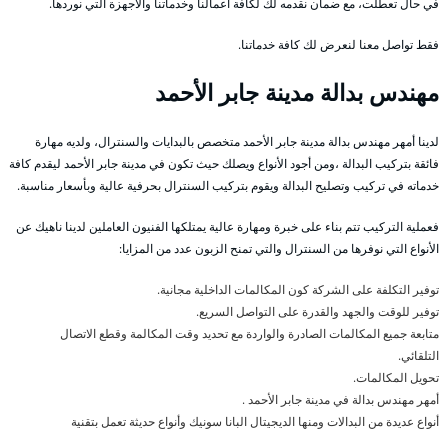
في حال تعطلت، مع ضمان نقدمه لك لكافة أعمالنا وخدماتنا والأجهزة التي نوردها.
فقط تواصل معنا لنعرض لك كافة خدماتنا.
مهندس بدالة مدينة جابر الأحمد
لدينا أمهر مهندس بدالة مدينة جابر الأحمد متخصص بالبدايات والسنترال، ولديه مهارة
فائقة بتركيب البدالة ،ومن أجود الأنواع ويصلك حيث تكون في مدينة جابر الأحمد ليقدم كافة
خدماته في تركيب وتصليح البدالة ويقوم بتركيب السنترال بحرفية عالية وبأسعار مناسبة.
فعملية التركيب تتم بناء على خبرة ومهارة عالية يمتلكها الفنيون العاملين لدينا ناهيك عن
الأنواع التي نوفرها من السنترال والتي تمنح الزبون عدد من المزايا:
توفير التكلفة على الشركة كون المكالمات الداخلية مجانية.
توفير للوقت والجهد والقدرة على التواصل السريع.
متابعة جميع المكالمات الصادرة والواردة مع تحديد وقت المكالمة وقطع الاتصال
التلقائي.
تحويل المكالمات.
أمهر مهندس بدالة في مدينة جابر الأحمد .
أنواع عديدة من البدالات ومنها الديجيتال البانا سونيك وأنواع حديثة تعمل بتقنية