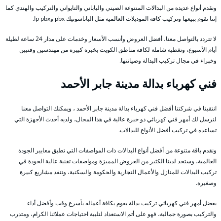
ونقدم أنواع عديدة من البدالات المتنوعة الصيني والياباني والتايواني والتركيب والهندي كما
إننا نقوم ببيعها وتركيب كافة الموديلات العالمية مثل الباناسونيك pbx وIp pbx.
لا تتردد بالتواصل معنا، أفضل العروض وأنسب الأسعار وخدمات على مدار 24 ساعة لطيلة
أيام الأسبوع، وتغطية شاملة لكافة مناطق الكويت بخبرة كبيرة من مهندسين وفنيين
وخبراء في مجال تركيب البدالة وصيانتها.
فني كهرباء بدالة مدينة جابر الأحمد
انتقينا في شركتنا أفضل فني كهرباء بدالة مدينة جابر الأحمد ، ويمكنك التواصل معنا
لنرسل لك أمهر فني كهربائي ذو خبرة عالية في هذا المجال، ولديه أحدث الأجهزة التي
تساعده في تركيب أفضل الأنواع للبدالات.
ونقدم باقة متنوعة من أفضل أنواع البدالات ذات المواصفات التي تطبق معايير الجودة
العالمية، وستجد لدينا الكثير من العروض المميزة ومواصفات تقنية عالية الجودة في
تركيب البدالات للمنازل والأعمال التجارية والحكومة والسكنية، وتنفذ مشاريع كبيرة
وصغيرة.
بفضل أمهر فني كهربائي تركيب بدالة يقوم بكافة أعماله بأسرع وقت وأفضل أداء
والتركيب بصورة جمالية، فهو على أتم الاستعداد لتلبية احتياجات عملائنا الكرام، ومتدرب