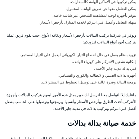
يمكن تركيبها في الأماكن الهامة كالسفارات.
يمكن التعامل معها عن طريق الهاتف المحمول.
تتوفر بأجهزة لوحية لمشاهدة الشخص عبر شاشة خاصة.
سهلة التعامل وأفضل فني انتركم لخدمة المنازل بأرخص الأسعار.
ونوفر في شركتنا تركيب البدالات بأرخص الأسعار وبكافة الأنواع، حيث يقوم فريق عملنا
بتركيب أجود أنواع البدالات لنزودكم:
تزويد بنظام يعمل في حال انقطاع التيار الكهربائي ليعمل على التيار المستمر.
إمكانية تشغيل الأنتركم على كهرباء الهاتف.
فني بدالة مدينة جابر الأحمد .
أجهزة بدالات الصيني والايطالية والكوري والفيتنامي.
برمجة البدالة وقدرة عالية على توصيل الخطوط في السنترالات.
ماعليك إلا التواصل معنا لنرسل لك خبير بمثل هذه الأمور ليقوم بتركيب البدالات وأجهزة
الأنتركم بأحدث الطرق وبأرخص الأسعار وأنسبها وبرمجتها وتوصيلها على الحاسب بفضل
أفضل فني انتركم وتركيب بدالات في مدينة جابر الأحمد .
خدمة صيانة بدالة بدالات
لدينا المهارة العالية في خدمة صيانة بدالة بدالات التي يمتلكها الفنيين العاملين لدينا في