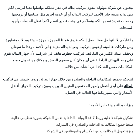
تبحثون عن شركة موثوقة لتقوم بتركيب بدالة في مقر عملكم تواصلوا معنا لنرسل لكم
فني بدالة مدينة جابر الأحمد لتركيب البدالة أو أي خدمة آخرى مثل صيانتها أو برمجتها
وخدمات عديدة نقدمها لكم وتصلكم في وقت قصير لنقدم لكم أفضل الخدمات وأجود
المنتجات.
ما عليكم إلا التواصل معنا ليصل إليكم فريق عملنا المجهز بأجهزة حديثة وبدالات متطورة
ومن ماركات عالمية، ليقوموا بتركيب وصيانة بدالة مدينة جابر الأحمد ، وهذا ما سيقلل
ويخفف عليك الكثير من التكاليف لتركيب خطوط هاتف في شركتك لأن جهاز البدالة يقوم
على ربط الهواتف الداخلية في أي مكان كان بعضهم البعض ويمكنك من تحويل جميع
المكالمات ضمن الشبكة التي أنشأت من خلاله.
لتتحكم بجميع المكالمات الداخلة والصادرة من خلال جهاز البدالة، ونوفر خدمتنا في
تركيب
البدالة
على أيدي أفضل وأمهر المختصين الفنيين الذين يقومون بتركيب الجهاز بأفضل
الأسعار والتي تتميز بكفاءتها العالية في العمل.
ميزات بدالة مدينة جابر الأحمد :
تشكيل شبكة داخلية وربط كافة الهواتف الداخلية ضمن الشبكة بصورة تنظيمي عالية.
ضبط جميع المكالمات الداخلية والصادرة قي الشركة.
ميزة تحويل المكالمات بين الأقسام والموظفين في الشركة.