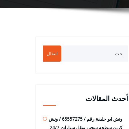
انتقال
أحدث المقالات
ونش ابو حليفة رقم / 65557275 / ونش
كرين سطحة سحب ونقل سيارات 24/7