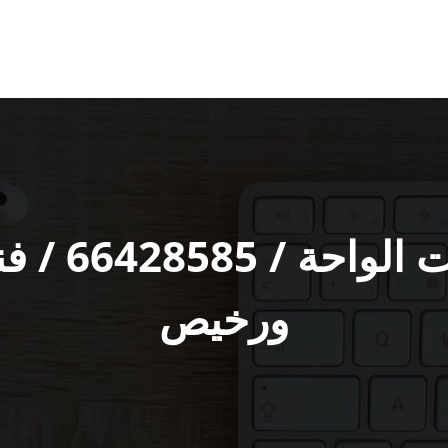
فني تركيب ب
ورخيص