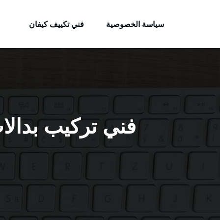
الكويتية
لتجاوز
خدمات وظائف بالكويت
لى
سياسة الخصوصية
فني تكييف كيفان
لمحتوى