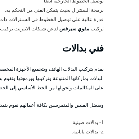
توصيل الخطوط الخارجية ايضا
برمجة السنترال بحيث يتمكن الفني من التحكم به.
قدرة عالية على توصيل الخطوط في السنترالات ذات ا
تركيب
مقوي سيرفس
لدعن شبكات الانترنت تركيب
فني بدالات
نقدم بتركيب البدلات الهاتف وبتجميع الأجهزة المخصصة
البدلات بماركاتها المتنوعة وتركيبها وبرمجتها ونقوم
على المكالمات وتحويلها من الخط الأساسي إلى الخطو
وبفضل الفنيين والمتمرسين بكافة أعمالهم نقوم بتمديد dsl لجميع الشركات، ونوفر كافة الأنواع من البدلات 
1- بدالات صينية.
2- بدالات يابانية.