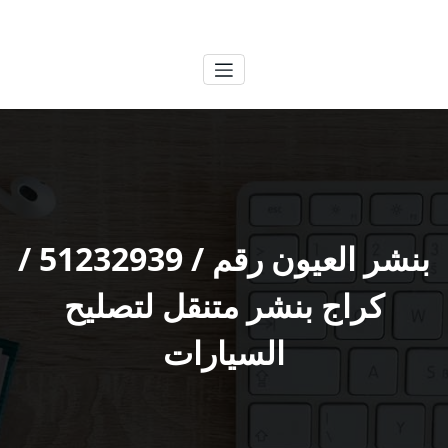
لتجاوز
الكويتية
خدمات وظائف بالكويت
لى
لمحتوى
بنشر العيون رقم / 51232939‬ /
كراج بنشر متنقل لتصليح
السيارات