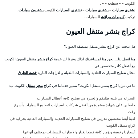
الكويت – – سطحة – – .
نشتري سيارات
–
يشتري سيارات
–
نشتري السيارات
الكويت
يشترون سيارات
.
تركيب
كاميرات مراقبة
للسيارات .
كراج بنشر متنقل العيون
هل تبحث عن كراج بنشر متنقل بمنطقة العيون؟
هيا اتصل بنا…. نحن هنا لمساعدتك لذلك وفرنا لك خدمة
كراج بنشر
متنقل العيون الكويت
مع أفضل كادر متخصص في
مجال تصليح السيارات العادية والسيارات الثقيلة والدراجات النارية
خدمة الطرق
ما هي مزايا كراج بنشر متنقل الكويت؟ تتميز خدماتنا في كراج
بنجر متنقل
الكويت ب:
السرعة في تلبية طلبكم والخبرة في تصليح كافة أعطال السيارات
حاصلين على شهادة معتمدة من أفضل شركات السيارات لتصليح السيارات بأسرع
وقت
لدينا أيضا مختصين مدربين في تصليح السيارات الحديثة والسيارات العادية بحرفية في
كراج متنقل الكويت
أسعارنا رخيصة ونؤمن كافة قطع الغيار والاطارات للسيارات بمختلف أنواعها