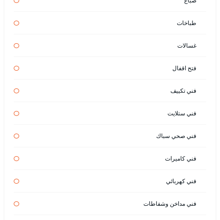
صباغ
طباخات
غسالات
فتح اقفال
فني تكييف
فني ستلايت
فني صحي سباك
فني كاميرات
فني كهربائي
فني مداخن وشفاطات