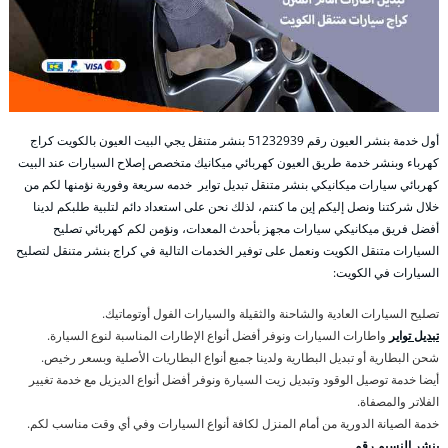
أول خدمة بنشر العيون رقم 51232939‬ بنشر متنقل يجي البيت العيون بالكويت كراج
كهرباء وبنشر خدمة طريق العيون كهربائي ميكانيك متخصص إصلاح السيارات عند البيت
كهربائي سيارات ميكانيكي بنشر متنقل تبديل تواير خدمه سريعة وفورية نؤمنها لكم من
خلال شركتنا ونصل إليكم إين ما كنتم، لذلك نحن على استعداد دائم لتلبية طلبكم لدينا
أفضل فريق ميكانيكي سيارات مجهز بأحدث المعدات، ونؤمن لكم كهربائي تصليح
السيارات متنقل الكويت ونعمل على توفير الخدمات التالية في كراج بنشر متنقل لتصليح
السيارات في الكويت:
تصليح السيارات العادية والشاحنة والثقيلة والسيارات الفول أوتوماتيك.
تبديل تواير
واطارات السيارات ونوفر أفضل أنواع الإطارات المناسبة لنوع السيارة.
شحن البطارية أو تبديل البطارية ولدينا جميع أنواع البطاريات الأصلية وبسعر رخيص.
أيضا خدمة توصيل الوقود وتبديل زيت السيارة ونوفر أفضل أنواع الديزيل مع خدمة تغيير
الفلاتر والمصفاة.
خدمة الصيانة الدورية من أمام المنزل لكافة أنواع السيارات وفي أي وقت مناسب لكم.
بنشر النسيم رقم