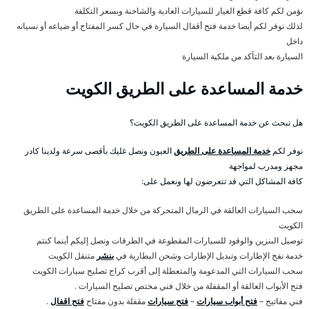
نؤمن لكم كافة قطع الغيار للسيارات العادية والشاحنة وبسعر التكلفة
لذلك نوفر لكم أيضا خدمة فتح أقفال السيارة في حال كسر المفتاح أو ضياعه أو نسيانه
داخل
السيارة بعد التأكد من ملكية السيارة
خدمة المساعدة على الطريق الكويت
هل تبحث عن خدمة المساعدة على الطريق الكويت؟
نوفر لكم
خدمة المساعدة على الطريق
العيون ونصل غليك بأقصى سرعة ولدينا كادر
مجهز ومدرب لمواجهة
كافة المشاكل التي قد تتعرضون لها ونعمل على:
سحب السيارات العالقة في الرمال المتحركة من خلال خدمة المساعدة على الطريق
الكويت
توصيل البنزين والوقود للسيارات المقطوعة في الطرقات ونصل إليكم أينما كنتم
خدمة نفخ الإطارات وتبديل الإطارات وشحن البطارية في
بنشر
متنقل الكويت
سحب السيارات التي المدعومة والمتعطلة إلى أقرب كراج تصليح سيارات الكويت
فتح الأبواب العالقة أو المقفلة من خلال فني مختص تصليح السيارات .
فني مفاتيح –
فتح أبواب سيارات
–
فتح سيارات
مقفلة بدون مفتاح
فتح اقفال
.