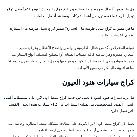
هل مللتم من أعطال طرمبة ماء السيارة وارتفاع حرارة المحرك؟ نوفر لكم أفضل كراج
تبديل طرمبة ماء مستورد من أهم الشركات ومصنعة بأفضل الخامات.
ما هي مميزات كراج تبديل طرمبة ماء السيارة؟ تتميز كراج تبديل طرمبة ماء السيارة
بتقديم الخدمات التالية:
صيانة المحرك وتأكد من عطل الطرمبة ومواسير وإصلاح الأعطال بحرفية مميزة.
أسعارنا مميزة وهي شاملة كافة عمليات الصيانة أو التصليح لمختلف أنواع السيارات.
خدماتنا متوافرة في كافة مناطق الكويت وضواحيها ونعمل بنظام دوريات مرن خدمة 24
ساعة لتلبية طلباتكم في جميع الأوقات.
كراج سيارات هنود العيون
هل تريد سيارات هنود العيون؟ نعمل في خدمة كراج متنقل اون لاين على استقطاب أفضل
الخبراء الهنود المتخصصين في تصليح السيارات في كراج سيارات هنود العيون الكويت
التي تعمل على:
نعمل في كراج متنقل اون لاين الكويت على معالجة مشكلة ضعف البطارية وخاصة عند
صدور صوت عند التشغيل أو إضاءة لمبة البطارية في لوحة القيادة.
كما نقوم في كراج تصليح تكييف سيارات بصيانة فلاتر التكيف وتبديلها وتركيب أفضل