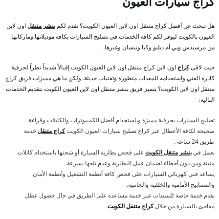
كراج سيارات العيون
هل تبحث عن أفضل كراج متنقل اون لاين العيون الكويت؟ نقدم لكم
بنشر متنقل
اون لاين
العيون بالكويت ليوفر لكم كافة الخدمات في تصليح السيارات بكافة موديلاتها وماركاتها
من مرسيدس وبي أم دبليو وكيا ونيسان وغيرها.
حيث لاقى
كراج
اون لاين كراج متنقل اون لاين العيون الكويت إقبالاً شديداً نظراً لحرفية
كادره الفني واستخدامه للمعدات متطورة وتقنيات حديثة. ولكن ما هي مميزات فريق كراج
متنقل اون لاين الكويت؟ يتميز فريق بنشر متنقل اون لاين العيون الكويت بتقديم الخدمات
التالية:
تصليح السيارات بحرفية مميزة وباستخدام أفضل الكمبيوترات والكابلات وقراءة
صحيحة لكافة الأعطال عبر كراج تصليح سيارات العيون الكويت
كراج متنقل
خدمة
طريق 24 ساعة .
نعمل في
بنشر متنقل الكويت
على فحص بطارية السيارة أو شحنها باستخدام كابلات
متينة ومن دون أخطاء لضمان عمل البطارية وعدم تلفها بسرعة.
يساعد فني كهربائي السيارات على فحص كافة أنظمة التشغيل وأنظمة الأمان
والمصابيح الأمامية والخلفية والجانبية.
نقدم خدمة خاصة للسيدات عبر خدمة مساعدة على الطريق في حال حصول عطل
مفاجئ بالسيارة من خلال
كراج متنقل الكويت
.