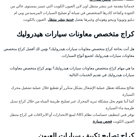
خدماتنا مقدمة عبر بنشر متنقل اون لاين العيون الكويت التي تتميز بمستوى عالي من
الجودة وكفاءة كادرها المتخصص في صيانة أو تصليح السيارات المرسيدس وبي ام
دبليو وتويوتا وبيجو وهونداي وغيرها بفضل
خدمة بنشر متنقل
العيون بالكويت
كراج متخصص معاونات سيارات هيدروليك
هل أنت بحاجة كراج متخصص معاونات سيارات هيدروليك؟ نؤمن لك أفضل كراج متخصص
معاونات سيارات هيدروليك لجميع أنواع السيارات.
ما هي مهام كراج متخصص معاونات سيارات هيدروليك؟ يهتم كراج متخصص معاونات
سيارات هيدروليك في تقديم الخدمات التالية:
نعالج مشكلة تعطل عملية الإشعال بشكل متكرر أو تقطيع خلال عملية تشغيل محرك
السيارة.
كما أننا نقوم بحل مشكلة تبريد المحرك عبر تصليح طرمبة المياه من خلال كراج تبديل
طرمبة ماء السيارة.
نوفر فني لتنظيف حساسات نظام ABS لمنع الانحدارات أو الانزلاقات في كراج متنقل
العيون الكويت
فحص سيارة
.
كراج تصليح تكييف سيارات العيون