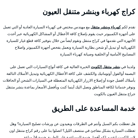
كراج كهرباء وبنشر متنقل العيون
نقدم لكم
كهرباء وبنشر متنقل
مع مهندس مختص في كهرباء السيارة العادية أو التي تعمل
على أجهزة الكمبيوتر حيث يقوم بإصلاح كافة الأعطال أو المشاكل الكهربائية عبر أحدث
الأجهزة التي نقدمها في كراج متنقل ونقوم ايضاً من خلال بتوفير كافة قطع غيار للسيارة
الكهربائية أو تبديل أو شحن بطارية السيارة ونعمل بفحص أجهزة الكمبيوتر واصلاح
المصابيح الأمامية أو الخلفية وصيانة كهرباء السيارة
ولدينا في
بنشر متنقل الكويت
الخبرة العالية في كافة أنواع السيارات التي تعمل على
البصمة أوالفول أوتوماتيك والكشف على كافة الأعطال الكهربائية وتبديل الأسلاك التالفة
بأسلاك أفضل جودة أو إصلاح الازرار الكهربائية المتعطلة في السيارات الشحن أو الحافلات
ونوفر خدماتنا لكافة المناطق ونصل اليك أينما كنت وبأفضل الأسعار بماعدة بنشر متنقل
جراج متنقل العيون بالكويت
خدمة المساعدة على الطريق
هل تعطلت بكم السبل وأنتم في الطرقات وبعيدون عن ورشات تصليح السيارة؟ وهل
تعطلت السيارة بشكل مفاجئ في منتصف الليل؟ اتصلوا بنا على رقم كراج متنقل اون
لاين الكويت لتقديم لكم أفضل خدمة المساعدة على الطريق خدمة 24 ساعة.