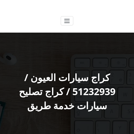
لتجاوز
الكويتية
خدمات وظائف بالكويت
لى
لمحتوى
كراج سيارات العيون /
51232939‬ / كراج تصليح
سيارات خدمة طريق