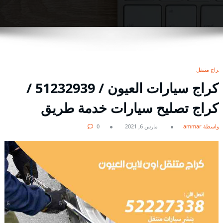
كراج متنقل
كراج سيارات العيون / 51232939‬ /
كراج تصليح سيارات خدمة طريق
بواسطة ammar
مارس 6, 2021
0