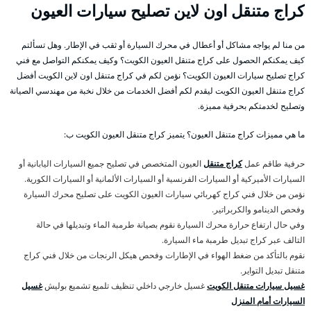
كراج متنقل اون لاين تصليح سيارات العيون
من منا لم يواجه مشاكل أو أعطال في محرك السيارة أو ثقب في الإطار. وهل تسألتم
كيف يمكنكم الحصول على كراج متنقل العيون الكويت؟ وكيف يمكنكم التواصل مع فني
كراج تصليح سيارات العيون الكويت؟ نؤمن لكم في كراج متنقل اون لاين الكويت أفضل
كراج متنقل العيون الكويت ليقدم لكم أفضل الخدمات من خلال نخبة من مهندسي الصيانة
وتصليح لخدمتكم بحرفية مميزة.
ما هي مميزات كراج متنقل العيون؟ يتميز كراج متنقل العيون الكويت ب:
حرفية طاقم عمل
كراج متنقل
العيون المتخصص في تصليح جميع السيارات اليابانية أو
السيارات الأميركية أو السيارات الفرنسية أو السيارات الألمانية أو السيارات الكورية.
نؤمن من خلال فني كراج كهربائي سيارات العيون الكويت على تصليح محرك السيارة
وفحص الدينامو والكربراتير.
وفي حال ارتفاع حرارة محرك السيارة نقوم بصيانة طرمبة الماء وتبديلها في حالة
التالف عبر كراج تبديل طرمبة ماء السيارة.
نقوم بالتأكد من ضغط الهواء في الإطارات وفحص هيكل الرنجات من خلال فني كراج
متنقل تبديل التواير.
غسيل سيارات متنقل الكويت
غسيل خارجي داخلي تنظيف تلميع تشميع بوليش
غسيل
السيارات أمام المنزل