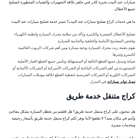
سيارات عند البيت بخبرة كادر فني جاهز بكافة التجهيزات والتقنيات المتطورة لتصليح
جميع الأعطال.
ما هي خدمات كراج تصليح سيارات عند البيت؟ تتميز خدمة تصليح سيارات عند البيت:
تصليح الأعطال الصغيرة والكبيرة وتأكد من سلامة محرك السيارة وانظمة الكهرباء
وفحص المصابيح الأمامية والخلفية والجانبية للسيارة.
نقوم بتعبئة زيت محرك للسيارة نوعية ممتازة ومن أهم شركات الزيوت العالمية
كاسترو وغيرها.
صيانة وتبديل جميع القطع التالفة أو المستهلكة وتأمين جميع القطع الغيار الأصلية
المستوردة من أهم الشركات اليابانية أو الشركات الأميركية أو الشركات الألمانية أو
الشركات الكورية أو الشركات الفرنسية لتغطية القطع لكافة موديلات السيارات
تبديل تواير سيارات
في المنزل
كراج متنقل خدمة طريق
هل تبحثون على كراج متنقل خدمة طريق؟ هل قلقتم من تعطل السيارة بشكل مفاجئ
وأنتم في مكان بعيد؟ لا تقلقوا لأننا نوفر لكم كراج متنفل خدمة طريق بأسعار رخيصة
وبخدمات مميزة.
ما هي مميزات كراج متنقل خدمة طريق؟ تتميز خدمة كراج متنقل خدمة طريق بتقديم