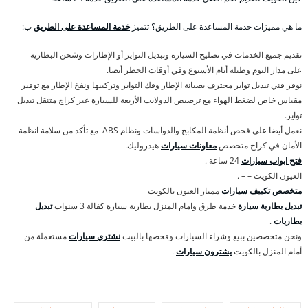
ما هي مميزات خدمة المساعدة على الطريق؟ تتميز
خدمة المساعدة على الطريق
ب:
تقديم جميع الخدمات في تصليح السيارة وتبديل التواير أو الإطارات وشحن البطارية
على مدار اليوم وطيلة أيام الأسبوع وفي أوقات الحظر أيضا.
نوفر فني تبديل تواير محترف بصيانة الإطار وفك التواير وتركيبها ونفخ الإطار مع توفير
مقياس خاص لضغط الهواء مع ترصيص الدولايب الأربعة للسيارة عبر كراج متنقل تبديل
تواير.
نعمل أيضا على فحص أنظمة المكابح والدواسات ونظام ABS مع تأكد من سلامة انظمة
الأمان في كراج متخصص
معاونات سيارات
هيدروليك.
فتح ابواب سيارات
24 ساعة .
العيون الكويت – – .
متخصص تكييف سيارات
ممتاز العيون بالكويت
تبديل بطارية سيارة
خدمة طرق وامام المنزل بطارية سيارة كفالة 3 سنوات
تبديل
بطاريات
.
ونحن متخصصين ببيع وشراء السيارات وفحصها بالبيت
نشتري سيارات
مستعملة من
أمام المنزل بالكويت
يشترون سيارات
.