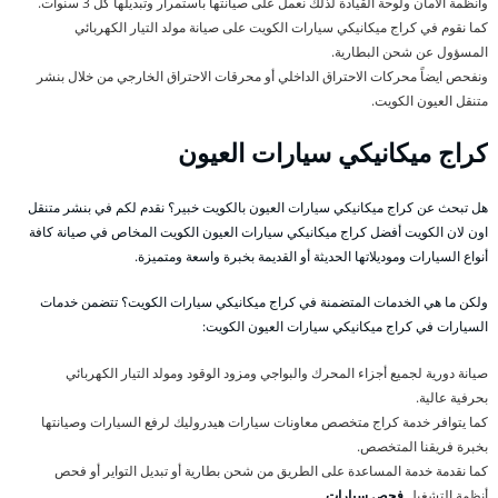
وأنظمة الأمان ولوحة القيادة لذلك نعمل على صيانتها باستمرار وتبديلها كل 3 سنوات.
كما نقوم في كراج ميكانيكي سيارات الكويت على صيانة مولد التيار الكهربائي
المسؤول عن شحن البطارية.
ونفحص ايضاً محركات الاحتراق الداخلي أو محرقات الاحتراق الخارجي من خلال بنشر
متنقل العيون الكويت.
كراج ميكانيكي سيارات العيون
هل تبحث عن كراج ميكانيكي سيارات العيون بالكويت خبير؟ نقدم لكم في بنشر متنقل
اون لان الكويت أفضل كراج ميكانيكي سيارات العيون الكويت المخاص في صيانة كافة
أنواع السيارات وموديلاتها الحديثة أو القديمة بخبرة واسعة ومتميزة.
ولكن ما هي الخدمات المتضمنة في كراج ميكانيكي سيارات الكويت؟ تتضمن خدمات
السيارات في كراج ميكانيكي سيارات العيون الكويت:
صيانة دورية لجميع أجزاء المحرك والبواجي ومزود الوقود ومولد التيار الكهربائي
بحرفية عالية.
كما يتوافر خدمة كراج متخصص معاونات سيارات هيدروليك لرفع السيارات وصيانتها
بخبرة فريقنا المتخصص.
كما نقدمة خدمة المساعدة على الطريق من شحن بطارية أو تبديل التواير أو فحص
أنظمة التشغيل
فحص سيارات
.