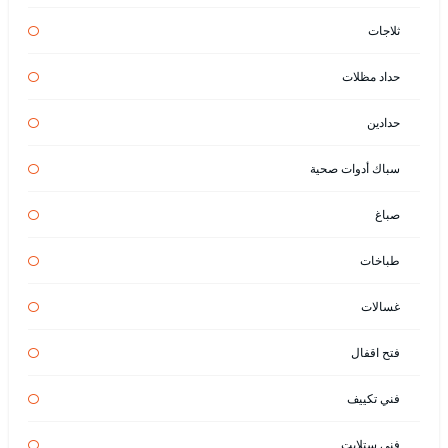
ثلاجات
حداد مظلات
حدادين
سباك أدوات صحية
صباغ
طباخات
غسالات
فتح اقفال
فني تكييف
فني ستلايت