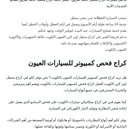
الخدمات الأتية:
سحب السيارة العطلانة عبر بنشر متنقل.
خدمة 24 ساعة طيلة أيام الأسبوع ونعمل في أيام العطل وأوقات الحظر أيضا.
نقدم خدمة تصليح السيارات عند البيت لتوفير الوقت وجهد عنكم.
ندعم فريقنا الفني في كراج متنقل اون لاين العيون الكويت بكافة التجهيزات والأجهزة
الكمبيوتر والكابلات للقيام بمهامهم بسرعة تامة.
العيون بالكويت
كراج فحص كمبيوتر للسيارات العيون
هل تريد كراج فحص كمبيوتر للسيارات العيون بالكويت؟ نحن نوفر لكم في كراج متنقل
اون لاين الكويت أفضل كراج فحص كمبيوتر للسيارات بالكويت ويضم أهم مبرمجي
والخبراء المحترفين في جميع أنواع السيارات.
كما يقوم فني في كراج ميكانيكي سيارات الكويت على فحص الدينامو الذي يعمل على
إعادة شحن البطارية وتوليد التيار الكهربائي في السيارة.
نوفر لكم أهم أنواع البطاريات باناسونيك أو هانكوك أو أوبتما المصنعة من أهم الشركات
اليابانية أو الأميركية أو الكورية وتتميز بمتانتها وقوتها وكفاءة عملها.