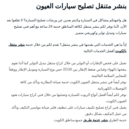
بنشر متنقل تصليح سيارات العيون
هل واجهتكم مشاكل في السيارة وكنتم بعدين عن ورشات تصليح السيارة؟ لا تقلقوا بعد
الآن، لأننا نوفر لكم بنشر متنقل لكافة المناطق خدمة 24 ساعة مع أهم فني تصليح
سيارات وتبديل تواير وكهربجي متميز.
إذاً ما هي الخدمات التي نقدمها في بنشر متنقل؟ نقدم لكم من خلال خدمة
بنشر متنقل
بالكويت
أفضل الخدمات التالية:
نعمل على فحص الإطارات أو التواير من خلال كراج متنقل تبديل التواير كما أننا نقوم
بنفخها بالهواء وقياس ضغط الإطار بين 30\35 حس نوع السيارة وموديل الإطار ووفقاً
للمعايير السلامة العالمية.
نوفر أيضاً في بنشر متنقل العيون الكويت خدمة صيانة البطارية وتأكد من كافة
التوصيلات الكهربائية.
نوفر لكم أيضاً أفضل أنواع الزيوت للسيارة وتعبئتها من خلال فني كراج سيارات هنود
العيون الكويت.
يعمل فني كراج تصليح تكييف سيارات على تنظيف فلتر صيانة مواسير التكيف وتأكد
من عمل المكيف بشكل دقيق.
خدمة الطرق
بنشر خدمة طريق
جميع مناطق الكويت