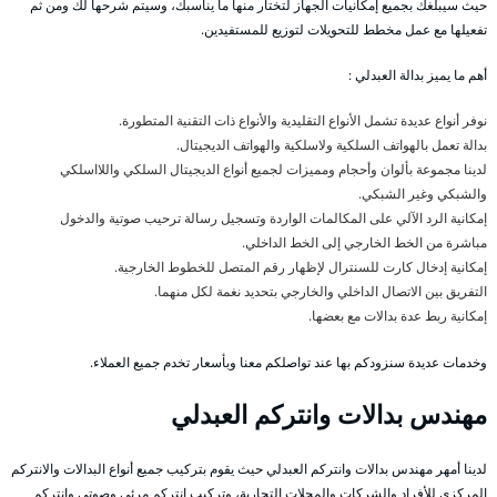
حيث سيبلغك بجميع إمكانيات الجهاز لتختار منها ما يناسبك، وسيتم شرحها لك ومن ثم
تفعيلها مع عمل مخطط للتحويلات لتوزيع للمستفيدين.
أهم ما يميز بدالة العبدلي :
نوفر أنواع عديدة تشمل الأنواع التقليدية والأنواع ذات التقنية المتطورة.
بدالة تعمل بالهواتف السلكية ولاسلكية والهواتف الديجيتال.
لدينا مجموعة بألوان وأحجام ومميزات لجميع أنواع الديجيتال السلكي واللااسلكي
والشبكي وغير الشبكي.
إمكانية الرد الآلي على المكالمات الواردة وتسجيل رسالة ترحيب صوتية والدخول
مباشرة من الخط الخارجي إلى الخط الداخلي.
إمكانية إدخال كارت للسنترال لإظهار رقم المتصل للخطوط الخارجية.
التفريق بين الاتصال الداخلي والخارجي بتحديد نغمة لكل منهما.
إمكانية ربط عدة بدالات مع بعضها.
وخدمات عديدة سنزودكم بها عند تواصلكم معنا وبأسعار تخدم جميع العملاء.
مهندس بدالات وانتركم العبدلي
لدينا أمهر مهندس بدالات وانتركم العبدلي حيث يقوم بتركيب جميع أنواع البدالات والانتركم
المركزي للأفراد والشركات والمحلات التجارية، وتركيب انتركم مرئي وصوتي وانتركم