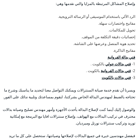
وإصلاح المشاكل المرتبطة بالمزايا والتي نقدمها وهي:
الرد الآلي باستخدام الموسيقى أو الرسالة الترويجية.
مفاتيح واختصارات سهلة.
تحويل للمكالمات.
إحصائيات دقيقة التكلفة من الموقف.
تحديد هوية المتصل وعرضها على الشاشة.
مفاتيح الذاكرة.
فني بدالة الفروانية
1-
فني بدالات حولي
بالكويت .
2-
فني بدالات الفروانية
بالكويت .
3-
فني بدالات بالكويت
ويسرنا أن نقدم خدمة صيانة السنترالات ويمكنك التواصل معنا لتحديد ما يناسبك وشرح ما
تحتاجه بالضبط لمهندس البدالة الخاص بشركتنا، لنقوم بمساعدتك وتلبية ندائك على الفور.
والوصول إليك أينما كنت لإصلاح البدالة بأحدث الأجهزة وأمهر مهندس تصليح وصيانة بدالات
محترف في تركيب البدالات مع الهواتف، وإصلاح سنترالات افايا مع البرمجة مع إمكانية
توريد وتركيب سنترالات نورتل وميرديان.
فبفضل مهندسين خبرة في جميع البدالات لإصلاحها وصيانتها، ستحصل على كل ما تريد