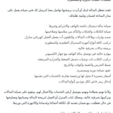
فعند تعطل البدالة لديك أو أردت برمجتها تواصل معنا لنرسل لك فني صيانة يعمل على
مدار الساعة لضمان وتلبية طلباتك:
صيانة بدالة ديجيتال خاصة بالهاتف والانتركم وغيرها.
صيانة الكابلات والجكات والتأكد من سلامتها وصلاحيتها.
تمديد وايرات وبلاكات البدالات والتلفون آت بفضل أفضل كهربائي منازل.
تركيب كافة أنواع أجهزة السنترال التقليدية والمتطورة.
برمجة بدالات بحرفية عالية.
مهارة عالية في توصيل بدالة الهاتف مع جهاز الكمبيوتر.
تركيب كابلات ذات نوعيات تتحمل الضغط والحرارة المرتفعة.
ضبط الجرس والنغمة والوقت والتاريخ.
عقود صيانة دورية ومستمرة.
أسعار متميزة لا مثيل لها ورخيصة مقارنة بالخدمات التي نقدمها.
إدخال رمز خاص لكل نوع من أنواع البدالات.
ولأننا نهتم بعملائنا ونهتم بتوصيل أرقى الخدمات والأعمال لهم، ونقوم على صيانة البدالات
وتركيبها بحرفية عالية، ونصلك لباب المنزل أو العمل لبرمجة البدالة وصيانتها وتصليحها
في حال تعطلت، مع ضمان نقدمه لك لكافة أعمالنا وخدماتنا والأجهزة التي نوردها.