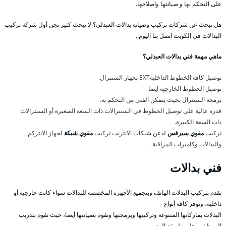
على التحكم بها و صيانتها واصلاحها.
هل تبحث عن شركات تركيب وصيانة بدالات العبدلي؟ لا تبحث كثير نجن أول شركة تركيب
البدالات في الكويت اتصل بنا اليوم .
ماهي مهمة فني بدالات العبدلي؟
توصيل كافة الخطوط الداخليةEXT بجهاز السنترال.
توصيل الخطوط الخارجية ايضا
برمجة السنترال بحيث يتمكن الفني من التحكم به.
قدرة عالية على توصيل الخطوط في السنترالات ذات السعة الصغيرة أو السنترالات
ذات السعة الكبيرة.
تركيب
مقوي سيرفس
لدعن شبكات الانترنت تركيب
مقوي شبكة
لجهاز الانتركم
والبدالات وكاميرات المراقبة .
فني بدالات
نقدم بتركيب البدلات الهاتف وبتجميع الأجهزة المخصصة للبدالات سواء كانت خارجية أو
داخلية، ونوفر كافة أنواع
البدلات بماركاتها المتنوعة وتركيبها وبرمجتها ونقوم بصيانتها أيضا، حيث نقوم بتدريب
الموظفين على طريقة الرد