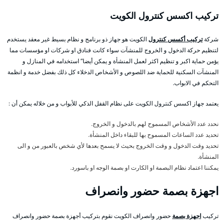
تركيب اكسس كنترول الكويت
شركة
تركيب أكسس كنترول
الكويت هو جهاز ذو برنامج و نظام بسيط غير معقد يستخدم
لتنظيم حركة الدخول و الخروج للمنشآت سواء كانت فنادق او شركات او مؤسسات مما
يؤمن حماية اكبر و تنظيم اكثر لعمل المنشأة و يمكن أيضا” استخدامه في المنازل و
المنشآت السكنية للحماية ضد اللصوص و الأشخاص الدخلاء كل ذلك بفضل خدمة و انظمة
التحكم في الابواب.
يعتمد جهاز اكسس كنترول الكويت على نظام القفل الذكي للأبواب و من خلاله يمكن أن :
نحدد عدد الأشخاص المسموح لهم بالدخول و الخروج.
تحديد عدد الساعات المسموح بها للبقاء داخل المنشأة.
تحديد وقت الدخول و وقت الخروج بحيث لا يسمح بعدها لأي شخص بالعبور من و الى
المنشأة.
يمكننا اعتماد نظام البصمة او الكارت او بصمة الوجه او باسورد.
اجهزة بصمة حضور وانصراف
تركيب
اجهزة بصمة
حضور وانصراف الكويت نقوم بتركيب أجهزة بصمة حضور وانصراف