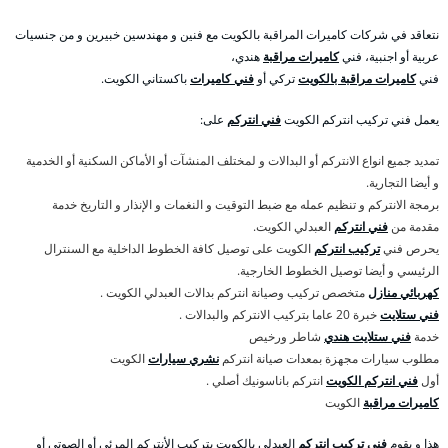
نتعاقد في شركات كاميرات المراقبة بالكويت مع فنين و مهندسين خبيرين و من جنسيات
عربية أو اجنبية، فني
كاميرات مراقبة
هندي،
فني
كاميرات مراقبة بالكويت
تركي أو
فني كاميرات
باكستاني الكويت.
يعمل فني تركيب انتركم الكويت
فني انتركم
على:
تمديد جميع انواع الانتركم أو البدالات و لمختلف المنشآت أو الأماكن السكنية أو الخدمية
و أيضا التجارية.
برمجة الانتركم و تنظيم عمله مع ضبط التوقيت و النغمات و الإنذار و التاريخ خدمة
مقدمة من
فني انتركم
العبدلي الكويت.
يحرص فني
تركيب انتركم
الكويت على توصيل كافة الخطوط الداخلية مع السنترال
الرئيسي و أيضا توصيل الخطوط الخارجية.
كهربائي منازل
متخصص تركيب وصيانة انتركم بدالات العبدلي الكويت .
فني ستلايت
خبرة 20 عاما بتركيب الانتركم والبدالات .
خدمة
فني ستلايت هندي
شاطر ورخيص
مطلوب سيارات مجهزة بمعدات صيانة انتركم
نشري سيارات
الكويت
أول
فني انتركم الكويت
انتركم باناسونيك أصلي .
كاميرات مراقبة
الكويت
هذا و يقوم
فني تركيب انتركم
العبدلي بالكويت بتركيب الأنتركم المرئي أو الصوتي أو