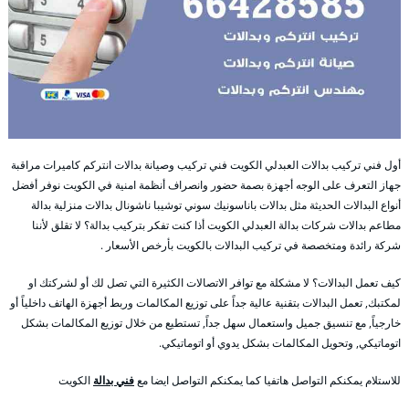
أول فني تركيب بدالات العبدلي الكويت فني تركيب وصيانة بدالات انتركم كاميرات مراقبة
جهاز التعرف على الوجه أجهزة بصمة حضور وانصراف أنظمة امنية في الكويت نوفر أفضل
أنواع البدالات الحديثة مثل بدالات باناسونيك سوني توشيبا ناشونال بدالات منزلية بدالة
مطاعم بدالات شركات بدالة العبدلي الكويت أذا كنت تفكر بتركيب بدالة؟ لا تقلق لأننا
شركة رائدة ومتخصصة في تركيب البدالات بالكويت بأرخص الأسعار .
كيف تعمل البدالات؟ لا مشكلة مع توافر الاتصالات الكثيرة التي تصل لك أو لشركتك او
لمكتبك, تعمل البدالات بتقنية عالية جداً على توزيع المكالمات وربط أجهزة الهاتف داخلياً أو
خارجياً, مع تنسيق جميل واستعمال سهل جداً, تستطيع من خلال توزيع المكالمات بشكل
اتوماتيكي, وتحويل المكالمات بشكل يدوي أو اتوماتيكي.
للاستلام يمكنكم التواصل هاتفيا كما يمكنكم التواصل ايضا مع
فني بدالة
الكويت