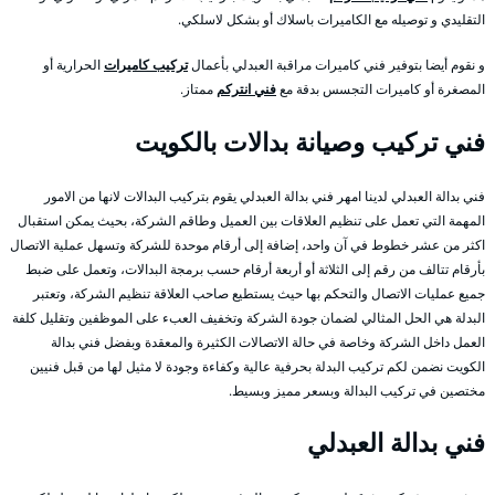
التقليدي و توصيله مع الكاميرات باسلاك أو بشكل لاسلكي.
و نقوم أيضا بتوفير فني كاميرات مراقبة العبدلي بأعمال
تركيب كاميرات
الحرارية أو
المصغرة أو كاميرات التجسس بدقة مع
فني انتركم
ممتاز.
فني تركيب وصيانة بدالات بالكويت
فني بدالة العبدلي لدينا امهر فني بدالة العبدلي يقوم بتركيب البدالات لانها من الامور
المهمة التي تعمل على تنظيم العلاقات بين العميل وطاقم الشركة، بحيث يمكن استقبال
اكثر من عشر خطوط في آن واحد، إضافة إلى أرقام موحدة للشركة وتسهل عملية الاتصال
بأرقام تتالف من رقم إلى الثلاثة أو أربعة أرقام حسب برمجة البدالات، وتعمل على ضبط
جميع عمليات الاتصال والتحكم بها حيث يستطيع صاحب العلاقة تنظيم الشركة، وتعتبر
البدلة هي الحل المثالي لضمان جودة الشركة وتخفيف العبء على الموظفين وتقليل كلفة
العمل داخل الشركة وخاصة في حالة الاتصالات الكثيرة والمعقدة وبفضل فني بدالة
الكويت نضمن لكم تركيب البدلة بحرفية عالية وكفاءة وجودة لا مثيل لها من قبل فنيين
مختصين في تركيب البدالة وبسعر مميز وبسيط.
فني بدالة العبدلي