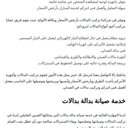
تتوفر بأجهزة لوحية لمشاهدة الشخص عبر شاشة خاصة.
سهلة التعامل وأفضل فني انتركم لخدمة المنازل بأرخص الأسعار.
ونوفر في شركتنا تركيب البدالات بأرخص الأسعار وبكافة الأنواع، حيث يقوم فريق عملنا
بتركيب أجود أنواع البدالات لنزودكم:
تزويد بنظام يعمل في حال انقطاع التيار الكهربائي ليعمل على التيار المستمر.
إمكانية تشغيل الأنتركم على كهرباء الهاتف.
فني بدالة العبدلي .
أجهزة بدالات الصيني والايطالية والكوري والفيتنامي.
برمجة البدالة وقدرة عالية على توصيل الخطوط في السنترالات.
ماعليك إلا التواصل معنا لنرسل لك خبير بمثل هذه الأمور ليقوم بتركيب البدالات وأجهزة
الأنتركم بأحدث الطرق وبأرخص الأسعار وأنسبها وبرمجتها وتوصيلها على الحاسب بفضل
أفضل فني انتركم وتركيب بدالات في العبدلي .
خدمة صيانة بدالة بدالات
لدينا المهارة العالية في خدمة صيانة بدالة بدالات التي يمتلكها الفنيين العاملين لدينا في
تركيب البدالات وصيانتها وتصليحها، وبقاء السنترالات صالحة دون أي عطل يجب القيام
بعمليات الصيانة الدورية والمستمرة.