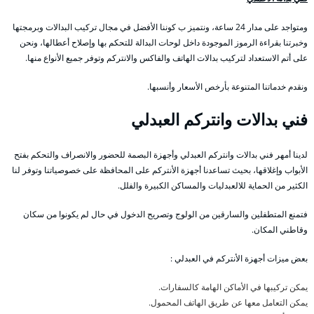
ومتواجد على مدار 24 ساعة، ونتميز ب كوننا الأفضل في مجال تركيب البدالات وبرمجتها
وخبرتنا بقراءة الرموز الموجودة داخل لوحات البدالة للتحكم بها وإصلاح أعطالها، ونحن
على أتم الاستعداد لتركيب بدالات الهاتف والفاكس والانتركم وتوفر جميع الأنواع منها.
ونقدم خدماتنا المتنوعة بأرخص الأسعار وأنسبها.
فني بدالات وانتركم العبدلي
لدينا أمهر فني بدالات وانتركم العبدلي وأجهزة البصمة للحضور والانصراف والتحكم بفتح
الأبواب وإغلاقها، بحيث تساعدنا أجهزة الأنتركم على المحافظة على خصوصياتنا وتوفر لنا
الكثير من الحماية للالعبدليات والمساكن الكبيرة والفلل.
فتمنع المتطفلين والسارقين من الولوج وتصريح الدخول في حال لم يكونوا من سكان
وقاطني المكان.
بعض ميزات أجهزة الأنتركم في العبدلي :
يمكن تركيبها في الأماكن الهامة كالسفارات.
يمكن التعامل معها عن طريق الهاتف المحمول.