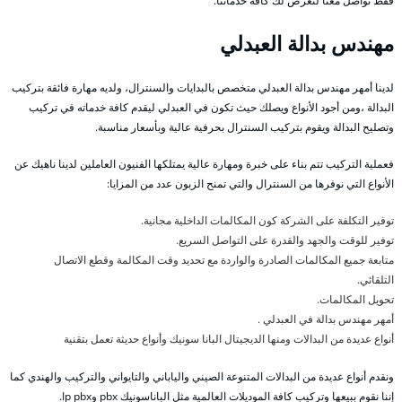
فقط تواصل معنا لنعرض لك كافة خدماتنا.
مهندس بدالة العبدلي
لدينا أمهر مهندس بدالة العبدلي متخصص بالبدايات والسنترال، ولديه مهارة فائقة بتركيب
البدالة ،ومن أجود الأنواع ويصلك حيث تكون في العبدلي ليقدم كافة خدماته في تركيب
وتصليح البدالة ويقوم بتركيب السنترال بحرفية عالية وبأسعار مناسبة.
فعملية التركيب تتم بناء على خبرة ومهارة عالية يمتلكها الفنيون العاملين لدينا ناهيك عن
الأنواع التي نوفرها من السنترال والتي تمنح الزبون عدد من المزايا:
توفير التكلفة على الشركة كون المكالمات الداخلية مجانية.
توفير للوقت والجهد والقدرة على التواصل السريع.
متابعة جميع المكالمات الصادرة والواردة مع تحديد وقت المكالمة وقطع الاتصال
التلقائي.
تحويل المكالمات.
أمهر مهندس بدالة في العبدلي .
أنواع عديدة من البدالات ومنها الديجيتال البانا سونيك وأنواع حديثة تعمل بتقنية
ونقدم أنواع عديدة من البدالات المتنوعة الصيني والياباني والتايواني والتركيب والهندي كما
إننا نقوم ببيعها وتركيب كافة الموديلات العالمية مثل الباناسونيك pbx وIp pbx.