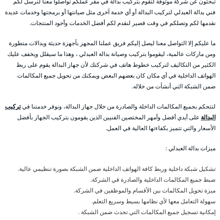
تبحثون عن شركة موثوقة لتقوم بتركيب بدالة في مقر عملكم تواصلوا معنا لنرسل لكم
فني بدالة العبدلي لتركيب البدالة أو أي خدمة آخرى مثل صيانتها أو برمجتها وخدمات عديدة
نقدمها لكم وتصلكم في وقت قصير لنقدم لكم أفضل الخدمات وأجود المنتجات.
ما عليكم إلا التواصل معنا ليصل إليكم فريق عملنا المجهز بأجهزة حديثة وبدالات متطورة
ومن ماركات عالمية، ليقوموا بتركيب وصيانة بدالة العبدلي ، وهذا ما سيقلل ويخفف عليك
الكثير من التكاليف لتركيب خطوط هاتف في شركتك لأن جهاز البدالة يقوم على ربط
الهواتف الداخلية في أي مكان كان بعضهم البعض ويمكنك من تحويل جميع المكالمات
ضمن الشبكة التي أنشأت من خلاله.
لتتحكم بجميع المكالمات الداخلة والصادرة من خلال جهاز البدالة، ونوفر خدمتنا في
تركيب
البدالة
على أيدي أفضل وأمهر المختصين الفنيين الذين يقومون بتركيب الجهاز بأفضل
الأسعار والتي تتميز بكفاءتها العالية في العمل.
ميزات بدالة العبدلي :
تشكيل شبكة داخلية وربط كافة الهواتف الداخلية ضمن الشبكة بصورة تنظيمي عالية.
ضبط جميع المكالمات الداخلية والصادرة قي الشركة.
ميزة تحويل المكالمات بين الأقسام والموظفين في الشركة.
سهولة التعامل معها لأي نظامها بسيط وسريع التعلم.
إمكانية تسجيل جميع المكالمات التي تحدث ضمن الشبكة .