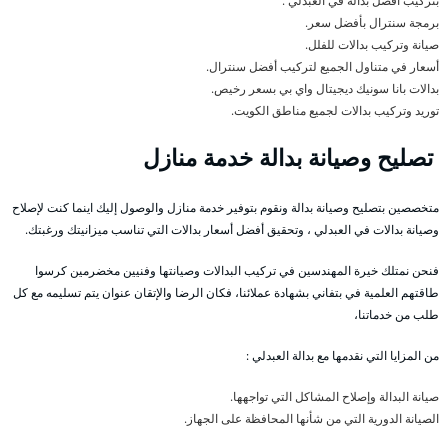
بتركيب أفضل بدالة في العبدلي .
برمجة سنترال بأفضل سعر.
صيانة وتركيب بدالات للفلل.
أسعار في متناول الجميع لتركيب أفضل سنترال.
بدالات بانا سونيك ديجيتال واي بي بسعر رخيص.
توريد وتركيب بدالات لجميع مناطق الكويت.
تصليح وصيانة بدالة خدمة منازل
متخصصين بتصليح وصيانة بدالة ونقوم بتوفير خدمة منازل والوصول إليك اينما كنت لإصلاح
وصيانة بدالات في العبدلي ، وتحقيق أفضل أسعار بدالات التي تناسب ميزانيتك ورغبتك.
فنحن نمتلك خيرة المهندسين في تركيب البدالات وصيانتها وفنيين مخضرمين كرسوا
طاقتهم العلمية في بتفاني بشهادة عملائنا، فكان الرضا والإتقان عنوان يتم تسليمه مع كل
طلب من خدماتنا،
من المزايا التي نقدمها مع بدالة العبدلي :
صيانة البدالة وإصلاح المشاكل التي تواجهها.
الصيانة الدورية التي من شأنها المحافظة على الجهاز.