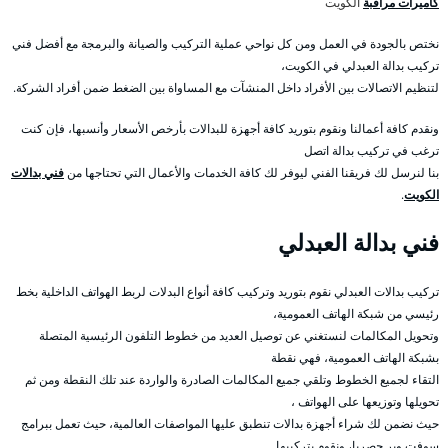
كاميرات مراقبة
الكويت
نختص بالجودة في العمل ومن كل نواحي عملية التركيب والصيانة والبرمجة مع أفضل فني
تركيب بدالة العبدلي في الكويت،
لتنظيم الاتصالات بين الأفراد داخل المنشآت مع المساواة بين الضغط ضمن أفراد الشركة.
ونقدم كافة أعمالنا ونقوم بتوريد كافة أجهزة للبدالات بأرخص الأسعار وأنسبها، فإن كنت
ترغب في تركيب بدالة اتصل
بنا لنرسل لك فريقنا الفني ليوفر لك كافة الخدمات والأعمال التي تحتاجها من
فني بدالات
الكويت
.
فني بدالة العبدلي
تركيب بدالات العبدلي نقوم بتوريد وتركيب كافة أنواع البدلات لربط الهواتف الداخلية بخط
رئيسي من شبكة الهاتف العمومية،
وتحويل المكالمات لنستغني عن توصيل العديد من خطوط التلفون الرئيسية المتصلة
بشبكة الهاتف العمومية، فهي نقطة
التقاء لجميع الخطوط وتلقي جميع المكالمات الصادرة والواردة عند تلك النقطة ومن ثم
تحويلها وتوزيعها على الهواتف ،
حيث نضمن لك شراء أجهزة بدالات تنطبق عليها المواصفات العالمية، حيث تعمل ببرامج
سوفت وير حصريا، ونقوم بتركيبها