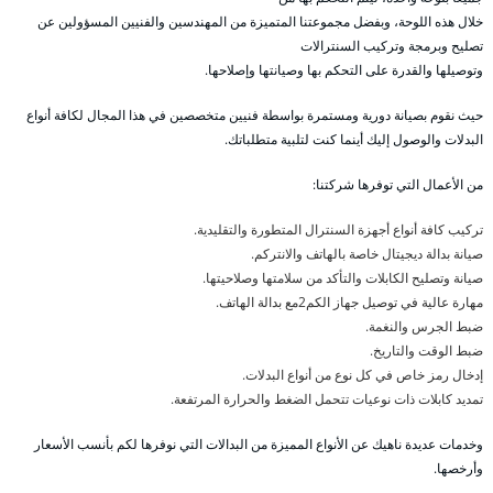
خلال هذه اللوحة، وبفضل مجموعتنا المتميزة من المهندسين والفنيين المسؤولين عن
تصليح وبرمجة وتركيب السنترالات
وتوصيلها والقدرة على التحكم بها وصيانتها وإصلاحها.
حيث نقوم بصيانة دورية ومستمرة بواسطة فنيين متخصصين في هذا المجال لكافة أنواع
البدلات والوصول إليك أينما كنت لتلبية متطلباتك.
من الأعمال التي توفرها شركتنا:
تركيب كافة أنواع أجهزة السنترال المتطورة والتقليدية.
صيانة بدالة ديجيتال خاصة بالهاتف والانتركم.
صيانة وتصليح الكابلات والتأكد من سلامتها وصلاحيتها.
مهارة عالية في توصيل جهاز الكم2مع بدالة الهاتف.
ضبط الجرس والنغمة.
ضبط الوقت والتاريخ.
إدخال رمز خاص في كل نوع من أنواع البدلات.
تمديد كابلات ذات نوعيات تتحمل الضغط والحرارة المرتفعة.
وخدمات عديدة ناهيك عن الأنواع المميزة من البدالات التي نوفرها لكم بأنسب الأسعار
وأرخصها.