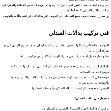
في وقت قياسي بفضل فنيين لديهم خبرة كبيرة وعلى درجة عالية من الكفاءة والخبرة في
تركيب بدالات العبدلي بكافة أنواعها،
وبأسعار رخيصة تناسب جميع الطبقات في الكويت فني بدالة العبدلي
فني بدالات
بالكويت
.
فني تركيب بدالات العبدلي
المهارة العالية التي يمتلكها الفنيين العاملين لدينا لا يمكن ان تجدها عزيزي الزبون في إي
شركة أخرى ذات
طابع عمل مماثل لذا فشركتنا هي خيارك الوحيد أو الأمثل في تركيب البدالات.
بإمكانك استدعاء خبير بمثل هذه الأمور باتصالك بشركتنا التي تتميز كونها ذات مكانة
مرموقة في هذا المجال،
نتواجد خلال 24 ساعة و نتميز بكوننا الأفضل في مجال تركيب السنترالات وبرمجتها ،
بالإضافة إلى خبرة بقراءة
الرموز الموجودة داخل لوحات البدالة للتحكم بها و اصلاح اعطالها.
ما يفعل فني بدالات العبدلي؟
تركيب كافة أنواع أجهزة السنترال التقليدية و المتطورة .