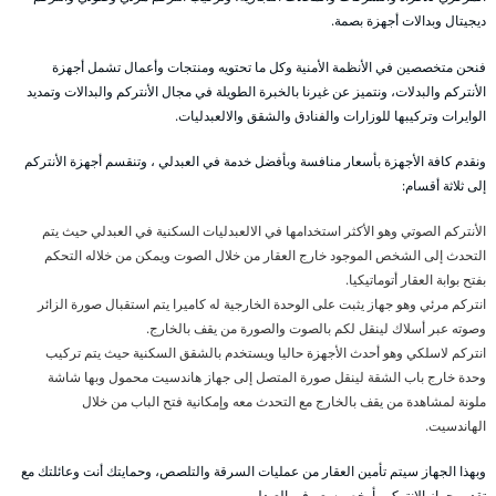
ديجيتال وبدالات أجهزة بصمة.
فنحن متخصصين في الأنظمة الأمنية وكل ما تحتويه ومنتجات وأعمال تشمل أجهزة
الأنتركم والبدلات، ونتميز عن غيرنا بالخبرة الطويلة في مجال الأنتركم والبدالات وتمديد
الوايرات وتركيبها للوزارات والفنادق والشقق والالعبدليات.
ونقدم كافة الأجهزة بأسعار منافسة وبأفضل خدمة في العبدلي ، وتنقسم أجهزة الأنتركم
إلى ثلاثة أقسام:
الأنتركم الصوتي وهو الأكثر استخدامها في الالعبدليات السكنية في العبدلي حيث يتم
التحدث إلى الشخص الموجود خارج العقار من خلال الصوت ويمكن من خلاله التحكم
بفتح بوابة العقار أتوماتيكيا.
انتركم مرئي وهو جهاز يثبت على الوحدة الخارجية له كاميرا يتم استقبال صورة الزائر
وصوته عبر أسلاك لينقل لكم بالصوت والصورة من يقف بالخارج.
انتركم لاسلكي وهو أحدث الأجهزة حاليا ويستخدم بالشقق السكنية حيث يتم تركيب
وحدة خارج باب الشقة لينقل صورة المتصل إلى جهاز هاندسيت محمول وبها شاشة
ملونة لمشاهدة من يقف بالخارج مع التحدث معه وإمكانية فتح الباب من خلال
الهاندسيت.
وبهذا الجهاز سيتم تأمين العقار من عمليات السرقة والتلصص، وحمايتك أنت وعائلتك مع
تقديم جهاز الانتركم بأرخص سعر في العبدلي .