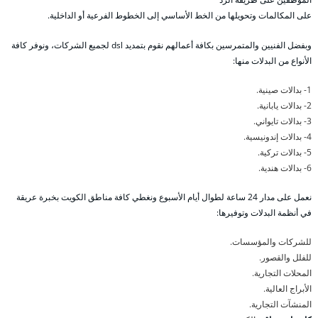
على المكالمات وتحويلها من الخط الأساسي إلى الخطوط الفرعية أو الداخلية.
وبفضل الفنيين والمتمرسين بكافة أعمالهم نقوم بتمديد dsl لجميع الشركات، ونوفر كافة
الأنواع من البدلات منها:
1- بدالات صينية.
2- بدالات يابانية.
3- بدالات تايواني.
4- بدالات إندونيسية.
5- بدالات تركية.
6- بدالات هندية.
نعمل على مدار 24 ساعة لطوال أيام الأسبوع ونغطي كافة مناطق الكويت بخبرة عريقة
في أنظمة البدلات وتوفيرها:
للشركات والمؤسسات.
للفلل والقصور.
المحلات التجارية.
الأبراج العالية.
المنشآت التجارية.