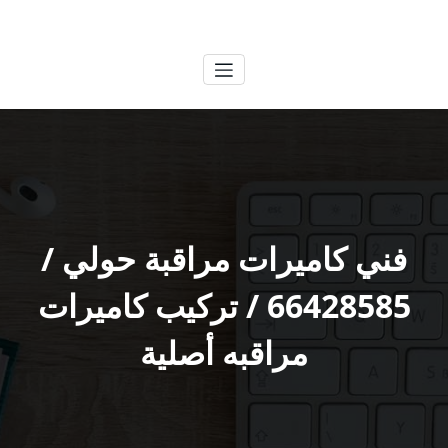
لتجاوز
الكويتية
خدمات وظائف بالكويت
لى
لمحتوى
فني كاميرات مراقبة حولي /
66428585 / تركيب كاميرات
مراقبه أصلية