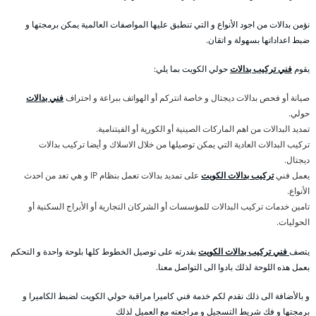
نؤمن بدالات من اجود الأنواع و التي تنطبق عليها المواصفات العالمية يمكن برمجتها و
ضبط اعداداتها بسهولة و اتقان.
يقوم
فني تركيب بدالات
حولي الكويت بما يلي:
صيانة أو فحص بدالات ديجتال و خاصة انتركم أو الهواتف ببراعة و احتراف
فني بدالات
حولي.
تمديد البدالات من اهم الماركات الصينية أو الكورية أو الفيتنامية.
تركيب البدالات العادية التي يمكن توصيلها من خلال الاسلاك و أيضا تركيب بدالات
ديجتال.
يعمل فني
تركيب بدالات الكويت
على تمديد بدالات تعمل بنظام IP و هي تعد من احدث
الأنواع.
تامين خدمات تركيب البدالات للمؤسسات أو الشركان التجارية أو الأبراج السكنية أو
الحوليات.
يتصف
فني تركيب بدالات الكويت
بقدرته على توصيل الخطوط كلها بلوحة واحدة و التحكم
بعمل هذه اللوحة لذلك بادوا الى التواصل معنا.
و بالأضافة الى ذلك نقدم لكم خدمة فني كاميرا مراقبة حولي الكويت لضبط الكاميرا و
برمجتها و فك شريط التسجيل و مراجعته مع العميل لذلك