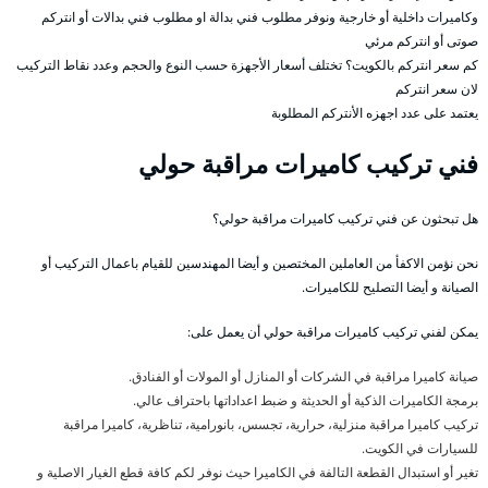
وكاميرات داخلية أو خارجية ونوفر مطلوب فني بدالة او مطلوب فني بدالات أو انتركم
صوتى أو انتركم مرئي
كم سعر انتركم بالكويت؟ تختلف أسعار الأجهزة حسب النوع والحجم وعدد نقاط التركيب
لان سعر انتركم
يعتمد على عدد اجهزه الأنتركم المطلوبة
فني تركيب كاميرات مراقبة حولي
هل تبحثون عن فني تركيب كاميرات مراقبة حولي؟
نحن نؤمن الاكفأ من العاملين المختصين و أيضا المهندسين للقيام باعمال التركيب أو
الصيانة و أيضا التصليح للكاميرات.
يمكن لفني تركيب كاميرات مراقبة حولي أن يعمل على:
صيانة كاميرا مراقبة في الشركات أو المنازل أو المولات أو الفنادق.
برمجة الكاميرات الذكية أو الحديثة و ضبط اعداداتها باحتراف عالي.
تركيب كاميرا مراقبة منزلية، حرارية، تجسس، بانورامية، تناظرية، كاميرا مراقبة
للسيارات في الكويت.
تغير أو استبدال القطعة التالفة في الكاميرا حيث نوفر لكم كافة قطع الغيار الاصلية و