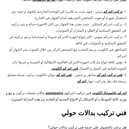
1-
تركيب انتركم
مرئي : جهاز تثبت به كاميرا في الوحدة الخارجية للجهاز و حيث يتم
استقبال صورة أو صوت الشخص الذي يقف امام الجهاز في الخارج.
2- تركيب انتركم لاسلكي : حيث يعتبر هذا الجهاز من اكثر الاجهزة حداثة و يتم تركيبه
في الشقق السكنية أو الفلل و المنازل أو الحوليات.
3- تركيب انتركم صوتي : اكثر انواع اجهزة الانتركم شيوعا و استخداما و يتم تركيبه في
الشقق السكنية و الحوليات في كافة
المناطق في الكويت، و يتم التحدث مع الشخص الزائر من خلال الصوت عبر الجهاز أو
انتركم.
4- نؤمن كافة انواع ماركات اجهزة الانتركم العالمية الايطالية أو الصينية و غيرها ذات
الجودة العالية في العمل و الاتصال
فني انتركم الكويت
.
5-
فني تركيب انتركم
شاطر ورخيص –
فني انتركم
حولي بالكويت تركيب صيانة تصليح
برمجة فك نقل وتركيب جهاز
انتركم
.
انتركم باناسونيك الكويت
فني تركيب انتركوم
panasonic
بدالات خدمات تركيب و بيع و
توريد كافة الموديلات أو الاشكال أو الانواع الحديثة أو العادية من هذه الماركة المميزة
فني تركيب بدالات حولي
هل ترغب بالحصول على خدمة فني تركيب بدالات حولي؟