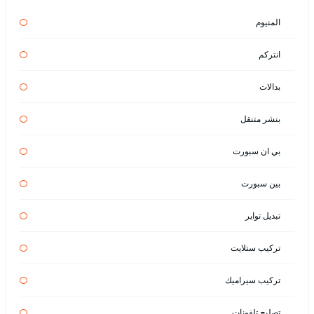
المنيوم
انتركم
بدالات
بنشر متنقل
بي ان سبورت
بين سبورت
تبديل تواير
تركيب ستلايت
تركيب سيراميك
تصليح تلفونات