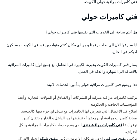
فني كاميرات مراقبة حولي الكويت.
فني كاميرات حولي
هل أنتم بحاجة الى الخدمات التي يقدمها فني كاميرات حولي؟
اذا سارعوا الان الى طلب رقمنا و من اي مكان كنتم متواجدين فيه في الكويت و سنكون
لديكم في الحال.
يمتاز فني كاميرات الكويت بخبرته الكبيرة في التعامل مع جميع انواع كاميرات المراقبة
بالاضافة الى المهارة و الدقة في العمل.
هذا و يقوم فني كاميرات مراقبه حولي بتأمين الخدمات الاتية:
تركيب كاميرات مراقبة منزلية أو للشركات أو الفنادق أو المولات التجارية و أيضا
المؤسسات الخاصة و الحكومية.
اصلاح كل الاعطال التي تتعرض لها الكاميرات مع تبديل اي جزء فيها كالعدسة.
صيانة كاميرات مراقبة أو برمجتها أو تنظيفها من الداخل و الخارج باتقان كبير.
نوفر أيضا
فني كاميرات مراقبة هندي
الذي يقدم خدمات كاميرات المراقبة و بكل
احتراف.
تركيب
مقوي سيرفس
لدعن شبكات الانترنت تركيب
مقوي شبكة
لجهاز الانتركم