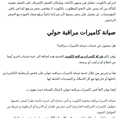
انتركم بالكويت، تعامل في منتهى الأمانة، وبإمكان العميل الإشراف على العمل بنفسه
للتأكد من أنه يسير على النحو المطلوب، بالكويت لا يتقاضى سعر مرتفع كما في باقي
المؤسسات، بل يحصل على سعر بسيط لأن شركتنا دائماً ترفع شعار الجودة مع السعر
الرخيص .
صيانة كاميرات مراقبة حولي
هل تبحثون عن خدمات صيانة كاميرات مراقبه؟
توفر لكم
شركة كاميرات مراقبة الكويت
الخدمة هذه اضافة الى عدة خدمات اخرى أيضا
من اصلاح أو تركيب أو برمجة.
هذا و نحرص من خلال خدمة صيانة كاميرات مراقبه حولي على فحص أو معاينة الكاميرا من
داخلها أو خارجها مع كل الاسلاك و التمديدات التابعة لها.
أيضا نوفر اكفأ فني كاميرات مراقبة حولي لاعمال الصيانة حيث يقوم ب:
صيانة كاميرا مراقبه مخفية الكويت و التي تحتاج الى خبرة خاصة نظرا لصغر حجمها.
تنظيف كاميرات المراقبة الخارجية التي تتعرض للغبار أو الاتربة أو الرطوبة و غيرها من
العوامل الجوية.
بالنسبة للكاميرات اللاسلكية يقوم
فني كاميرات الكويت
بصيانتها و فحصها و التاكد من