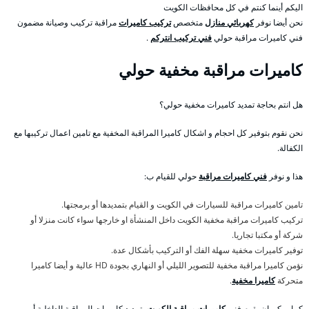
اليكم أينما كنتم في كل محافظات الكويت
نحن أيضا نوفر
كهربائي منازل
متخصص
تركيب كاميرات
مراقبة تركيب وصيانة مضمون
فني كاميرات مراقبة حولي
فني تركيب انتركم
.
كاميرات مراقبة مخفية حولي
هل انتم بحاجة تمديد كاميرات مخفية حولي؟
نحن نقوم بتوفير كل احجام و اشكال كاميرا المراقبة المخفية مع تامين اعمال تركيبها مع
الكفالة.
هذا و نوفر
فني كاميرات مراقبة
حولي للقيام ب:
تامين كاميرات مراقبة للسيارات في الكويت و القيام بتمديدها أو برمجتها.
تركيب كاميرات مراقبة مخفية الكويت داخل المنشأة او خارجها سواء كانت منزلا أو
شركة أو مكتبا تجاريا.
توفير كاميرات مخفية سهلة الفك أو التركيب بأشكال عدة.
نؤمن كاميرا مراقبة مخفية للتصوير الليلي أو النهاري بجودة HD عالية و أيضا كاميرا
متحركة
كاميرا مخفية
.
كما يمكن ان يقوم فني
كاميرات مراقبة الكويت
بتمديد كاميرات المراقبة الداخلية أو