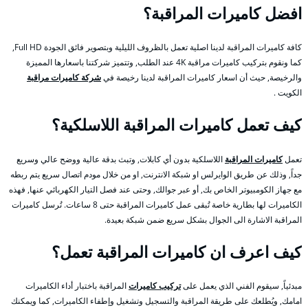
افضل كاميرات المراقبة؟
كافة كاميرات المراقبة لدينا اصلية تعمل بالظروف الليلية وبتصوير فائق الجودة Full HD,
كما ونقوم بتركيب كاميرات مراقبة 4K عند الطلب, وتتميز شركتنا باسعارها المميزة
والرخيصة, حيث أن اسعار كاميرات المراقبة لدينا رخيصة في
شركة كاميرات مراقبة
الكويت .
كيف تعمل كاميرات المراقبة اللاسلكية؟
تعمل
كاميرات المراقبة
اللاسلكية بدون أي كابلات, وتبث بدقة عالية ووضح عالي وسريع
جداً, وذلك عن طريق الوايرلس او شبكة الانترنت, او من خلال مودم اتصال سريع يتم ربطه
مع جهاز الكومبيوتر الخاص بك, أو عبر جوالك, وحتى عند فصل التيار الكهربائي عنها, فهذه
الكاميرات لها بطارية خاصة تُبقى عمل كاميرات المراقبة حتى 8 ساعات. تُرسل كاميرات
المراقبة الاشارة الى الجوال بشكل سريع ضمن شبكة بعيدة.
كيف اعرف ان كاميرات المراقبة تعمل؟
مبدئياً, سيقوم الفني الذي يعمل على
تركيب كاميرات
المراقبة باختبار أداء الكاميرات
امامك, ويُطلعك على طريقة المراقبة والتسجيل وتشغيل وإطفاء الكاميرات, كما ويمكنك