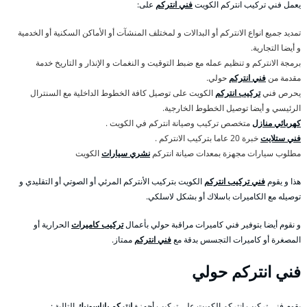
يعمل فني تركيب انتركم الكويت
فني انتركم
على:
تمديد جميع انواع الانتركم أو البدالات و لمختلف المنشآت أو الأماكن السكنية أو الخدمية
و أيضا التجارية.
برمجة الانتركم و تنظيم عمله مع ضبط التوقيت و النغمات و الإنذار و التاريخ خدمة
مقدمة من
فني انتركم
حولي.
يحرص فني
تركيب انتركم
الكويت على توصيل كافة الخطوط الداخلية مع السنترال
الرئيسي و أيضا توصيل الخطوط الخارجية.
كهربائي منازل
متخصص تركيب وصيانة انتركم في الكويت .
فني ستلايت
خبرة 20 عاما بتركيب الانتركم .
مطلوب سيارات مجهزة بمعدات صيانة انتركم
نشري سيارات
الكويت
هذا و يقوم
فني تركيب انتركم
الكويت بتركيب الأنتركم المرئي أو الصوتي أو التقليدي و
توصيله مع الكاميرات باسلاك أو بشكل لاسلكي.
و نقوم أيضا بتوفير فني كاميرات مراقبة حولي بأعمال
تركيب كاميرات
الحرارية أو
المصغرة أو كاميرات التجسس بدقة مع
فني انتركم
ممتاز.
فني انتركم حولي
يقوم فني تركيب انتركم الكويت على تركيب أجهزة
انتركم باناسونيك
التالية :