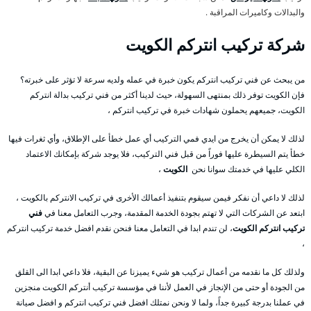
والبدالات وكاميرات المراقبة .
شركة تركيب انتركم الكويت
من يبحث عن فني تركيب انتركم يكون خبرة في عمله ولديه سرعة لا تؤثر على خبرته؟
فإن الكويت توفر ذلك بمنتهى السهولة، حيث لدينا أكثر من فني تركيب بدالة انتركم
الكويت، جميعهم يحملون شهادات خبرة في تركيب انتركم ،
لذلك لا يمكن أن يخرج من ايدي فمي التركيب أي عمل خطأ على الإطلاق، وأي ثغرات فيها
خطأ يتم السيطرة عليها فوراً من قبل فني التركيب، فلا يوجد شركة بإمكانك الاعتماد
الكلي عليها في خدمتك سوانا نحن
الكويت
،
لذلك لا داعي أن نفكر فيمن سيقوم بتنفيذ أعمالك الأخرى في تركيب الانتركم بالكويت ،
ابتعد عن الشركات التي لا تهتم بجودة الخدمة المقدمة، وجرب التعامل معنا في
فني
تركيب انتركم الكويت
، لن تندم ابدا في التعامل معنا فنحن نقدم افضل خدمة تركيب انتركم
،
ولذلك كل ما نقدمه من أعمال تركيب هو شيء يميزنا عن البقية، فلا داعي ابدا الى القلق
من الجودة أو حتى من الإنجاز في العمل لأننا في مؤسسة تركيب أنتركم الكويت منجزين
في عملنا بدرجة كبيرة جداً، ولما لا ونحن نمتلك افضل فني تركيب انتركم و افضل صيانة