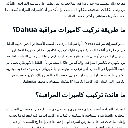
معرفة ذلك بنفسك من خلال مراقبة الملاحظات التي تظهر على شاشة المراقبة, والتأكد
من وصل الكابلات الصحيحة بمكانها المناسب, والتأكد من أن كاميرات المراقبة تُسجل ما
يحدث لآخر 24 ساعة, أو أكثر بحسب الطلب.
ما طريقة تركيب كاميرات مراقبة Dahua؟
تتميز
كاميرات مراقبة
Dahua بأنها سهلة التركيب بالنسبة للأشخاص الذين لديهم القليل
من الإلمام في أنظمة الحماية, فبداية عليك تركيب الكاميرات على محورها لتستطيع
الدوران او الحركة, أو حتى تثبيتها بقوة, بعد ذلك ستقوم بربط الشرطان الثمانية الخارجة
من الكهرباء, بكاميرا المراقبة, والتأكد من خلال المقياس بأن الكابل الكهربائي يعمل, ثم
تثبيت الكاميرا في المكان الذي ترغب به, وتوصيلها بالكهرباء, الآن سوف تبدء بعملية ربط
الكاميرا باللاب توب او الشاشة او الجوال, بحسب المطلوب, وذلك يكون بحسب نوع
الكاميرا التي لديك, فإذا كانت الكاميرا IP يمكنك بسهولة برمجتها وتشغيلها.
ما فائدة تركيب كاميرات المراقبة؟
كاميرات المراقبة أصبحت شيء ضروري وأساسي في حياتنا, فمن المستحيل للمنشآت
التجارية والصناعية والسياحية والسكنية تركها بدون كاميرات مراقبة لمعرفة ما يحدث,
واعادة ما حدث في حال التعرض لسرقة او مراقبة الداخل والخارج للمنشأة, أو حتى
مراقبة أطفالك أثناء غيابك عن المنزل, ومراقبة الخدم, ومراقبة الكراج, ومراقبة من