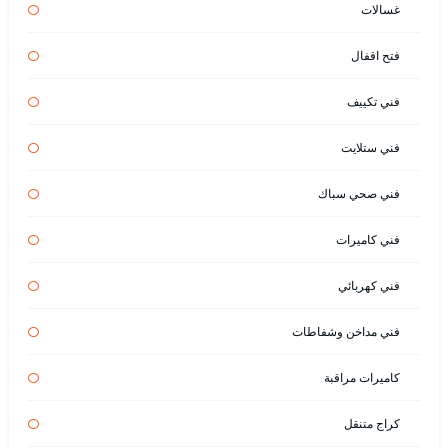
غسالات
فتح اقفال
فني تكييف
فني ستلايت
فني صحي سباك
فني كاميرات
فني كهربائي
فني مداخن وشفاطات
كاميرات مراقبة
كراج متنقل