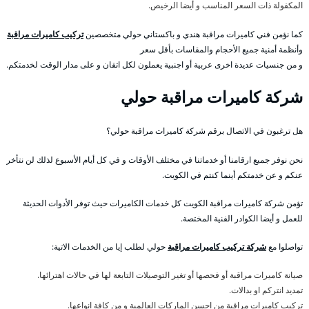
المكفولة ذات السعر المناسب و أيضا الرخيص.
كما نؤمن فني كاميرات مراقبة هندي و باكستاني حولي متخصصين
تركيب كاميرات مراقبة
وأنظمة أمنية جميع الأحجام والمقاسات بأقل سعر
و من جنسيات عديدة اخرى عربية أو اجنبية يعملون لكل اتقان و على مدار الوقت لخدمتكم.
شركة كاميرات مراقبة حولي
هل ترغبون في الاتصال برقم شركة كاميرات مراقبة حولي؟
نحن نوفر جميع ارقامنا أو خدماتنا في مختلف الأوقات و في كل أيام الأسبوع لذلك لن نتأخر
عنكم و عن خدمتكم أينما كنتم في الكويت.
تؤمن شركة كاميرات مراقبة الكويت كل خدمات الكاميرات حيث توفر الأدوات الحديثة
للعمل و أيضا الكوادر الفنية المختصة.
تواصلوا مع
شركة تركيب كاميرات مراقبة
حولي لطلب إيا من الخدمات الاتية:
صيانة كاميرات مراقبة أو فحصها أو تغير التوصيلات التابعة لها في حالات اهترائها.
تمديد انتركم او بدالات.
تركيب كاميرات مراقبة من احسن الماركات العالمية و من كافة انواعها.