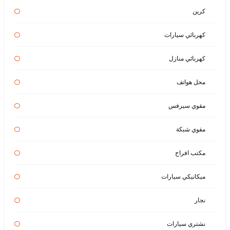
كرين
كهربائي سيارات
كهربائي منازل
محل هواتف
مقوي سيرفس
مقوي شبكة
مكتب افراح
ميكانيكي سيارات
نجار
نشتري سيارات