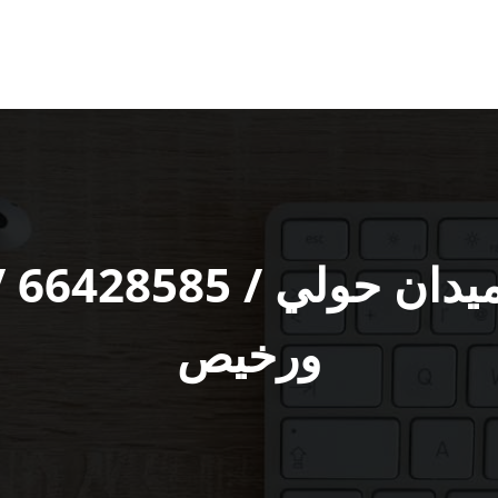
فني
ورخيص