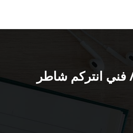
 تركيب انتركم ميدان حولي / 66428585 / فني انتركم شاطر