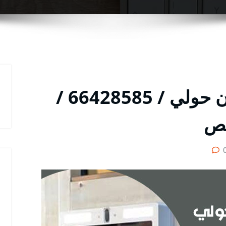
فني تركيب انتركم ميدان حولي / 66428585 /
يص