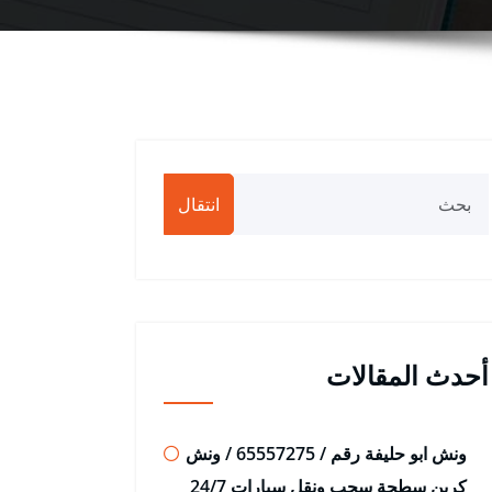
انتقال
أحدث المقالات
ونش ابو حليفة رقم / 65557275 / ونش
كرين سطحة سحب ونقل سيارات 24/7