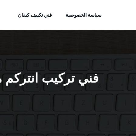
الكويتية
لتجاوز
خدمات وظائف بالكويت
لى
سياسة الخصوصية
فني تكييف كيفان
لمحتوى