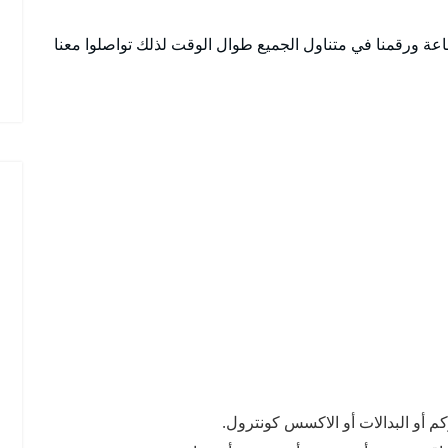
جد في كافة نواحي ميدان حولي وعلى مدار 24 ساعة ورقمنا في متناول الجميع طوال الوقت لذلك تواصلوا معنا
كم أو البدالات أو الاكسس كونترول.