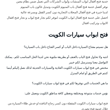
خدمة فتح أقفال ابواب المنشآت وأبواب الشركات التي تعمل ضمن نظام معين
نوفر أفضل خدمة فتح أقفال باب المنيوم الكويت وتبديل غالون باب المنيوم
لدينا خبرة في فتح أقفال المحلات التجارية دون كسر القفل وبسرعة عالية
احصل على خدمة فتح اقفال ابواب الكويت لنوفر لكم نجار فتح ابواب و نجار فتح اقفال
الابواب وتركيب اقفال
فتح ابواب سيارات الكويت
هل نسيتم مفتاح السيارة داخل الباب أو كسر الفتاح داخل باب السيارة؟
انتبه ولا تحاول فتح الباب بالعنف أو بطريقة ملتوية نحن لدينا الحل المناسب لكم.. يمكنك
التواصل معنا وسنرسل لكم خبير
مختص في فتح ابواب سيارات الكويت العادية والسيارات الحديثة لذلك نصل إليكم أينما
كنتم في الطريق أو امام المنزل
ما هي الخدمات التي نوفرها لكم في فتح ابواب سيارات الكويت؟
نؤمن خدمات متنوعة ومختلفة ونغطي كافة مناطق الكويت ونعمل على:
فتح ابواب سيارات الكويت المقفلة دون كسر زجاج النافذة او خدش طلاء السيارة من
خلال خدمة فتح تجوري