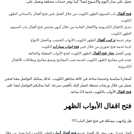
نعمل على مدار اليوم والأسبوع أيضا” كما نوفر خدمات مختلفة ونعمل على:
فتح أقفال
باب المنيوم الظهر الكويت من خلال أفضل فني فتح أقفال باكستاني الظهر
الكويت
تبديل الاقفال الكترونية والأقفال العادية من خلال أمهر مختص فتح أقفال باب المنيوم
الظهر الكويت
نوفر خدمة
تركيب أقفال
الظهر الكويت الأبواب الخشب وبأفضل الانواع
لدينا خدمة فتح تجوري من خلال فني
فتح ابواب سيارات
الكويت
نؤمن أفضل
نجار فتح أقفال
الظهر الكويت لفتح الأبواب المقفلة والعالقة
نقدم فني مفاتيح الظهر الكويت لخدمة صب المفاتيح ونسخ مفاتيح وبطاقات للأقفال
الكترونية
أسعارنا مناسبة وخدمتنا متاحة في كافة مناطق الكويت.. لذلك يمكنك التواصل معنا فنحن
نعمل من خلال ورشات متنقلة لنصل إليك بأقصى سرعة، كما يمكنكم التواصل ايضا على
فتح اقفال
الأبواب بالكويت خدمة 24 ساعة .
فتح اقفال الأبواب الظهر
هل واجهت مشكلة في فتح قفل الباب؟؟؟
الحل عندنا.. نحن نوفر لك أفضل خدمة
فتح أقفال أبواب
الظهر الكويت كما نعمل من خلال