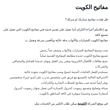
مفاتيح الكويت
هل فقدت مفاتيح سيارتك او منزلك؟
نود إعلامكم أعزاءنا الكرام بأننا نعمل على تقديم خدمة فني مفاتيح الكويت التي تعمل على
تصنيع كافة
مفاتيح الكويت للسيارات والأبواب بدقة عالية وبأقصى سرعة ونعمل ب:
صب ونسخ المفاتيح للسيارات والأبواب وبسعر جداً رخيص
تصنيع مفاتيح الكويت جديدة مطابقة للمفاتيح القديمة تماماً
نسخ بطاقات للأقفال الكترونية وتغير رمز القفل ونوفر خدمتنا للفنادق والمشافي
والشركات
نستخدم أفضل الخامات المتينة لنسخ وصب مفاتيح الكويت بجودة عالية
الاحترافية العالية بالتصنيع مع فريق فني متخصص مدرب على أيدي خبراء متخصصين
نوفر أيضاً خدمة صب مفاتيح للمحلات التجارية والكراجات
صيانة وتصليح وتصنيع ريمونت كنترول للسيارة التي تعمل بجهاز ريمونت كنترول
أسعارنا مميزة وخدمتنا متوفرة في كافة المناطق بالكويت .
في موقع الشركة
الكويتية
يمكن طلب الكثير من الخدمات مثل: