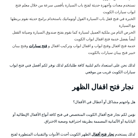
نستخدم معدات وأجهزة حديثة لفتح باب السيارة بأقصى سرعة من خلال معلم فتح
ابواب سيارات الكويت
الخبرة في فتح قفل باب السيارة الفول أوتوماتيك باستخدام برامج حديثة نقوم بربطها
مع السيارة
الحرص التام من ملكية العميل لسيارة كما نقوم بفتح صندوق السيارة وصيانة القفل
أيضاً بفضل خدمة فتح اقفال ابواب الكويت
خدمة فتح اقفال وفتح ابواب و اقفال ابواب وتركيب اقفال و
فتح سيارات
وفتح بيبان
خبير فتح بيبان سيارات بالكويت
لذلك نحن على استعداد دائم لتلبية كافة طلباتكم لذلك نوفر لكم أفضل فني فتح ابواب
سيارات الكويت قريب من موقعي
نجار فتح اقفال الظهر
هل واجهتم مشاكل أو أعطال في الأقفال؟
نؤمن لكم نجار فتح أقفال الكويت المتخصص في فتح كافة أنواع الأقفال الإيطالية أو
اليابانية أو الألمانية المصممة بطريقة احترافية وصعبة الاختراق.
لذلك يستخدم
نجار فتح أقفال
الظهر الكويت أحدث الأدوات والتقنيات المتطورة لفتح