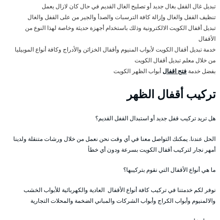
تبديل غال القفل بغال جديد أو تصليح الغال القديم في حال كان لازال يعمل
تنظيف القفل والغال وإزالة كافة الترسبات والصدأ والجير من على القفل والغال
تبديل أقفال الكويت الالكترونية وذلك باستخدام أجهزة حديثة وخاصة لهذا النوع من
الأقفال
خدمة تبديل أقفال الكويت لأبواب المنيوم وأقفال الخزائن والأدراج وكافة أنواع الموبيليا
من خلال معلم تبديل أقفال الكويت
بفضل خدمة
فتح اقفال
أبواب الظهر الكويت
تركيب أقفال الظهر
هل تريد تركيب قفل جديد أو استبدال القفل القديم؟
الحل عندنا. يمكنك التواصل معنا في أي وقت نحن نعمل من خلال ورشات متنقلة ولدينا
أمهر نجار لتركيب أقفال الكويت بسرعة ودون أي خطأ
ما هي أنواع الأقفال التي نقوم بتركيبها؟
نوفر لكم خدمتنا في تركيب كافة أنواع الأقفال العادية والكهربائية للأبواب الخشب
والالمنيوم وأبواب الكراج وأبواب الشركات والمباني الضخمة والمحلات التجارية