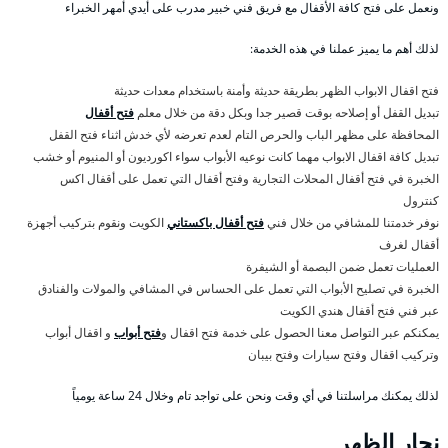
ونعمل على فتح كافة الأقفال مع فريق فني خبير مدرب على أيدي أمهر الخبراء
لذلك أهم ما يميز عملنا في هذه الخدمة:
فتح اقفال الابواب الظهر بطريقة حديثة وأمنة باستخدام معدات حديثة
تبديل القفل أو إصلاحه بوقت قصير جدا وبكل دقة من خلال معلم
فتح أقفال
المحافظة على مظهر الباب والحرص التام لعدم تعرضه لأي خدش اثناء فتح القفل
تبديل كافة اقفال الابواب مهما كانت نوعيه الأبواب سواء اكورديون أو المنيوم أو خشب
الخبرة في فتح أقفال المحلات التجارية وفتح أقفال التي تعمل على أقفال اكس
كنترول
نوفر خدمتنا للمشافي من خلال فني
فتح أقفال باكستاني
الكويت ونقوم بتركيب أجهزة
أقفال لغرف
العمليات تعمل ضمن البصمة أو الشيفرة
الخبرة في تصليح الأبواب التي تعمل على الحساس في المشافي والمولات والفنادق
عبر فني فتح أقفال هندي الكويت
يمكنكم عبر التواصل معنا الحصول على خدمة فتح اقفال و
فتح أبواب
و اقفال أبواب
وتركيب اقفال وفتح سيارات وفتح بيبان
لذلك يمكنك مراسلتنا في أي وقت ونحن على تواجد تام وخلال 24 ساعة يومياً
نجار الظهر