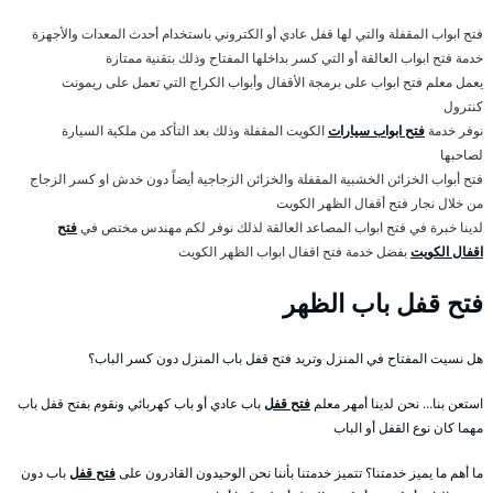
فتح ابواب المقفلة والتي لها قفل عادي أو الكتروني باستخدام أحدث المعدات والأجهزة
خدمة فتح ابواب العالقة أو التي كسر بداخلها المفتاح وذلك بتقنية ممتازة
يعمل معلم فتح ابواب على برمجة الأقفال وأبواب الكراج التي تعمل على ريمونت
كنترول
نوفر خدمة
فتح ابواب سيارات
الكويت المقفلة وذلك بعد التأكد من ملكية السيارة
لصاحبها
فتح أبواب الخزائن الخشبية المقفلة والخزائن الزجاجية أيضاً دون خدش او كسر الزجاج
من خلال نجار فتح أقفال الظهر الكويت
لدينا خبرة في فتح ابواب المصاعد العالقة لذلك نوفر لكم مهندس مختص في
فتح
اقفال الكويت
بفضل خدمة فتح اقفال ابواب الظهر الكويت
فتح قفل باب الظهر
هل نسيت المفتاح في المنزل وتريد فتح قفل باب المنزل دون كسر الباب؟
استعن بنا… نحن لدينا أمهر معلم
فتح قفل
باب عادي أو باب كهربائي ونقوم بفتح قفل باب
مهما كان نوع القفل أو الباب
ما أهم ما يميز خدمتنا؟ تتميز خدمتنا بأننا نحن الوحيدون القادرون على
فتح قفل
باب دون