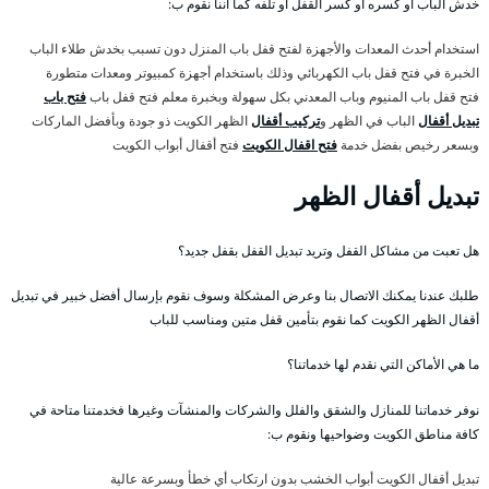
خدش الباب أو كسره أو كسر القفل أو تلفه كما أننا نقوم ب:
استخدام أحدث المعدات والأجهزة لفتح قفل باب المنزل دون تسبب بخدش طلاء الباب
الخبرة في فتح قفل باب الكهربائي وذلك باستخدام أجهزة كمبيوتر ومعدات متطورة
فتح قفل باب المنيوم وباب المعدني بكل سهولة وبخبرة معلم فتح قفل باب
فتح باب
تبديل أقفال
الباب في الظهر و
تركيب أقفال
الظهر الكويت ذو جودة وبأفضل الماركات
وبسعر رخيص بفضل خدمة
فتح اقفال الكويت
فتح أقفال أبواب الكويت
تبديل أقفال الظهر
هل تعبت من مشاكل القفل وتريد تبديل القفل بقفل جديد؟
طلبك عندنا يمكنك الاتصال بنا وعرض المشكلة وسوف نقوم بإرسال أفضل خبير في تبديل
أقفال الظهر الكويت كما نقوم بتأمين قفل متين ومناسب للباب
ما هي الأماكن التي نقدم لها خدماتنا؟
نوفر خدماتنا للمنازل والشقق والفلل والشركات والمنشآت وغيرها فخدمتنا متاحة في
كافة مناطق الكويت وضواحيها ونقوم ب:
تبديل أقفال الكويت أبواب الخشب بدون ارتكاب أي خطأ وبسرعة عالية