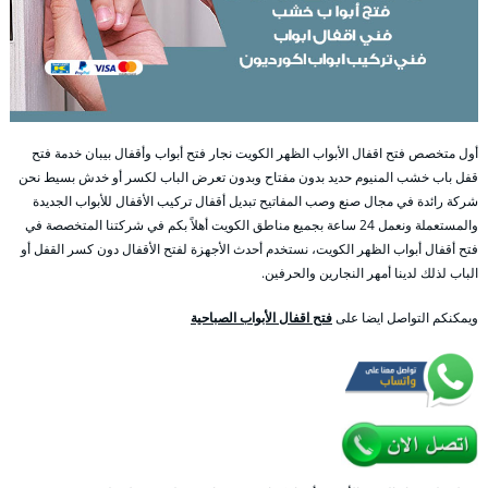
أول متخصص فتح اقفال الأبواب الظهر الكويت نجار فتح أبواب وأقفال بيبان خدمة فتح
قفل باب خشب المنيوم حديد بدون مفتاح وبدون تعرض الباب لكسر أو خدش بسيط نحن
شركة رائدة في مجال صنع وصب المفاتيح تبديل أقفال تركيب الأقفال للأبواب الجديدة
والمستعملة ونعمل 24 ساعة بجميع مناطق الكويت أهلاً بكم في شركتنا المتخصصة في
فتح أقفال أبواب الظهر الكويت، نستخدم أحدث الأجهزة لفتح الأقفال دون كسر القفل أو
الباب لذلك لدينا أمهر النجارين والحرفين.
ويمكنكم التواصل ايضا على
فتح اقفال الأبواب الصباحية