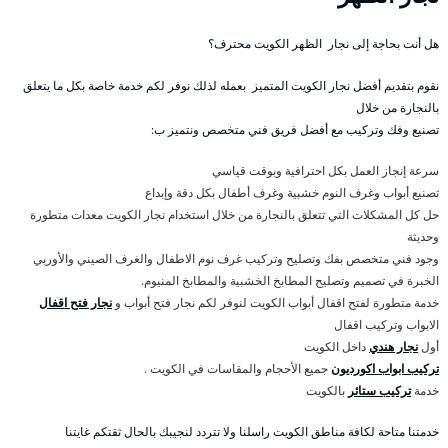
هل أنت بحاجة إلى نجار الظهر الكويت محترف؟
نقوم بتقديم أفضل نجار الكويت المتميز بعمله لذلك نوفر لكم خدمة خاصة بكل ما يتعلق
بالنجارة من خلال
تصنيع وفك وتركيب مع أفضل فريق فني متخصص ونتميز ب:
سرعة إنجاز العمل بكل احترافية وبوقت قياسي
تصنيع أبواب وغرف النوم خشبية وغرف أطفال بكل دقة وإبداع
حل كل المشكلات التي تتعلق بالنجارة من خلال استخدام نجار الكويت معدات متطورة
وحديثة
وجود فني متخصص بفك وتصليح وتركيب غرف نوم الاطفال والغرف الصيني والأوربي
الخبرة في تصميم وتصليح المطابخ الخشبية والمطابخ المنيوم.
خدمة متطورة لفتح اقفال أبواب الكويت لنوفر لكم نجار فتح أبواب و
نجار فتح اقفال
الابواب وتركيب اقفال
أول
نجار هندي
داخل الكويت
تركيب ابواب اكورديون
جميع الأحجام والمقاسات في الكويت .
خدمة
تركيب ستائر
بالكويت
خدمتنا متاحة لكافة مناطق الكويت راسلنا ولا تتردد لنجيبك بالحال ثقتكم غايتنا