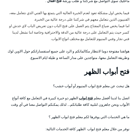
ماعليك سوى التواصل مع شركتنا و طلب ورشة
فتح اقفال
.
فيما يخص اول مشكلة تعود لعدم الخبرة العالية التي يتمتع بها الفني الذي نتعامل معه،
الفنييون الذين نتعامل معهم في شركتنا على درجة عالية من الخبرة.
اما فيما يخص ضياع المفتاح يتم العمل على فتح الباب دون تعريض الباب لاي خدش او
كسر حيث يتم التعامل على درجة عالية من الدقة والاحترافية وخاصة اننا نشغل لدينا
فني نجار وفني المنيوم للتعامل مع مختلف انواع الابواب.
هواتفنا مفتوحة دوما لانتظار مكالماتكم و الرد على جميع استفساراتكم حول الاوبن لوك
وطريقة التعامل معها، متواجدين على مدار الساعة و طيلة ايام الاسبوع.
فتح أبواب الظهر
هل تبحث عن معلم فتح ابواب المنيوم أو أبواب خشب؟
اتصل بنا لدينا أفضل معلم
فتح ابواب
الظهر ذو خبرة كبيرة في التعامل مع كافة أنواع
الأبواب ونحن جاهزون لتلبية كافة طلباتكم… لذلك يمكنكم التواصل معنا في أي وقت
ما هي الخدمات التي يوفرها لكم معلم فتح ابواب الظهر ؟
نوفر من خلال معلم فتح ابواب الظهر كافة الخدمات التالية: