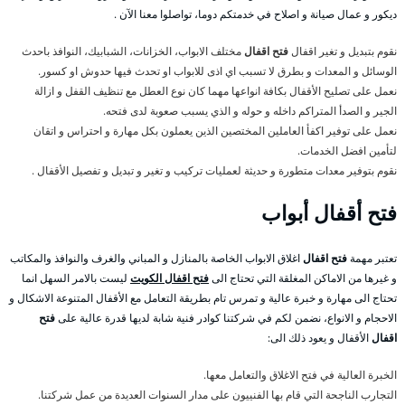
ديكور و عمال صيانة و اصلاح في خدمتكم دوما، تواصلوا معنا الآن .
نقوم بتبديل و تغير اقفال
فتح اقفال
مختلف الابواب، الخزانات، الشبابيك، النوافذ باحدث
الوسائل و المعدات و بطرق لا تسبب اي اذى للابواب او تحدث فيها حدوش او كسور.
نعمل على تصليح الأقفال بكافة انواعها مهما كان نوع العطل مع تنظيف القفل و ازالة
الجير و الصدأ المتراكم داخله و حوله و الذي يسبب صعوبة لدى فتحه.
نعمل على توفير اكفأ العاملين المختصين الذين يعملون بكل مهارة و احتراس و اتقان
لتأمين افضل الخدمات.
نقوم بتوفير معدات متطورة و حديثة لعمليات تركيب و تغير و تبديل و تفصيل الأقفال .
فتح
أقفال أبواب
تعتبر مهمة
فتح اقفال
اغلاق الابواب الخاصة بالمنازل و المباني والغرف والنوافذ والمكاتب
و غيرها من الاماكن المغلقة التي تحتاج الى
فتح اقفال الكويت
ليست بالامر السهل انما
تحتاج الى مهارة و خبرة عالية و تمرس تام بطريقة التعامل مع الأقفال المتنوعة الاشكال و
الاحجام و الانواع، نضمن لكم في شركتنا كوادر فنية شابة لديها قدرة عالية على
فتح
اقفال
الأقفال و يعود ذلك الى:
الخبرة العالية في فتح الاغلاق والتعامل معها.
التجارب الناجحة التي قام بها الفنييون على مدار السنوات العديدة من عمل شركتنا.