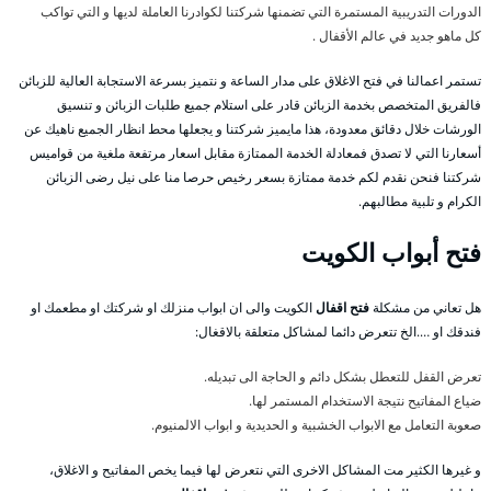
الدورات التدريبية المستمرة التي تضمنها شركتنا لكوادرنا العاملة لديها و التي تواكب
كل ماهو جديد في عالم الأقفال .
تستمر اعمالنا في فتح الاغلاق على مدار الساعة و نتميز بسرعة الاستجابة العالية للزبائن
فالفريق المتخصص بخدمة الزبائن قادر على استلام جميع طلبات الزبائن و تنسيق
الورشات خلال دقائق معدودة، هذا مايميز شركتنا و يجعلها محط انظار الجميع ناهيك عن
أسعارنا التي لا تصدق فمعادلة الخدمة الممتازة مقابل اسعار مرتفعة ملغية من قواميس
شركتنا فنحن نقدم لكم خدمة ممتازة بسعر رخيص حرصا منا على نيل رضى الزبائن
الكرام و تلبية مطالبهم.
فتح أبواب الكويت
هل تعاني من مشكلة
فتح اقفال
الكويت والى ان ابواب منزلك او شركتك او مطعمك او
فندقك او ….الخ تتعرض دائما لمشاكل متعلقة بالاقغال:
تعرض القفل للتعطل بشكل دائم و الحاجة الى تبديله.
ضياع المفاتيح نتيجة الاستخدام المستمر لها.
صعوبة التعامل مع الابواب الخشبية و الحديدية و ابواب الالمنيوم.
و غيرها الكثير مت المشاكل الاخرى التي نتعرض لها فيما يخص المفاتيح و الاغلاق،