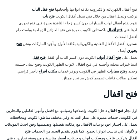
فتح أقفال الكهربائية والكترونية بكافة انواعها وأحجامها
فتح قفل الباب
تركيب وتبديل اقفال من خلال فني تبديل أقفال الكويت
فتح باب
نقوم بفتح أقفال ابواب السيارات دون كسر زجاج النافذة بخبرة فني فتح تجوري
لدينا فني
فتح أقفال
باكستاني الكويت خبرة في فتح الخزائن الزجاجية وباستخدام
أفضل المعدات
نستورد أفضل الأقفال العادية والكهربائية بكافة الأنواع وبأجود الماركات ونحن
فتح
تجوري
أيضا .
نعمل على
فتح أقفال أبواب
الكويت دون كسر الباب أو القفل
فتح قفل
لدينا خبرات محلية وأجنبية في فتح اقفال الابواب الظهر الكويت وفتح بيبان خشبية
وحديد و
فتح سيارات
الظهر في الكويت ونوفر خدمات
مكتب افراج
تأجير كراسي
تسكير صالات قاعات تصميم كوش بيد نجار ممتاز.
فتح اقفال
اول نجار
فتح اقفال
داخل الكويت وإصلاحها وصيانتها مع افضل وأمهر العاملين والنجارين
في الكويت، خدمات مميزة على مدار الساعة وفي مختلف مناطق الكويت ومحافظاته
نعمل على اختيار اجود نوعيات الأقفال مع إمكانية تفصيلها وتصميمها وفق احدث الموديلات
والألوان التي تناسب اذواق الجميع، كما نقوم بتقديم العديد من الخدمات
فتح
اقفال
وتركيب غالات ومسكات ابواب و خزنات، أسعار مناسبة و مدروسة، نجارين و فني