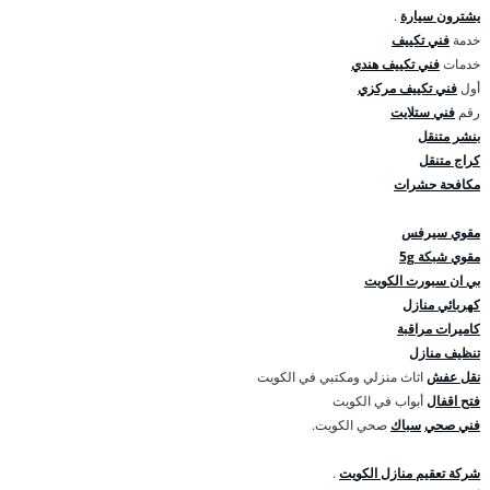
يشترون سيارة
.
خدمة
فني تكييف
خدمات
فني تكييف هندي
أول
فني تكييف مركزي
رقم
فني ستلايت
بنشر متنقل
كراج متنقل
مكافحة حشرات
مقوي سيرفس
مقوي شبكة 5g
بي ان سبورت الكويت
كهربائي منازل
كاميرات مراقبة
تنظيف منازل
نقل عفش
اثاث منزلي ومكتبي في الكويت
فتح اقفال
أبواب في الكويت
فني صحي
سباك
صحي الكويت.
شركة تعقيم منازل الكويت
.