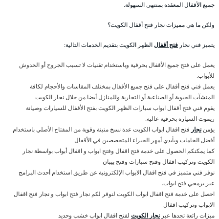
جميع الأقفال المعقدة بمنتهى السهولة.
ولكن ما هي مميزات نجار فتح أقفال الكويت؟
يتميز فني نجار
فتح أقفال
الظهر الكويت بتقديم الخدمات التالية:
يعمل على فتح جميع الأقفال بحرفية وباستخدام تقنيات لا تسبب الجروح أو الخدوش
للأبواب.
يعمل فني فتح أقفال على فتح جميع الأقفال بمختلف المقاسات والأحجام لكافة
المنشآت الحيوية أو الصناعية أو التجارية وللمنازل أيضا من خلال نجار الكويت
يقوم فني فتح أقفال ابواب سيارات الظهر الكويت بفتح الأقفال للسيارات وصيانة
ريموت السيارة بحرفية عالية.
يؤمن
نجار
فتح اقفال ابواب الكويت عدة نسخ متينة وقوية من المفتاح الأصلي باستخدام
أفضل الخامات وبأيدي أمهر الخبراء المتخصصين في الأقفال
كما يمكنكم الحصول على خدمة فتح اقفال وفتح ابواب و اقفال أبواب بواسطة نجار
الكويت وتركيب اقفال وفتح سيارات وفتح بيبان
نوفر فني متميز في فتح اقفال الابواب الإلكترونية عن طريق استخدام أحدث البرامج
عبر برمجي فتح ابواب.
احصل على خدمة فتح اقفال ابواب الكويت لنوفر لكم نجار فتح ابواب و نجار فتح اقفال
الابواب وتركيب اقفال
ميزات رائعة تجدها عبر
نجار الكويت
لفتح اقفال ابواب خشب وحديد