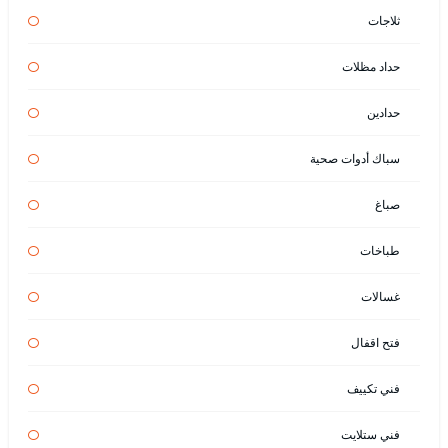
ثلاجات
حداد مظلات
حدادين
سباك أدوات صحية
صباغ
طباخات
غسالات
فتح اقفال
فني تكييف
فني ستلايت