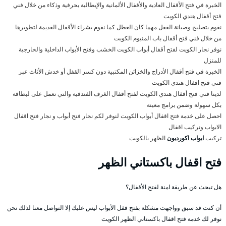
الخبرة في فتح الأقفال العادية والأقفال الألمانية والإيطالية بحرفية وذكاء من خلال فني
فتح أقفال هندي الكويت
نقوم بتصليح وصيانة القفل مهما كان العطل كما نقوم بشراء الأقفال القديمة لتطويرها
من خلال فني فتح أقفال باب المنيوم الكويت
نوفر نجار الكويت لفتح أقفال أبواب الكويت الخشب وفتح الأبواب الداخلية والخارجية
للمنزل
الخبرة في فتح أقفال الأدراج والخزائن المكتبية دون كسر القفل أو خدش الأثاث عبر
فني فتح اقفال هندي الكويت
لدينا فني فتح أقفال هندي الكويت لفتح أقفال الغرف الفندقية والتي تعمل على لبطاقة
بكل سهولة وضمن برامج معينة
احصل على خدمة فتح اقفال أبواب الكويت لنوفر لكم نجار فتح أبواب و نجار فتح اقفال
الابواب وتركيب اقفال
تركيب
ابواب اكورديون
الظهر بالكويت
فتح اقفال باكستاني الظهر
هل تبحث عن طريقة امنة لفتح الأقفال؟
أن كنت قد سبق وواجهت مشكلة بفتح قفل الأبواب ليس عليك إلا التواصل معنا لذلك نحن
نوفر لك خدمة فتح اقفال باكستاني الظهر الكويت