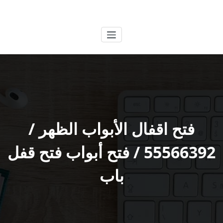
لتجاوز
الكويتية
خدمات وظائف بالكويت
لى
لمحتوى
فتح اقفال الأبواب الظهر /
55566392 / فتح أبواب فتح قفل
باب