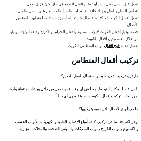
تبديل غال القفل بغال جديد أو تصليح الغال القديم في حال كان لازال يعمل
تنظيف القفل والغال وإزالة كافة الترسبات والصدأ والجير من على القفل والغال
تبديل أقفال الكويت الالكترونية وذلك باستخدام أجهزة حديثة وخاصة لهذا النوع من
الأقفال
خدمة تبديل أقفال الكويت لأبواب المنيوم وأقفال الخزائن والأدراج وكافة أنواع الموبيليا
من خلال معلم تبديل أقفال الكويت
بفضل خدمة
فتح اقفال
أبواب الفنطاس الكويت
تركيب أقفال الفنطاس
هل تريد تركيب قفل جديد أو استبدال القفل القديم؟
الحل عندنا. يمكنك التواصل معنا في أي وقت نحن نعمل من خلال ورشات متنقلة ولدينا
أمهر نجار لتركيب أقفال الكويت بسرعة ودون أي خطأ
ما هي أنواع الأقفال التي نقوم بتركيبها؟
نوفر لكم خدمتنا في تركيب كافة أنواع الأقفال العادية والكهربائية للأبواب الخشب
والالمنيوم وأبواب الكراج وأبواب الشركات والمباني الضخمة والمحلات التجارية