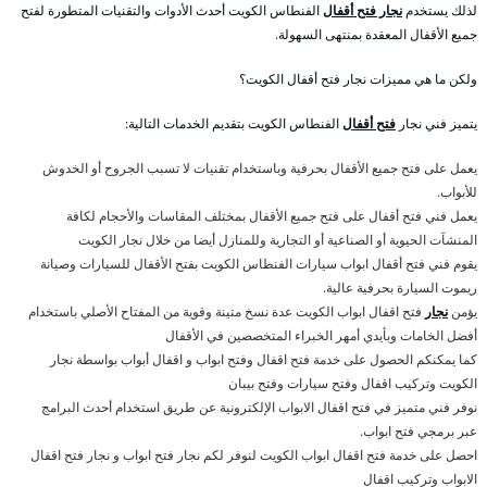
لذلك يستخدم
نجار فتح أقفال
الفنطاس الكويت أحدث الأدوات والتقنيات المتطورة لفتح
جميع الأقفال المعقدة بمنتهى السهولة.
ولكن ما هي مميزات نجار فتح أقفال الكويت؟
يتميز فني نجار
فتح أقفال
الفنطاس الكويت بتقديم الخدمات التالية:
يعمل على فتح جميع الأقفال بحرفية وباستخدام تقنيات لا تسبب الجروح أو الخدوش
للأبواب.
يعمل فني فتح أقفال على فتح جميع الأقفال بمختلف المقاسات والأحجام لكافة
المنشآت الحيوية أو الصناعية أو التجارية وللمنازل أيضا من خلال نجار الكويت
يقوم فني فتح أقفال ابواب سيارات الفنطاس الكويت بفتح الأقفال للسيارات وصيانة
ريموت السيارة بحرفية عالية.
يؤمن
نجار
فتح اقفال ابواب الكويت عدة نسخ متينة وقوية من المفتاح الأصلي باستخدام
أفضل الخامات وبأيدي أمهر الخبراء المتخصصين في الأقفال
كما يمكنكم الحصول على خدمة فتح اقفال وفتح ابواب و اقفال أبواب بواسطة نجار
الكويت وتركيب اقفال وفتح سيارات وفتح بيبان
نوفر فني متميز في فتح اقفال الابواب الإلكترونية عن طريق استخدام أحدث البرامج
عبر برمجي فتح ابواب.
احصل على خدمة فتح اقفال ابواب الكويت لنوفر لكم نجار فتح ابواب و نجار فتح اقفال
الابواب وتركيب اقفال