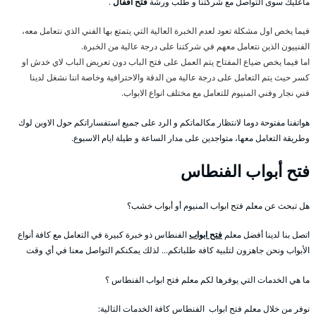
ماعليك سوى التواصل مع شركتنا و طلب ورشة
فتح اقفال
.
فيما يخص اول مشكلة تعود لعدم الخبرة العالية التي يتمتع بها الفني الذي نتعامل معه،
الفنييون الذين نتعامل معهم في شركتنا على درجة عالية من الخبرة.
اما فيما يخص ضياع المفتاح يتم العمل على فتح الباب دون تعريض الباب لاي خدش او
كسر حيث يتم التعامل على درجة عالية من الدقة والاحترافية وخاصة اننا نشغل لدينا
فني نجار وفني المنيوم للتعامل مع مختلف انواع الابواب.
هواتفنا مفتوحة دوما لانتظار مكالماتكم و الرد على جميع استفساراتكم حول الاوبن لوك
وطريقة التعامل معها، متواجدين على مدار الساعة و طيلة ايام الاسبوع.
فتح أبواب الفنطاس
هل تبحث عن معلم فتح ابواب المنيوم أو أبواب خشب؟
اتصل بنا لدينا أفضل معلم
فتح ابواب
الفنطاس ذو خبرة كبيرة في التعامل مع كافة أنواع
الأبواب ونحن جاهزون لتلبية كافة طلباتكم… لذلك يمكنكم التواصل معنا في أي وقت
ما هي الخدمات التي يوفرها لكم معلم فتح ابواب الفنطاس ؟
نوفر من خلال معلم فتح ابواب الفنطاس كافة الخدمات التالية: