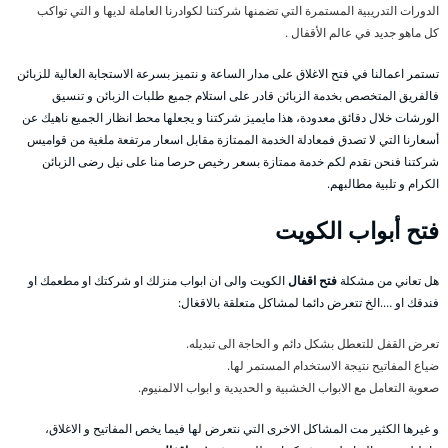
الدورات التدريبية المستمرة التي تضمنها شركتنا لكوادرنا العاملة لديها و التي تواكب
كل ماهو جديد في عالم الأقفال .
تستمر اعمالنا في فتح الاغلاق على مدار الساعة و نتميز بسرعة الاستجابة العالية للزبائن
فالفريق المتخصص بخدمة الزبائن قادر على استلام جميع طلبات الزبائن و تنسيق
الورشات خلال دقائق معدودة، هذا مايميز شركتنا و يجعلها محط انظار الجميع ناهيك عن
أسعارنا التي لا تصدق فمعادلة الخدمة الممتازة مقابل اسعار مرتفعة ملغية من قواميس
شركتنا فنحن نقدم لكم خدمة ممتازة بسعر رخيص حرصا منا على نيل رضى الزبائن
الكرام و تلبية مطالبهم.
فتح أبواب الكويت
هل تعاني من مشكلة
فتح اقفال
الكويت والى ان ابواب منزلك او شركتك او مطعمك او
فندقك او ….الخ تتعرض دائما لمشاكل متعلقة بالاقغال:
تعرض القفل للتعطل بشكل دائم و الحاجة الى تبديله.
ضياع المفاتيح نتيجة الاستخدام المستمر لها.
صعوبة التعامل مع الابواب الخشبية و الحديدية و ابواب الالمنيوم.
و غيرها الكثير مت المشاكل الاخرى التي نتعرض لها فيما يخص المفاتيح و الاغلاق،