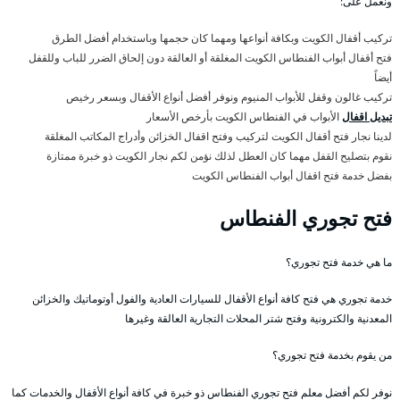
ونعمل على:
تركيب أقفال الكويت وبكافة أنواعها ومهما كان حجمها وباستخدام أفضل الطرق
فتح أقفال أبواب الفنطاس الكويت المغلقة أو العالقة دون إلحاق الضرر للباب وللقفل
أيضاً
تركيب غالون وقفل للأبواب المنيوم ونوفر أفضل أنواع الأقفال وبسعر رخيص
تبديل اقفال
الأبواب في الفنطاس الكويت بأرخص الأسعار
لدينا نجار فتح أقفال الكويت لتركيب وفتح اقفال الخزائن وأدراج المكاتب المغلقة
نقوم بتصليح القفل مهما كان العطل لذلك نؤمن لكم نجار الكويت ذو خبرة ممتازة
بفضل خدمة فتح اقفال أبواب الفنطاس الكويت
فتح تجوري الفنطاس
ما هي خدمة فتح تجوري؟
خدمة تجوري هي فتح كافة أنواع الأقفال للسيارات العادية والفول أوتوماتيك والخزائن
المعدنية والكترونية وفتح شتر المحلات التجارية العالقة وغيرها
من يقوم بخدمة فتح تجوري؟
نوفر لكم أفضل معلم فتح تجوري الفنطاس ذو خبرة في كافة أنواع الأقفال والخدمات كما