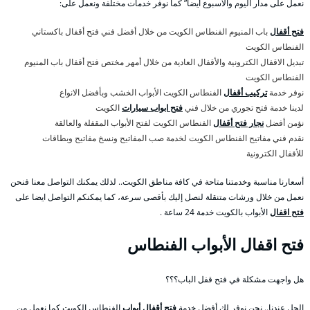
نعمل على مدار اليوم والأسبوع أيضا” كما نوفر خدمات مختلفة ونعمل على:
فتح أقفال
باب المنيوم الفنطاس الكويت من خلال أفضل فني فتح أقفال باكستاني
الفنطاس الكويت
تبديل الاقفال الكترونية والأقفال العادية من خلال أمهر مختص فتح أقفال باب المنيوم
الفنطاس الكويت
نوفر خدمة
تركيب أقفال
الفنطاس الكويت الأبواب الخشب وبأفضل الانواع
لدينا خدمة فتح تجوري من خلال فني
فتح ابواب سيارات
الكويت
نؤمن أفضل
نجار فتح أقفال
الفنطاس الكويت لفتح الأبواب المقفلة والعالقة
نقدم فني مفاتيح الفنطاس الكويت لخدمة صب المفاتيح ونسخ مفاتيح وبطاقات
للأقفال الكترونية
أسعارنا مناسبة وخدمتنا متاحة في كافة مناطق الكويت.. لذلك يمكنك التواصل معنا فنحن
نعمل من خلال ورشات متنقلة لنصل إليك بأقصى سرعة، كما يمكنكم التواصل ايضا على
فتح اقفال
الأبواب بالكويت خدمة 24 ساعة .
فتح اقفال الأبواب الفنطاس
هل واجهت مشكلة في فتح قفل الباب؟؟؟
الحل عندنا.. نحن نوفر لك أفضل خدمة
فتح أقفال أبواب
الفنطاس الكويت كما نعمل من