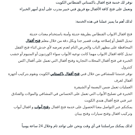
نوفر لك خدمة فتح اقفال باكستاني الفنطاس الكويت
ونعمل على فتح كافة الأقفال مع فريق فني خبير مدرب على أيدي أمهر الخبراء
لذلك أهم ما يميز عملنا في هذه الخدمة:
فتح اقفال الابواب الفنطاس بطريقة حديثة وأمنة باستخدام معدات حديثة
تبديل القفل أو إصلاحه بوقت قصير جدا وبكل دقة من خلال معلم
فتح أقفال
المحافظة على مظهر الباب والحرص التام لعدم تعرضه لأي خدش اثناء فتح القفل
تبديل كافة اقفال الابواب مهما كانت نوعيه الأبواب سواء اكورديون أو المنيوم أو خشب
الخبرة في فتح أقفال المحلات التجارية وفتح أقفال التي تعمل على أقفال اكس
كنترول
نوفر خدمتنا للمشافي من خلال فني
فتح أقفال باكستاني
الكويت ونقوم بتركيب أجهزة
أقفال لغرف
العمليات تعمل ضمن البصمة أو الشيفرة
الخبرة في تصليح الأبواب التي تعمل على الحساس في المشافي والمولات والفنادق
عبر فني فتح أقفال هندي الكويت
يمكنكم عبر التواصل معنا الحصول على خدمة فتح اقفال و
فتح أبواب
و اقفال أبواب
وتركيب اقفال وفتح سيارات وفتح بيبان
لذلك يمكنك مراسلتنا في أي وقت ونحن على تواجد تام وخلال 24 ساعة يومياً