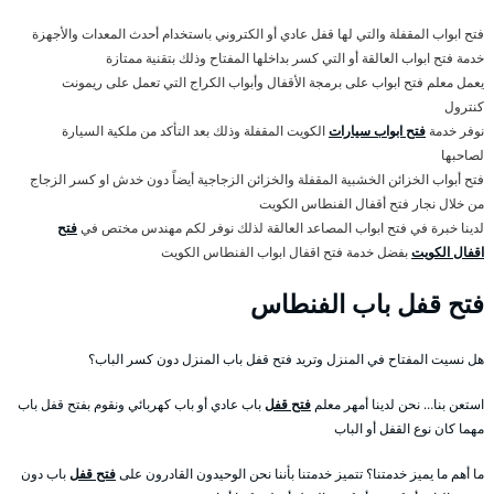
فتح ابواب المقفلة والتي لها قفل عادي أو الكتروني باستخدام أحدث المعدات والأجهزة
خدمة فتح ابواب العالقة أو التي كسر بداخلها المفتاح وذلك بتقنية ممتازة
يعمل معلم فتح ابواب على برمجة الأقفال وأبواب الكراج التي تعمل على ريمونت
كنترول
نوفر خدمة
فتح ابواب سيارات
الكويت المقفلة وذلك بعد التأكد من ملكية السيارة
لصاحبها
فتح أبواب الخزائن الخشبية المقفلة والخزائن الزجاجية أيضاً دون خدش او كسر الزجاج
من خلال نجار فتح أقفال الفنطاس الكويت
لدينا خبرة في فتح ابواب المصاعد العالقة لذلك نوفر لكم مهندس مختص في
فتح
اقفال الكويت
بفضل خدمة فتح اقفال ابواب الفنطاس الكويت
فتح قفل باب الفنطاس
هل نسيت المفتاح في المنزل وتريد فتح قفل باب المنزل دون كسر الباب؟
استعن بنا… نحن لدينا أمهر معلم
فتح قفل
باب عادي أو باب كهربائي ونقوم بفتح قفل باب
مهما كان نوع القفل أو الباب
ما أهم ما يميز خدمتنا؟ تتميز خدمتنا بأننا نحن الوحيدون القادرون على
فتح قفل
باب دون