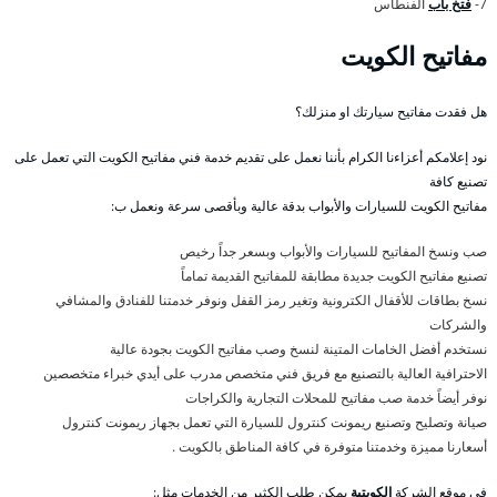
7-
فتخ باب
الفنطاس
مفاتيح الكويت
هل فقدت مفاتيح سيارتك او منزلك؟
نود إعلامكم أعزاءنا الكرام بأننا نعمل على تقديم خدمة فني مفاتيح الكويت التي تعمل على
تصنيع كافة
مفاتيح الكويت للسيارات والأبواب بدقة عالية وبأقصى سرعة ونعمل ب:
صب ونسخ المفاتيح للسيارات والأبواب وبسعر جداً رخيص
تصنيع مفاتيح الكويت جديدة مطابقة للمفاتيح القديمة تماماً
نسخ بطاقات للأقفال الكترونية وتغير رمز القفل ونوفر خدمتنا للفنادق والمشافي
والشركات
نستخدم أفضل الخامات المتينة لنسخ وصب مفاتيح الكويت بجودة عالية
الاحترافية العالية بالتصنيع مع فريق فني متخصص مدرب على أيدي خبراء متخصصين
نوفر أيضاً خدمة صب مفاتيح للمحلات التجارية والكراجات
صيانة وتصليح وتصنيع ريمونت كنترول للسيارة التي تعمل بجهاز ريمونت كنترول
أسعارنا مميزة وخدمتنا متوفرة في كافة المناطق بالكويت .
في موقع الشركة
الكويتية
يمكن طلب الكثير من الخدمات مثل: