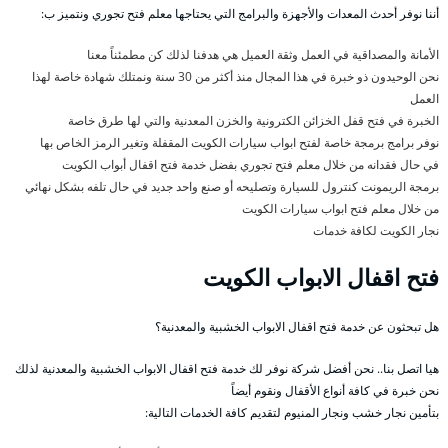
أننا نوفر أحدث المعدات والأجهزة والبرامج التي يحتاجها معلم فتح تجوري ونتميز ب:
الأمانة والمصداقية في العمل وثقة العميل هي هدفنا لذلك كن مطمئناً معنا
نحن الوحيدون ذو خبرة في هذا المجال منذ أكثر من 30 سنة ونمتلك شهادة خاصة لهذا
العمل
الخبرة في فتح قفل الخزائن الكترونية والخزن المعدنية والتي لها طرق خاصة
نوفر برامج برمجة خاصة لفتح ابواب سيارات الكويت المقفلة وتغير الرمز الخاص بها
في حال فقدانه من خلال معلم فتح تجوري بفضل خدمة فتح اقفال أبواب الكويت
برمجة الريمونت كنترول للسيارة وتصليحه أو صنع واحد جديد في حال تلفه بشكل نهائي
من خلال معلم فتح ابواب سيارات الكويت
نجار الكويت لكافة خدمات
فتح اقفال الابواب الكويت
هل تبحثون عن خدمة فتح اقفال الابواب الخشبية والمعدنية؟
هيا اتصل بنا.. نحن أفضل شركة نوفر لك خدمة فتح اقفال الابواب الخشبية والمعدنية لذلك
نحن خبرة في كافة أنواع الأقفال ونقوم أيضاً
بتأمين نجار خشب ونجار المنيوم لتقديم كافة الخدمات التالية: