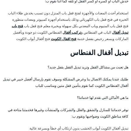
خدش الباب أو كسره أو كسر القفل أو تلفه كما أننا نقوم ب:
استخدام أحدث المعدات والأجهزة لفتح قفل باب المنزل دون تسبب بخدش طلاء الباب
الخبرة في فتح قفل باب الكهربائي وذلك باستخدام أجهزة كمبيوتر ومعدات متطورة
فتح قفل باب المنيوم وباب المعدني بكل سهولة وبخبرة معلم فتح قفل باب
فتح باب
تبديل أقفال
الباب في الفنطاس و
تركيب أقفال
الفنطاس الكويت ذو جودة وبأفضل
الماركات وبسعر رخيص بفضل خدمة
فتح اقفال الكويت
فتح أقفال أبواب الكويت
تبديل أقفال الفنطاس
هل تعبت من مشاكل القفل وتريد تبديل القفل بقفل جديد؟
طلبك عندنا يمكنك الاتصال بنا وعرض المشكلة وسوف نقوم بإرسال أفضل خبير في تبديل
أقفال الفنطاس الكويت كما نقوم بتأمين قفل متين ومناسب للباب
ما هي الأماكن التي نقدم لها خدماتنا؟
نوفر خدماتنا للمنازل والشقق والفلل والشركات والمنشآت وغيرها فخدمتنا متاحة في
كافة مناطق الكويت وضواحيها ونقوم ب:
تبديل أقفال الكويت أبواب الخشب بدون ارتكاب أي خطأ وبسرعة عالية