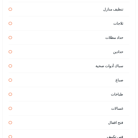
تنظيف منازل
ثلاجات
حداد مظلات
حدادين
سباك أدوات صحية
صباغ
طباخات
غسالات
فتح اقفال
فني تكييف