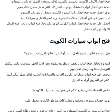
فتح اقفال الابواب الكويت الخشبية والمتينة لذلك نستخدم أفضل الأدوات والمعدات
خدمة فتح أقفال ابواب المنشآت وأبواب الشركات التي تعمل ضمن نظام معين
نوفر أفضل خدمة فتح أقفال باب المنيوم الكويت وتبديل غالون باب المنيوم
لدينا خبرة في فتح أقفال المحلات التجارية دون كسر القفل وبسرعة عالية
احصل على خدمة فتح اقفال ابواب الكويت لنوفر لكم نجار فتح ابواب و نجار فتح اقفال
الابواب وتركيب اقفال
فتح ابواب سيارات الكويت
هل نسيتم مفتاح السيارة داخل الباب أو كسر الفتاح داخل باب السيارة؟
انتبه ولا تحاول فتح الباب بالعنف أو بطريقة ملتوية نحن لدينا الحل المناسب لكم.. يمكنك
التواصل معنا وسنرسل لكم خبير
مختص في فتح ابواب سيارات الكويت العادية والسيارات الحديثة لذلك نصل إليكم أينما
كنتم في الطريق أو امام المنزل
ما هي الخدمات التي نوفرها لكم في فتح ابواب سيارات الكويت؟
نؤمن خدمات متنوعة ومختلفة ونغطي كافة مناطق الكويت ونعمل على:
فتح ابواب سيارات الكويت المقفلة دون كسر زجاج النافذة او خدش طلاء السيارة من