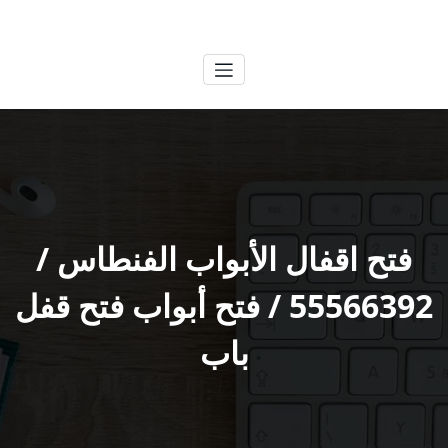
لتجاوز
الكويتية
خدمات وظائف بالكويت
لى
لمحتوى
فتح اقفال الأبواب الفنطاس /
55566392 / فتح أبواب فتح قفل
باب