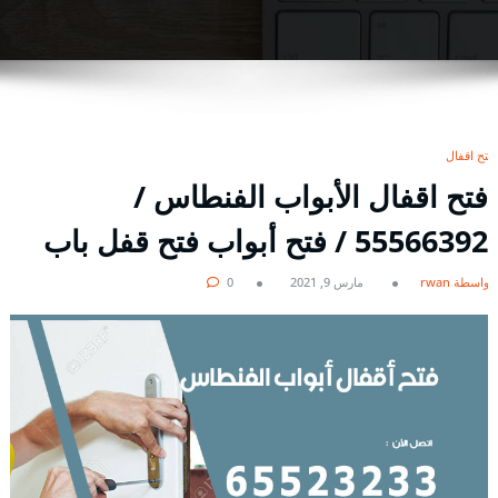
فتح اقفال
فتح اقفال الأبواب الفنطاس /
55566392 / فتح أبواب فتح قفل باب
بواسطة rwan
مارس 9, 2021
0