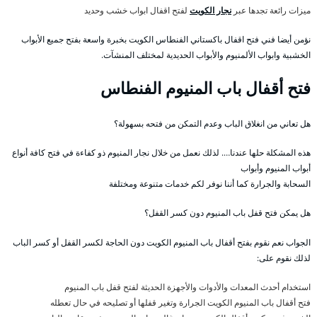
ميزات رائعة تجدها عبر
نجار الكويت
لفتح اقفال ابواب خشب وحديد
نؤمن أيضا فني فتح اقفال باكستاني الفنطاس الكويت بخبرة واسعة بفتح جميع الأبواب
الخشبية وابواب الألمنيوم والأبواب الحديدية لمختلف المنشآت.
فتح أقفال باب المنيوم الفنطاس
هل تعاني من انغلاق الباب وعدم التمكن من فتحه بسهولة؟
هذه المشكلة حلها عندنا…. لذلك نعمل من خلال نجار المنيوم ذو كفاءة في فتح كافة أنواع
أبواب المنيوم وأبواب
السحابة والجرارة كما أننا نوفر لكم خدمات متنوعة ومختلفة
هل يمكن فتح قفل باب المنيوم دون كسر القفل؟
الجواب نعم نقوم بفتح أقفال باب المنيوم الكويت دون الحاجة لكسر القفل أو كسر الباب
لذلك نقوم على:
استخدام أحدث المعدات والأدوات والأجهزة الحديثة لفتح قفل باب المنيوم
فتح أقفال باب المنيوم الكويت الجرارة وتغير قفلها أو تصليحه في حال تعطله