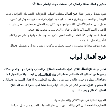
ديكور و عمال صيانة و اصلاح في خدمتكم دوما، تواصلوا معنا الآن .
نقوم بتبديل و تغير اقفال
فتح اقفال
مختلف الابواب، الخزانات، الشبابيك، النوافذ باحدث
الوسائل و المعدات و بطرق لا تسبب اي اذى للابواب او تحدث فيها حدوش او كسور.
نعمل على تصليح الأقفال بكافة انواعها مهما كان نوع العطل مع تنظيف القفل و ازالة
الجير و الصدأ المتراكم داخله و حوله و الذي يسبب صعوبة لدى فتحه.
نعمل على توفير اكفأ العاملين المختصين الذين يعملون بكل مهارة و احتراس و اتقان
لتأمين افضل الخدمات.
نقوم بتوفير معدات متطورة و حديثة لعمليات تركيب و تغير و تبديل و تفصيل الأقفال .
فتح
أقفال أبواب
تعتبر مهمة
فتح اقفال
اغلاق الابواب الخاصة بالمنازل و المباني والغرف والنوافذ والمكاتب
و غيرها من الاماكن المغلقة التي تحتاج الى
فتح اقفال الكويت
ليست بالامر السهل انما
تحتاج الى مهارة و خبرة عالية و تمرس تام بطريقة التعامل مع الأقفال المتنوعة الاشكال و
الاحجام و الانواع، نضمن لكم في شركتنا كوادر فنية شابة لديها قدرة عالية على
فتح
اقفال
الأقفال و يعود ذلك الى:
الخبرة العالية في فتح الاغلاق والتعامل معها.
التجارب الناجحة التي قام بها الفنييون على مدار السنوات العديدة من عمل شركتنا.