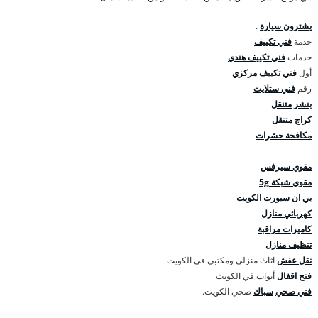
يشترون سيارة
.
خدمة
فني تكييف
خدمات
فني تكييف هندي
أول
فني تكييف مركزي
رقم
فني ستلايت
بنشر متنقل
كراج متنقل
مكافحة حشرات
مقوي سيرفس
مقوي شبكة 5g
بي ان سبورت الكويت
كهربائي منازل
كاميرات مراقبة
تنظيف منازل
نقل عفش
اثاث منزلي ومكتبي في الكويت
فتح اقفال
أبواب في الكويت
فني صحي
سباك
صحي الكويت.