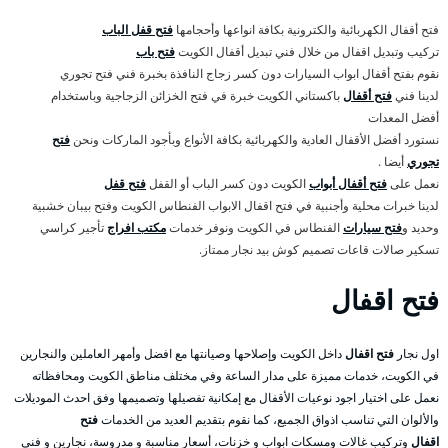
فتح أقفال الكهربائية والكترونية بكافة انواعها وأحجامها
فتح قفل الباب
تركيب وتبديل اقفال من خلال فني تبديل أقفال الكويت
فتح باب
نقوم بفتح أقفال ابواب السيارات دون كسر زجاج النافذة بخبرة فني فتح تجوري
لدينا فني
فتح أقفال
باكستاني الكويت خبرة في فتح الخزائن الزجاجية وباستخدام
أفضل المعدات
نستورد أفضل الأقفال العادية والكهربائية بكافة الأنواع وبأجود الماركات ونحن
فتح
تجوري
أيضا .
نعمل على
فتح أقفال أبواب
الكويت دون كسر الباب أو القفل
فتح قفل
لدينا خبرات محلية وأجنبية في فتح اقفال الابواب الفنطاس الكويت وفتح بيبان خشبية
وحديد و
فتح سيارات
الفنطاس في الكويت ونوفر خدمات
مكتب افراج
تأجير كراسي
تسكير صالات قاعات تصميم كوش بيد نجار ممتاز.
فتح اقفال
اول نجار
فتح اقفال
داخل الكويت وإصلاحها وصيانتها مع افضل وأمهر العاملين والنجارين
في الكويت، خدمات مميزة على مدار الساعة وفي مختلف مناطق الكويت ومحافظاته
نعمل على اختيار اجود نوعيات الأقفال مع إمكانية تفصيلها وتصميمها وفق احدث الموديلات
والألوان التي تناسب اذواق الجميع، كما نقوم بتقديم العديد من الخدمات
فتح
اقفال
وتركيب غالات ومسكات ابواب و خزنات، أسعار مناسبة و مدروسة، نجارين و فني