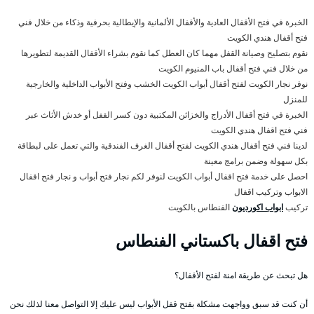
الخبرة في فتح الأقفال العادية والأقفال الألمانية والإيطالية بحرفية وذكاء من خلال فني
فتح أقفال هندي الكويت
نقوم بتصليح وصيانة القفل مهما كان العطل كما نقوم بشراء الأقفال القديمة لتطويرها
من خلال فني فتح أقفال باب المنيوم الكويت
نوفر نجار الكويت لفتح أقفال أبواب الكويت الخشب وفتح الأبواب الداخلية والخارجية
للمنزل
الخبرة في فتح أقفال الأدراج والخزائن المكتبية دون كسر القفل أو خدش الأثاث عبر
فني فتح اقفال هندي الكويت
لدينا فني فتح أقفال هندي الكويت لفتح أقفال الغرف الفندقية والتي تعمل على لبطاقة
بكل سهولة وضمن برامج معينة
احصل على خدمة فتح اقفال أبواب الكويت لنوفر لكم نجار فتح أبواب و نجار فتح اقفال
الابواب وتركيب اقفال
تركيب
ابواب اكورديون
الفنطاس بالكويت
فتح اقفال باكستاني الفنطاس
هل تبحث عن طريقة امنة لفتح الأقفال؟
أن كنت قد سبق وواجهت مشكلة بفتح قفل الأبواب ليس عليك إلا التواصل معنا لذلك نحن