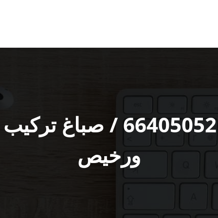
صباغ الظهر رقم / 6405052
ورخيص