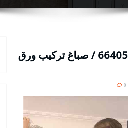
صباغ الظهر رقم / 66405052 / صباغ تركيب ورق
0