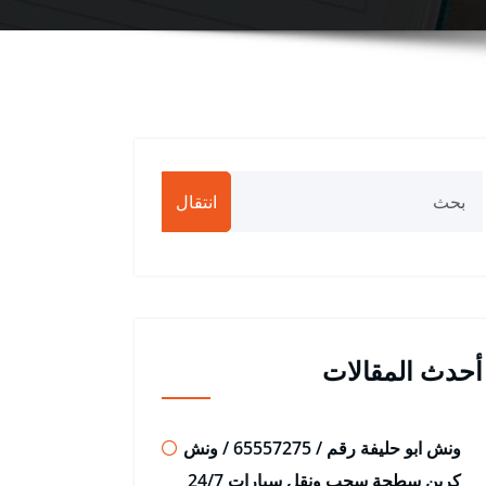
انتقال
أحدث المقالات
ونش ابو حليفة رقم / 65557275 / ونش
كرين سطحة سحب ونقل سيارات 24/7