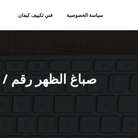
الكويتية
لتجاوز
خدمات وظائف بالكويت
لى
سياسة الخصوصية
فني تكييف كيفان
لمحتوى