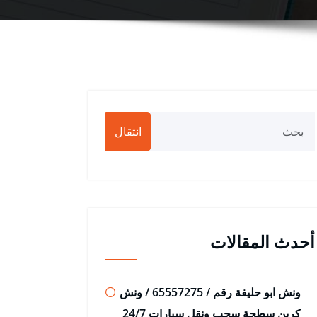
انتقال
أحدث المقالات
ونش ابو حليفة رقم / 65557275 / ونش
كرين سطحة سحب ونقل سيارات 24/7