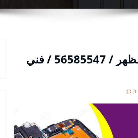
تصليح تلفونات بالبيت الظهر / 56585547 / فني
0