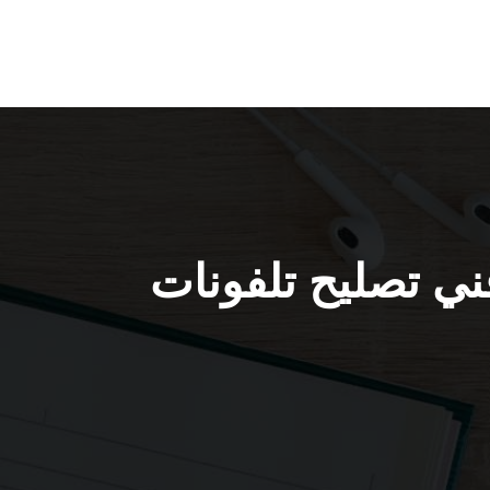
ونات بالبيت الظهر / 56585547 / فني تصليح تلفونات