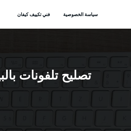
الكويتية
لتجاوز
خدمات وظائف بالكويت
لى
سياسة الخصوصية
فني تكييف كيفان
لمحتوى