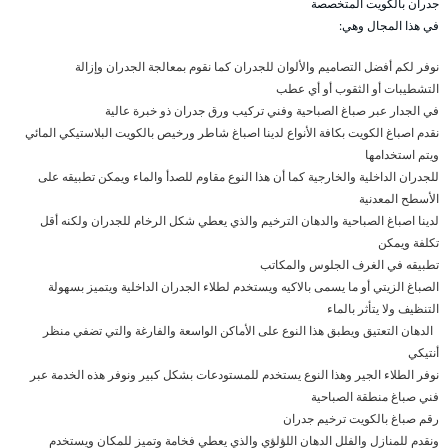
جدران بالكويت المتخصصة
في هذا المجال وهي:
نوفر لكم أفضل التصاميم والألوان للجدران كما نقوم بمعالجة الجدران وإزالة
التشطيبات أو الثقوب أو أي عطب
في الجدار عبر صباغ الصباحية وفني تركيب ورق جدران ذو خبرة عالية
نقدم اصباغ الكويت بكافة الأنواع لدينا اصباغ شاطر ورخيص بالكويت البلاستيكي المائي
ويتم استخدامها
للجدران الداخلية والخارجية كما أن هذا النوع مقاوم للصدأ والماء ويمكن تطبيقه على
الأسطح المعدنية
لدينا اصباغ الصباحية والدهان الترخيم والذي يعطي شكل الرخام للجدران ولكنه أقل
تكلفة ويمكن
تطبيقه في الغرف الجلوس والمكاتب
الصباغ الزيتي أو ما يسمى بالاكيه ويستخدم لطلاء الجدران الداخلية ويتميز بسهولة
التنظيف ولا يتأثر بالماء
الدهان التعتيق ويطبق هذا النوع على الأماكن الواسعة والفارغة والتي تضفي منظر
أنتيكي
نوفر الطلاء الجير وهذا النوع يستخدم للمستودعات بشكل كبير ونوفر هذه الخدمة عبر
فني صباغ منطقة الصباحية
رقم صباغ بالكويت ترخيم جدران
ونقدم للمنازل والفلل الدهان اللؤلؤي والذي يعطي فخامة وتميز للمكان ويستخدم