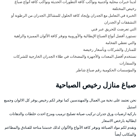
لدينا خبرات محلية وأجنبية ونواكب كافة التطورات الحديثة ونواكب كافة أنواع صباغ
رخيص المختلفة
الخبرة في التعامل مع الجدران وإيجاد كافة الحلول للمشاكل الجدران من الرطوبة أو
التشققات أو الجدران
التي تعرضت للحريق عبر فني
نستورد أفضل أنواع الصباغ الإيطالية والأوروبية ونوفر كافة الألوان المميزة والزاهية
والتي تعطي الفخامة
للمنازل والشركات وبأسعار رخيصة
نستخدم أفضل المعدات والأجهزة والمضخات في طلاء الجدران الخارجية للشركات
والسفارات
والمؤسسات الحكومية رقم صباغ شاطر
صباغ منازل رخيص الصباحية
نحن نعتمد على نخبة من العمال والمهندسين كما نوفر لكم رخيص يوفر كل الالوان وجميع
استيل
باركية ارضيات ورق جدران تركيب صيانة تصليح ترميب ومزج احدث خلطات والدهانات
ايطالية بارخص الاسعار
ونقدم لكم مواد الصباغة ونوفر كافة الأنواع والألوان لذلك خدمتنا متاحة للفنادق والمطاعم
والمكاتب أيضاً