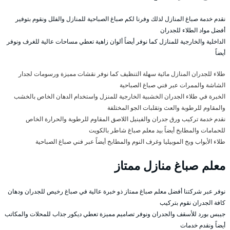
نقدم خدمة صباغ المنازل لذلك وفرنا لكم صباغ الصباحية للمنازل والفلل ونقوم بتوفير
أفضل مواد الطلاء للجدران
الداخلية والخارجية للمنازل كما نوفر أيضاً ألوان زاهية تعطي مساحات عالية للغرف ونوفر
أيضاً
طلاء للجدران المنازل مائية سهلة التنظيف كما نوفر نقشات مميزة ورسومات لجدار
الشاشة والممرات عبر فني صباغ الصباحية
الخبرة في طلاء الجدران الخشبية الخارجية للمنزل واستخدام الدهان الخاص بالخشب
والمقاوم للرطوبة والعث وتقلبات الجو المختلفة
نقدم خدمة تركيب ورق جدران والفينيل اللاصق المقاوم للرطوبة والحرارة الخاص
للحمامات والمطابخ أيضاً بيد معلم صباغ شاطر بالكويت
طلاء الأبواب وبخ الموبيليا وغرف النوم والمطابخ أيضاً عبر فني صباغ الصباحية
معلم صباغ منازل ممتاز
نوفر عبر شركتنا أفضل معلم صباغ ممتاز ذو خبرة عالية في صباغ رخيص للجدران ودهان
كافة الجدران نقوم بتركيب
جيبس بورد للأسقف والجدران ونوفر تصاميم مميزة تعطي ديكور جذاب للمحلات والمكاتب
أيضاً ونقدم خدمات