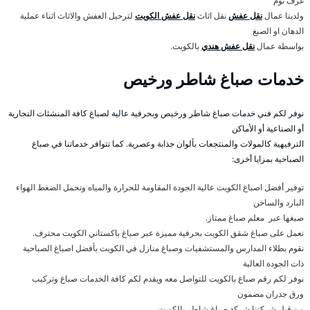
غرف نوم
ولدينا عمال
نقل عفش
نقل اثاث
نقل عفش الكويت
لترحيل العفش والاثاث اثناء عملية
الدهان او الصبغ
بواسطة عمال
نقل عفش هندي
بالكويت.
خدمات صباغ شاطر ورخيص
نوفر لكم فني خدمات صباغ شاطر ورخيص وبحرفية عالية لصباغ كافة المنشئات التجارية
أو الصناعية أو الأماكن
الترفيهية كالمولات والمنتجعات بألوان جذابة وعصرية. كما تتوافر خدماتنا في صباغ
الصباحية بمزايا أخرى:
توفير أفضل اصباغ الكويت عالية الجودة المقاومة للحرارة والمياه وتحمل الضغط الهواء
البارد والساخن
صبغها عبر معلم صباغ ممتاز.
نعمل على صباغ شقق الكويت بحرفية مميزة عبر صباغ باكستاني الكويت محترف.
نقوم بطلاء المدارس والمستشفيات وصباغ منازل في الكويت بأفضل اصباغ الصباحية
ذات الجودة العالية
نوفر لكم رقم صباغ بالكويت للتواصل معه ويقدم لكم كافة الخدمات صباغ وتركيب
ورق جدران مضمون
من قبل شركتنا شركة صباغ شاطر بالكويت.