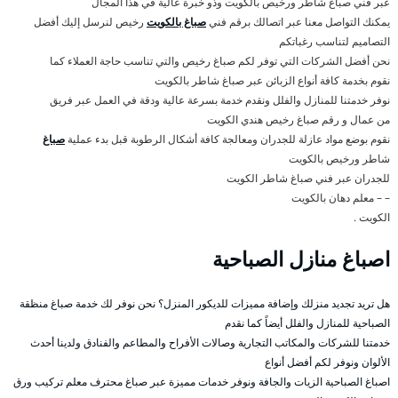
عبر فني صباغ شاطر ورخيص بالكويت وذو خبرة عالية في هذا المجال
يمكنك التواصل معنا عبر اتصالك برقم فني
صباغ بالكويت
رخيص لنرسل إليك أفضل
التصاميم لتناسب رغباتكم
نحن أفضل الشركات التي توفر لكم صباغ رخيص والتي تناسب حاجة العملاء كما
نقوم بخدمة كافة أنواع الزبائن عبر صباغ شاطر بالكويت
نوفر خدمتنا للمنازل والفلل ونقدم خدمة بسرعة عالية ودقة في العمل عبر فريق
من عمال و رقم صباغ رخيص هندي الكويت
نقوم بوضع مواد عازلة للجدران ومعالجة كافة أشكال الرطوبة قبل بدء عملية
صباغ
شاطر ورخيص بالكويت
للجدران عبر فني صباغ شاطر الكويت
– – معلم دهان بالكويت
الكويت .
اصباغ منازل الصباحية
هل تريد تجديد منزلك وإضافة مميزات للديكور المنزل؟ نحن نوفر لك خدمة صباغ منظقة
الصباحية للمنازل والفلل أيضاً كما نقدم
خدمتنا للشركات والمكاتب التجارية وصالات الأفراح والمطاعم والفنادق ولدينا أحدث
الألوان ونوفر لكم أفضل أنواع
اصباغ الصباحية الزيات والجافة ونوفر خدمات مميزة عبر صباغ محترف معلم تركيب ورق