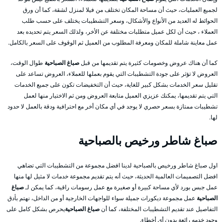
لجميع العمليات، حيث أن مساحة المكان تختلف من فيلا لمنزل لشقة، كما أن ورق
الحوائط له العديد من الأنواع والأشكال، وسعر التشطيبات يختلف على حسب طلب
العملاء ، حيث أن لكل عميل متطلبات مختلفة عن الأخر، ولذلك السعر يتم تحديده بعد
عمل معاينة شاملة للمكان ومعرفة المطلوب من العميل ثم الوقوف على السعر بالكامل.
كما أن هناك عروض وخصومات كثيرة يتم تقديمها من قبل
صباغ الصباحية
طوال الوقت،
العروض لا تؤثر على جودة التشطيبات التي يقوم بعملها للعملاء، العروض تساعد على
تقليل سعر الخدمات بشكل كبير للغاية، حيث أن التخفيضات تكون على جميع الخدمات
التي يتم تقديمها، يمكنك عزيزي العميل متابعة العروض ومن ثم الاختيار منها لعمل
تشطيبات ممتازة بسعر حصري لا يوجد في أي مكان أخر مع احترافية ودقة بالعمل لا حدود
لها.
صباغ شاطر ورخيص بالصباحية
اول صباغ شاطر ورخيص بالصباحية لدينا افضل مجموعة من التشطيبات التي تضاهي
افضل التصميمات العالمية الحديثة، حيث أنه يتم تقديم مجموعة خدمات لا مثيل لها منها
عمل جبس بورد لأي مساحة كبيرة أو صغيرة مع عمل رسومات راقية، كما يمكن لـ
صباغ
الصباحية
عمل مجموعة ديكورات جميلة سواء للواجهات الخارجية أو من الداخل، نهتم بأدق
التفاصيل عند تقديم التشطيبات المختلفة، كما أن
صباغ الصباحية
يحرص بشكل كامل على
وجود خدمه رائعة بدون أي أخطاء.