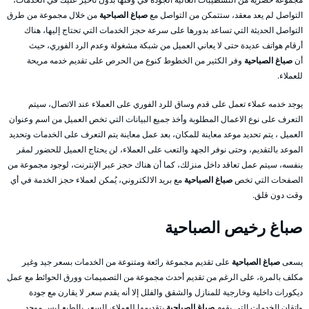
التواصل لم يعد معقد، ستتمكن من التواصل مع
صباغ الصباحية
من خلال مجموعة من طرق
التواصل الحديثة التي تساعد بدورها على سرعة حجز الخدمات التي تحتاج إليها، هناك
أرقام هواتف عديدة حتى لا يعاني العميل من شبكة مشغولة وعدم الرد الفوري، حيث
أن
صباغ الصباحية
وفر الكثير من الخطوط كنوع من الحرص على تقديم خدمه مريحة
للعملاء.
يوجد خدمه عملاء تعمل على قدم وساق للرد الفوري على العملاء عند الاتصال، سيتم
التعرف على نوع الاعمال المطلوبة وأخذ جميع البيانات التي تخص العميل من اسم وعنوان
العميل ، يتم تحديد موعد معاينة للمكان، بعد عمل معاينة يتم التعرف على الخدمات وتحديد
الموعد بالتقديم، وحتى نوفر الجهد والتعب على العملاء، لن يحتاج العميل للحضور لمقر
بنفسه، سيتم عمل تعاقد داخل منزلك، كما أن هناك حجز عبر الإنترنت، لوجود مجموعة من
الصفحات التي تخص
صباغ الصباحية
مع بريد الالكتروني، يُمكن لعملاء حجز الخدمة في أي
وقت دون قلق.
صباغ رخيص الصباحية
يسعى
صباغ الصباحية
على تقديم مجموعة رائعة ومتنوعة من الخدمات بسعر جيد وغير
مكلف بالمرة، على الرغم من تقديم أحدث مجموعة من التصميمات وورق الحوائط مع عمل
ديكورات داخلية وخارجية للمنازل والشقق والفلل إلا أنه يقدم سعر لا يقارن مع جودة
وإتقان الخدمات التي يقوم
صباغ الصباحية
بتقديمها للعملاء، السعر بالطبع ليس موحد