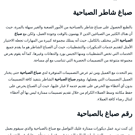
صباغ شاطر الصباحية
بالطبع الحصول على صباغ شاطر بالصباحية من الأمور الصعبة والغير سهلة بالمرة، حيث
أن هناك الكثير من الصباغين الذين لا يهتمون بالوقت وجودة العمل، ولكن مع
صباغ
الصباحية
الأمر مختلف بالكامل، حيث أنه يمتلك مجموعة كبيرة من المهارات تجعله الاختيار
الأمثل لتقديم خدمات الديكورات والتشطيبات، حيث أن الصباغ الشاطر هو ما يقدم جميع
الخدمات التي تخص التشطيبات ومنها الجبس بورد والدهانات وغيرها، كما أنه يقوم بعرض
مجموعة متنوعة من التصميمات الحصرية التي تتناسب مع أي مساحة.
يتم التحدث مع العميل ومن ثم عرض التصميمات المتوفرة لدي
صباغ الصباحية
حتى يختار
العميل التصميمات التي يفضلها، ويقوم
صباغ الصباحية
الشاطر بتنفيذ كافة التصميمات
بدون أي أخطاء مع الحرص على تقديم خدمه لا غبار عليها، حيث أن الصباغ يحرص على
حفظ مكانته وسط العملاء الكرام من خلال تقديم تصميمات ممتازة ليس بها أي أخطاء
لتنال رضاء كافة العملاء.
رقم صباغ بالصباحية
إن كنت تريد عمل ديكورات ممتازة عليك التواصل مع صباغ بالصباحية والذي سيقوم بعمل
مجموعة حصرية من التشطيبات العالية الجودة في وقتها بدون تأخير عليك في الخدمات،