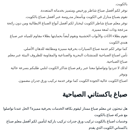
بالكويت.
نوفر لكم أفضل صباغ شاطر ورخيص ومتميز بخدماته المتعددة.
نقوم بصباغ منازل في الكويت وبأسعار مدروسة عبر أفضل صباغ بالكويت.
نوفر معلم صباغ شاطر الكويت ليختار لكم أفضل أنواع الصباغ الايطالية ومن دون رائحة
مزعجة وذات لمعة مميزة.
نقوم بطلاء الأثاث والأبواب الخشبية ونقوم أيضاً بحمايتها بطلاء مقاوم للمياه عبر صباغ
هندي الكويت
كما نوفر لكم خدمة صباغ السيارات بحرفية مميزة ومطابقة للدهان الأصلي.
نأمن اصباغ الصباحية للمنشئات البحرية والصناعية والمقاومة للظروف البيئة عبر معلم
صباغ الصباحية.
لذلك لا تتردوا وتواصلوا معنا عبر رقم صباغ شاكر الكويت لنلبي طلبكم بسرعة عالية
ونوفر
اصباغ الكويت عالية الجودة الكويت كما نوفر خدمة تركيب ورق جدران مضمون.
صباغ باكستاني الصباحية
هل تبحثون عن معلم صباغ ممتاز ليقوم بكافة الخدمات بحرفية مميزة؟ الحل عندنا تواصلوا
مع شركة صباغ بالكويت
وخدمات اصباغ بالكويت تركيب ورق جدرات تركيب باركية لتأمين لكم أفضل معلم صباغ
باكستاني الكويت الذي يقدم