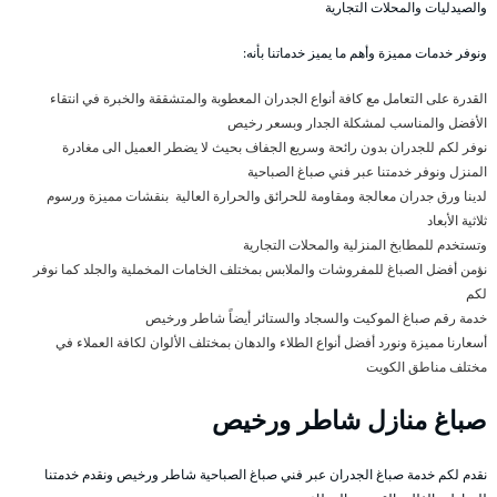
والصيدليات والمحلات التجارية
ونوفر خدمات مميزة وأهم ما يميز خدماتنا بأنه:
القدرة على التعامل مع كافة أنواع الجدران المعطوبة والمتشققة والخبرة في انتقاء
الأفضل والمناسب لمشكلة الجدار وبسعر رخيص
نوفر لكم للجدران بدون رائحة وسريع الجفاف بحيث لا يضطر العميل الى مغادرة
المنزل ونوفر خدمتنا عبر فني صباغ الصباحية
لدينا ورق جدران معالجة ومقاومة للحرائق والحرارة العالية بنقشات مميزة ورسوم
ثلاثية الأبعاد
وتستخدم للمطابخ المنزلية والمحلات التجارية
نؤمن أفضل الصباغ للمفروشات والملابس بمختلف الخامات المخملية والجلد كما نوفر
لكم
خدمة رقم صباغ الموكيت والسجاد والستائر أيضاً شاطر ورخيص
أسعارنا مميزة ونورد أفضل أنواع الطلاء والدهان بمختلف الألوان لكافة العملاء في
مختلف مناطق الكويت
صباغ منازل شاطر ورخيص
نقدم لكم خدمة صباغ الجدران عبر فني صباغ الصباحية شاطر ورخيص ونقدم خدمتنا