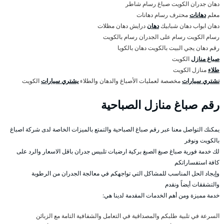
دهان جدران الكويت صباغ رسام شاطر
معلم
دهانات
محترف رسام دهانات
دهان ابواب دهان شبابيك
دهان
درايش دهان مظلات
رسام الكويت رسام على الجدران رسام بالكويت
رقم دهان يجي البيت بالكويت دهان بالكويا
صباغ منازل
الكويت
طلاء
منازل الكويت
نشتري سيارات
مخصصة لعمليات الأصباغ والدهان والطلاء
يشتري سيارات
الكويت
رقم صباغ منازل الصباحية
يمكنك التواصل معنا عبر رقم صباغ الصباحية والتمتع بالميزات الخاصة لدى شركة اصباغ
بالكويت ونوفر
لك خدمة فورية صباغ صبغ الصبغ بركية ارضيات تلبيس جدران باقل الاسعار والرد على
كافة استفساراتكم
وإيجاد الحل المناسب للمشاكل التي تواجهكم في معالجة الجدران من الرطوبة
والتشققات أيضاً ونقدم
خدمة مميزة ومن أهم الخدمات المقدمة لدينا هي:
السرعة في تلبية طلبكم والمصداقية في التعامل والشفافية التامة مع الزبائن