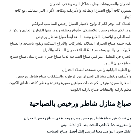
الجدران والمفروشات وحل مشاكل الرطوبة في الجدران
نستورد كافة أنواع الصباغ الإيطالية والأمريكية وبكافة الألوان التي تتماشى مع كافة
أذواق
العملاء كما نوفر لكم كاتولوج لاختيار الصباغ رخيص المناسب لذوقكم
نوفر لكم صباغ رخيص البلاستيكي وبأنواع مختلفة ونوفر منها الكوارتز العادي والكوارتز
المطاطي والبلاستيك اللامع ونصف لمعة أيضاً صباغ شاطر ورخيص
نقدم خدمة صباغ الجدران السلالم للشركات والأبراج السكنية ونقوم باستخدام الصباغ
الايبوكسي والذي يستخدم عادةً للطلاء جدران السلالم والأدراج
الخبرة في التعامل عبر فني صباغ الصباحية لدينا صباغ جدران صباغ بيبان صباع سياج
صباغ جدران السور
مع الطينة اليابانية والتي تستخدم للطلاء الجدران
والأسقف وتغطي مشاكل الجدران من الرطوبة والتشققات صباغ شاطر ورخيص
أسعارنا مميزة ونوفر لكم خدمات صباغين مميزة وعديدة ونغطي كافة مناطق الكويت
معلم باركيه والدهانات صباغ باركيه الكويت ,
صباغ منازل شاطر ورخيص بالصباحية
هل تبحث عن صباغ شاطر ورخيص وسريع وخبرة في صباغ رخيص الجدران
والمفروشات؟ لا داعي للبحث بعد الآن لذلك ليس
عليك سوى التواصل معنا لنرسل إليك أفضل صباغ الصباحية