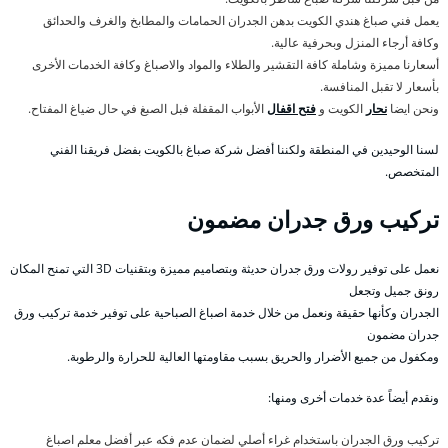
يعمل فني صباغ هندي الكويت بدهن الجدران الحمامات والمطابخ والغرف والحدائق
وكافة أرجاء المنزل وبحرفية عالية.
أسعارنا مميزة وشاملة كافة التقشير والطلاء والمواد والاصباغ وكافة الخدمات الأخرى
بأسعار لا تقبل المنافسة.
ونحن ايضا
نحار
الكويت و
فتح اقفال
الأبواب المقفلة فبل الصبغ في حال ضياغ المفتاح.
لسنا الوحيدين في المنطقة ولكننا أفضل شركة صباغ بالكويت بفضل فريقنا الفني
المتخصص.
تركيب ورق جدران مضمون
نعمل على توفير رولات ورق جدران حديثة وبتصاميم مميزة وبتقنيات 3D التي تمنح المكان
رونق جميل وتجعل
الجدران وكأنها حقيقة ونعمل من خلال خدمة اصباغ الصباحية على توفير خدمة تركيب ورق
جدران مضمون
ومكفول من جميع الأضرار والحريق بسبب مقاومتها العالية للحرارة والرطوبة.
ونقدم أيضاً عدة خدمات أخرى ومنها:
تركيب ورق الجدران باستخدام غراء أصلي لضمان عدم فكه عبر أفضل معلم اصباغ