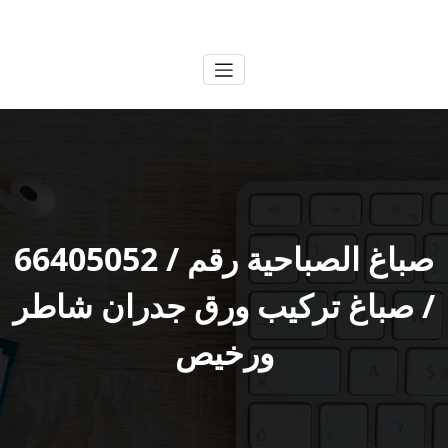
لتجاوز
الكويتية
خدمات وظائف بالكويت
لى
لمحتوى
صباغ الصباحية رقم / 66405052
/ صباغ تركيب ورق جدران شاطر
ورخيص