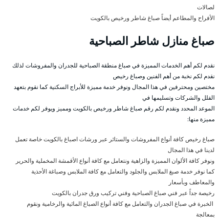
لصالات
الأفراح والمطاعم أيضاً صباغ شاطر ورخيص بالكويت
صباغ منازل شاطر الصباحية
نقدم لكم أهم الخدمات المميزة في صباغ منطقة الصباحية للجدران والمفروشات لذلك
نقدم لكم نخبة من أهم الفنين وصباغ رخيص
مختصين ومحترفين في هذا المجال ونوفر خدمة مميزة للأبراج السكنية كما نقوم بتعهد
الفلل والشركات وتسليمها في
الموعد المحدد ونقدم لكم رقم صباغ شاطر ورخيص بالكويت ومميز ويوفر لكم خدمات
مميزة منها:
صباغ رخيص كافة أنواع المفروشات والستائر عبر ورشات اصباغ بالكويت خاصة تعمل
لدينا في هذا المجال
ونوفر كافة الألوان المميزة والزاهية ونتعامل مع كافة أنواع الأقمشة المخملية والحرير
كما نوفر خدمة صبغ الملابس والجلود والتعامل مع كافة الملابس وصباغة الأحذية
والمعاطف وبأسعار
رخيصة جداً عبر فني صباغ الصباحية وفني تركيب ورق جدران بالكويت
الخبرة في صباغ الجدران والتعامل مع كافة أنواع الصباغ المائية والرخامية ونقوم
بمعالجة