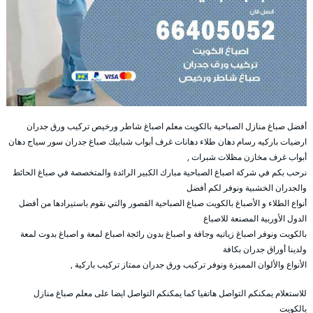
أفضل صباغ منازل الصباحية بالكويت معلم اصباغ شاطر ورخيص تركيب ورق جدران
ارضيات باركيه رسام دهان طلاء دهانات غرف أبواب شبابيك صباغ جدران سور سياج دهان
أبواب غرف مخازن مظلات شبرات ,
نرحب بكم في شركة اصباغ الصباحية مبارك الكبير الرائدة والمتخصصة في صباغ الحائط
والجدران الخشبية ونوفر لكم أفضل
أنواع الطلاء و الأصباغ بالكويت صباغ الصباحية القصور والتي نقوم باستيرادها من أفضل
الدول الأوربية المصنعة للاصباغ
بالكويت ونوفر اصباغ زياتيه وجافة و اصباغ بدون رائجة اصباع لمعة و اصباغ بدوت لمعة
ولدينا أوراق جدران بكافة
الأنواع والألوان المميزة ونوفر تركيب ورق جدران ممتاز تركيب باركية ,
للاستعلام يمكنكم التواصل هاتفيا كما يمكنكم التواصل ايضا على معلم صباغ منازل
بالكويت