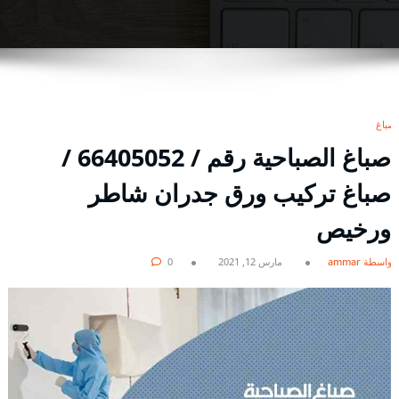
صباغ
صباغ الصباحية رقم / 66405052 /
صباغ تركيب ورق جدران شاطر
ورخيص
بواسطة ammar
مارس 12, 2021
0