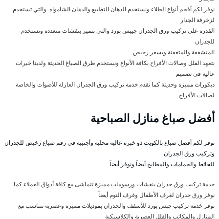
نوفر لكم أفخم أنواع الطلاء ونستخدم الدهان التطبيع والدهان الشامواه والتي تستخدم
لزخرفة الجدار
القدرة على تركيب ورق الجدران جيبس بورد والتي تتميز بنقشات متعددة وتستخدم
للجدران
المتشققة والمتعفنة وبسعر رخيص
نتعهد الفلل وصالات الأفراح بكافة الأنواع ونستخدم طرق الصباغ الحديثة ولدينا خبرات
عالية في تصميم
ديكورات مميزة وحديثة كما نقدم خدمة تركيب ورق الجدران العازلة للأصوات والخاصة
لصالات الأفراح
أفضل صباغ منازل الصباحية
نوفر لكم أفضل صباغ بالكويت ذو خبرة عالية محلية وأجنبية في رقم صباغ رخيص للجدران
وتركيب ورق الجدران
للحائط والحمامات والمطابخ أيضاً ونوفر أيضاً
خدمة تركيب ورق جدران بنقشات ورسومات مميزة تتماشى مع كافة أذواق العملاء كما
نوفر ورق جدران لغرف الأطفال وغرف النوم أيضاً
نوفر خدمة تركيب جبس بورد للأسقف والجدران بموديلات مميزة وعصرية تتناسب مع
المنازل والمكاتب والفلل العصرية والكلاسيكية