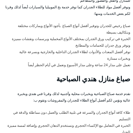
للمنازل والفلل والقصور والمطاعم
ونوفر أفضل مواد للطلاء الجدران كما نوفر خدمة بخ الموبيليا والسيارات أيضاً لذلك وفرنا
لكم بعض الخدمات ومنها:
صباغ رخيص للجدران وتوفير أفضل أنواع الصباغ بأجود الأنواع وبماركات مختلفة
وبتكاليف بسيطة
الخبرة في تركيب ورق الجدران بمختلف الأنواع المخملية وبرسمات ونقشات مميزة
ونوفر ورق جدران للحمامات والمطابخ
نوفر أفضل المعدات والأدوات لطلاء الجدران الداخلية والخارجية وبسرعة عالية
وبخبرات ممتازة
نعمل على مدار 24 ساعة وعلى مدار الأسبوع ونعمل في أيام الحظر أيضاً
صباغ منازل هندي الصباحية
نقدم خدمة صباغ الصباحية وبخبرات محلية وأجنبية لذلك وفرنا فني هندي وبخبرة
عالية ونؤمن لكم أفضل أنواع الطلاء للجدران والمفروشات ونقوم ب:
طلاء كافة أنواع الجدران والسرعة في تلبية الطلب والعمل دون مماطلة والدقة في
التسليم
الخبرة في التعامل مع الإكساء الحجري ونستخدم الدهان الحجري وإضافة لمسة مميزة
للجدار