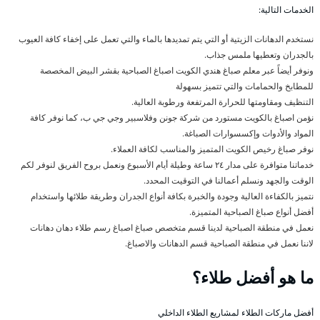
الخدمات التالية:
نستخدم الدهانات الزيتية أو التي يتم تمديدها بالماء والتي تعمل على إخفاء كافة العيوب
بالجدران وتعطيها ملمس جذاب.
ونوفر أيضاً عبر معلم صباغ هندي الكويت اصباغ الصباحية بقشر البيض المخصصة
للمطابخ والحمامات والتي تتميز بسهولة
التنظيف ومقاومتها للحرارة المرتفعة ورطوبة العالية.
نؤمن اصباغ بالكويت مستورد من شركة جونن وفلاسبير وجي جي ب، كما نوفر كافة
المواد والأدوات وإكسسوارات الصباغة.
نوفر صباغ رخيص الكويت المتميز والمناسب لكافة العملاء.
خدماتنا متوافرة على مدار ٢٤ ساعة وطيلة أيام الأسبوع ونعمل بروح الفريق لنوفر لكم
الوقت والجهد ونسلم أعمالنا في التوقيت المحدد.
نتميز بالكفاءة العالية وجودة والخبرة بكافة أنواع الجدران وطريقة طلائها واستخدام
أفضل أنواع صباغ الصباحية المتميزة.
نعمل في منطقة الصباحية لدينا قسم متخصص صباغ اصباغ رسم طلاء دهان دهانات
لاننا نعمل في منطقة الصباحية قسم الدهانات والاصباغ.
ما هو أفضل طلاء؟
أفضل ماركات الطلاء لمشاريع الطلاء الداخلي