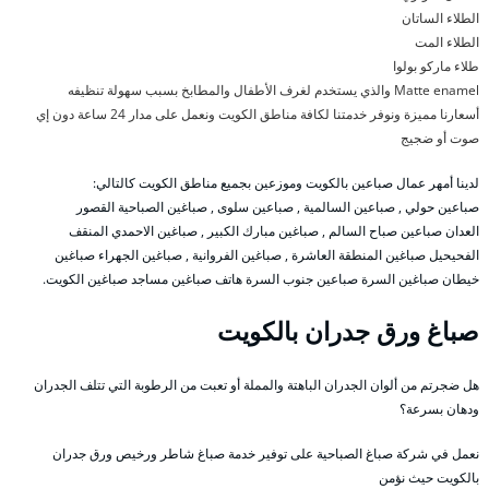
الطلاء الساتان
الطلاء المت
طلاء ماركو بولوا
Matte enamel والذي يستخدم لغرف الأطفال والمطابخ بسبب سهولة تنظيفه
أسعارنا مميزة ونوفر خدمتنا لكافة مناطق الكويت ونعمل على مدار 24 ساعة دون إي
صوت أو ضجيج
لدينا أمهر عمال صباعين بالكويت وموزعين بجميع مناطق الكويت كالتالي:
صباعين حولي , صباعين السالمية , صباعين سلوى , صباغين الصباحية القصور
العدان صباعين صباح السالم , صباغين مبارك الكبير , صباغين الاحمدي المنقف
الفحيحيل صباغين المنطقة العاشرة , صباغين الفروانية , صباغين الجهراء صباغين
خيطان صباغين السرة صباعين جنوب السرة هاتف صباغين مساجد صباغين الكويت.
صباغ ورق جدران بالكويت
هل ضجرتم من ألوان الجدران الباهتة والمملة أو تعبت من الرطوبة التي تتلف الجدران
ودهان بسرعة؟
نعمل في شركة صباغ الصباحية على توفير خدمة صباغ شاطر ورخيص ورق جدران
بالكويت حيث نؤمن