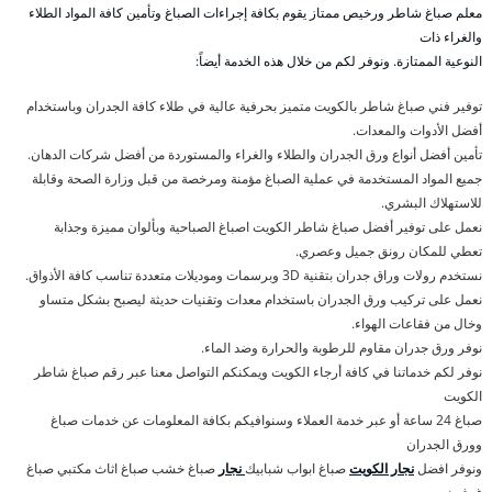
معلم صباغ شاطر ورخيص ممتاز يقوم بكافة إجراءات الصباغ وتأمين كافة المواد الطلاء
والغراء ذات
النوعية الممتازة. ونوفر لكم من خلال هذه الخدمة أيضاً:
توفير فني صباغ شاطر بالكويت متميز بحرفية عالية في طلاء كافة الجدران وباستخدام
أفضل الأدوات والمعدات.
تأمين أفضل أنواع ورق الجدران والطلاء والغراء والمستوردة من أفضل شركات الدهان.
جميع المواد المستخدمة في عملية الصباغ مؤمنة ومرخصة من قبل وزارة الصحة وقابلة
للاستهلاك البشري.
نعمل على توفير أفضل صباغ شاطر الكويت اصباغ الصباحية وبألوان مميزة وجذابة
تعطي للمكان رونق جميل وعصري.
نستخدم رولات وراق جدران بتقنية 3D وبرسمات وموديلات متعددة تناسب كافة الأذواق.
نعمل على تركيب ورق الجدران باستخدام معدات وتقنيات حديثة ليصبح بشكل متساو
وخال من فقاعات الهواء.
نوفر ورق جدران مقاوم للرطوبة والحرارة وضد الماء.
نوفر لكم خدماتنا في كافة أرجاء الكويت ويمكنكم التواصل معنا عبر رقم صباغ شاطر
الكويت
صباغ 24 ساعة أو عبر خدمة العملاء وسنوافيكم بكافة المعلومات عن خدمات صباغ
وورق الجدران
ونوفر افضل
نجار الكويت
صباغ ابواب شبابيك
نجار
صباغ خشب صباغ اثاث مكتبي صباغ