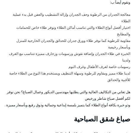
ونقوم أيضاً ب:
معالجة الجدران من الرطوبة وحف الجدران وإزالة التشطيب والعفن قبل بدء عملية
الطلاء
اختيار أفضل أنواع الطلاء والتي تناسب أماكن الطلاء ونوفر طلاء خاص للحمامات
والمطابخ
مقاومة للرطوبة كما نوفر طلاء وورق جدران للحدائق والجدران الخارجية للمنزل
وبأسعار رخيصة
الخبرة في طلاء الجدران وإضافة نقوش ورسومات وزخارف مميزة تتناسب مع الغرف
ولدينا
رسومات خاصة لغرف الأطفال وغرف النوم
لدينا طلاء مميز ومقاوم للرطوبة وسهلة التنظيف ويستخدم هذا النوع من الطلاء خاصة
للأقبية والحدائق
هل تعاني من التكاليف العالية والتي يطلبها مهندسين الديكور وعمال الصباغ؟ نحن نوفر
لكم أفضل صباغ شاطر ورخيص
وذو خبرة بكافة أنواع الطلاء كما يتميز بلمسة إبداعية وجمالية وذوق رفيع وبأسعار مميزة .
صباغ شقق الصباحية