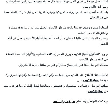
لذلك نعمل من خلال فريق كامل من فنين وعمال صباغة ومهندسين ديكور أصحاب خبرة
ومهارات عالية ونقوم
باستخدام أفضل المعدات والرولات الأمريكية ونوفرها لفريقنا من قبل شركتنا المتخصصة
في هذا المجال
أسعارنا مميزة ونقدم خدمتنا لكافة مناطق الكويت ونعمل بسرعة عالية ودقة ممتازة
ونمتاز بالدقة في التسليم
واحترام المواعيد نلبي طلباتكم على مدار 24 ساعة وطيلة أيام الأسبوع ونعمل في أيام
الحظر
ونورد كافة أنواع اصباغ الكويت وورق للجدران بكافة التصاميم والألوان المتعددة للعملاء
في كافة مناطق الكويت
يمكنك التواصل معنا عبر رقم صباغ ممتاز أو عبر مراسلتنا بالبريد الالكتروني
لذلك يمكنك الاطلاع على المزيد من التصاميم وألوان اصباغ الصباحية وأنواعها عبر زيارة
موقعنا
اصباغ الكويت
على
مواقع التواصل الاجتماعي الفيسبوك والإنستقرام ومتابعتنا ليصل إليك كل ما هو جديد لدينا
من
صباغ الكويت
.
ويمكنكم التواصل ايضا على
صباغ منازل النعيم