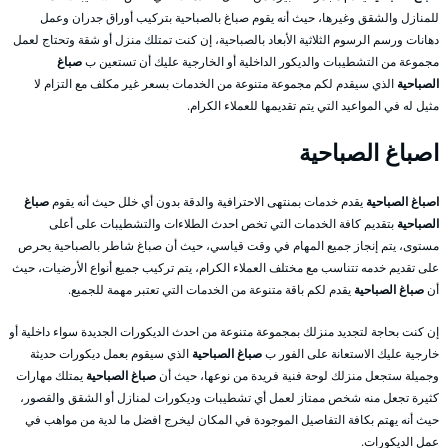
للمنازل والشقق وغيرها، حيث أنه يقوم صباغ بالصباحية بتركيب أوراق جدران وعمل
دهانات ورسم الرسوم الثلاثية الأبعاد بالصباحية، إن كنت تمتلك منزل أو شقة وتحتاج لعمل
مجموعة من التشطيبات والديكور الداخلية أو الخارجية عليك أن تستعين ب
صباغ
الصباحية
الذي سيقدم لكم مجموعة متنوعة من الخدمات بسعر غير مكلف مع التزام لا
مثيل له في المواعيد التي يتم تقديمها للعملاء الكرام.
اصباغ الصباحية
اصباغ الصباحية
يقدم خدمات بمنتهى الاحترافية والدقة بدون أي خلل حيث أنه يقوم
صباغ
الصباحية
بتقديم كافة الخدمات التي تخص احدث الطلاءات والتشطيبات على أعلى
مستوى، يتم إنجاز جميع المهام في وقت قياسي، حيث أن صباغ شاطر بالصباحية يحرص
على تقديم خدمه تتناسب مع مختلف العملاء الكرام، يتم تركيب جميع أنواع الأرضيات، حيث
أن
صباغ الصباحية
يقدم لكم باقة متنوعة من الخدمات التي تعتبر مهمة للجميع.
إن كنت بحاجة لتجديد منزلك بمجموعة متنوعة من احدث الديكورات الجديدة سواء داخلية أو
خارجية عليك الاستعانة على الفور ب
صباغ الصباحية
الذي سيقوم بعمل ديكورات حديثة
وجميلة ستجعل منزلك لوحة فنية فريدة من نوعها، حيث أن
صباغ الصباحية
يمتلك مهارات
كثيرة تجعل منه شخص ممتاز لعمل أي تشطيبات وديكورات لمنازل أو الشقق والقصور،
حيث أنه يهتم بكافة التفاصيل الموجودة في المكان ليخرج افضل ما لدية من مواهب في
عمل الديكورات.