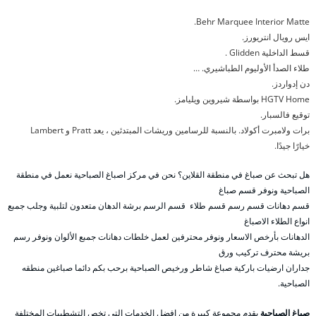
Behr Marquee Interior Matte.
ايس رويال انتريورز.
قسط الداخلية Glidden .
طلاء الصدأ الأوليوم الطباشيري. …
دن إدواردز.
HGTV Home بواسطة شيروين ويليامز.
توقيع فالسبار.
برات ولامبرت أكولاد. بالنسبة للرسامين وريشات المبتدئين ، يعد Pratt و Lambert
خيارًا جيدًا.
هل تبحث عن صباغ في منطقة القلاين؟ نحن في مركز اصباغ الصباحية نعمل في منطقة
الصباحية ونوفر قسم صباغ
قسم دهانات قسم رسم قسم طلاء قسم الرسم برشة الدهان متعدون لتلبية وجلب جمبع
انواع الطلاء الاصباغ
الدهانات بأرخص الاسعار ونوفر محترفين لعمل خلطات دهانات جمبع الألوان ونوفر رسم
بريشة محترف تركيب ورق
جداران ارضيات باركية صباغ شاطر ورخيص الصباحية برحب بكم دائما صباغين منطقه
الصباحية.
صباغ الصباحية
يقدم مجموعة كبيرة من افضل الخدمات التي تخص التشطيبات المختلفة