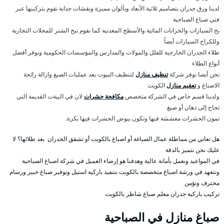
لدينا ورق جدران بتصاميم ثلاثية الأبعاد وبألوان مميزة ونقشات جذابة نقوم بتركيبها عبر
فني صباغ الصباحية
بخ السيارات والخزانات المائية والأسطح المعدنية كما نقوم ببخ الشتر للمحلات التجارية
وللكراج السيارات أيضاً
طلاء الجدران الخارجية للفلل والمولات والمدارس والمؤسسات الحكومية ونوفر أفضل
أنواع الطلاء
نحن أيضا نوفر شركة
تنظيف منازل
لتنظيف البيوت بعد عمليات الصبغ وازالة رائحة
الاصباغ و
تعقيم منازل
الكويت
ولدبنا قسم خاص في الشركة متخصص
مكافحة حشرات
لان في البيةت القديمة التي
تحاح إلى دهان أو صبغ
تمون الحشرات معششة فيها وتكون بيوض الحشرات فيها بكرة.
هل تعاني من مماطلة عمال الصباغة أو اصباغ بالكويت أو تشقق الجدران بعد طلائها؟ لا
عليك نحن نتميز بالدقة
في المواعيد ونعمل بأمانة عالية وهدفنا هو إرضاء العميل في شركة اصباغ الصباحية
ونتعهد في ورشة اصباغ متخصصة بالكويت بتنفيذ باركية استيل وتوفير صباغ خبير ورسام
محترف ونؤمن
تركيب باركية جدران معلم صباغ شاطر بالكويت
صباغ منازل في الصباحية