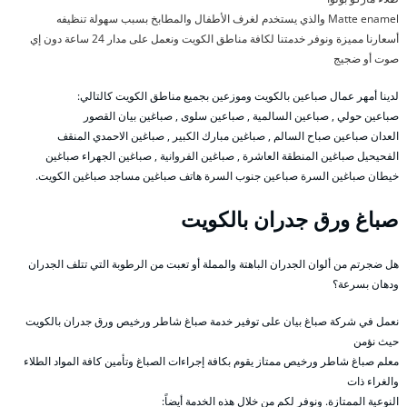
Matte enamel والذي يستخدم لغرف الأطفال والمطابخ بسبب سهولة تنظيفه
أسعارنا مميزة ونوفر خدمتنا لكافة مناطق الكويت ونعمل على مدار 24 ساعة دون إي
صوت أو ضجيج
لدينا أمهر عمال صباعين بالكويت وموزعين بجميع مناطق الكويت كالتالي:
صباعين حولي , صباعين السالمية , صباعين سلوى , صباغين بيان القصور
العدان صباعين صباح السالم , صباغين مبارك الكبير , صباغين الاحمدي المنقف
الفحيحيل صباغين المنطقة العاشرة , صباغين الفروانية , صباغين الجهراء صباغين
خيطان صباغين السرة صباعين جنوب السرة هاتف صباغين مساجد صباغين الكويت.
صباغ ورق جدران بالكويت
هل ضجرتم من ألوان الجدران الباهتة والمملة أو تعبت من الرطوبة التي تتلف الجدران
ودهان بسرعة؟
نعمل في شركة صباغ بيان على توفير خدمة صباغ شاطر ورخيص ورق جدران بالكويت
حيث نؤمن
معلم صباغ شاطر ورخيص ممتاز يقوم بكافة إجراءات الصباغ وتأمين كافة المواد الطلاء
والغراء ذات
النوعية الممتازة. ونوفر لكم من خلال هذه الخدمة أيضاً: