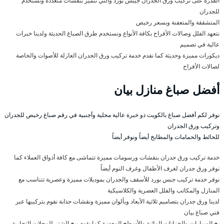
القدرة على تركيب ورق الجدران جيبس بورد والتي تتميز بنقشات متعددة وتستخدم
للجدران
المتشققة والمتعفنة وبسعر رخيص
نتعهد الفلل وصالات الأفراح بكافة الأنواع ونستخدم طرق الصباغ الحديثة ولدينا خبرات
عالية في تصميم
ديكورات مميزة وحديثة كما نقدم خدمة تركيب ورق الجدران العازلة للأصوات والخاصة
لصالات الأفراح
أفضل صباغ منازل بيان
نوفر لكم أفضل صباغ بالكويت ذو خبرة عالية محلية وأجنبية في رقم صباغ رخيص للجدران
وتركيب ورق الجدران
للحائط والحمامات والمطابخ أيضاً ونوفر أيضاً
خدمة تركيب ورق جدران بنقشات ورسومات مميزة تتماشى مع كافة أذواق العملاء كما
نوفر ورق جدران لغرف الأطفال وغرف النوم أيضاً
نوفر خدمة تركيب جبس بورد للأسقف والجدران بموديلات مميزة وعصرية تتناسب مع
المنازل والمكاتب والفلل العصرية والكلاسيكية
لدينا ورق جدران بتصاميم ثلاثية الأبعاد وبألوان مميزة ونقشات جذابة نقوم بتركيبها عبر
فني صباغ بيان
بخ السيارات والخزانات المائية والأسطح المعدنية كما نقوم ببخ الشتر للمحلات التجارية