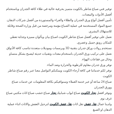
توفير فني صباغ شاطر بالكويت متميز بحرفية عالية في طلاء كافة الجدران وباستخدام
أفضل الأدوات والمعدات.
تأمين أفضل أنواع ورق الجدران والطلاء والغراء والمستوردة من أفضل شركات الدهان.
جميع المواد المستخدمة في عملية الصباغ مؤمنة ومرخصة من قبل وزارة الصحة وقابلة
للاستهلاك البشري.
نعمل على توفير أفضل صباغ شاطر الكويت اصباغ بيان وبألوان مميزة وجذابة تعطي
للمكان رونق جميل وعصري.
نستخدم رولات وراق جدران بتقنية 3D وبرسمات وموديلات متعددة تناسب كافة الأذواق.
نعمل على تركيب ورق الجدران باستخدام معدات وتقنيات حديثة ليصبح بشكل متساو
وخال من فقاعات الهواء.
نوفر ورق جدران مقاوم للرطوبة والحرارة وضد الماء.
نوفر لكم خدماتنا في كافة أرجاء الكويت ويمكنكم التواصل معنا عبر رقم صباغ شاطر
الكويت
صباغ 24 ساعة أو عبر خدمة العملاء وسنوافيكم بكافة المعلومات عن خدمات صباغ
وورق الجدران
ونوفر افضل
نجار الكويت
صباغ ابواب شبابيك
نجار
صباغ خشب صباغ اثاث مكتبي صباغ
غرف نوم
ولدينا عمال
نقل عفش
نقل اثاث
نقل عفش الكويت
لترحيل العفش والاثاث اثناء عملية
الدهان او الصبغ