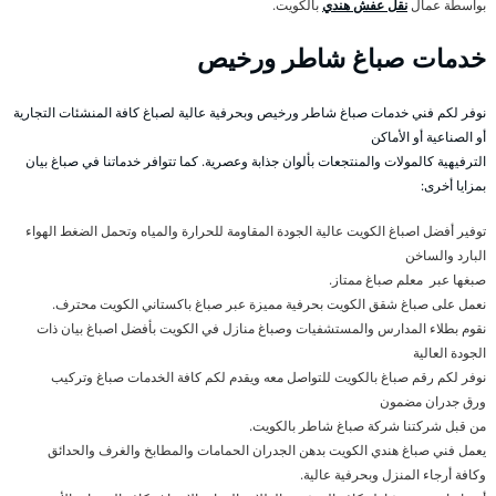
بواسطة عمال
نقل عفش هندي
بالكويت.
خدمات صباغ شاطر ورخيص
نوفر لكم فني خدمات صباغ شاطر ورخيص وبحرفية عالية لصباغ كافة المنشئات التجارية
أو الصناعية أو الأماكن
الترفيهية كالمولات والمنتجعات بألوان جذابة وعصرية. كما تتوافر خدماتنا في صباغ بيان
بمزايا أخرى:
توفير أفضل اصباغ الكويت عالية الجودة المقاومة للحرارة والمياه وتحمل الضغط الهواء
البارد والساخن
صبغها عبر معلم صباغ ممتاز.
نعمل على صباغ شقق الكويت بحرفية مميزة عبر صباغ باكستاني الكويت محترف.
نقوم بطلاء المدارس والمستشفيات وصباغ منازل في الكويت بأفضل اصباغ بيان ذات
الجودة العالية
نوفر لكم رقم صباغ بالكويت للتواصل معه ويقدم لكم كافة الخدمات صباغ وتركيب
ورق جدران مضمون
من قبل شركتنا شركة صباغ شاطر بالكويت.
يعمل فني صباغ هندي الكويت بدهن الجدران الحمامات والمطابخ والغرف والحدائق
وكافة أرجاء المنزل وبحرفية عالية.