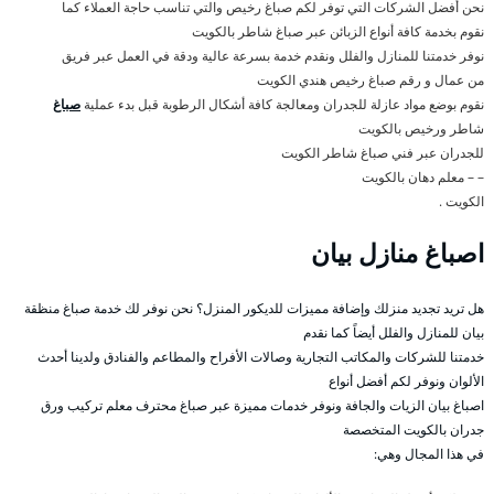
نحن أفضل الشركات التي توفر لكم صباغ رخيص والتي تناسب حاجة العملاء كما
نقوم بخدمة كافة أنواع الزبائن عبر صباغ شاطر بالكويت
نوفر خدمتنا للمنازل والفلل ونقدم خدمة بسرعة عالية ودقة في العمل عبر فريق
من عمال و رقم صباغ رخيص هندي الكويت
نقوم بوضع مواد عازلة للجدران ومعالجة كافة أشكال الرطوبة قبل بدء عملية
صباغ
شاطر ورخيص بالكويت
للجدران عبر فني صباغ شاطر الكويت
– – معلم دهان بالكويت
الكويت .
اصباغ منازل بيان
هل تريد تجديد منزلك وإضافة مميزات للديكور المنزل؟ نحن نوفر لك خدمة صباغ منظقة
بيان للمنازل والفلل أيضاً كما نقدم
خدمتنا للشركات والمكاتب التجارية وصالات الأفراح والمطاعم والفنادق ولدينا أحدث
الألوان ونوفر لكم أفضل أنواع
اصباغ بيان الزيات والجافة ونوفر خدمات مميزة عبر صباغ محترف معلم تركيب ورق
جدران بالكويت المتخصصة
في هذا المجال وهي: