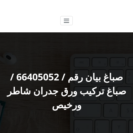
لتجاوز
الكويتية
خدمات وظائف بالكويت
لى
لمحتوى
صباغ بيان رقم / 66405052 /
صباغ تركيب ورق جدران شاطر
ورخيص