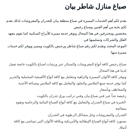
صباغ منازل شاطر بيان
نقدم لكم أهم الخدمات المميزة في صباغ منطقة بيان للجدران والمفروشات لذلك نقدم
لكم نخبة من أهم الفنين وصباغ رخيص
مختصين ومحترفين في هذا المجال ونوفر خدمة مميزة للأبراج السكنية كما نقوم بتعهد
الفلل والشركات وتسليمها في
الموعد المحدد ونقدم لكم رقم صباغ شاطر ورخيص بالكويت ومميز ويوفر لكم خدمات
مميزة منها:
صباغ رخيص كافة أنواع المفروشات والستائر عبر ورشات اصباغ بالكويت خاصة تعمل
لدينا في هذا المجال
ونوفر كافة الألوان المميزة والزاهية ونتعامل مع كافة أنواع الأقمشة المخملية والحرير
كما نوفر خدمة صبغ الملابس والجلود والتعامل مع كافة الملابس وصباغة الأحذية
والمعاطف وبأسعار
رخيصة جداً عبر فني صباغ بيان وفني تركيب ورق جدران بالكويت
الخبرة في صباغ الجدران والتعامل مع كافة أنواع الصباغ المائية والرخامية ونقوم
بمعالجة
الجدران والمفروشات وحل مشاكل الرطوبة في الجدران
نستورد كافة أنواع الصباغ الإيطالية والأمريكية وبكافة الألوان التي تتماشى مع كافة
أذواق