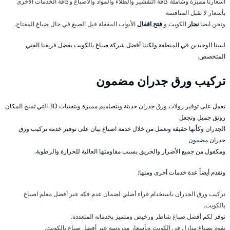
أسعارنا مميزة وشاملة كافة التقشير والطلاء والمواد والاصباغ وكافة الخدمات الأخرى
بأسعار لا تقبل المنافسة.
ونحن ايضا
نحار
الكويت و
فتح اقفال
الأبواب المقفلة فبل الصبغ في حال ضياغ المفتاح.
لسنا الوحيدين في المنطقة ولكننا أفضل شركة صباغ بالكويت بفضل فريقنا الفني
المتخصص.
تركيب ورق جدران مضمون
نعمل على توفير رولات ورق جدران حديثة وبتصاميم مميزة وبتقنيات 3D التي تمنح المكان
رونق جميل وتجعل
الجدران وكأنها حقيقة ونعمل من خلال خدمة اصباغ بيان على توفير خدمة تركيب ورق
جدران مضمون
ومكفول من جميع الأضرار والحريق بسبب مقاومتها العالية للحرارة والرطوبة.
ونقدم أيضاً عدة خدمات أخرى ومنها:
تركيب ورق الجدران باستخدام غراء أصلي لضمان عدم فكه عبر أفضل معلم اصباغ
بالكويت.
نوفر لكم أفضل صباغ شاطر ورخيص ومتميز بخدماته المتعددة.
نقوم بصباغ منازل في الكويت وبأسعار مدروسة عبر أفضل صباغ بالكويت.