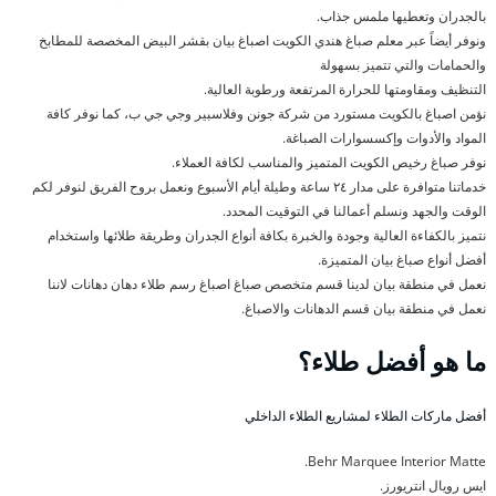
بالجدران وتعطيها ملمس جذاب.
ونوفر أيضاً عبر معلم صباغ هندي الكويت اصباغ بيان بقشر البيض المخصصة للمطابخ
والحمامات والتي تتميز بسهولة
التنظيف ومقاومتها للحرارة المرتفعة ورطوبة العالية.
نؤمن اصباغ بالكويت مستورد من شركة جونن وفلاسبير وجي جي ب، كما نوفر كافة
المواد والأدوات وإكسسوارات الصباغة.
نوفر صباغ رخيص الكويت المتميز والمناسب لكافة العملاء.
خدماتنا متوافرة على مدار ٢٤ ساعة وطيلة أيام الأسبوع ونعمل بروح الفريق لنوفر لكم
الوقت والجهد ونسلم أعمالنا في التوقيت المحدد.
نتميز بالكفاءة العالية وجودة والخبرة بكافة أنواع الجدران وطريقة طلائها واستخدام
أفضل أنواع صباغ بيان المتميزة.
نعمل في منطقة بيان لدينا قسم متخصص صباغ اصباغ رسم طلاء دهان دهانات لاننا
نعمل في منطقة بيان قسم الدهانات والاصباغ.
ما هو أفضل طلاء؟
أفضل ماركات الطلاء لمشاريع الطلاء الداخلي
Behr Marquee Interior Matte.
ايس رويال انتريورز.