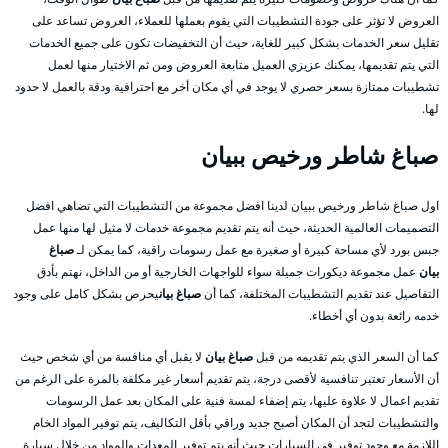
العروض لا تؤثر على جودة التشطيبات التي يقوم بعملها للعملاء، العروض تساعد على
تقليل سعر الخدمات بشكل كبير للغاية، حيث أن التخفيضات تكون على جميع الخدمات
التي يتم تقديمها، يمكنك عزيزي العميل متابعة العروض ومن ثم الاختيار منها لعمل
تشطيبات ممتازة بسعر حصري لا يوجد في أي مكان أخر مع احترافية ودقة بالعمل لا حدود
لها.
صباغ شاطر ورخيص ببيان
اول صباغ شاطر ورخيص ببيان لدينا افضل مجموعة من التشطيبات التي تضاهي افضل
التصميمات العالمية الحديثة، حيث أنه يتم تقديم مجموعة خدمات لا مثيل لها منها عمل
جبس بورد لأي مساحة كبيرة أو صغيرة مع عمل رسومات راقية، كما يمكن لـ
صباغ
بيان
عمل مجموعة ديكورات جميلة سواء للواجهات الخارجية أو من الداخل، نهتم بأدق
التفاصيل عند تقديم التشطيبات المختلفة، كما أن
صباغ بيان
يحرص بشكل كامل على وجود
خدمه رائعة بدون أي أخطاء.
كما أن السعر الذي يتم تقديمه من قبل
صباغ بيان
لا يقبل أي منافسة من أي شخص حيث
أن الأسعار تعتبر تنافسية لأقصى درجة، يتم تقديم أسعار غير مكلفة بالمرة على الرغم من
تقديم اعمال لا علاوة عليها، يتم إضفاء لمسة فنية على المكان بعد عمل الرسومات
والتشطيبات لتجد أن المكان أصبح جديد وراقي بأقل التكاليف، يتم توفير المواد الخام
اللازمة مع وجود توفير في السيارات حيث أنه يتم توفير المعدات والمواد من خلال سيارة