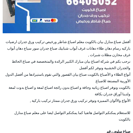
أفضل صباغ منازل بيان بالكويت معلم اصباغ شاطر ورخيص تركيب ورق جدران ارضيات
باركيه رسام دهان طلاء دهانات غرف أبواب شبابيك صباغ جدران سور سياج دهان أبواب
غرف مخازن مظلات شبرات ,
نرحب بكم في شركة اصباغ بيان مبارك الكبير الرائدة والمتخصصة في صباغ الحائط
والجدران الخشبية ونوفر لكم أفضل
أنواع الطلاء و الأصباغ بالكويت صباغ بيان القصور والتي نقوم باستيرادها من أفضل الدول
الأوربية المصنعة للاصباغ
بالكويت ونوفر اصباغ زياتيه وجافة و اصباغ بدون رائجة اصباع لمعة و اصباغ بدوت لمعة
ولدينا أوراق جدران بكافة
الأنواع والألوان المميزة ونوفر تركيب ورق جدران ممتاز تركيب باركية ,
للاستعلام يمكنكم التواصل هاتفيا كما يمكنكم التواصل ايضا على معلم صباغ منازل
بالكويت
صباغ سلوى رقم