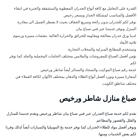
القدرة على التعامل مع كافة أنواع الجدران المعطوبة والمتشققة والخبرة في انتقاء
الأفضل والمناسب لمشكلة الجدار وبسعر رخيص
نوفر لكم للجدران بدون رائحة وسريع الجفاف بحيث لا يضطر العميل الى مغادرة
المنزل ونوفر خدمتنا عبر فني صباغ بيان
لدينا ورق جدران معالجة ومقاومة للحرائق والحرارة العالية بنقشات مميزة ورسوم
ثلاثية الأبعاد
وتستخدم للمطابخ المنزلية والمحلات التجارية
نؤمن أفضل الصباغ للمفروشات والملابس بمختلف الخامات المخملية والجلد كما نوفر
لكم
خدمة رقم صباغ الموكيت والسجاد والستائر أيضاً شاطر ورخيص
أسعارنا مميزة ونورد أفضل أنواع الطلاء والدهان بمختلف الألوان لكافة العملاء في
مختلف مناطق الكويت
صباغ منازل شاطر ورخيص
نقدم لكم خدمة صباغ الجدران عبر فني صباغ بيان شاطر ورخيص ونقدم خدمتنا للمنازل
والفلل والقصور والمطاعم
ونوفر أفضل مواد للطلاء الجدران كما نوفر خدمة بخ الموبيليا والسيارات أيضاً لذلك وفرنا
لكم بعض الخدمات ومنها: