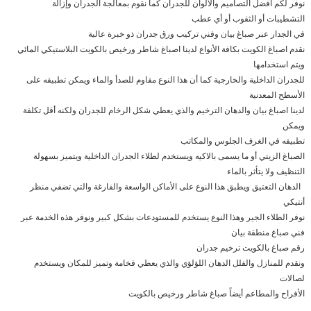
نوفر لكم أفضل التصاميم والألوان للجدران كما نقوم بمعالجة الجدران وإزالة
التشطيبات أو الثقوب أو أي عطب
في الجدار عبر صباغ بيان وفني تركيب ورق جدران ذو خبرة عالية
نقدم اصباغ الكويت بكافة الأنواع لدينا اصباغ شاطر ورخيص بالكويت البلاستيكي المائي
ويتم استخدامها
للجدران الداخلية والخارجية كما أن هذا النوع مقاوم للصدأ والماء ويمكن تطبيقه على
الأسطح المعدنية
لدينا اصباغ بيان والدهان الترخيم والذي يعطي شكل الرخام للجدران ولكنه أقل تكلفة
ويمكن
تطبيقه في الغرف الجلوس والمكاتب
الصباغ الزيتي أو ما يسمى بالاكيه ويستخدم لطلاء الجدران الداخلية ويتميز بسهولة
التنظيف ولا يتأثر بالماء
الدهان التعتيق ويطبق هذا النوع على الأماكن الواسعة والفارغة والتي تضفي منظر
أنتيكي
نوفر الطلاء الجير وهذا النوع يستخدم للمستودعات بشكل كبير ونوفر هذه الخدمة عبر
فني صباغ منطقة بيان
رقم صباغ بالكويت ترخيم جدران
ونقدم للمنازل والفلل الدهان اللؤلؤي والذي يعطي فخامة وتميز للمكان ويستخدم
لصالات
الأفراح والمطاعم أيضاً صباغ شاطر ورخيص بالكويت