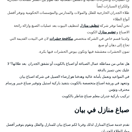
وللكراج السيارات أيضاً
طلاء الجدران الخارجية للفلل والمولات والمدارس والمؤسسات الحكومية ونوفر أفضل
أنواع الطلاء
نحن أيضا نوفر شركة
تنظيف منازل
لتنظيف البيوت بعد عمليات الصبغ وازالة رائحة
الاصباغ و
تعقيم منازل
الكويت
ولدبنا قسم خاص في الشركة متخصص
مكافحة حشرات
لان في البيةت القديمة التي
تحاح إلى دهان أو صبغ
تمون الحشرات معششة فيها وتكون بيوض الحشرات فيها بكرة.
هل تعاني من مماطلة عمال الصباغة أو اصباغ بالكويت أو تشقق الجدران بعد طلائها؟ لا
عليك نحن نتميز بالدقة
في المواعيد ونعمل بأمانة عالية وهدفنا هو إرضاء العميل في شركة اصباغ بيان
ونتعهد في ورشة اصباغ متخصصة بالكويت بتنفيذ باركية استيل وتوفير صباغ خبير ورسام
محترف ونؤمن
تركيب باركية جدران معلم صباغ شاطر بالكويت
صباغ منازل في بيان
نقدم خدمة صباغ المنازل لذلك وفرنا لكم صباغ بيان للمنازل والفلل ونقوم بتوفير أفضل
مواد الطلاء للجدران