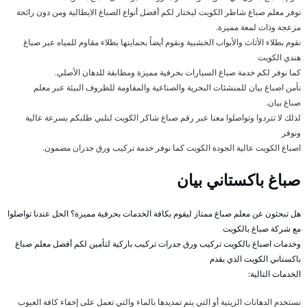
نوفر معلم صباغ شاطر الكويت ليختار لكم أفضل أنواع الصباغ الايطالية ومن دون رائحة
مزعجة وذات لمعة مميزة.
نقوم بطلاء الأثاث والأبواب الخشبية ونقوم أيضاً بحمايتها بطلاء مقاوم للمياه عبر صباغ
هندي الكويت
كما نوفر لكم خدمة صباغ السيارات بحرفية مميزة ومطابقة للدهان الأصلي.
نأمن اصباغ بيان للمنشئات البحرية والصناعية والمقاومة للظروف البيئة عبر معلم
صباغ بيان.
لذلك لا تتردوا وتواصلوا معنا عبر رقم صباغ شاكر الكويت لنلبي طلبكم بسرعة عالية
ونوفر
اصباغ الكويت عالية الجودة الكويت كما نوفر خدمة تركيب ورق جدران مضمون.
صباغ باكستاني بيان
هل تبحثون عن معلم صباغ ممتاز ليقوم بكافة الخدمات بحرفية مميزة؟ الحل عندنا تواصلوا
مع شركة صباغ بالكويت
وخدمات اصباغ بالكويت تركيب ورق جدرات تركيب باركية لتأمين لكم أفضل معلم صباغ
باكستاني الكويت الذي يقدم
الخدمات التالية:
نستخدم الدهانات الزيتية أو التي يتم تمديدها بالماء والتي تعمل على إخفاء كافة العيوب