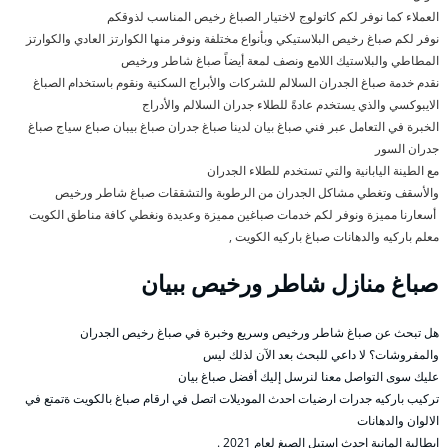
العملاء كما نوفر لكم كاتولوج لاختيار الصباغ رخيص المناسب لذوقكم
نوفر لكم صباغ رخيص البلاستيكي وبأنواع مختلفة ونوفر منها الكوارتز العادي والكوارتز
المطاطي والبلاستيك اللامع ونصف لمعة أيضاً صباغ شاطر ورخيص
نقدم خدمة صباغ الجدران السلالم للشركات والأبراج السكنية ونقوم باستخدام الصباغ
الايبوكسي والذي يستخدم عادةً للطلاء جدران السلالم والأدراج
الخبرة في التعامل عبر فني صباغ بيان لدينا صباغ جدران صباغ بيبان صباع سياج صباغ
جدران السور
مع الطينة اليابانية والتي تستخدم للطلاء الجدران
والأسقف وتغطي مشاكل الجدران من الرطوبة والتشققات صباغ شاطر ورخيص
أسعارنا مميزة ونوفر لكم خدمات صباغين مميزة وعديدة ونغطي كافة مناطق الكويت
معلم باركيه والدهانات صباغ باركيه الكويت ,
صباغ منازل شاطر ورخيص ببيان
هل تبحث عن صباغ شاطر ورخيص وسريع وخبرة في صباغ رخيص الجدران
والمفروشات؟ لا داعي للبحث بعد الآن لذلك ليس
عليك سوى التواصل معنا لنرسل إليك أفضل صباغ بيان
تركيب باركيه جدرات ارضيات احدث الموديلات اتصل في ارقام صباغ بالكويت ةتمتع في
الالوان والدهانات
ايطالية المانية احدث استيل الصبغ لعام 2021 .