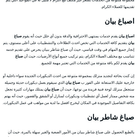
تقديمها للعملاء الكرام.
اصباغ بيان
اصباغ بيان
يقدم خدمات بمنتهى الاحترافية والدقة بدون أي خلل حيث أنه يقوم
صباغ
بيان
بتقديم كافة الخدمات التي تخص احدث الطلاءات والتشطيبات على أعلى مستوى، يتم
إنجاز جميع المهام في وقت قياسي، حيث أن صباغ شاطر ببيان يحرص على تقديم خدمه
تتناسب مع مختلف العملاء الكرام، يتم تركيب جميع أنواع الأرضيات، حيث أن
صباغ
بيان
يقدم لكم باقة متنوعة من الخدمات التي تعتبر مهمة للجميع.
إن كنت بحاجة لتجديد منزلك بمجموعة متنوعة من احدث الديكورات الجديدة سواء داخلية أو
خارجية عليك الاستعانة على الفور ب
صباغ بيان
الذي سيقوم بعمل ديكورات حديثة وجميلة
ستجعل منزلك لوحة فنية فريدة من نوعها، حيث أن
صباغ بيان
يمتلك مهارات كثيرة تجعل
منه شخص ممتاز لعمل أي تشطيبات وديكورات لمنازل أو الشقق والقصور، حيث أنه يهتم
بكافة التفاصيل الموجودة في المكان ليخرج افضل ما لدية من مواهب في عمل الديكورات.
صباغ شاطر بيان
بالطبع الحصول على صباغ شاطر ببيان من الأمور الصعبة والغير سهلة بالمرة، حيث أن