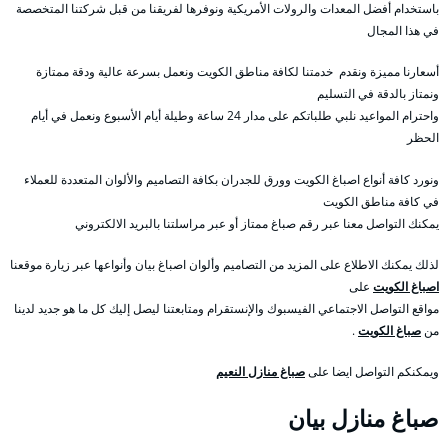
باستخدام أفضل المعدات والرولات الأمريكية ونوفرها لفريقنا من قبل شركتنا المتخصصة
في هذا المجال
أسعارنا مميزة ونقدم خدمتنا لكافة مناطق الكويت ونعمل بسرعة عالية ودقة ممتازة
ونمتاز بالدقة في التسليم
واحترام المواعيد نلبي طلباتكم على مدار 24 ساعة وطيلة أيام الأسبوع ونعمل في أيام
الحظر
ونورد كافة أنواع اصباغ الكويت وورق للجدران بكافة التصاميم والألوان المتعددة للعملاء
في كافة مناطق الكويت
يمكنك التواصل معنا عبر رقم صباغ ممتاز أو عبر مراسلتنا بالبريد الالكتروني
لذلك يمكنك الاطلاع على المزيد من التصاميم وألوان اصباغ بيان وأنواعها عبر زيارة موقعنا
اصباغ الكويت
على
مواقع التواصل الاجتماعي الفيسبوك والإنستقرام ومتابعتنا ليصل إليك كل ما هو جديد لدينا
من
صباغ الكويت
.
ويمكنكم التواصل ايضا على
صباغ منازل النعيم
صباغ منازل بيان