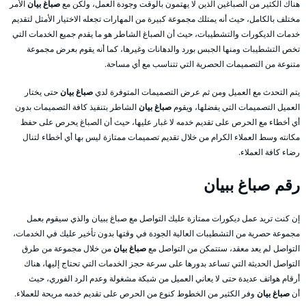
هناك الكثير من الصباغين الذين لا يهتمون بالوقت وجودة العمل، ولكن مع
صباغ بيان
الأمر
مختلف بالكامل، حيث أنه يمتلك مجموعة كبيرة من المهارات تجعله الاختيار الأمثل لتقديم
خدمات الديكورات والتشطيبات، حيث أن الصباغ الشاطر هو ما يقدم جميع الخدمات التي
تخص التشطيبات ومنها الجبس بورد والدهانات وغيرها، كما أنه يقوم بعرض مجموعة
متنوعة من التصميمات الحصرية التي تتناسب مع أي مساحة.
يتم التحدث مع العميل ومن ثم عرض التصميمات المتوفرة لدي
صباغ بيان
حتى يختار
العميل التصميمات التي يفضلها، ويقوم
صباغ بيان
الشاطر بتنفيذ كافة التصميمات بدون
أي أخطاء مع الحرص على تقديم خدمه لا غبار عليها، حيث أن الصباغ يحرص على حفظ
مكانته وسط العملاء الكرام من خلال تقديم تصميمات ممتازة ليس بها أي أخطاء لتنال
رضاء كافة العملاء.
رقم صباغ ببيان
إن كنت تريد عمل ديكورات ممتازة عليك التواصل مع صباغ ببيان والذي سيقوم بعمل
مجموعة حصرية من التشطيبات العالية الجودة في وقتها بدون تأخير عليك في الخدمات،
التواصل لم يعد معقد، ستتمكن من التواصل مع
صباغ بيان
من خلال مجموعة من طرق
التواصل الحديثة التي تساعد بدورها على سرعة حجز الخدمات التي تحتاج إليها، هناك
أرقام هواتف عديدة حتى لا يعاني العميل من شبكة مشغولة وعدم الرد الفوري، حيث
أن
صباغ بيان
وفر الكثير من الخطوط كنوع من الحرص على تقديم خدمه مريحة للعملاء.