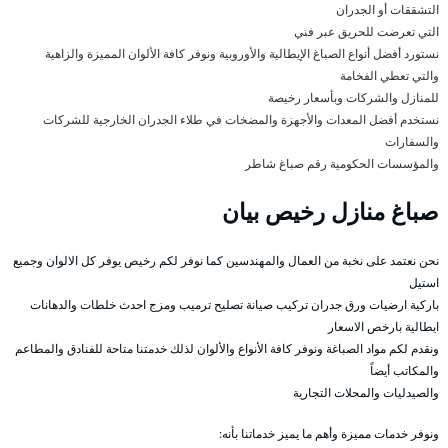
التشققات أو الجدران
التي تعرضت للحريق عبر فني
نستورد أفضل أنواع الصباغ الإيطالية والأوروبية ونوفر كافة الألوان المميزة والزاهية
والتي تعطي الفخامة
للمنازل والشركات وبأسعار رخيصة
نستخدم أفضل المعدات والأجهزة والمضخات في طلاء الجدران الخارجية للشركات
والسفارات
والمؤسسات الحكومية رقم صباغ شاطر
صباغ منازل رخيص بيان
نحن نعتمد على نخبة من العمال والمهندسين كما نوفر لكم رخيص يوفر كل الالوان وجميع
استيل
باركية ارضيات ورق جدران تركيب صيانة تصليح ترميب ومزج احدث خلطات والدهانات
ايطالية بارخص الاسعار
ونقدم لكم مواد الصباغة ونوفر كافة الأنواع والألوان لذلك خدمتنا متاحة للفنادق والمطاعم
والمكاتب أيضاً
والصيدليات والمحلات التجارية
ونوفر خدمات مميزة وأهم ما يميز خدماتنا بأنه: