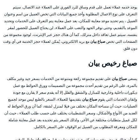
يوجد خدمه عملاء تعمل على قدم وساق للرد الفوري على العملاء عند الاتصال، سيتم
التعرف على نوع الاعمال المطلوبة وأخذ جميع البيانات التي تخص العميل من اسم وعنوان
العميل ، يتم تحديد موعد معاينة للمكان، بعد عمل معاينة يتم التعرف على الخدمات وتحديد
الموعد بالتقديم، وحتى نوفر الجهد والتعب على العملاء، لن يحتاج العميل للحضور لمقر
بنفسه، سيتم عمل تعاقد داخل منزلك، كما أن هناك حجز عبر الإنترنت، لوجود مجموعة من
الصفحات التي تخص
صباغ بيان
مع بريد الالكتروني، يُمكن لعملاء حجز الخدمة في أي وقت
دون قلق.
صباغ رخيص بيان
يسعى
صباغ بيان
على تقديم مجموعة رائعة ومتنوعة من الخدمات بسعر جيد وغير مكلف
بالمرة، على الرغم من تقديم أحدث مجموعة من التصميمات وورق الحوائط مع عمل
ديكورات داخلية وخارجية للمنازل والشقق والفلل إلا أنه يقدم سعر لا يقارن مع جودة
وإتقان الخدمات التي يقوم
صباغ بيان
بتقديمها للعملاء، السعر بالطبع ليس موحد لجميع
العمليات، حيث أن مساحة المكان تختلف من فيلا لمنزل لشقة، كما أن ورق الحوائط له
العديد من الأنواع والأشكال، وسعر التشطيبات يختلف على حسب طلب العملاء ، حيث أن
لكل عميل متطلبات مختلفة عن الأخر، ولذلك السعر يتم تحديده بعد عمل معاينة شاملة
للمكان ومعرفة المطلوب من العميل ثم الوقوف على السعر بالكامل.
كما أن هناك عروض وخصومات كثيرة يتم تقديمها من قبل
صباغ بيان
طوال الوقت،