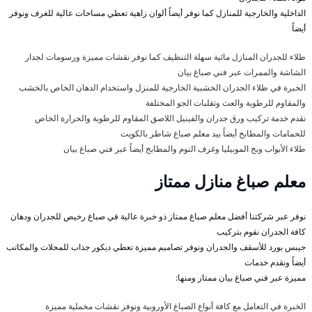
الداخلية والخارجية للمنازل كما نوفر أيضاً ألوان زاهية تعطي مساحات عالية للغرف ونوفر
أيضاً
طلاء للجدران المنازل مائية سهلة التنظيف كما نوفر نقشات مميزة ورسومات لجدار
الشاشة والممرات عبر فني صباغ بيان
الخبرة في طلاء الجدران الخشبية الخارجية للمنزل واستخدام الدهان الخاص بالخشب
والمقاوم للرطوبة والعث وتقلبات الجو المختلفة
نقدم خدمة تركيب ورق جدران والفينيل اللاصق المقاوم للرطوبة والحرارة الخاص
للحمامات والمطابخ أيضاً بيد معلم صباغ شاطر بالكويت
طلاء الأبواب وبخ الموبيليا وغرف النوم والمطابخ أيضاً عبر فني صباغ بيان
معلم صباغ منازل ممتاز
نوفر عبر شركتنا أفضل معلم صباغ ممتاز ذو خبرة عالية في صباغ رخيص للجدران ودهان
كافة الجدران نقوم بتركيب
جيبس بورد للأسقف والجدران ونوفر تصاميم مميزة تعطي ديكور جذاب للمحلات والمكاتب
أيضاً ونقدم خدمات
مميزة عبر فني صباغ بيان ممتاز ومنها:
الخبرة في التعامل مع كافة أنواع الصباغ الأوروبية ونوفر نقشات مخملية مميزة