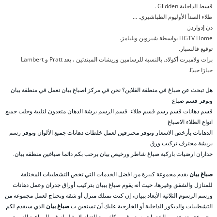
قسط الداخلية Glidden .
طلاء الصدأ الأوليوم الطباشيري. …
دن إدواردز.
HGTV Home بواسطة شيروين ويليامز.
توقيع فالسبار.
برات ولامبرت أكولاد. بالنسبة للرسامين وريشات المبتدئين ، يعد Pratt و Lambert
خيارًا جيدًا.
هل تبحث عن صباغ في منطقة القلاين؟ نحن في مركز اصباغ بيان نعمل في منطقة بيان
ونوفر قسم صباغ
قسم دهانات قسم رسم قسم طلاء قسم الرسم برشة الدهان متعدون لتلبية وجلب جمبع
انواع الطلاء الاصباغ
الدهانات بأرخص الاسعار ونوفر محترفين لعمل خلطات دهانات جمبع الألوان ونوفر رسم
بريشة محترف تركيب ورق
جداران ارضيات باركية صباغ شاطر ورخيص بيان برحب بكم دائما صباغين منطقه بيان.
صباغ بيان
يقدم مجموعة كبيرة من افضل الخدمات التي تخص التشطيبات المختلفة
للمنازل والشقق وغيرها، حيث أنه يقوم صباغ ببيان بتركيب أوراق جدران وعمل دهانات
ورسم الرسوم الثلاثية الأبعاد ببيان، إن كنت تمتلك منزل أو شقة وتحتاج لعمل مجموعة من
التشطيبات والديكور الداخلية أو الخارجية عليك أن تستعين ب
صباغ بيان
الذي سيقدم لكم
مجموعة متنوعة من الخدمات بسعر غير مكلف مع التزام لا مثيل له في المواعيد التي يتم