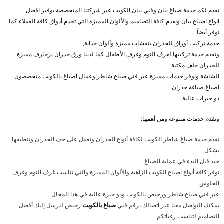
نقدم لكم خدمة صباغ بيان وفني بيان الكويت عبر شركتنا المتخصصة بوفير افضل
انواع اصباغ بيان ونقدم كافة التصاميم والألوان المميزة التي تخدم أذواق كافة العملاء كما
نوفر أيضاً
خدمة تركيب أوراق للجدران بنقشات مميزة وألوان جذابة,
ونقدم خدمة تركيبها لغرف النوم وغرف الأطفال كما لدينا ورق جدران بزخارف مميزة
للجدران خلف مكتبة
الشاشة ونوفر خدمات مميزة عبر فني صباغ شاطر وعمال اصباغ بالكويت متخصصون
اصباغ صباغة جدران
ذو خبرات عالية
ونقدم خدمات متنوعة ومن أهمها:
نقدم خدمة صباغ شاطر الكويت لكافة أنواع الجدران ونعمل على حف الجدران وتنظيفها
بشكل
جيد قبل البدء في عملية الصباغ
نوفر كافة أنواع اصباغ الكويت الزاهية والألوان المميزة والتي تناسب غرف النوم وغرف
الجلوس
عبر فني صباغ شاطر ورخيص بالكويت وذو خبرة عالية في هذا المجال
يمكنك التواصل معنا عبر اتصالك برقم فني
صباغ بالكويت
رخيص لنرسل إليك أفضل
التصاميم لتناسب رغباتكم