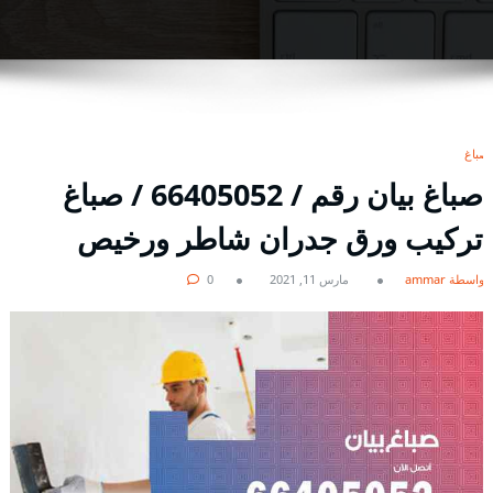
صباغ
صباغ بيان رقم / 66405052 / صباغ
تركيب ورق جدران شاطر ورخيص
بواسطة ammar
مارس 11, 2021
0