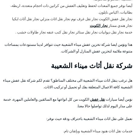
أيضا نوفر جميع المعدات لحفظ وتغليف العفش من كراتين ذات احجام متعددة، اربطة،
بطانيات، اكياس نايلون.
نجار نقل عفش الكويت نجار نقل غرف نوم نجار نقل اثاث منزلي نجار نقل أثاث ايكيا
نجار هندي ممتاز
نجار الكويت
خدمة نجار نقل ديوانيات نجار نقل ستائر نجار نقل كنب عنفه نجار طاولات خشب .
هذا ونؤمن ايضا شركة تخزين عفش ميناء الشعيبة حيث تتوافر لدينا مستودعات بمساحات
متنوعة ملائمة لتخزين عفش المنازل أو الشركات.
شركة نقل أثاث ميناء الشعيبة
هل ترغب بنقل اثاث ميناء الشعيبة الى مختلف المناطق؟ تقدم لكم شركة نقل عفش ميناء
الشعيبة كافة الاعمال المتعلقة بفك أو تحميل أو تركيب الاثاث.
نؤمن أيضا سيارات
نقل عفش
الكويت من كل انواعها مع السائقين والعاملين المهرة، خدمة
على مدار اليوم لذلك تواصلوا حالا معنا.
نعمل على نقل اثاث ميناء الشعيبة باحتراف ودقة حيث نوفر:
خدمات نقل اثاث هنود ميناء الشعيبة وبإتقان تام.