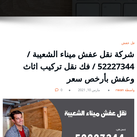
نقل عفش
شركة نقل عفش ميناء الشعيبة /
52227344 / فك نقل تركيب اثاث
وعفش بأرخص سعر
بواسطة rwan
مارس 10, 2021
0