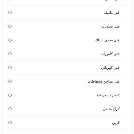
فني تكييف
فني ستلايت
فني صحي سباك
فني كاميرات
فني كهربائي
فني مداخن وشفاطات
كاميرات مراقبة
كراج متنقل
كرين