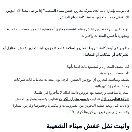
هل ترغب بإيداع اثاثك لدى شركة تخزين عفش ميناء الشعيبة؟ إذا تواصل معنا الان لنؤمن
لك أفضل خدمات تخزين وحفظ كافة انواع العفش.
تتوافر لدى شركة تخزين عفش ميناء الشعيبة مخازن أو مستودعات من مساحات عديدة
ومجهزة بأحسن المعدات والادوات.
هذا ونراعي أيضا كافة شروط الامان والسلامة عندما تلجؤون الينا لتخزين عفش المنازل أو
الشركات أو المكاتب أو المعامل.
كما تتصف المخازن والمستودعات لدينا بأنها:
ذات مساحات واسعة.
نظيفة ومناسبة لتخزين اي نوع من العفش، غرف نوم، معدات معامل، اثاث شركات
ومكاتب، اجهزة كهربائية.
اسعارنا منافسة ورخيصة مع عروض دائمة لذلك لا تتأخروا في طلبنا.
شركة تنظيف منازل
تنظيف و
تعقيم منازل الكويت
تنظيف وتعقيم وتطهير العفش
والأثاث قبل وبعد عملية التخزين من الفيروسات والبكتيريا وخصوصا وفرش المنازل
واثاث منزلي من فيروس كورونا كوفيد 19 . .
وانيت نقل عفش ميناء الشعيبة