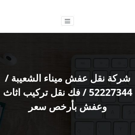
لتجاوز
الكويتية
خدمات وظائف بالكويت
لى
لمحتوى
شركة نقل عفش ميناء الشعيبة /
52227344 / فك نقل تركيب اثاث
وعفش بأرخص سعر