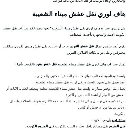
والنجارين لإعادة تركيب أو فك الاثاث من كافة انواعه.
هاف لوري نقل عفش ميناء الشعيبة
هل تريدون سيارة هاف لوري نقل عفش ميناء الشعيبة؟ نحن نؤمن لكم سيارات نقل عفش
الكويت الامنة والمجهزة بأحدث المعدات.
نقوم أيضا بتامين عمال
نقل عفش القرين
عرب أو اجانب، نقل عفش هندي القرين، سائقين
محترفين وعلى دراية بكافة الاماكن. القرين
تمتاز سيارات هاف لوري نقل عفش ميناء الشعيبة
نقل عفش هنود
بالكويت بأنها :
واسعة ومناسبة لمختلف انواع الاثاث أو العفش المكتبي والمنزلي.
أيضا نعمل على تجهيز السيارة بكل لوازم نقل عفش ميناء الشعيبة.
نعمل على توفير سيارات وانيت نقل عفش ميناء الشعيبة مغلقة ومغلفة لحماية الاثاث أو
العفش من الغبار أو اشعة الشمس أو الاتربة
سرعة كبيرة في توصيل ونقل عفش ميناء الشعيبة مع الالتزام بقواعد السلامة وايصال
الاثاث سالما من اي خدش أو كسر.
بالكويت
سائق توصيل
في الكويت .
فني المنيوم
نقل مطابخ داخل وخارج البيت بالكويت
فني المنيوم الكويت
.