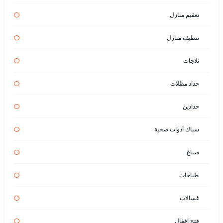
تعقيم منازل
تنظيف منازل
ثلاجات
حداد مظلات
حدادين
سباك أدوات صحية
صباغ
طباخات
غسالات
فتح اقفال