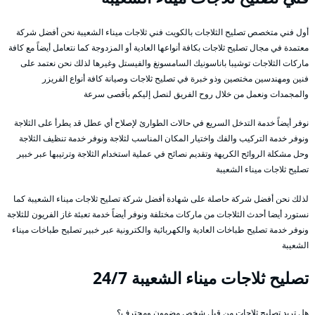
أول فني متخصص تصليح الثلاجات بالكويت فني ثلاجات ميناء الشعيبة نحن أفضل شركة
معتمدة في مجال تصليح ثلاجات بكافة أنواعها العادية أو المزدوجة كما نتعامل أيضاً مع كافة
ماركات الثلاجات توشيبا باناسونيك السامسونغ والفيستل وغيرها لذلك نحن نعتمد على
فنين ومهندسين مختصين وذو خبرة في تصليح ثلاجات وصيانة كافة أنواع الفريزر
والمجمدات ونعمل من خلال روح الفريق لنصل إليكم بأقصى سرعة
نوفر أيضاً خدمة التدخل السريع في حالات الطوارئ لإصلاح أي عطل قد يطرأ على الثلاجة
ونوفر خدمة التركيب والفك واختيار المكان المناسب لثلاجة ونوفر خدمة تنظيف الثلاجة
وحل مشكلة الروائح الكريهة وتقديم نصائح في عملية استخدام الثلاجة وترتيبها عبر خبير
تصليح ثلاجات ميناء الشعيبة
لذلك نحن أفضل شركة حاصلة على شهادة أفضل شركة تصليح ثلاجات ميناء الشعيبة كما
نستورد أيضا أحدث الثلاجات من ماركات مختلفة ونوفر أيضاً خدمة تعبئة غاز الفريون للثلاجة
ونوفر خدمة تصليح طباخات العادية والكهربائية والكترونية عبر خبير تصليح طباخات ميناء
الشعيبة
تصليح ثلاجات ميناء الشعيبة 24/7
هل تريد تصليح ثلاجات من قبل شخص مضمون ومحترف؟