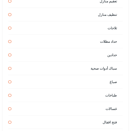
تعقيم منازل
تنظيف منازل
ثلاجات
حداد مظلات
حدادين
سباك أدوات صحية
صباغ
طباخات
غسالات
فتح اقفال