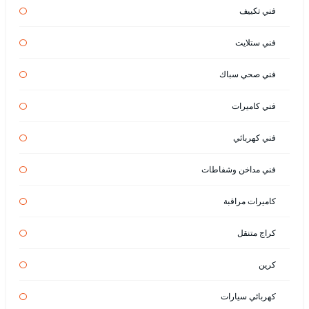
فني تكييف
فني ستلايت
فني صحي سباك
فني كاميرات
فني كهربائي
فني مداخن وشفاطات
كاميرات مراقبة
كراج متنقل
كرين
كهربائي سيارات