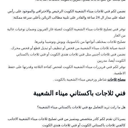
نضمن لكم فني ثلاجات ميناء الشعيبة الكويت الرخيص والاحترافي والموجود على رأس
عمله على مدار ال 24 ساعة والقادر على تلبية مطالب الزبائن بأعلى سرعة ممكنة:
نوفر فني تصليح ثلاجات ميناء الشعيبة الكويت لتعبئة غاز الفريون وضمان نوعيات عالية
من الغاز
تصليح ثلاجات بمختلف أنواعها من باناسونيك وبوش وتوشيبا وغيرها.
خدمة صيانة ثلاجات ميناء الشعيبة من فحص أو تنظيف أو تبديل قطع أو فحص محرك.
نضمن فني ثلاجات أجنبي مثل فني ثلاجات هندي الكويت أو فني ثلاجات باكستاني
الكويت أيضا، مدربين
نوفر لكم فني فريزرات ميناء الشعيبة الكويت لفحص كفاءة الثلاجة وقدرتها على حفظ
الاطعمة.
مصلح ثلاجات
شاطر ورخيص ميناء الشعيبة بالكويت .
فني ثلاجات باكستاني ميناء الشعيبة
هل ما زلت تريد التعامل مع فني ثلاجات باكستاني ميناء الشعيبة؟
يسرنا ان نقدم لكم كادر متخصص ومتميز من فني تصليح ثلاجات ميناء الشعيبة الاجانب
كالفني ثلاجات باكستاني الكويت أو فني ثلاجات هندي الكويت