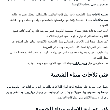
يقوم بهت فني ثلاجات الكويت؟
تصليح ثلاجات
ميناء الشعيبة ذات الماركات العالمية واكتشاف العطل بسرعة عالية.
صيانة ثلاجات
ميناء الشعيبة وتنظيفها وغسيلها باستخدام ادوات ومعدات ومواد عالية
الجودة.
لدينا فني ثلاجات هندي ميناء الشعيبة الكويت خبير بطريقة فك وتركيب كافة قطع
الثلاجة، اضافة الى اختيار قطع مناسبة لنوعية الثلاجة.
كما يعمل عندنا فني ثلاجات باكستاني ميناء الشعيبة بالكويت القادر على اصلاح اي
عطل في الفريزة كمشاكل التسريب وخلل في البرودة.
ولتنظيف الفريزة بطريقة مضمونة فني فريزرات الكويت مستعد لتقديم خدماته على
مدار الساعة.
تعبئة غاز من قبل
فني برادات
ميناء الشعيبة الكويت مع جودة النوعية.
فني ثلاجات ميناء الشعيبة
يعمل في التبريد على تصليح كافة انواع الثلاجات والفريزرات والبرادات في الكويت من
وانسا وسامسونج وباناسونيك وتوشيبا وبيكو وهايسنس وبوش ووايربول وهيتاشي ودايو
وهوفر وغيرها الكثير من الماركات العالمية .
فني تصليح ثلاجات ميناء الشعيبة