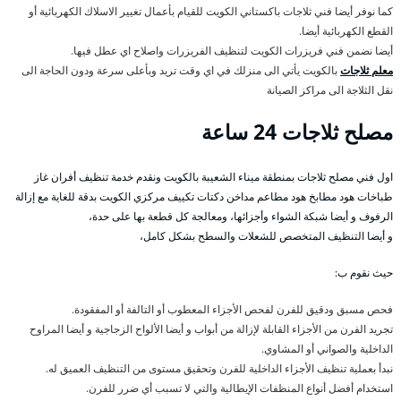
كما نوفر أيضا فني ثلاجات باكستاني الكويت للقيام بأعمال تغيير الاسلاك الكهربائية أو
القطع الكهربائية أيضا.
أيضا نضمن فني فريزرات الكويت لتنظيف الفريزرات واصلاح اي عطل فيها.
معلم ثلاجات
بالكويت يأتي الى منزلك في اي وقت تريد وبأعلى سرعة ودون الحاجة الى
نقل الثلاجة الى مراكز الصيانة
مصلح ثلاجات 24 ساعة
اول فني مصلح ثلاجات بمنطقة ميناء الشعيبة بالكويت ونقدم خدمة تنظيف أفران غاز
طباخات هود مطابخ هود مطاعم مداخن دكتات تكييف مركزي الكويت بدقة للغاية مع إزالة
الرفوف و أيضا شبكة الشواء وأجزائها، ومعالجة كل قطعة بها على حدة،
و أيضا التنظيف المتخصص للشعلات والسطح بشكل كامل،
حيث نقوم ب:
فحص مسبق ودقيق للفرن لفحص الأجزاء المعطوب أو التالفة أو المفقودة.
تجريد الفرن من الأجزاء القابلة لإزالة من أبواب و أيضا الألواح الزجاجية و أيضا المراوح
الداخلية والصواني أو المشاوي.
نبدأ بعملية تنظيف الأجزاء الداخلية للفرن وتحقيق مستوى من التنظيف العميق له.
استخدام أفضل أنواع المنظفات الإيطالية والتي لا تسبب أي ضرر للفرن.