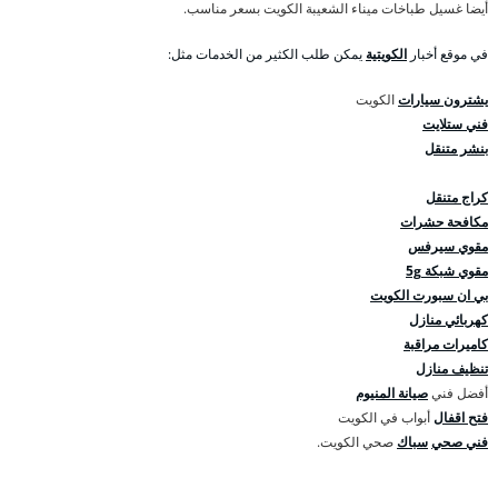
أيضا غسيل طباخات ميناء الشعيبة الكويت بسعر مناسب.
في موقع أخبار
الكويتية
يمكن طلب الكثير من الخدمات مثل:
يشترون سيارات
الكويت
فني ستلايت
بنشر متنقل
كراج متنقل
مكافحة حشرات
مقوي سيرفس
مقوي شبكة 5g
بي ان سبورت الكويت
كهربائي منازل
كاميرات مراقبة
تنظيف منازل
أفضل فني
صيانة المنيوم
فتح اقفال
أبواب في الكويت
فني صحي
سباك
صحي الكويت.