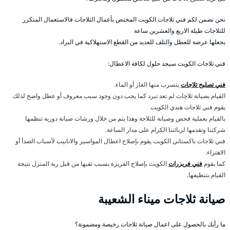
نحن نضمن لكم فني ثلاجات الكويت المختص بأعمال الثلاجات فالاستعمال المتكرر
للثلاجات طيلة الاربع والعشرين ساعة
يجعلها عرضة للعطل والتلف للعديد من القطع الاستهلاكية في البراد.
فني ثلاجات الكويت سيجد حلول لكافة الاعطال:
فني تصليح ثلاجات
يتسرب منها الغاز أو الماء.
القيام بصيانة ثلاجات لم تعد تبرد كما يجب دون وجود سبب معروف أو عطل واضح لذلك
يقوم فني ثلاجات هندي الكويت
بالقيام بعملية فحص وصيانة للثلاجة وهذا يتم من خلال ورشات صيانة دورية تنظمها
شركتنا وتقدمها لزبائننا الكرام على مدار الساعة.
فني ثلاجات باكستاني الكويت يقوم بإصلاح اعطال المواسير والانابيب لأسباب الصدأ أو
الاهتراء.
كما يقوم
فني فريزرات
الكويت بإصلاح الفريزة بسبب ثقبها من قبل ربة المنزل نتيجة
القيام بتنظيفها.
صيانة ثلاجات ميناء الشعيبة
ما رأيك بالحصول على اعمال صيانة ثلاجات رخيصة ومضمونة؟