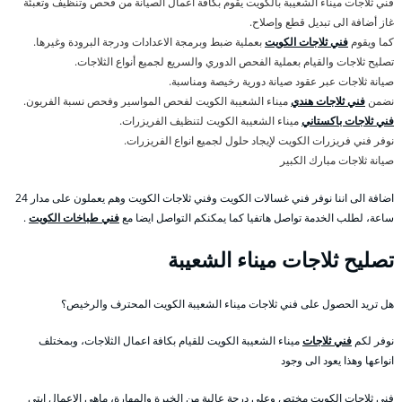
فني ثلاجات ميناء الشعيبة بالكويت يقوم بكافة اعمال الصيانة من فحص وتنظيف وتعبئة
غاز أضافة الى تبديل قطع وإصلاح.
كما ويقوم
فني ثلاجات الكويت
بعملية ضبط وبرمجة الاعدادات ودرجة البرودة وغيرها.
تصليح ثلاجات والقيام بعملية الفحص الدوري والسريع لجميع أنواع الثلاجات.
صيانة ثلاجات عبر عقود صيانة دورية رخيصة ومناسبة.
نضمن
فني ثلاجات هندي
ميناء الشعيبة الكويت لفحص المواسير وفحص نسبة الفريون.
فني ثلاجات باكستاني
ميناء الشعيبة الكويت لتنظيف الفريزرات.
نوفر فني فريزرات الكويت لإيجاد حلول لجميع انواع الفريزرات.
صيانة ثلاجات مبارك الكبير
اضافة الى اننا نوفر فني غسالات الكويت وفني ثلاجات الكويت وهم يعملون على مدار 24
ساعة، لطلب الخدمة تواصل هاتفيا كما يمكنكم التواصل ايضا مع
فني طباخات الكويت
.
تصليح ثلاجات ميناء الشعيبة
هل تريد الحصول على فني ثلاجات ميناء الشعيبة الكويت المحترف والرخيص؟
نوفر لكم
فني ثلاجات
ميناء الشعيبة الكويت للقيام بكافة اعمال الثلاجات، وبمختلف
انواعها وهذا يعود الى وجود
فني ثلاجات الكويت مختص وعلى درجة عالية من الخبرة والمهارة، ماهي الاعمال ابتي