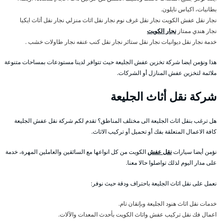
بطانيات، اكياس نايلون.
نجار نقل عفش الكويت نجار نقل غرف نوم نجار نقل اثاث منزلي نجار نقل أثاث ايكيا
نجار هندي ممتاز
نجار الكويت
خدمة نجار نقل ديوانيات نجار نقل ستائر نجار نقل كنب عنفه نجار طاولات خشب .
هذا ونؤمن ايضا شركة تخزين عفش الجليعة حيث تتوافر لدينا مستودعات بمساحات متنوعة
ملائمة لتخزين عفش المنازل أو الشركات.
شركة نقل أثاث الجليعة
هل ترغب بنقل اثاث الجليعة الى مختلف المناطق؟ تقدم لكم شركة نقل عفش الجليعة
كافة الاعمال المتعلقة بفك أو تحميل أو تركيب الاثاث.
نؤمن أيضا سيارات
نقل عفش
الكويت من كل انواعها مع السائقين والعاملين المهرة، خدمة
على مدار اليوم لذلك تواصلوا حالا معنا.
نعمل على نقل اثاث الجليعة باحتراف ودقة حيث نوفر:
خدمات نقل اثاث هنود الجليعة وبإتقان تام.
اعمال فك نقل تركيب عفش واثاث الكويت بأحدث المعدات والآلات.