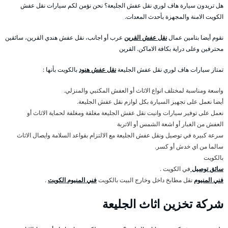
هل تريدون سيارة هاف لوري نقل عفش الجليعة؟ نحن نؤمن لكم سيارات نقل عفش
الكويت الامنة والمجهزة بأحدث المعدات.
نقوم أيضا بتامين عمال
نقل عفش القرين
عرب أو اجانب، نقل عفش هندي القرين، سائقين
محترفين وعلى دراية بكافة الاماكن. القرين
تمتاز سيارات هاف لوري نقل عفش الجليعة
نقل عفش هنود
بالكويت بأنها :
واسعة ومناسبة لمختلف انواع الاثاث أو العفش المكتبي والمنزلي.
أيضا نعمل على تجهيز السيارة بكل لوازم نقل عفش الجليعة.
نعمل على توفير سيارات وانيت نقل عفش الجليعة مغلقة ومغلفة لحماية الاثاث أو
العفش من الغبار أو اشعة الشمس أو الاتربة
سرعة كبيرة في توصيل ونقل عفش الجليعة مع الالتزام بقواعد السلامة وايصال الاثاث
سالما من اي خدش أو كسر.
بالكويت
سائق توصيل
في الكويت .
فني المنيوم
نقل مطابخ داخل وخارج البيت بالكويت
فني المنيوم الكويت
.
شركة تخزين اثاث الجليعة