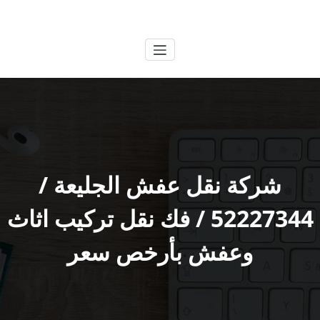
لتجاوز
الكويتية
خدمات وظائف بالكويت
لى
لمحتوى
شركة نقل عفش الجليعة /
52227344 / فك نقل تركيب اثاث
وعفش بأرخص سعر