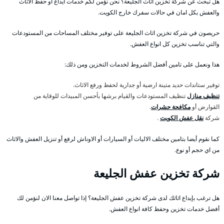
هل تبحث عن شركة تخزين اثاث الجليعة؟ نحن نؤمن لكم خدمات ايداع أو حفظ الاثاث
والعفش بكل امان في حالات سفرك خارج الكويت.
حريصون في شركة تخزين اثاث الجليعة على توفير مختلف المساحات من المستودعات
والتي تناسب تخزين كل انواع العفش.
هذا ونعمل على تامين أفضل الشروط لخدمات التخزين ومن ذلك:
توفير ستاندات حديد متينة ارضية أو جدارية لحفظ ورفع الاثاث.
تنظيف منازل
تنظيف المستودعات والقيام برشها بأحسن المبيدات للوقاية من
القوارض أو
مكافحة حشرات
.
شركة
نقل عفش الكويت
.
كما نقوم أيضا بتامين مختلف الاليات أو السيارات أو الاوناش لرفع أو تنزيل العفش والاثاث
من اي حجم أو نوع.
شركة تخزين عفش الجليعة
هل ترغب بإيداع اثاثك لدى شركة تخزين عفش الجليعة؟ إذا تواصل معنا الان لنؤمن لك
أفضل خدمات تخزين وحفظ كافة انواع العفش.