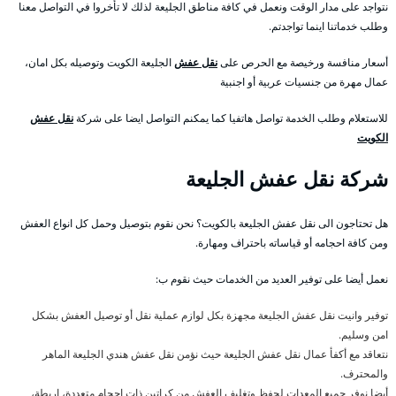
نتواجد على مدار الوقت ونعمل في كافة مناطق الجليعة لذلك لا تأخروا في التواصل معنا
وطلب خدماتنا اينما تواجدتم.
أسعار منافسة ورخيصة مع الحرص على
نقل عفش
الجليعة الكويت وتوصيله بكل امان،
عمال مهرة من جنسيات عربية أو اجنبية
للاستعلام وطلب الخدمة تواصل هاتفيا كما يمكنم التواصل ايضا على شركة
نقل عفش
الكويت
شركة نقل عفش الجليعة
هل تحتاجون الى نقل عفش الجليعة بالكويت؟ نحن نقوم بتوصيل وحمل كل انواع العفش
ومن كافة احجامه أو قياساته باحتراف ومهارة.
نعمل أيضا على توفير العديد من الخدمات حيث نقوم ب:
توفير وانيت نقل عفش الجليعة مجهزة بكل لوازم عملية نقل أو توصيل العفش بشكل
امن وسليم.
نتعاقد مع أكفأ عمال نقل عفش الجليعة حيث نؤمن نقل عفش هندي الجليعة الماهر
والمحترف.
أيضا نوفر جميع المعدات لحفظ وتغليف العفش من كراتين ذات احجام متعددة، اربطة،