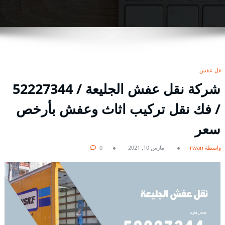
نقل عفش
شركة نقل عفش الجليعة / 52227344
/ فك نقل تركيب اثاث وعفش بأرخص
سعر
بواسطة rwan
مارس 10, 2021
0