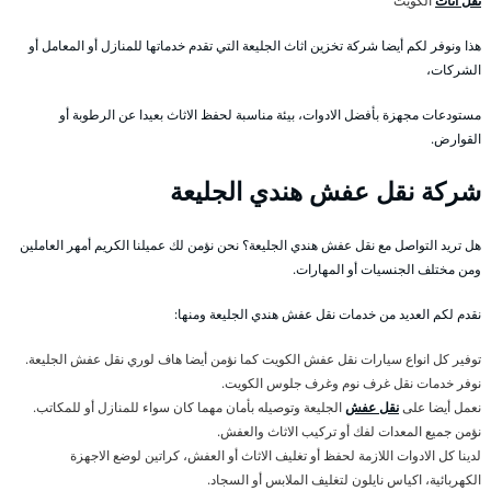
نقل اثاث
الكويت
هذا ونوفر لكم أيضا شركة تخزين اثاث الجليعة التي تقدم خدماتها للمنازل أو المعامل أو
الشركات،
مستودعات مجهزة بأفضل الادوات، بيئة مناسبة لحفظ الاثاث بعيدا عن الرطوبة أو
القوارض.
شركة نقل عفش هندي الجليعة
هل تريد التواصل مع نقل عفش هندي الجليعة؟ نحن نؤمن لك عميلنا الكريم أمهر العاملين
ومن مختلف الجنسيات أو المهارات.
نقدم لكم العديد من خدمات نقل عفش هندي الجليعة ومنها:
توفير كل انواع سيارات نقل عفش الكويت كما نؤمن أيضا هاف لوري نقل عفش الجليعة.
نوفر خدمات نقل غرف نوم وغرف جلوس الكويت.
نعمل أيضا على
نقل عفش
الجليعة وتوصيله بأمان مهما كان سواء للمنازل أو للمكاتب.
نؤمن جميع المعدات لفك أو تركيب الاثاث والعفش.
لدينا كل الادوات اللازمة لحفظ أو تغليف الاثاث أو العفش، كراتين لوضع الاجهزة
الكهربائية، اكياس نايلون لتغليف الملابس أو السجاد.