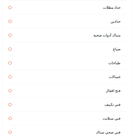
حداد مظلات
حدادين
سباك أدوات صحية
صباغ
طباخات
غسالات
فتح اقفال
فني تكييف
فني ستلايت
فني صحي سباك