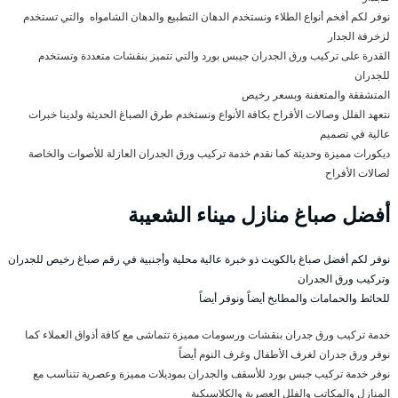
نوفر لكم أفخم أنواع الطلاء ونستخدم الدهان التطبيع والدهان الشامواه والتي تستخدم
لزخرفة الجدار
القدرة على تركيب ورق الجدران جيبس بورد والتي تتميز بنقشات متعددة وتستخدم
للجدران
المتشققة والمتعفنة وبسعر رخيص
نتعهد الفلل وصالات الأفراح بكافة الأنواع ونستخدم طرق الصباغ الحديثة ولدينا خبرات
عالية في تصميم
ديكورات مميزة وحديثة كما نقدم خدمة تركيب ورق الجدران العازلة للأصوات والخاصة
لصالات الأفراح
أفضل صباغ منازل ميناء الشعيبة
نوفر لكم أفضل صباغ بالكويت ذو خبرة عالية محلية وأجنبية في رقم صباغ رخيص للجدران
وتركيب ورق الجدران
للحائط والحمامات والمطابخ أيضاً ونوفر أيضاً
خدمة تركيب ورق جدران بنقشات ورسومات مميزة تتماشى مع كافة أذواق العملاء كما
نوفر ورق جدران لغرف الأطفال وغرف النوم أيضاً
نوفر خدمة تركيب جبس بورد للأسقف والجدران بموديلات مميزة وعصرية تتناسب مع
المنازل والمكاتب والفلل العصرية والكلاسيكية