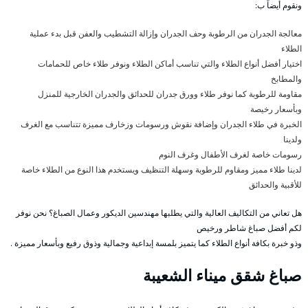
ونقوم أيضاً ب:
معالجة الجدران من الرطوبة وحف الجدران وإزالة التشطيب والعفن قبل بدء عملية
الطلاء
اختيار أفضل أنواع الطلاء والتي تناسب أماكن الطلاء ونوفر طلاء خاص للحمامات
والمطابخ
مقاومة للرطوبة كما نوفر طلاء وورق جدران للحدائق والجدران الخارجية للمنزل
وبأسعار رخيصة
الخبرة في طلاء الجدران وإضافة نقوش ورسومات وزخارف مميزة تتناسب مع الغرف
ولدينا
رسومات خاصة لغرف الأطفال وغرف النوم
لدينا طلاء مميز ومقاوم للرطوبة وسهلة التنظيف ويستخدم هذا النوع من الطلاء خاصة
للأقبية والحدائق
هل تعاني من التكاليف العالية والتي يطلبها مهندسين الديكور وعمال الصباغ؟ نحن نوفر
لكم أفضل صباغ شاطر ورخيص
وذو خبرة بكافة أنواع الطلاء كما يتميز بلمسة إبداعية وجمالية وذوق رفيع وبأسعار مميزة .
صباغ شقق ميناء الشعيبة