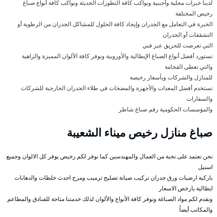
لدينا خبرات محلية وأجنبية ونواكب كافة التطورات الحديثة ونواكب كافة أنواع صباغ
رخيص المختلفة
الخبرة في التعامل مع الجدران وإيجاد كافة الحلول للمشاكل الجدران من الرطوبة أو
التشققات أو الجدران
التي تعرضت للحريق عبر فني
نستورد أفضل أنواع الصباغ الإيطالية والأوروبية ونوفر كافة الألوان المميزة والزاهية
والتي تعطي الفخامة
للمنازل والشركات وبأسعار رخيصة
نستخدم أفضل المعدات والأجهزة والمضخات في طلاء الجدران الخارجية للشركات
والسفارات
والمؤسسات الحكومية رقم صباغ شاطر
صباغ منازل رخيص ميناء الشعيبة
نحن نعتمد على نخبة من العمال والمهندسين كما نوفر لكم رخيص يوفر كل الالوان وجميع
استيل
باركية ارضيات ورق جدران تركيب صيانة تصليح ترميب ومزج احدث خلطات والدهانات
ايطالية بارخص الاسعار
ونقدم لكم مواد الصباغة ونوفر كافة الأنواع والألوان لذلك خدمتنا متاحة للفنادق والمطاعم
والمكاتب أيضاً