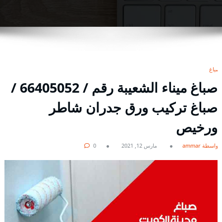
صباغ
صباغ ميناء الشعيبة رقم / 66405052 /
صباغ تركيب ورق جدران شاطر
ورخيص
بواسطة ammar
مارس 12, 2021
0