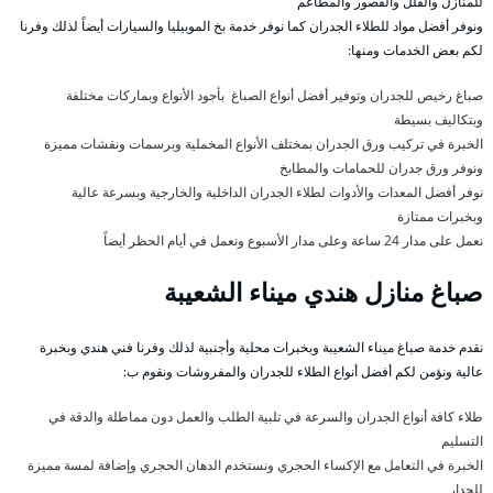
للمنازل والفلل والقصور والمطاعم
ونوفر أفضل مواد للطلاء الجدران كما نوفر خدمة بخ الموبيليا والسيارات أيضاً لذلك وفرنا
لكم بعض الخدمات ومنها:
صباغ رخيص للجدران وتوفير أفضل أنواع الصباغ بأجود الأنواع وبماركات مختلفة
وبتكاليف بسيطة
الخبرة في تركيب ورق الجدران بمختلف الأنواع المخملية وبرسمات ونقشات مميزة
ونوفر ورق جدران للحمامات والمطابخ
نوفر أفضل المعدات والأدوات لطلاء الجدران الداخلية والخارجية وبسرعة عالية
وبخبرات ممتازة
نعمل على مدار 24 ساعة وعلى مدار الأسبوع ونعمل في أيام الحظر أيضاً
صباغ منازل هندي ميناء الشعيبة
نقدم خدمة صباغ ميناء الشعيبة وبخبرات محلية وأجنبية لذلك وفرنا فني هندي وبخبرة
عالية ونؤمن لكم أفضل أنواع الطلاء للجدران والمفروشات ونقوم ب:
طلاء كافة أنواع الجدران والسرعة في تلبية الطلب والعمل دون مماطلة والدقة في
التسليم
الخبرة في التعامل مع الإكساء الحجري ونستخدم الدهان الحجري وإضافة لمسة مميزة
للجدار