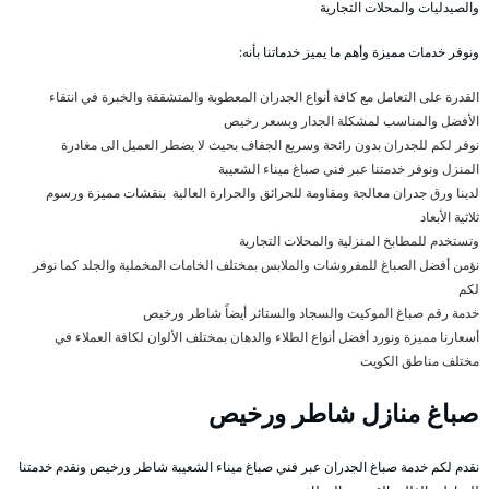
والصيدليات والمحلات التجارية
ونوفر خدمات مميزة وأهم ما يميز خدماتنا بأنه:
القدرة على التعامل مع كافة أنواع الجدران المعطوبة والمتشققة والخبرة في انتقاء
الأفضل والمناسب لمشكلة الجدار وبسعر رخيص
نوفر لكم للجدران بدون رائحة وسريع الجفاف بحيث لا يضطر العميل الى مغادرة
المنزل ونوفر خدمتنا عبر فني صباغ ميناء الشعيبة
لدينا ورق جدران معالجة ومقاومة للحرائق والحرارة العالية بنقشات مميزة ورسوم
ثلاثية الأبعاد
وتستخدم للمطابخ المنزلية والمحلات التجارية
نؤمن أفضل الصباغ للمفروشات والملابس بمختلف الخامات المخملية والجلد كما نوفر
لكم
خدمة رقم صباغ الموكيت والسجاد والستائر أيضاً شاطر ورخيص
أسعارنا مميزة ونورد أفضل أنواع الطلاء والدهان بمختلف الألوان لكافة العملاء في
مختلف مناطق الكويت
صباغ منازل شاطر ورخيص
نقدم لكم خدمة صباغ الجدران عبر فني صباغ ميناء الشعيبة شاطر ورخيص ونقدم خدمتنا