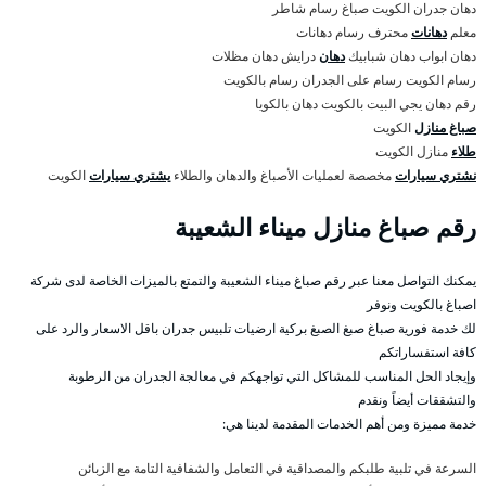
دهان جدران الكويت صباغ رسام شاطر
معلم
دهانات
محترف رسام دهانات
دهان ابواب دهان شبابيك
دهان
درايش دهان مظلات
رسام الكويت رسام على الجدران رسام بالكويت
رقم دهان يجي البيت بالكويت دهان بالكويا
صباغ منازل
الكويت
طلاء
منازل الكويت
نشتري سيارات
مخصصة لعمليات الأصباغ والدهان والطلاء
يشتري سيارات
الكويت
رقم صباغ منازل ميناء الشعيبة
يمكنك التواصل معنا عبر رقم صباغ ميناء الشعيبة والتمتع بالميزات الخاصة لدى شركة
اصباغ بالكويت ونوفر
لك خدمة فورية صباغ صبغ الصبغ بركية ارضيات تلبيس جدران باقل الاسعار والرد على
كافة استفساراتكم
وإيجاد الحل المناسب للمشاكل التي تواجهكم في معالجة الجدران من الرطوبة
والتشققات أيضاً ونقدم
خدمة مميزة ومن أهم الخدمات المقدمة لدينا هي:
السرعة في تلبية طلبكم والمصداقية في التعامل والشفافية التامة مع الزبائن