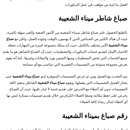
افضل ما لدية من مواهب في عمل الديكورات.
صباغ شاطر ميناء الشعيبة
بالطبع الحصول على صباغ شاطر بميناء الشعيبة من الأمور الصعبة والغير سهلة بالمرة،
حيث أن هناك الكثير من الصباغين الذين لا يهتمون بالوقت وجودة العمل، ولكن مع
صباغ
ميناء الشعيبة
الأمر مختلف بالكامل، حيث أنه يمتلك مجموعة كبيرة من المهارات تجعله
الاختيار الأمثل لتقديم خدمات الديكورات والتشطيبات، حيث أن الصباغ الشاطر هو ما يقدم
جميع الخدمات التي تخص التشطيبات ومنها الجبس بورد والدهانات وغيرها، كما أنه يقوم
بعرض مجموعة متنوعة من التصميمات الحصرية التي تتناسب مع أي مساحة.
يتم التحدث مع العميل ومن ثم عرض التصميمات المتوفرة لدي
صباغ ميناء الشعيبة
حتى
يختار العميل التصميمات التي يفضلها، ويقوم
صباغ ميناء الشعيبة
الشاطر بتنفيذ كافة
التصميمات بدون أي أخطاء مع الحرص على تقديم خدمه لا غبار عليها، حيث أن الصباغ
يحرص على حفظ مكانته وسط العملاء الكرام من خلال تقديم تصميمات ممتازة ليس بها
أي أخطاء لتنال رضاء كافة العملاء.
رقم صباغ بميناء الشعيبة
إن كنت تريد عمل ديكورات ممتازة عليك التواصل مع صباغ بميناء الشعيبة والذي سيقوم