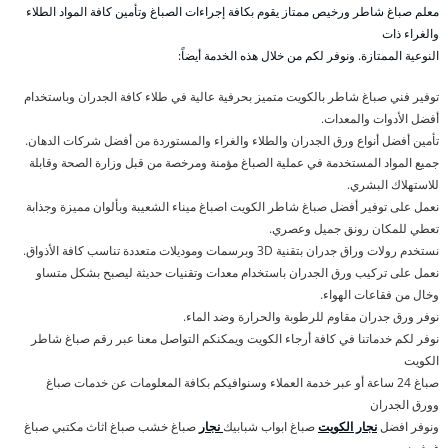
معلم صباغ شاطر ورخيص ممتاز يقوم بكافة إجراءات الصباغ وتأمين كافة المواد الطلاء
والغراء ذات
النوعية الممتازة. ونوفر لكم من خلال هذه الخدمة أيضاً:
توفير فني صباغ شاطر بالكويت متميز بحرفية عالية في طلاء كافة الجدران وباستخدام
أفضل الأدوات والمعدات.
تأمين أفضل أنواع ورق الجدران والطلاء والغراء والمستوردة من أفضل شركات الدهان.
جميع المواد المستخدمة في عملية الصباغ مؤمنة ومرخصة من قبل وزارة الصحة وقابلة
للاستهلاك البشري.
نعمل على توفير أفضل صباغ شاطر الكويت اصباغ ميناء الشعيبة وبألوان مميزة وجذابة
تعطي للمكان رونق جميل وعصري.
نستخدم رولات وراق جدران بتقنية 3D وبرسمات وموديلات متعددة تناسب كافة الأذواق.
نعمل على تركيب ورق الجدران باستخدام معدات وتقنيات حديثة ليصبح بشكل متساو
وخال من فقاعات الهواء.
نوفر ورق جدران مقاوم للرطوبة والحرارة وضد الماء.
نوفر لكم خدماتنا في كافة أرجاء الكويت ويمكنكم التواصل معنا عبر رقم صباغ شاطر
الكويت
صباغ 24 ساعة أو عبر خدمة العملاء وسنوافيكم بكافة المعلومات عن خدمات صباغ
وورق الجدران
ونوفر افضل
نجار الكويت
صباغ ابواب شبابيك
نجار
صباغ خشب صباغ اثاث مكتبي صباغ