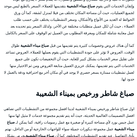
وإتقان الخدمات التي يقوم
صباغ ميناء الشعيبة
بتقديمها للعملاء، السعر بالطبع ليس موحد
لجميع العمليات، حيث أن مساحة المكان تختلف من فيلا لمنزل لشقة، كما أن ورق
الحوائط له العديد من الأنواع والأشكال، وسعر التشطيبات يختلف على حسب طلب
العملاء ، حيث أن لكل عميل متطلبات مختلفة عن الأخر، ولذلك السعر يتم تحديده بعد
عمل معاينة شاملة للمكان ومعرفة المطلوب من العميل ثم الوقوف على السعر بالكامل.
كما أن هناك عروض وخصومات كثيرة يتم تقديمها من قبل
صباغ ميناء الشعيبة
طوال
الوقت، العروض لا تؤثر على جودة التشطيبات التي يقوم بعملها للعملاء، العروض تساعد
على تقليل سعر الخدمات بشكل كبير للغاية، حيث أن التخفيضات تكون على جميع
الخدمات التي يتم تقديمها، يمكنك عزيزي العميل متابعة العروض ومن ثم الاختيار منها
لعمل تشطيبات ممتازة بسعر حصري لا يوجد في أي مكان أخر مع احترافية ودقة بالعمل لا
حدود لها.
صباغ شاطر ورخيص بميناء الشعيبة
اول صباغ شاطر ورخيص بميناء الشعيبة لدينا افضل مجموعة من التشطيبات التي تضاهي
افضل التصميمات العالمية الحديثة، حيث أنه يتم تقديم مجموعة خدمات لا مثيل لها منها
عمل جبس بورد لأي مساحة كبيرة أو صغيرة مع عمل رسومات راقية، كما يمكن لـ
صباغ
ميناء الشعيبة
عمل مجموعة ديكورات جميلة سواء للواجهات الخارجية أو من الداخل، نهتم
بأدق التفاصيل عند تقديم التشطيبات المختلفة، كما أن
صباغ ميناء الشعيبة
يحرص بشكل