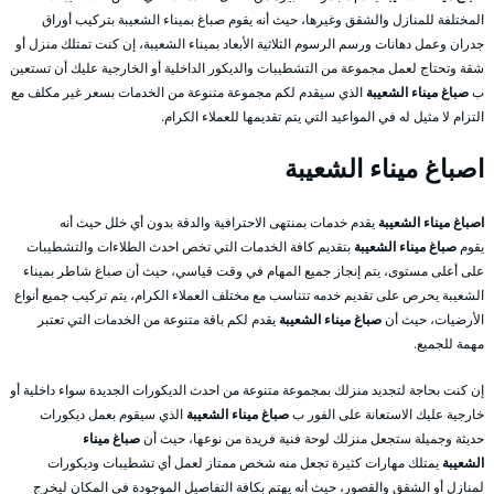
المختلفة للمنازل والشقق وغيرها، حيث أنه يقوم صباغ بميناء الشعيبة بتركيب أوراق
جدران وعمل دهانات ورسم الرسوم الثلاثية الأبعاد بميناء الشعيبة، إن كنت تمتلك منزل أو
شقة وتحتاج لعمل مجموعة من التشطيبات والديكور الداخلية أو الخارجية عليك أن تستعين
ب
صباغ ميناء الشعيبة
الذي سيقدم لكم مجموعة متنوعة من الخدمات بسعر غير مكلف مع
التزام لا مثيل له في المواعيد التي يتم تقديمها للعملاء الكرام.
اصباغ ميناء الشعيبة
اصباغ ميناء الشعيبة
يقدم خدمات بمنتهى الاحترافية والدقة بدون أي خلل حيث أنه
يقوم
صباغ ميناء الشعيبة
بتقديم كافة الخدمات التي تخص احدث الطلاءات والتشطيبات
على أعلى مستوى، يتم إنجاز جميع المهام في وقت قياسي، حيث أن صباغ شاطر بميناء
الشعيبة يحرص على تقديم خدمه تتناسب مع مختلف العملاء الكرام، يتم تركيب جميع أنواع
الأرضيات، حيث أن
صباغ ميناء الشعيبة
يقدم لكم باقة متنوعة من الخدمات التي تعتبر
مهمة للجميع.
إن كنت بحاجة لتجديد منزلك بمجموعة متنوعة من احدث الديكورات الجديدة سواء داخلية أو
خارجية عليك الاستعانة على الفور ب
صباغ ميناء الشعيبة
الذي سيقوم بعمل ديكورات
حديثة وجميلة ستجعل منزلك لوحة فنية فريدة من نوعها، حيث أن
صباغ ميناء
الشعيبة
يمتلك مهارات كثيرة تجعل منه شخص ممتاز لعمل أي تشطيبات وديكورات
لمنازل أو الشقق والقصور، حيث أنه يهتم بكافة التفاصيل الموجودة في المكان ليخرج