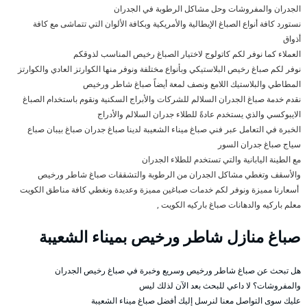
الجدران والمفروشات وحل مشاكل الرطوبة في الجدران
نستورد كافة أنواع الصباغ الإيطالية والأمريكية وبكافة الألوان التي تتماشى مع كافة
أذواق
العملاء كما نوفر لكم كاتولوج لاختيار الصباغ رخيص المناسب لذوقكم
نوفر لكم صباغ رخيص البلاستيكي وبأنواع مختلفة ونوفر منها الكوارتز العادي والكوارتز
المطاطي والبلاستيك اللامع ونصف لمعة أيضاً صباغ شاطر ورخيص
نقدم خدمة صباغ الجدران السلالم للشركات والأبراج السكنية ونقوم باستخدام الصباغ
الايبوكسي والذي يستخدم عادةً للطلاء جدران السلالم والأدراج
الخبرة في التعامل عبر فني صباغ ميناء الشعيبة لدينا صباغ جدران صباغ بيبان صباع
سياج صباغ جدران السور
مع الطينة اليابانية والتي تستخدم للطلاء الجدران
والأسقف وتغطي مشاكل الجدران من الرطوبة والتشققات صباغ شاطر ورخيص
أسعارنا مميزة ونوفر لكم خدمات صباغين مميزة وعديدة ونغطي كافة مناطق الكويت
معلم باركيه والدهانات صباغ باركيه الكويت ,
صباغ منازل شاطر ورخيص بميناء الشعيبة
هل تبحث عن صباغ شاطر ورخيص وسريع وخبرة في صباغ رخيص الجدران
والمفروشات؟ لا داعي للبحث بعد الآن لذلك ليس
عليك سوى التواصل معنا لنرسل إليك أفضل صباغ ميناء الشعيبة