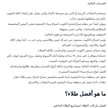
الخدمات التالية:
نستخدم الدهانات الزيتية أو التي يتم تمديدها بالماء والتي تعمل على إخفاء كافة العيوب
بالجدران وتعطيها ملمس جذاب.
ونوفر أيضاً عبر معلم صباغ هندي الكويت اصباغ ميناء الشعيبة بقشر البيض المخصصة
للمطابخ والحمامات والتي تتميز بسهولة
التنظيف ومقاومتها للحرارة المرتفعة ورطوبة العالية.
نؤمن اصباغ بالكويت مستورد من شركة جونن وفلاسبير وجي جي ب، كما نوفر كافة
المواد والأدوات وإكسسوارات الصباغة.
نوفر صباغ رخيص الكويت المتميز والمناسب لكافة العملاء.
خدماتنا متوافرة على مدار ٢٤ ساعة وطيلة أيام الأسبوع ونعمل بروح الفريق لنوفر لكم
الوقت والجهد ونسلم أعمالنا في التوقيت المحدد.
نتميز بالكفاءة العالية وجودة والخبرة بكافة أنواع الجدران وطريقة طلائها واستخدام
أفضل أنواع صباغ ميناء الشعيبة المتميزة.
نعمل في منطقة ميناء الشعيبة لدينا قسم متخصص صباغ اصباغ رسم طلاء دهان
دهانات لاننا نعمل في منطقة ميناء الشعيبة قسم الدهانات والاصباغ.
ما هو أفضل طلاء؟
أفضل ماركات الطلاء لمشاريع الطلاء الداخلي