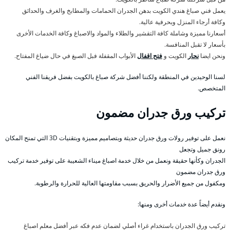
يعمل فني صباغ هندي الكويت بدهن الجدران الحمامات والمطابخ والغرف والحدائق
وكافة أرجاء المنزل وبحرفية عالية.
أسعارنا مميزة وشاملة كافة التقشير والطلاء والمواد والاصباغ وكافة الخدمات الأخرى
بأسعار لا تقبل المنافسة.
ونحن ايضا
نحار
الكويت و
فتح اقفال
الأبواب المقفلة فبل الصبغ في حال ضياغ المفتاح.
لسنا الوحيدين في المنطقة ولكننا أفضل شركة صباغ بالكويت بفضل فريقنا الفني
المتخصص.
تركيب ورق جدران مضمون
نعمل على توفير رولات ورق جدران حديثة وبتصاميم مميزة وبتقنيات 3D التي تمنح المكان
رونق جميل وتجعل
الجدران وكأنها حقيقة ونعمل من خلال خدمة اصباغ ميناء الشعيبة على توفير خدمة تركيب
ورق جدران مضمون
ومكفول من جميع الأضرار والحريق بسبب مقاومتها العالية للحرارة والرطوبة.
ونقدم أيضاً عدة خدمات أخرى ومنها:
تركيب ورق الجدران باستخدام غراء أصلي لضمان عدم فكه عبر أفضل معلم اصباغ