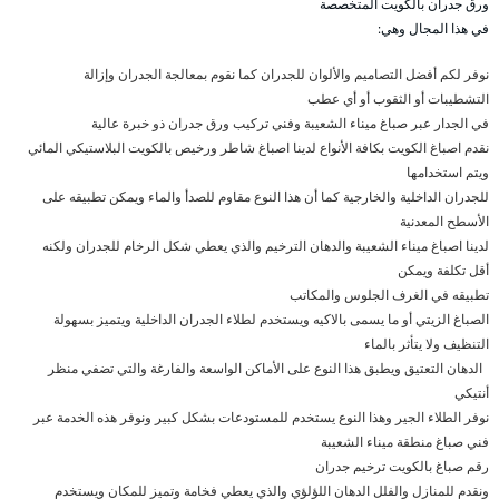
ورق جدران بالكويت المتخصصة
في هذا المجال وهي:
نوفر لكم أفضل التصاميم والألوان للجدران كما نقوم بمعالجة الجدران وإزالة
التشطيبات أو الثقوب أو أي عطب
في الجدار عبر صباغ ميناء الشعيبة وفني تركيب ورق جدران ذو خبرة عالية
نقدم اصباغ الكويت بكافة الأنواع لدينا اصباغ شاطر ورخيص بالكويت البلاستيكي المائي
ويتم استخدامها
للجدران الداخلية والخارجية كما أن هذا النوع مقاوم للصدأ والماء ويمكن تطبيقه على
الأسطح المعدنية
لدينا اصباغ ميناء الشعيبة والدهان الترخيم والذي يعطي شكل الرخام للجدران ولكنه
أقل تكلفة ويمكن
تطبيقه في الغرف الجلوس والمكاتب
الصباغ الزيتي أو ما يسمى بالاكيه ويستخدم لطلاء الجدران الداخلية ويتميز بسهولة
التنظيف ولا يتأثر بالماء
الدهان التعتيق ويطبق هذا النوع على الأماكن الواسعة والفارغة والتي تضفي منظر
أنتيكي
نوفر الطلاء الجير وهذا النوع يستخدم للمستودعات بشكل كبير ونوفر هذه الخدمة عبر
فني صباغ منطقة ميناء الشعيبة
رقم صباغ بالكويت ترخيم جدران
ونقدم للمنازل والفلل الدهان اللؤلؤي والذي يعطي فخامة وتميز للمكان ويستخدم