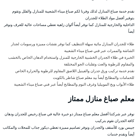
نقدم خدمة صباغ المنازل لذلك وفرنا لكم صباغ ميناء الشعيبة للمنازل والفلل ونقوم
بتوفير أفضل مواد الطلاء للجدران
الداخلية والخارجية للمنازل كما نوفر أيضاً ألوان زاهية تعطي مساحات عالية للغرف ونوفر
أيضاً
طلاء للجدران المنازل مائية سهلة التنظيف كما نوفر نقشات مميزة ورسومات لجدار
الشاشة والممرات عبر فني صباغ ميناء الشعيبة
الخبرة في طلاء الجدران الخشبية الخارجية للمنزل واستخدام الدهان الخاص بالخشب
والمقاوم للرطوبة والعث وتقلبات الجو المختلفة
نقدم خدمة تركيب ورق جدران والفينيل اللاصق المقاوم للرطوبة والحرارة الخاص
للحمامات والمطابخ أيضاً بيد معلم صباغ شاطر بالكويت
طلاء الأبواب وبخ الموبيليا وغرف النوم والمطابخ أيضاً عبر فني صباغ ميناء الشعيبة
معلم صباغ منازل ممتاز
نوفر عبر شركتنا أفضل معلم صباغ ممتاز ذو خبرة عالية في صباغ رخيص للجدران ودهان
كافة الجدران نقوم بتركيب
جيبس بورد للأسقف والجدران ونوفر تصاميم مميزة تعطي ديكور جذاب للمحلات والمكاتب
أيضاً ونقدم خدمات