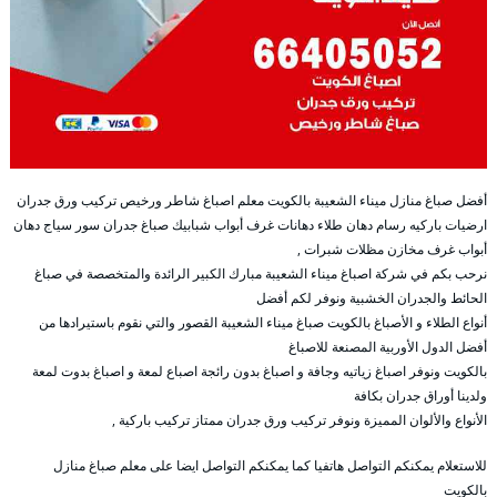
أفضل صباغ منازل ميناء الشعيبة بالكويت معلم اصباغ شاطر ورخيص تركيب ورق جدران
ارضيات باركيه رسام دهان طلاء دهانات غرف أبواب شبابيك صباغ جدران سور سياج دهان
أبواب غرف مخازن مظلات شبرات ,
نرحب بكم في شركة اصباغ ميناء الشعيبة مبارك الكبير الرائدة والمتخصصة في صباغ
الحائط والجدران الخشبية ونوفر لكم أفضل
أنواع الطلاء و الأصباغ بالكويت صباغ ميناء الشعيبة القصور والتي نقوم باستيرادها من
أفضل الدول الأوربية المصنعة للاصباغ
بالكويت ونوفر اصباغ زياتيه وجافة و اصباغ بدون رائجة اصباع لمعة و اصباغ بدوت لمعة
ولدينا أوراق جدران بكافة
الأنواع والألوان المميزة ونوفر تركيب ورق جدران ممتاز تركيب باركية ,
للاستعلام يمكنكم التواصل هاتفيا كما يمكنكم التواصل ايضا على معلم صباغ منازل
بالكويت