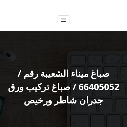
لتجاوز
الكويتية
خدمات وظائف بالكويت
لى
لمحتوى
صباغ ميناء الشعيبة رقم /
66405052 / صباغ تركيب ورق
جدران شاطر ورخيص