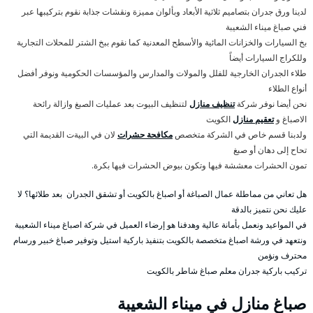
لدينا ورق جدران بتصاميم ثلاثية الأبعاد وبألوان مميزة ونقشات جذابة نقوم بتركيبها عبر
فني صباغ ميناء الشعيبة
بخ السيارات والخزانات المائية والأسطح المعدنية كما نقوم ببخ الشتر للمحلات التجارية
وللكراج السيارات أيضاً
طلاء الجدران الخارجية للفلل والمولات والمدارس والمؤسسات الحكومية ونوفر أفضل
أنواع الطلاء
نحن أيضا نوفر شركة
تنظيف منازل
لتنظيف البيوت بعد عمليات الصبغ وازالة رائحة
الاصباغ و
تعقيم منازل
الكويت
ولدبنا قسم خاص في الشركة متخصص
مكافحة حشرات
لان في البيةت القديمة التي
تحاح إلى دهان أو صبغ
تمون الحشرات معششة فيها وتكون بيوض الحشرات فيها بكرة.
هل تعاني من مماطلة عمال الصباغة أو اصباغ بالكويت أو تشقق الجدران بعد طلائها؟ لا
عليك نحن نتميز بالدقة
في المواعيد ونعمل بأمانة عالية وهدفنا هو إرضاء العميل في شركة اصباغ ميناء الشعيبة
ونتعهد في ورشة اصباغ متخصصة بالكويت بتنفيذ باركية استيل وتوفير صباغ خبير ورسام
محترف ونؤمن
تركيب باركية جدران معلم صباغ شاطر بالكويت
صباغ منازل في ميناء الشعيبة