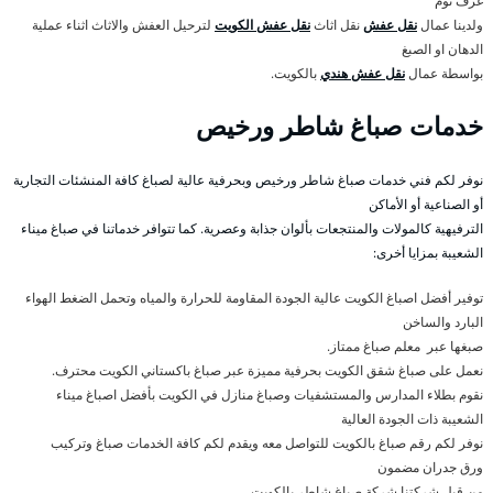
غرف نوم
ولدينا عمال
نقل عفش
نقل اثاث
نقل عفش الكويت
لترحيل العفش والاثاث اثناء عملية
الدهان او الصبغ
بواسطة عمال
نقل عفش هندي
بالكويت.
خدمات صباغ شاطر ورخيص
نوفر لكم فني خدمات صباغ شاطر ورخيص وبحرفية عالية لصباغ كافة المنشئات التجارية
أو الصناعية أو الأماكن
الترفيهية كالمولات والمنتجعات بألوان جذابة وعصرية. كما تتوافر خدماتنا في صباغ ميناء
الشعيبة بمزايا أخرى:
توفير أفضل اصباغ الكويت عالية الجودة المقاومة للحرارة والمياه وتحمل الضغط الهواء
البارد والساخن
صبغها عبر معلم صباغ ممتاز.
نعمل على صباغ شقق الكويت بحرفية مميزة عبر صباغ باكستاني الكويت محترف.
نقوم بطلاء المدارس والمستشفيات وصباغ منازل في الكويت بأفضل اصباغ ميناء
الشعيبة ذات الجودة العالية
نوفر لكم رقم صباغ بالكويت للتواصل معه ويقدم لكم كافة الخدمات صباغ وتركيب
ورق جدران مضمون
من قبل شركتنا شركة صباغ شاطر بالكويت.