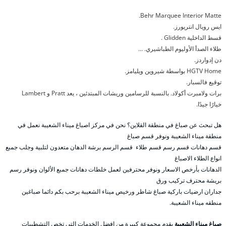
Behr Marquee Interior Matte.
ايس رويال انتريورز.
قسط الداخلية Glidden .
طلاء الصدأ الأوليوم الطباشيري. …
دن إدواردز.
HGTV Home بواسطة شيروين ويليامز.
توقيع فالسبار.
برات ولامبرت أكولاد. بالنسبة للرسامين وريشات المبتدئين ، يعد Pratt و Lambert
خيارًا جيدًا.
هل تبحث عن صباغ في منطقة القلاين؟ نحن في مركز اصباغ ميناء الشعيبة نعمل في
منطقة ميناء الشعيبة ونوفر قسم صباغ
قسم دهانات قسم رسم قسم طلاء قسم الرسم برشة الدهان متعدون لتلبية وجلب جمبع
انواع الطلاء الاصباغ
الدهانات بأرخص الاسعار ونوفر محترفين لعمل خلطات دهانات جمبع الألوان ونوفر رسم
بريشة محترف تركيب ورق
جداران ارضيات باركية صباغ شاطر ورخيص ميناء الشعيبة برحب بكم دائما صباغين
منطقه ميناء الشعيبة.
صباغ ميناء الشعيبة
يقدم مجموعة كبيرة من افضل الخدمات التي تخص التشطيبات