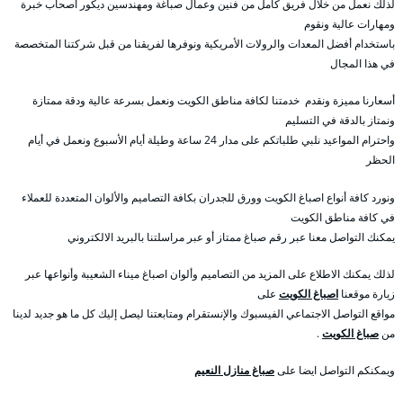
لذلك نعمل من خلال فريق كامل من فنين وعمال صباغة ومهندسين ديكور أصحاب خبرة
ومهارات عالية ونقوم
باستخدام أفضل المعدات والرولات الأمريكية ونوفرها لفريقنا من قبل شركتنا المتخصصة
في هذا المجال
أسعارنا مميزة ونقدم خدمتنا لكافة مناطق الكويت ونعمل بسرعة عالية ودقة ممتازة
ونمتاز بالدقة في التسليم
واحترام المواعيد نلبي طلباتكم على مدار 24 ساعة وطيلة أيام الأسبوع ونعمل في أيام
الحظر
ونورد كافة أنواع اصباغ الكويت وورق للجدران بكافة التصاميم والألوان المتعددة للعملاء
في كافة مناطق الكويت
يمكنك التواصل معنا عبر رقم صباغ ممتاز أو عبر مراسلتنا بالبريد الالكتروني
لذلك يمكنك الاطلاع على المزيد من التصاميم وألوان اصباغ ميناء الشعيبة وأنواعها عبر
زيارة موقعنا
اصباغ الكويت
على
مواقع التواصل الاجتماعي الفيسبوك والإنستقرام ومتابعتنا ليصل إليك كل ما هو جديد لدينا
من
صباغ الكويت
.
ويمكنكم التواصل ايضا على
صباغ منازل النعيم