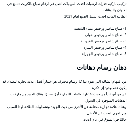
تركيب باركيه جدرات ارضيات احدث الموديلات اتصل في ارقام صباغ بالكويت ةتمتع في
الالوان والدهانات
ايطالية المانية احدث استيل الصبغ لعام 2021 .
1- صباغ شاطر ورخيص ميناء الشعيبة
2- صباغ شاطر ورخيص حولي
3- صباغ شاطر ورخيص الفروانية
4- صباغ شاطر ورخيص السرة
5- صباغ شاطر ورخيص الجهراء
دهان رسام دهانات
من المهام الشاقة التي يقوم بها كل رسام محترف هو اختيار أفضل علامة تجارية للطلاء. قد
يكون عدم وجود إي فكرة
عن من أين تبدأ من حيث اختيار العلامات التجارية أمرًا محيرًا. هناك العديد من ماركات
الدهانات المتوفرة في السوق ،
وهناك علامة تجارية مختلفة عن الأخرى من حيث الجودة وتشطيبات الطلاء. لهذا السبب
من المهم البحث عن الأفضل
حاليًا في السوق في عام 2021