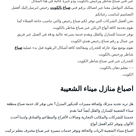
عبر فني صباغ شاطر ورخيص بالكويت وذو خبرة عالية في هذا المجال
يمكنك التواصل معنا عبر اتصالك برقم فني
صباغ بالكويت
رخيص لنرسل إليك أفضل
التصاميم لتناسب رغباتكم
نحن أفضل الشركات التي توفر لكم صباغ رخيص والتي تناسب حاجة العملاء كما
نقوم بخدمة كافة أنواع الزبائن عبر صباغ شاطر بالكويت
نوفر خدمتنا للمنازل والفلل ونقدم خدمة بسرعة عالية ودقة في العمل عبر فريق
من عمال و رقم صباغ رخيص هندي الكويت
نقوم بوضع مواد عازلة للجدران ومعالجة كافة أشكال الرطوبة قبل بدء عملية
صباغ
شاطر ورخيص بالكويت
للجدران عبر فني صباغ شاطر الكويت
– – معلم دهان بالكويت
الكويت .
اصباغ منازل ميناء الشعيبة
هل تريد تجديد منزلك وإضافة مميزات للديكور المنزل؟ نحن نوفر لك خدمة صباغ منظقة
ميناء الشعيبة للمنازل والفلل أيضاً كما نقدم
خدمتنا للشركات والمكاتب التجارية وصالات الأفراح والمطاعم والفنادق ولدينا أحدث
الألوان ونوفر لكم أفضل أنواع
اصباغ ميناء الشعيبة الزيات والجافة ونوفر خدمات مميزة عبر صباغ محترف معلم تركيب