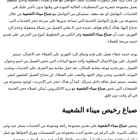
بعمل مجموعة حصرية من التشطيبات العالية الجودة في وقتها بدون تأخير عليك في
الخدمات، التواصل لم يعد معقد، ستتمكن من التواصل مع
صباغ ميناء الشعيبة
من خلال
مجموعة من طرق التواصل الحديثة التي تساعد بدورها على سرعة حجز الخدمات التي
تحتاج إليها، هناك أرقام هواتف عديدة حتى لا يعاني العميل من شبكة مشغولة وعدم الرد
الفوري، حيث أن
صباغ ميناء الشعيبة
وفر الكثير من الخطوط كنوع من الحرص على تقديم
خدمه مريحة للعملاء.
يوجد خدمه عملاء تعمل على قدم وساق للرد الفوري على العملاء عند الاتصال، سيتم
التعرف على نوع الاعمال المطلوبة وأخذ جميع البيانات التي تخص العميل من اسم وعنوان
العميل ، يتم تحديد موعد معاينة للمكان، بعد عمل معاينة يتم التعرف على الخدمات وتحديد
الموعد بالتقديم، وحتى نوفر الجهد والتعب على العملاء، لن يحتاج العميل للحضور لمقر
بنفسه، سيتم عمل تعاقد داخل منزلك، كما أن هناك حجز عبر الإنترنت، لوجود مجموعة من
الصفحات التي تخص
صباغ ميناء الشعيبة
مع بريد الالكتروني، يُمكن لعملاء حجز الخدمة
في أي وقت دون قلق.
صباغ رخيص ميناء الشعيبة
يسعى
صباغ ميناء الشعيبة
على تقديم مجموعة رائعة ومتنوعة من الخدمات بسعر جيد وغير
مكلف بالمرة، على الرغم من تقديم أحدث مجموعة من التصميمات وورق الحوائط مع عمل
ديكورات داخلية وخارجية للمنازل والشقق والفلل إلا أنه يقدم سعر لا يقارن مع جودة