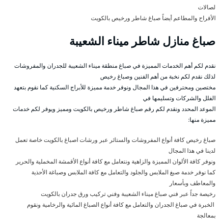
لصالات
الأفراح والمطاعم أيضاً صباغ شاطر ورخيص بالكويت
صباغ منازل شاطر ميناء الشعيبة
نقدم لكم أهم الخدمات المميزة في صباغ منطقة ميناء الشعيبة للجدران والمفروشات
لذلك نقدم لكم نخبة من أهم الفنين وصباغ رخيص
مختصين ومحترفين في هذا المجال ونوفر خدمة مميزة للأبراج السكنية كما نقوم بتعهد
الفلل والشركات وتسليمها في
الموعد المحدد ونقدم لكم رقم صباغ شاطر ورخيص بالكويت ومميز ويوفر لكم خدمات
مميزة منها:
صباغ رخيص كافة أنواع المفروشات والستائر عبر ورشات اصباغ بالكويت خاصة تعمل
لدينا في هذا المجال
ونوفر كافة الألوان المميزة والزاهية ونتعامل مع كافة أنواع الأقمشة المخملية والحرير
كما نوفر خدمة صبغ الملابس والجلود والتعامل مع كافة الملابس وصباغة الأحذية
والمعاطف وبأسعار
رخيصة جداً عبر فني صباغ ميناء الشعيبة وفني تركيب ورق جدران بالكويت
الخبرة في صباغ الجدران والتعامل مع كافة أنواع الصباغ المائية والرخامية ونقوم
بمعالجة