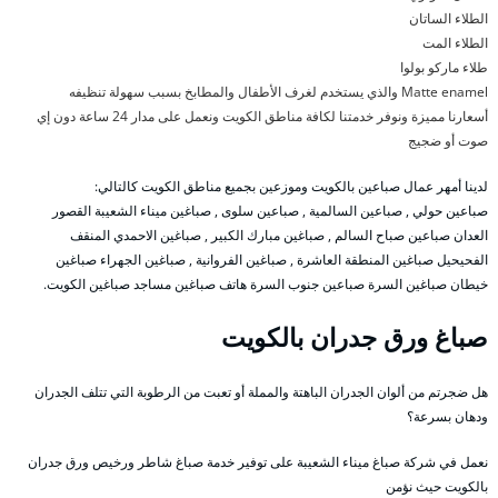
الطلاء الساتان
الطلاء المت
طلاء ماركو بولوا
Matte enamel والذي يستخدم لغرف الأطفال والمطابخ بسبب سهولة تنظيفه
أسعارنا مميزة ونوفر خدمتنا لكافة مناطق الكويت ونعمل على مدار 24 ساعة دون إي
صوت أو ضجيج
لدينا أمهر عمال صباعين بالكويت وموزعين بجميع مناطق الكويت كالتالي:
صباعين حولي , صباعين السالمية , صباعين سلوى , صباغين ميناء الشعيبة القصور
العدان صباعين صباح السالم , صباغين مبارك الكبير , صباغين الاحمدي المنقف
الفحيحيل صباغين المنطقة العاشرة , صباغين الفروانية , صباغين الجهراء صباغين
خيطان صباغين السرة صباعين جنوب السرة هاتف صباغين مساجد صباغين الكويت.
صباغ ورق جدران بالكويت
هل ضجرتم من ألوان الجدران الباهتة والمملة أو تعبت من الرطوبة التي تتلف الجدران
ودهان بسرعة؟
نعمل في شركة صباغ ميناء الشعيبة على توفير خدمة صباغ شاطر ورخيص ورق جدران
بالكويت حيث نؤمن