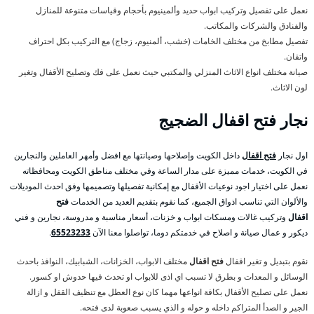
نعمل على تفصيل وتركيب ابواب حديد وألمينيوم بأحجام وقياسات متنوعة للمنازل
والفنادق والشركات والمكاتب.
تفصيل مطابخ من مختلف الخامات (خشب، ألمنيوم، زجاج) مع التركيب بكل احتراف
واتقان.
صيانة مختلف انواع الاثاث المنزلي والمكتبي حيث نعمل على فك وتصليح الأقفال وتغير
لون الاثاث.
نجار
فتح اقفال
الضجيج
اول نجار
فتح اقفال
داخل الكويت وإصلاحها وصيانتها مع افضل وأمهر العاملين والنجارين
في الكويت، خدمات مميزة على مدار الساعة وفي مختلف مناطق الكويت ومحافظاته
نعمل على اختيار اجود نوعيات الأقفال مع إمكانية تفصيلها وتصميمها وفق احدث الموديلات
والألوان التي تناسب اذواق الجميع، كما نقوم بتقديم العديد من الخدمات
فتح
اقفال
وتركيب غالات ومسكات ابواب و خزنات، أسعار مناسبة و مدروسة، نجارين و فني
ديكور و عمال صيانة و اصلاح في خدمتكم دوما، تواصلوا معنا الآن
65523233
.
نقوم بتبديل و تغير اقفال
فتح اقفال
مختلف الابواب، الخزانات، الشبابيك، النوافذ باحدث
الوسائل و المعدات و بطرق لا تسبب اي اذى للابواب او تحدث فيها حدوش او كسور.
نعمل على تصليح الأقفال بكافة انواعها مهما كان نوع العطل مع تنظيف القفل و ازالة
الجير و الصدأ المتراكم داخله و حوله و الذي يسبب صعوبة لدى فتحه.