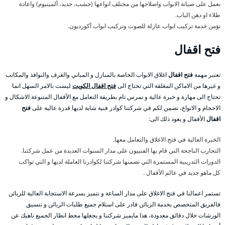
نعمل على صيانة الابواب واصلاحها من مختلف انواعها (خشب، حديد، ألمينيوم) واعادة
طلاء او دهن الباب.
نؤمن خدمة تركيب ابواب عازلة للصوت وتركيب ابواب أكورديون.
فتح اقفال
تعتبر مهمة
فتح اقفال
اغلاق الابواب الخاصة بالمنازل و المباني والغرف والنوافذ والمكاتب
و غيرها من الاماكن المغلقة التي تحتاج الى
فتح اقفال الكويت
ليست بالامر السهل انما
تحتاج الى مهارة و خبرة عالية و تمرس تام بطريقة التعامل مع الأقفال المتنوعة الاشكال و
الاحجام و الانواع، نضمن لكم في شركتنا كوادر فنية شابة لديها قدرة عالية على
فتح
اقفال
الأقفال و يعود ذلك الى:
الخبرة العالية في فتح الاغلاق والتعامل معها.
التجارب الناجحة التي قام بها الفنييون على مدار السنوات العديدة من عمل شركتنا.
الدورات التدريبية المستمرة التي تضمنها شركتنا لكوادرنا العاملة لديها و التي تواكب
كل ماهو جديد في عالم الأقفال .
تستمر اعمالنا في فتح الاغلاق على مدار الساعة و نتميز بسرعة الاستجابة العالية للزبائن
فالفريق المتخصص بخدمة الزبائن قادر على استلام جميع طلبات الزبائن و تنسيق
الورشات خلال دقائق معدودة، هذا مايميز شركتنا و يجعلها محط انظار الجميع ناهيك عن