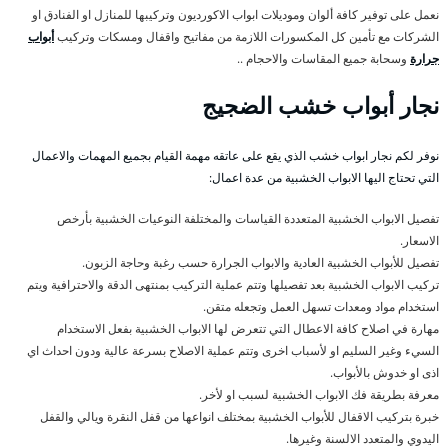
نعمل على توفير كافة ألوان وموديلات ابواب الاكورديون وتركيبها للمنازل او الفنادق او
الشركات مع تأمين كل المكسورات اللازمة من مفاتيح واقفال ومسكات وتركيب
أبواب
جرارة
وسحابة جميع المقاسات والاحجام ..
نجار أبواب خشب الضجيج
نوفر لكم نجار ابواب خشب الذي يقع على عاتقه مهمة القيام بجميع المهمات والاعمال
التي تحتاج اليها الابواب الخشبية من عدة اعمال:
تفصيل الابواب الخشبية المتعددة القياسات والمختلفة النوعيات الخشبية بأرخص
الاسعار.
تفصيل للأبواب الخشبية العادية والابواب الجرارة حسب رغبة وحاجة الزبون.
تركيب الابواب الخشبية بعد تفصيلها وتتم عملية التركيب بمنتهى الدقة والاحترافية ويتم
استخدام مواد ومعدات تسهل العمل وتجعله متقن.
مهارة في اصلاح كافة الاعطال التي تتعرض لها الابواب الخشبية بفعل الاستخدام
السيء وغير السليم او لأسباب اخرى وتتم عملية الاصلاح بسرعة عالية ودون احداث اي
اذى او خدوش بالأبواب.
معرفة بطريقة فك الابواب الخشبية لسبب او لأخر.
خبرة بتركيب الاقفال للأبواب الخشبية بمختلف انواعها من قفل النقرة ويالي والقفل
اليدوي والمتعدد الالسنة وغيرها.