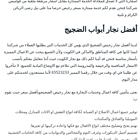
أسعارنا التي لا تصدق فمعادلة الخدمة الممتازة مقابل اسعار مرتفعة ملغية من قواميس
شركتنا فنحن نقدم لكم خدمة ممتازة بسعر رخيص حرصا منا على نيل رضى الزبائن
الكرام و تلبية
أفضل نجار أبواب الضجيج
لدينا أفضل نجار رخيص الضجيج الذي يؤمن كل الخدمات التي يطلبها العملاء من شركتنا
اينما كانوا في كافة المناطق والاماكن في الكويت ولأن الجميع يبحث عن الاعمال المميزة
بأسعار مناسبة فنحن قد أمنا لكم ذلك مع نجار الكويت حيث أننا نتعامل معكم بأنسب
الاسعار المنافسة والرخيصة والمدروسة التي تتلاءم مع الاوضاع المادية للجميع، لا تتأخروا
عن طلبنا في اي وقت من خلال رقمنا المميز 65523233 لأننا مستعدون لخدمتكم على
مدار اليوم.
نعنى بتأمين كافة اعمال وخدمات النجارة مع نجار رخيص الضجيجوبأفضل سعر حيث نقوم
ب:
توفير جميع اعمال الاصلاح او الصيانة لكافة انواع العفش او الاثاث للمنازل ومحلات
الموبيليا والفنادق والمكتبات.
نهتم بفتح وتصليح مختلف انواع الاقفال مع فكها واعادة تركيبها او تغيرها.
تصميم أجمل الديكورات وغرف النوم والمجالس والديوانيات من كافة الخامات الخشبية
التي نحرص على اختيارها من اجود الماركات.