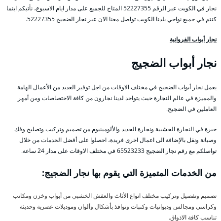
نجار في الكويت عبر الرقم 52227355 المتاح للجميع على مدار ايام الاسبوع، نأتيكم اينما
كنتم في جميع نواحي بلدنا الكويت تواصل معنا الان عبر نجار الضجيج 52227355.
نجار أبواب الفروانية
نجار أبواب الضجيج
يعمل نجار أبواب الضجيج في مختلف الاوقات من اجل توفير العديد من الأعمال الهامة
والمميزة في عالم النجارة حيث يتواجد لدينا نجارون من كافة الاختصاصات ومن أمهر
العاملين في الضجيج.
خبرة في النجارة الخشبية ونجارة الحديد والألومينيوم من تصميم وتركيب وتصليح وفك
وصيانة ونقل بالإضافة الى اعمال اخرى فريدة، احصلوا على أفضل الخدمات من خلال
تواصلكم مع رقم نجار الضجيج 65523233 في مختلف الاوقات على مدار 24 ساعة.
من الخدمات المتميزة التي يقوم بها نجار الضجيج:
تصميم وتفصيل وتركيب مختلف انواع الأثاث والعفش الخشبي من أبواب وخزن ومكاتب
وكراسي ومجالس وديوانيات وكنبات ونوافذ بأشكال وألوان وموديلات عصرية وحديثة
تناسب كافة الاذواق.