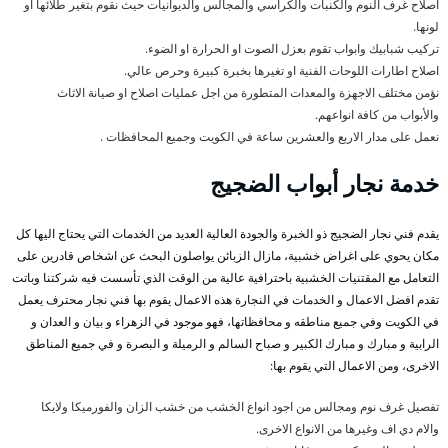
اصلاح غرف النوم والكنبات والكراسي والمجالس والديوانيات حيث نقوم بتغير طلائها او
لونها.
تركيب شبابيك وابواب تقوم بعزل الصوت او الحرارة او الضوء.
اصلاح اطارات اللوحات الفنية او تغيرها بخبرة كبيرة وحرص عالي.
نؤمن مختلف الاجهزة والمعدات المتطورة من اجل عمليات اصلاح او صيانة الاثاث
والأبواب من كافة انواعهم.
نعمل على مدار الاربع والعشرين ساعة في الكويت وجميع المحافظات .
خدمة نجار أبواب الضجيج
يقدم فني نجار الضجيج ذو الخبرة والجودة العالية العديد من الخدمات التي يحتاج اليها كل
مكان يحوي على اغراض خشبية، مازال الزبائن يواصلون البحث عن اشخاص قادرين على
التعامل مع المقتنيات الخشبية باحترافية عالية من الوقت الذي تأسست فيه شركتنا وباتت
تقدم افضل الاعمال و الخدمات في النجارة هذه الاعمال يقوم بها فني نجار محترف يعمل
في الكويت وفي جميع مناطقه و محافظاتها، فهو موجود في الزهراء و بيان و العدان و
الرابية و مبارك و مبارك الكبير و صباح السالم و الرميلة و البصرة و في جميع المناطق
الاخرى، ومن الاعمال التي يقوم بها:
تفصيل غرف نوم ومجالس من اجود انواع الخشب من خشب الزان والفورميكا ولايكا
والام دي اف وغيرها من الانواع الاخرى.