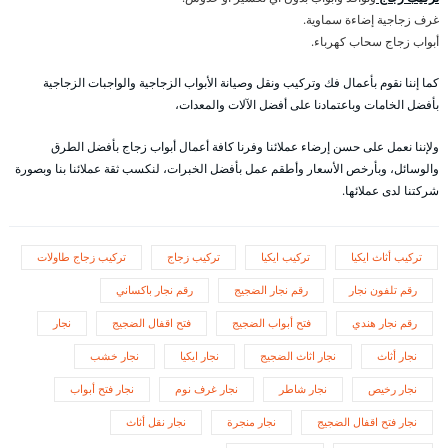
غرف زجاجية إضاءة سماوية.
أبواب زجاج سحاب كهرباء.
كما إننا نقوم بأعمال فك وتركيب ونقل وصيانة الأبواب الزجاجية والواجبات الزجاجية
بأفضل الخامات وباعتمادنا على أفضل الآلات والمعدات،
ولإننا نعمل على حسن إرضاء عملائنا وفرنا كافة أعمال أبواب زجاج بأفضل الطرق
والوسائل، وبأرخص الأسعار وأطقم عمل بأفضل الخبرات، لنكسب ثقة عملائنا بنا وبصورة
شركتنا لدى عملائها.
تركيب أثاث ايكيا
تركيب ايكيا
تركيب زجاج
تركيب زجاج طاولات
رقم تلفون نجار
رقم نجار الضجيج
رقم نجار باكساني
رقم نجار هندي
فتح أبواب الضجيج
فتح اقفال الضجيج
نجار
نجار أثاث
نجار اثاث الضجيج
نجار ايكيا
نجار خشب
نجار رخيص
نجار شاطر
نجار غرف نوم
نجار فتح أبواب
نجار فتح اقفال الضجيج
نجار منجرة
نجار نقل أثاث