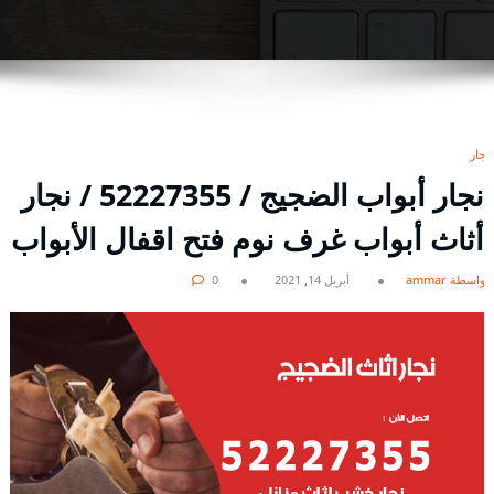
نجار
نجار أبواب الضجيج / 52227355 / نجار
أثاث أبواب غرف نوم فتح اقفال الأبواب
بواسطة ammar
أبريل 14, 2021
0