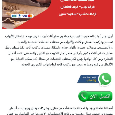
أول نجار أبواب الضجيج بالكويت رقم تلفون نجار أثاث أبواب غرف نوم فتخ اقفال الأبواب
تصميم وتركيب العفش والاثاث والابواب من مختلف الخامات الخشبية والحديد
والألومينيوم، موديلات عصرية وألوان جذابة واشكال مميزة، تركيب أثاث ايكيا ميداس نقل
عفش داخلي أثاث مكتبي بأرخص سعر نجار الكويت هو: الخبير والمختص بكافة أعمال
النجارة ومن كل انواعها يؤمن لكم مختلف الخدمات في مجال كما يمكننا التعامل مع
الأقفال من فتح وصناعة وتغير مع تركيب كافة انواع ابواب الكوريون الحديثة.
أعمالنا شاملة ونؤمنها لمختلف المنشآت من منازل وشركات وفلل وديوانيات، أسعار
متميزة ورخيصة، عمال وفنيون من كافة الاختصاصات، لا تترددوا في التواصل مع أفضل