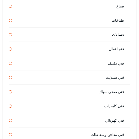
صباغ
طباخات
غسالات
فتح اقفال
فني تكييف
فني ستلايت
فني صحي سباك
فني كاميرات
فني كهربائي
فني مداخن وشفاطات