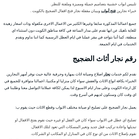
تلبيس ابواب خشبية بتصاميم جميلة ومميزة وملفتة للنظر.
خبراء نجارين
فتح أبواب
وبيبان مقفلة نجار فتح اقفال الضجيج بالكويت .
جميع اعمالنا المذكورة سابقا وغيرها الكثير من الاعمال الاخرى مكفولة وذات اسعار زهيدة
للغاية ناهيك عن انها تقدم على مدار الساعة في كافة مناطق الكويت دون استثناء اي
منطقة، كما أننا نتواجد في مقر عملنا في ايام العطل الرسمية كما اننا نداوم ونقدم
الخدمات في ايام الجمعة.
رقم نجار أثاث الضجيج
نقدم لكم خدمات
نجار
اصلاح وصيانة اثاث بمهارة وحرفية عالية حيث نوفر أمهر النجارين
الخبراء بكافة انواع الاثاث والعفش سواء كان منزليا او مكتبيا، اعمالنا متوافرة للجميع في
كل ارجاء الكويت وعلى مدار ايام الاسبوع لذا يمكن لكافة عملائنا التواصل معنا وطلبنا في
اي وقت كان وسنكون لديهم في أسرع وقت.
يعمل نجار الضجيج على تصليح او صيانة مختلف الابواب وقطع الاثاث حيث يقوم ب:
تصليح اي عطل في الابواب سواء كان في القفل او غيره حيث نقوم بفتح الاقفال او
تبديلها واعادة تركيب قفل جديد وتغير المسكات التي تعود لتلك الاقفال.
نقوم بإصلاح الاثاث من اي نوع كان في المنازل او المكاتب او الشركات.