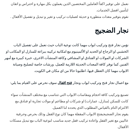
نعمل على توفير اكفأ العاملين المختصين الذين يعملون بكل مهارة و احتراس و اتقان
لتأمين افضل الخدمات.
نقوم بتوفير معدات متطورة و حديثة لعمليات تركيب و تغير و تبديل و تفصيل الأقفال .
نجار الضجيج
نؤمن نجار فتح وتركيب ابواب مهما كانت نوعية الباب حيث نعمل على تفصيل الباب
الخشبي او الزجاج او الحديد او الألمينيوم مع امكانية تركيبه ببراعة للمنازل او المكاتب او
الشركات او المولات او الفنادق او المشافي وكافة المنشآت الاخرى، خبرة كبيرة مع أمهر
الفنين كما نوفر كافة المعدات الحديثة اللازمة للعمل، ورشات خاصة لتصليح وصيانة
الابواب مهما كان العطل فيها، اطلبونا حالا من اي مكان في الكويت.
مع اعمال نجار فتح وتركيب ابواب ونجار
فتح اقفال
سوف نحرص على القيام بما يلي:
تصنيع وتركيب كافة احجام ومقاسات الابواب التي تتناسب مع مختلف المنشآت سواء
كانت للسكن (منازل، عمارات) او شركات او مطاعم او مولات تجارية او فنادق مع
الالتزام التام بالقياس المطلوب الذي يحدده لنا العميل.
يقوم نجار الضجيجبفتح الابواب المقفلة مهما كان نوع القفل وذلك بحرص وحرفية
عاليين مع تغير القفل واعادة تركيب قفل جديد مناسب لنوعية الباب مع تبديل مسكات
الأقفال.