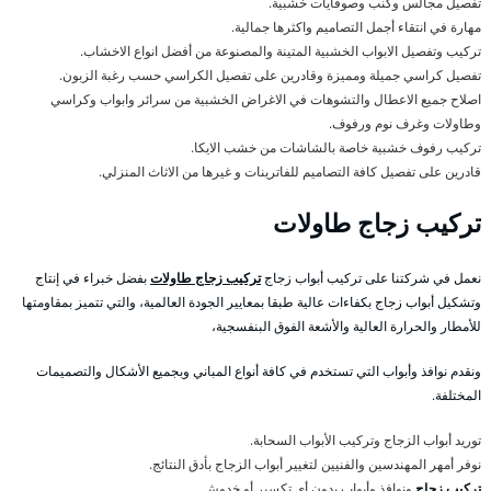
تفصيل مجالس وكنب وصوفايات خشبية.
مهارة في انتقاء أجمل التصاميم واكثرها جمالية.
تركيب وتفصيل الابواب الخشبية المتينة والمصنوعة من أفضل انواع الاخشاب.
تفصيل كراسي جميلة ومميزة وقادرين على تفصيل الكراسي حسب رغبة الزبون.
اصلاح جميع الاعطال والتشوهات في الاغراض الخشبية من سرائر وابواب وكراسي
وطاولات وغرف نوم ورفوف.
تركيب رفوف خشبية خاصة بالشاشات من خشب الايكا.
قادرين على تفصيل كافة التصاميم للفاترينات و غيرها من الاثاث المنزلي.
تركيب زجاج طاولات
نعمل في شركتنا على تركيب أبواب زجاج
تركيب زجاج طاولات
بفضل خبراء في إنتاج
وتشكيل أبواب زجاج بكفاءات عالية طبقا بمعايير الجودة العالمية، والتي تتميز بمقاومتها
للأمطار والحرارة العالية والأشعة الفوق البنفسجية،
ونقدم نوافذ وأبواب التي تستخدم في كافة أنواع المباني وبجميع الأشكال والتصميمات
المختلفة.
توريد أبواب الزجاج وتركيب الأبواب السحابة.
نوفر أمهر المهندسين والفنيين لتغيير أبواب الزجاج بأدق النتائج.
تركيب زجاج
ونوافذ وأبواب بدون أي تكسير أو خدوش.