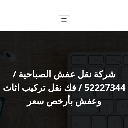
لتجاوز
الكويتية
خدمات وظائف بالكويت
لى
لمحتوى
شركة نقل عفش الصباحية /
52227344 / فك نقل تركيب اثاث
وعفش بأرخص سعر