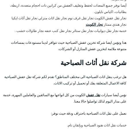
أيضا نوفر جميع المعدات لحفظ وتغليف العفش من كراتين ذات احجام متعددة، اربطة،
بطانيات، اكياس نايلون.
نجار نقل عفش الكويت نجار نقل غرف نوم نجار نقل اثاث منزلي نجار نقل أثاث ايكيا
نجار هندي ممتاز
نجار الكويت
خدمة نجار نقل ديوانيات نجار نقل ستائر نجار نقل كنب عنفه نجار طاولات خشب .
هذا ونؤمن ايضا شركة تخزين عفش الصباحية حيث تتوافر لدينا مستودعات بمساحات
متنوعة ملائمة لتخزين عفش المنازل أو الشركات.
شركة نقل أثاث الصباحية
هل ترغب بنقل اثاث الصباحية الى مختلف المناطق؟ تقدم لكم شركة نقل عفش الصباحية
كافة الاعمال المتعلقة بفك أو تحميل أو تركيب الاثاث.
نؤمن أيضا سيارات
نقل عفش
الكويت من كل انواعها مع السائقين والعاملين المهرة، خدمة
على مدار اليوم لذلك تواصلوا حالا معنا.
نعمل على نقل اثاث الصباحية باحتراف ودقة حيث نوفر:
خدمات نقل اثاث هنود الصباحية وبإتقان تام.