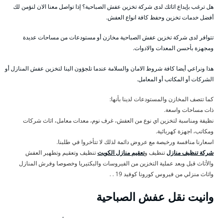
هل ترغب بإيداع اثاثك لدى شركة تخزين عفش الصباحية؟ إذا تواصل معنا الان لنؤمن لك
أفضل خدمات تخزين وحفظ كافة انواع العفش.
تتوافر لدى شركة تخزين عفش الصباحية مخازن أو مستودعات من مساحات عديدة
ومجهزة بأحسن المعدات والادوات.
هذا ونراعي أيضا كافة شروط الامان والسلامة عندما تلجؤون الينا لتخزين عفش المنازل أو
الشركات أو المكاتب أو المعامل.
كما تتصف المخازن والمستودعات لدينا بأنها:
ذات مساحات واسعة.
نظيفة ومناسبة لتخزين اي نوع من العفش، غرف نوم، معدات معامل، اثاث شركات
ومكاتب، اجهزة كهربائية.
اسعارنا منافسة ورخيصة مع عروض دائمة لذلك لا تتأخروا في طلبنا.
شركة تنظيف منازل
تنظيف و
تعقيم منازل الكويت
تنظيف وتعقيم وتطهير العفش
والأثاث قبل وبعد عملية التخزين من الفيروسات والبكتيريا وخصوصا وفرش المنازل
واثاث منزلي من فيروس كورونا كوفيد 19 . .
وانيت نقل عفش الصباحية