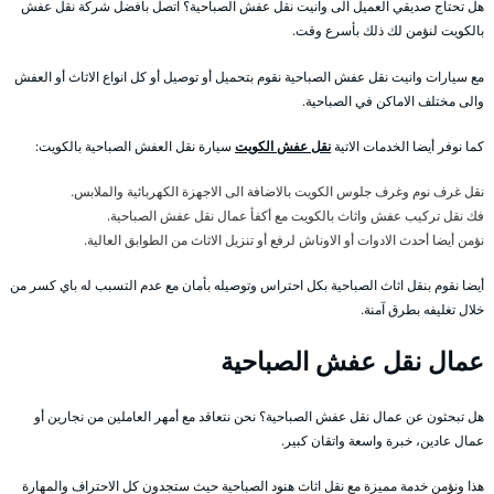
هل تحتاج صديقي العميل الى وانيت نقل عفش الصباحية؟ اتصل بأفضل شركة نقل عفش
بالكويت لنؤمن لك ذلك بأسرع وقت.
مع سيارات وانيت نقل عفش الصباحية نقوم بتحميل أو توصيل أو كل انواع الاثاث أو العفش
والى مختلف الاماكن في الصباحية.
كما نوفر أيضا الخدمات الاتية
نقل عفش الكويت
سيارة نقل العفش الصباحية بالكويت:
نقل غرف نوم وغرف جلوس الكويت بالاضافة الى الاجهزة الكهربائية والملابس.
فك نقل تركيب عفش واثاث بالكويت مع أكفأ عمال نقل عفش الصباحية.
نؤمن أيضا أحدث الادوات أو الاوناش لرفع أو تنزيل الاثاث من الطوابق العالية.
أيضا نقوم بنقل اثاث الصباحية بكل احتراس وتوصيله بأمان مع عدم التسبب له باي كسر من
خلال تغليفه بطرق آمنة.
عمال نقل عفش الصباحية
هل تبحثون عن عمال نقل عفش الصباحية؟ نحن نتعاقد مع أمهر العاملين من نجارين أو
عمال عادين، خبرة واسعة واتقان كبير.
هذا ونؤمن خدمة مميزة مع نقل اثاث هنود الصباحية حيث ستجدون كل الاحتراف والمهارة