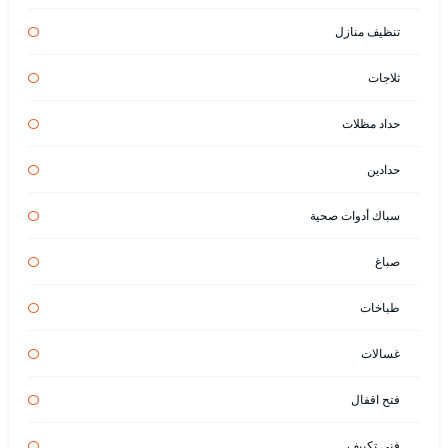
تنظيف منازل
ثلاجات
حداد مظلات
حدادين
سباك أدوات صحية
صباغ
طباخات
غسالات
فتح اقفال
فني تكييف