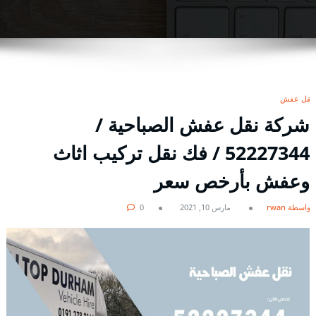
نقل عفش
شركة نقل عفش الصباحية /
52227344 / فك نقل تركيب اثاث
وعفش بأرخص سعر
بواسطة rwan
مارس 10, 2021
0