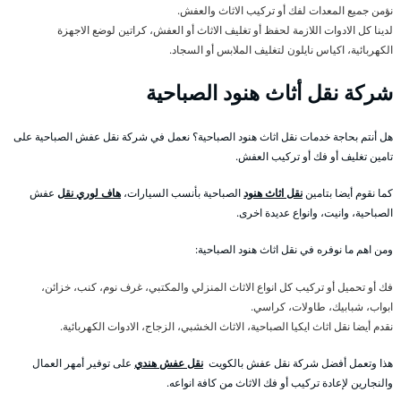
نؤمن جميع المعدات لفك أو تركيب الاثاث والعفش.
لدينا كل الادوات اللازمة لحفظ أو تغليف الاثاث أو العفش، كراتين لوضع الاجهزة
الكهربائية، اكياس نايلون لتغليف الملابس أو السجاد.
شركة نقل أثاث هنود الصباحية
هل أنتم بحاجة خدمات نقل اثاث هنود الصباحية؟ نعمل في شركة نقل عفش الصباحية على
تامين تغليف أو فك أو تركيب العفش.
كما نقوم أيضا بتامين
نقل اثاث هنود
الصباحية بأنسب السيارات،
هاف لوري نقل
عفش
الصباحية، وانيت، وانواع عديدة اخرى.
ومن اهم ما نوفره في نقل اثاث هنود الصباحية:
فك أو تحميل أو تركيب كل انواع الاثاث المنزلي والمكتبي، غرف نوم، كنب، خزائن،
ابواب، شبابيك، طاولات، كراسي.
نقدم أيضا نقل اثاث ايكيا الصباحية، الاثاث الخشبي، الزجاج، الادوات الكهربائية.
هذا وتعمل أفضل شركة نقل عفش بالكويت
نقل عفش هندي
على توفير أمهر العمال
والنجارين لإعادة تركيب أو فك الاثاث من كافة انواعه.