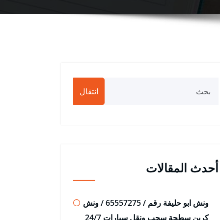
انتقال
أحدث المقالات
ونش ابو حليفة رقم / 65557275 / ونش
كرين سطحة سحب ونقل سيارات 24/7