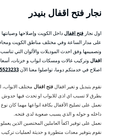
نجار
فتح اقفال
بنيدر
اول نجار
فتح اقفال
داخل الكويت وإصلاحها وصيانتها 
على مدار الساعة وفي مختلف مناطق الكويت ومحافظات
وتصميمها وفق احدث الموديلات والألوان التي تناسب ا
اقفال
وتركيب غالات ومسكات ابواب و خزنات، أسعار 
اصلاح في خدمتكم دوما، تواصلوا معنا الآن
5523233
نقوم بتبديل و تغير اقفال
فتح اقفال
مختلف الابواب، ال
بطرق لا تسبب اي اذى للابواب او تحدث فيها حدوش ا
نعمل على تصليح الأقفال بكافة انواعها مهما كان نوع 
داخله و حوله و الذي يسبب صعوبة لدى فتحه.
نعمل على توفير اكفأ العاملين المختصين الذين يعمل
نقوم بتوفير معدات متطورة و حديثة لعمليات تركيب و ت