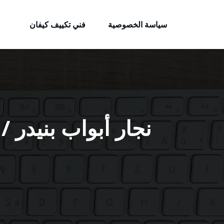
الكويتية
لتجاوز
خدمات وظائف بالكويت
لى
سياسة الخصوصية
فني تكييف كيفان
لمحتوى