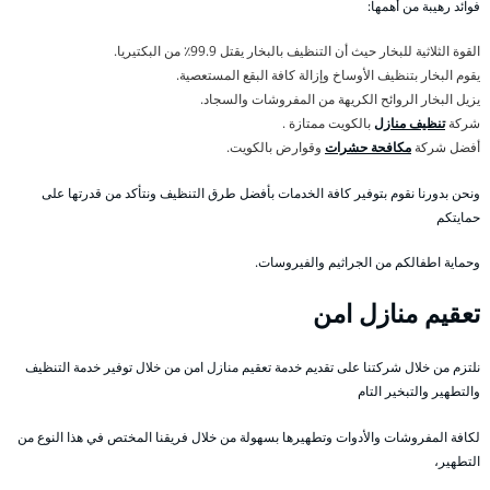
فوائد رهيبة من أهمها:
القوة الثلاثية للبخار حيث أن التنظيف بالبخار يقتل 99.9٪ من البكتيريا.
يقوم البخار بتنظيف الأوساخ وإزالة كافة البقع المستعصية.
يزيل البخار الروائح الكريهة من المفروشات والسجاد.
شركة
تنظيف منازل
بالكويت ممتازة .
أفضل شركة
مكافحة حشرات
وقوارض بالكويت.
ونحن بدورنا نقوم بتوفير كافة الخدمات بأفضل طرق التنظيف ونتأكد من قدرتها على
حمايتكم
وحماية اطفالكم من الجراثيم والفيروسات.
تعقيم منازل امن
نلتزم من خلال شركتنا على تقديم خدمة تعقيم منازل امن من خلال توفير خدمة التنظيف
والتطهير والتبخير التام
لكافة المفروشات والأدوات وتطهيرها بسهولة من خلال فريقنا المختص في هذا النوع من
التطهير،