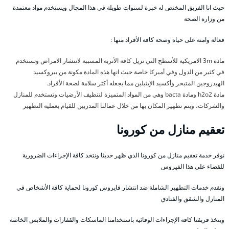
حيث انا الفريق المختص له خبرة لسنوات طويلة في هذا المجال ويستخدم مواد معتمدة
من وزارة الصحة
فعالة وامنة على حياة وصحة كافة الأفراد منها :
مادة 3m الامريكية للأسطح التي تزيل كافة الأتربة المسببة لانتشار الامراض وتستخدم
في كثير من الدول وفي أميركا خاصة حيث انها هذه المادة مكونة من بيروكسيد
الهيدروجين المتبخر وأكسيد الإيثيلين مما يجعله أكثر سلامة لصحة الأفراد.
مادة h2o2 ومادة bacta وهي من المواد المتميزة لتنظيف الأرضيات وتستخدم للمنازل
والشركات، ويتم تطهير المكان بها من خلال عمالنا المدربين للقيام بعملية التطهير
تعقيم منازل من كورونا
نوفر خدمة تعقيم منازل من كورونا الذي ظهر حديثا ونتخذ كافة الإجراءات الضرورية
للقضاء على هذا الفيروس
ونقدم خدمات التطهير الشاملة ضد انتشار فايروس كورونا لحماية كافة الأشخاص في
المنازل والشقق والفنادق
ويتخذ فريقنا كافة الإجراءات الوقائية باستخدامنا الماسكات والقفازات والملابس الخاصة