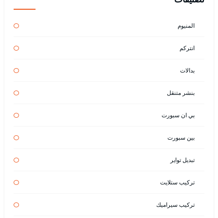
المنيوم
انتركم
بدالات
بنشر متنقل
بي ان سبورت
بين سبورت
تبديل تواير
تركيب ستلايت
تركيب سيراميك