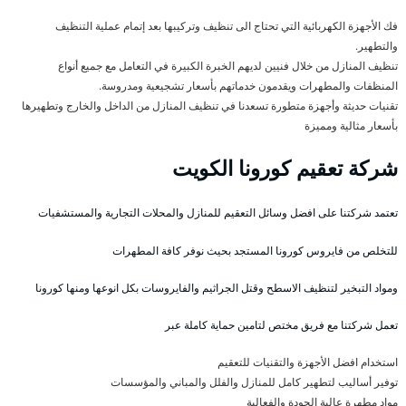
فك الأجهزة الكهربائية التي تحتاج الى تنظيف وتركيبها بعد إتمام عملية التنظيف
والتطهير.
تنظيف المنازل من خلال فنيين لديهم الخبرة الكبيرة في التعامل مع جميع أنواع
المنظفات والمطهرات ويقدمون خدماتهم بأسعار تشجيعية ومدروسة.
تقنيات حديثة وأجهزة متطورة تسعدنا في تنظيف المنازل من الداخل والخارج وتطهيرها
بأسعار مثالية ومميزة
شركة تعقيم كورونا الكويت
تعتمد شركتنا على افضل وسائل التعقيم للمنازل والمحلات التجارية والمستشفيات
للتخلص من فايروس كورونا المستجد بحيث نوفر كافة المطهرات
ومواد التبخير لتنظيف الاسطح وقتل الجراثيم والفايروسات بكل انوعها ومنها كورونا
تعمل شركتنا مع فريق مختص لتامين حماية كاملة عبر
استخدام افضل الأجهزة والتقنيات للتعقيم
توفير أساليب لتطهير كامل للمنازل والفلل والمباني والمؤسسات
مواد مطهرة عالية الجودة والفعالية