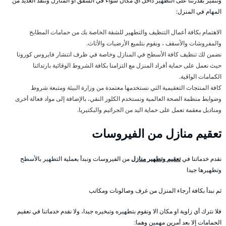
ونتميز بقدرتنا على التطهير داخل أي مكان سواء في الشقق او المنازل وننفذ العديد من
المهام في المنزل:
الاهتمام بكافة أعمال التنظيف والتطهير للشقة الخاصة بك من حمامات المطابخ
والمفروشات والأسقف ، ونقوم بتلميع الأرضيات والأثاث.
نضمن لك تنظيف كافة الأسطح في المنازل وخاصة في ظرف انتشار فايروس كورونا
حيث نعمل على حماية أفراد المنزل مع التزامنا بكافة الشروط الوقائية بارتدائنا
الكمامات الواقية.
كافة المنتجات التعقيمية التي نستخدمها معتمدة من وزارة البيئة ومتبعة شروط
وضوابط منظمة الصحة العالمية ونستخدم الكلور النقي، بالإضافة إلى مواد فعالة أخرى
ومناديل معقمة تعمل على حماية اليد من الجراثيم والبكتيريا.
تعقيم منازل من الفيروسات
نقدم خدماتنا في
تعقيم وتطهير منازل
من الفيروسات ونبدأ بعملية التطهير بالأسطح
وتطهيرها جيدا
ثم نبدأ بكافة أرجاء المنزل من غرف وصالونات ومكاتب
فلا نترك أي زاوية او مكان الا ونقوم بتطهيره وتبخيره جيدا، ولا نقدم خدماتنا في تعقيم
الحمامات إلا بعد أمرين مهمين وهما: