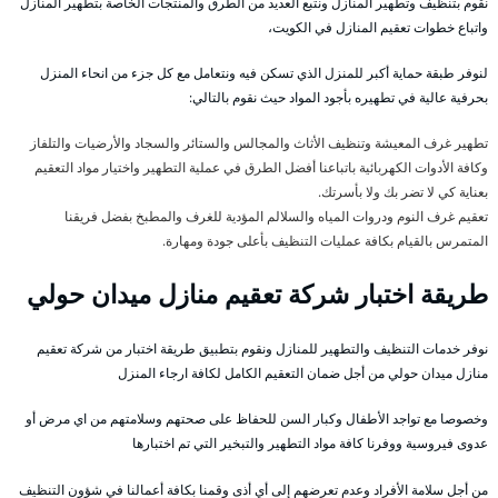
نقوم بتنظيف وتطهير المنازل ونتبع العديد من الطرق والمنتجات الخاصة بتطهير المنازل
واتباع خطوات تعقيم المنازل في الكويت،
لنوفر طبقة حماية أكبر للمنزل الذي تسكن فيه ونتعامل مع كل جزء من انحاء المنزل
بحرفية عالية في تطهيره بأجود المواد حيث نقوم بالتالي:
تطهير غرف المعيشة وتنظيف الأثاث والمجالس والستائر والسجاد والأرضيات والتلفاز
وكافة الأدوات الكهربائية باتباعنا أفضل الطرق في عملية التطهير واختيار مواد التعقيم
بعناية كي لا تضر بك ولا بأسرتك.
تعقيم غرف النوم ودروات المياه والسلالم المؤدية للغرف والمطبخ بفضل فريقنا
المتمرس بالقيام بكافة عمليات التنظيف بأعلى جودة ومهارة.
طريقة اختبار شركة تعقيم منازل ميدان حولي
نوفر خدمات التنظيف والتطهير للمنازل ونقوم بتطبيق طريقة اختبار من شركة تعقيم
منازل ميدان حولي من أجل ضمان التعقيم الكامل لكافة ارجاء المنزل
وخصوصا مع تواجد الأطفال وكبار السن للحفاظ على صحتهم وسلامتهم من اي مرض أو
عدوى فيروسية ووفرنا كافة مواد التطهير والتبخير التي تم اختبارها
من أجل سلامة الأفراد وعدم تعرضهم إلى أي أذى وقمنا بكافة أعمالنا في شؤون التنظيف