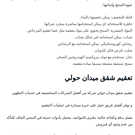
عبوة المنتج واتباعها :
قابلة للتخفيف: يمكن تخفيفها بالماء.
جاهزة للاستخدام: اي يمكن استخدامها مباشرة بمجرد شرائها.
المواد المشربة: المنتج يحتوي على مواد معقمة مثل عصا تعقيم المرحاض.
ضباب: يمكن استخدامه في شكل ضباب.
رشاش كهروستاتيكي :يمكن استخدامه مع الرشاش.
صلب: قرص قابل للذوبان.
بخار: يستخدم مع مولد بيروكسيد الهيدروجين المبخر.
مسح :منشفة مشبعة مسبقا بمادة معقمة.
تعقيم شقق ميدان حولي
تعقيم شقق ميدان حولي شركة من أفضل الشركات المتخصصة في خدمات التطهير
و توفر أفضل فريق عمل على خبرة ممتازة في عمليات التعقيم
يعمل بدقة وكفاءة عالية، ملتزم بالمواعيد، محمل بأدوات حديثة في التبخير الجاف للتأكد
من عدم وجود أي فيروس