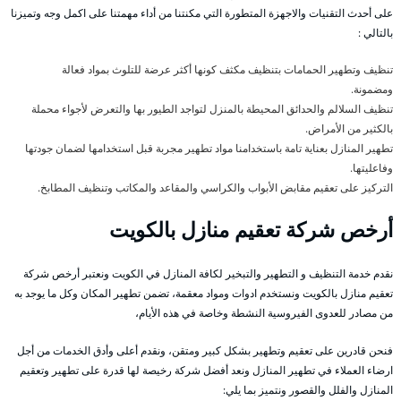
على أحدث التقنيات والاجهزة المتطورة التي مكنتنا من أداء مهمتنا على اكمل وجه وتميزنا
بالتالي :
تنظيف وتطهير الحمامات بتنظيف مكثف كونها أكثر عرضة للتلوث بمواد فعالة
ومضمونة.
تنظيف السلالم والحدائق المحيطة بالمنزل لتواجد الطيور بها والتعرض لأجواء محملة
بالكثير من الأمراض.
تطهير المنازل بعناية تامة باستخدامنا مواد تطهير مجربة قبل استخدامها لضمان جودتها
وفاعليتها.
التركيز على تعقيم مقابض الأبواب والكراسي والمقاعد والمكاتب وتنظيف المطابخ.
أرخص شركة تعقيم منازل بالكويت
نقدم خدمة التنظيف و التطهير والتبخير لكافة المنازل في الكويت ونعتبر أرخص شركة
تعقيم منازل بالكويت ونستخدم ادوات ومواد معقمة، تضمن تطهير المكان وكل ما يوجد به
من مصادر للعدوى الفيروسية النشطة وخاصة في هذه الأيام،
فنحن قادرين على تعقيم وتطهير بشكل كبير ومتقن، ونقدم أعلى وأدق الخدمات من أجل
ارضاء العملاء في تطهير المنازل ونعد أفضل شركة رخيصة لها قدرة على تطهير وتعقيم
المنازل والفلل والقصور ونتميز بما يلي: