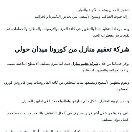
تنظيف المكان وشفط الأتربة والغبار.
إزالة خيوط العناكب ومسح الأسقف التي تعد بؤر البكتيريا والجراثيم.
وبعد مرحلة التنظيف نبدأ بالتطهير في كافة الغرف والأرضيات والمطابخ والحمامات، ثم
نقوم برش معطرات الجو.
شركة تعقيم منازل من كورونا ميدان حولي
نوفر خدماتنا من خلال
شركة تعقيم منازل
حيث اننا نقوم بتنظيف الأسطح الناعمة بسبب
تراكم الجراثيم والفيروسات عليها
ونقوم بتطهير الأسطح وتنظيفها تماما للتخلص من كافة الفايروسات ومن فايروس كورونا
المستجد
وننصح بتهوية المنازل بشكل دائم سارعوا واطلبوا خدماتنا في تطهير المنازل
التي نوفرها من خلال أكبر فريق محترف في أعمال التنظيف والتبخير حيث إنه يستخدم
أفضل مواد التنظيف
والتطهير المستوردة ،والتي تتميز بكفاءتها العالية في التنظيف بأساليب حديثة ومتطورة