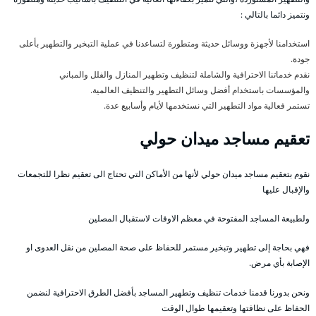
ونتميز دائما بالتالي :
استخدامنا لأجهزة ووسائل حديثة ومتطورة لتساعدنا في عملية التبخير والتطهير بأعلى
جودة.
نقدم خدماتنا الاحترافية والشاملة لتنظيف وتطهير المنازل والفلل والمباني
والمؤسسات باستخدام أفضل وسائل التطهير والتنظيف العالمية.
تستمر فعالية مواد التطهير التي نستخدمها لأيام وأسابيع عدة.
تعقيم مساجد ميدان حولي
نقوم بتعقيم مساجد ميدان حولي لأنها من الأماكن التي تحتاج الى تعقيم نظرا للتجمعات
والإقبال عليها
ولطبيعة المساجد المفتوحة في معظم الاوقات لاستقبال المصلين
فهي بحاجة إلى تطهير وتبخير مستمر للحفاظ على صحة المصلين من نقل العدوى او
الإصابة بأي مرض.
ونحن بدورنا قدمنا خدمات تنظيف وتطهير المساجد بأفضل الطرق الاحترافية لنضمن
الحفاظ على نظافتها وتعقيمها طوال الوقت