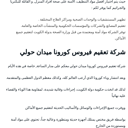
حيث يتم اختيار أفضل مواد التنظيف، الآمنة على صحة أفراد المنزل, و القاتلة للبكتريا
والجراثيم كما يوفر لكم :
تطهير المستشفيات والوحدات الصحية ومراكز العلاج المختلفة .
تعقيم المصانع والشركات والمؤسسات الحكومية والمنشآت الخاصة والعامة.
توفر الشركة مواد آمنة ومعتمدة من قبل وزارة الصحة بدولة الكويت لتعقيم جميع
الأماكن.
شركة تعقيم فيروس كورونا ميدان حولي
شركة تعقيم فيروس كورونا ميدان حولي معكم على مدار الساعة, خاصة في هذه الأيام
وبعد انتشار وباء كورونا الذي أرعب العالم كله، وكذلك معظم الدول العظمى والمتقدمة.
لذلك قد اتخذت حكومة دولة الكويت، إجراءات وقائية شديدة، لمقاومة هذا الوباء والقضاء
عليه نهائياً
ووفرت جميع الإجراءات والوسائل والأساليب الحديثة لتعقيم جميع الأماكن
بواسطة فريق مختص يمتلك أجهزة حديثة ومتطورة وعالية جداً، تحتوي على مواد أمنة
ومستوردة من الخارج