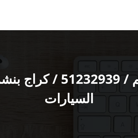
بنشر سلوى رقم / 32939‬
السيارات