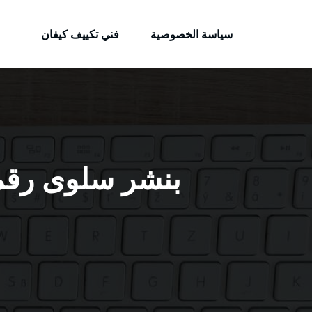
الكويتية
لتجاوز
خدمات وظائف بالكويت
لى
سياسة الخصوصية
فني تكييف كيفان
لمحتوى