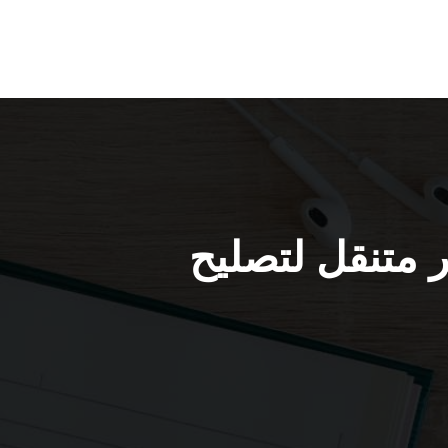
512 / كراج بنشر متنقل لتصليح