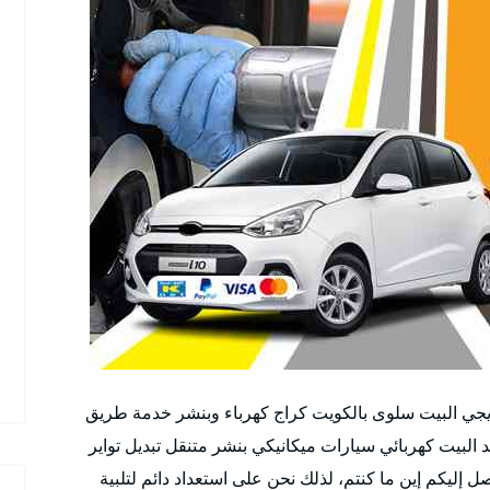
ى رقم 51232939 بنشر متنقل يجي البيت سلوى بالكويت كراج كهرباء وبنشر خدمة طريق
لبيت كهربائي سيارات ميكانيكي بنشر متنقل تبديل تواير
إليكم إين ما كنتم، لذلك نحن على استعداد دائم لتلبية