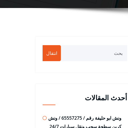
انتقال
أحدث المقالات
ونش ابو حليفة رقم / 65557275 / ونش
كرين سطحة سحب ونقل سيارات 24/7