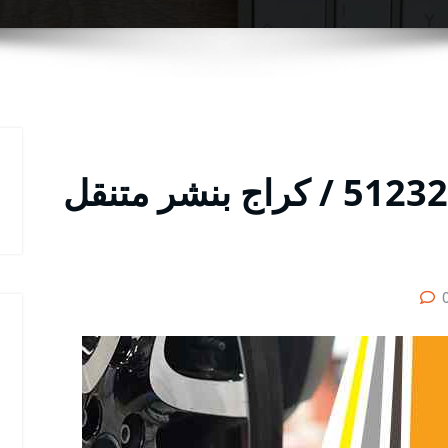
بنشر سلوى رقم / 51232939‬ / كراج بنشر متنقل